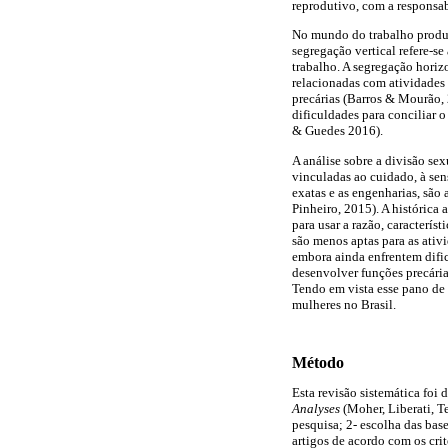
reprodutivo, com a responsab
No mundo do trabalho produti
segregação vertical refere-s
trabalho. A segregação horizo
relacionadas com atividades
precárias (Barros & Mourão, 
dificuldades para conciliar 
& Guedes 2016).
A análise sobre a divisão s
vinculadas ao cuidado, à sen
exatas e as engenharias, são 
Pinheiro, 2015). A histórica 
para usar a razão, caracterís
são menos aptas para as ativi
embora ainda enfrentem dific
desenvolver funções precári
Tendo em vista esse pano de f
mulheres no Brasil.
Método
Esta revisão sistemática foi
Analyses
(Moher, Liberati, T
pesquisa; 2- escolha das base
artigos de acordo com os crit