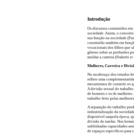
Introdução
Os discursos construídos em 
sociedade. Assim, o conceito 
sua função na sociedade (Fra
construído também em função 
vocacionais dos filhos que s
gênero sobre as profissões p
moldar a carreira (Frabetti
et
Mulheres, Carreira e Divis
No arcabouço dos estudos fem
reflete uma complementaridad
mecanismos de controle os qu
A divisão sexual do trabalho 
de homens e os de mulheres. 
trabalho feito pelas mulher
A separação do trabalho prod
industrialização da sociedad
disponível naquela época, q
divisão de tarefas. Nos home
sublinhadas capacidades asso
de espaços específicos para 