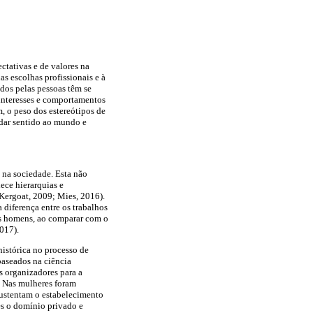
ctativas e de valores na
as escolhas profissionais e à
idos pelas pessoas têm se
 interesses e comportamentos
, o peso dos estereótipos de
 dar sentido ao mundo e
 na sociedade. Esta não
ece hierarquias e
 Kergoat, 2009; Mies, 2016).
 diferença entre os trabalhos
os homens, ao comparar com o
017).
histórica no processo de
baseados na ciência
s organizadores para a
. Nas mulheres foram
sustentam o estabelecimento
es o domínio privado e