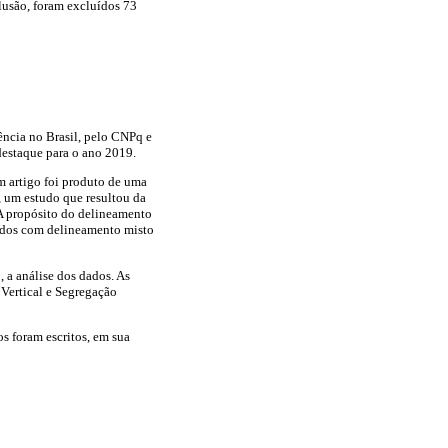
clusão, foram excluídos 73
ncia no Brasil, pelo CNPq e
destaque para o ano 2019.
m artigo foi produto de uma
m, um estudo que resultou da
 A propósito do delineamento
tudos com delineamento misto
, a análise dos dados. As
 Vertical e Segregação
os foram escritos, em sua