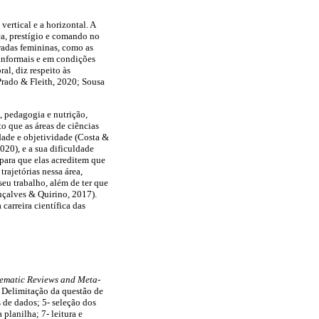
ertical e a horizontal. A
ça, prestígio e comando no
eradas femininas, como as
informais e em condições
al, diz respeito às
 Prado & Fleith, 2020; Sousa
 pedagogia e nutrição,
o que as áreas de ciências
idade e objetividade (Costa &
020), e a sua dificuldade
 para que elas acreditem que
rajetórias nessa área,
eu trabalho, além de ter que
nçalves & Quirino, 2017).
carreira científica das
stematic Reviews and Meta-
- Delimitação da questão de
s de dados; 5- seleção dos
planilha; 7- leitura e