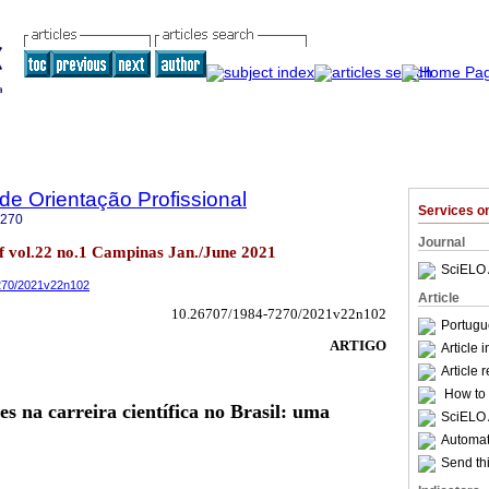
 de Orientação Profissional
Services 
7270
Journal
of vol.22 no.1 Campinas Jan./June 2021
SciELO 
7270/2021v22n102
Article
10.26707/1984-7270/2021v22n102
Portugu
ARTIGO
Article 
Article 
How to c
s na carreira científica no Brasil: uma
SciELO 
Automati
Send thi