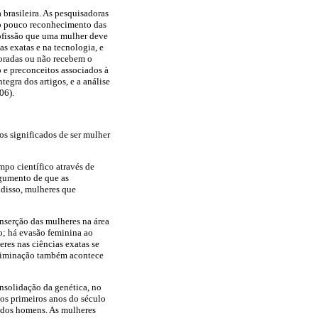
 brasileira. As pesquisadoras
e o pouco reconhecimento das
rofissão que uma mulher deve
as exatas e na tecnologia, e
noradas ou não recebem o
o e preconceitos associados à
tegra dos artigos, e a análise
06).
os significados de ser mulher
mpo científico através de
argumento de que as
 disso, mulheres que
inserção das mulheres na área
; há evasão feminina ao
eres nas ciências exatas se
criminação também acontece
nsolidação da genética, no
nos primeiros anos do século
 dos homens. As mulheres