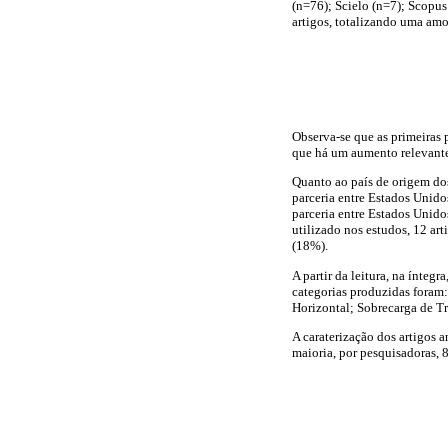
(n=76); Scielo (n=7); Scopus 
artigos, totalizando uma amos
Observa-se que as primeiras
que há um aumento relevante
Quanto ao país de origem dos
parceria entre Estados Unidos
parceria entre Estados Unido
utilizado nos estudos, 12 ar
(18%).
A partir da leitura, na ínteg
categorias produzidas foram:
Horizontal; Sobrecarga de Tr
A caraterização dos artigos 
maioria, por pesquisadoras, 