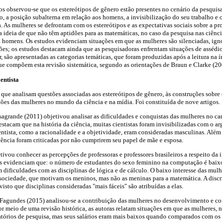
os observou-se que os estereótipos de gênero estão presentes no cenário da pesquisa
o, a posição subalterna em relação aos homens, a invisibilização do seu trabalho 
a. As mulheres se defrontam com os estereótipos e as expectativas sociais sobre a p
a ideia de que não têm aptidões para as matemáticas, no caso da pesquisa nas ciênci
a homens. Os estudos evidenciam situações em que as mulheres são silenciadas, ig
ções; os estudos destacam ainda que as pesquisadoras enfrentam situações de assédi
r, são apresentadas as categorias temáticas, que foram produzidas após a leitura na ín
ue compõem esta revisão sistemática, segundo as orientações de Braun e Clarke (20
entista
s que analisam questões associadas aos estereótipos de gênero, às construções sobre 
ções das mulheres no mundo da ciência e na mídia. Foi constituída de nove artigos.
agrande (2011) objetivou analisar as dificuldades e conquistas das mulheres no ca
destacam que na história da ciência, muitas cientistas foram invisibilizadas com o 
entista, como a racionalidade e a objetividade, eram consideradas masculinas. Além
ência foram criticadas por não cumprirem seu papel de mãe e esposa.
ivou conhecer as percepções de professoras e professores brasileiros a respeito da 
s evidenciam que: o número de estudantes do sexo feminino na computação é baixo
 dificuldades com as disciplinas de lógica e de cálculo. O baixo interesse das mulh
a sociedade, que motivam os meninos, mas não as meninas para a matemática. A dis
visto que disciplinas consideradas "mais fáceis" são atribuídas a elas.
 Fagundes (2015) analisou-se a contribuição das mulheres no desenvolvimento e co
or meio de uma revisão histórica, as autoras relatam situações em que as mulheres, 
atórios de pesquisa, mas seus salários eram mais baixos quando comparados com os