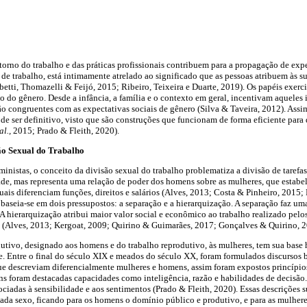
torno do trabalho e das práticas profissionais contribuem para a propagação de expe
de trabalho, está intimamente atrelado ao significado que as pessoas atribuem às su
betti, Thomazelli & Feijó, 2015; Ribeiro, Teixeira e Duarte, 2019). Os papéis exerc
do gênero. Desde a infância, a família e o contexto em geral, incentivam aqueles
ão congruentes com as expectativas sociais de gênero (Silva & Taveira, 2012). Assim
ode ser definitivo, visto que são construções que funcionam de forma eficiente para
 al.,
2015; Prado & Fleith, 2020).
ão Sexual do Trabalho
inistas, o conceito da divisão sexual do trabalho problematiza a divisão de tarefas
e, mas representa uma relação de poder dos homens sobre as mulheres, que estabel
ais diferenciam funções, direitos e salários (Alves, 2013; Costa & Pinheiro, 2015;
baseia-se em dois pressupostos: a separação e a hierarquização. A separação faz uma
A hierarquização atribui maior valor social e econômico ao trabalho realizado pel
es (Alves, 2013; Kergoat, 2009; Quirino & Guimarães, 2017; Gonçalves & Quirino, 2
utivo, designado aos homens e do trabalho reprodutivo, às mulheres, tem sua base 
e. Entre o final do século XIX e meados do século XX, foram formulados discursos 
ue descreviam diferencialmente mulheres e homens, assim foram expostos princípio
ns foram destacadas capacidades como inteligência, razão e habilidades de decisão
ciadas à sensibilidade e aos sentimentos (Prado & Fleith, 2020). Essas descrições 
cada sexo, ficando para os homens o domínio público e produtivo, e para as mulher