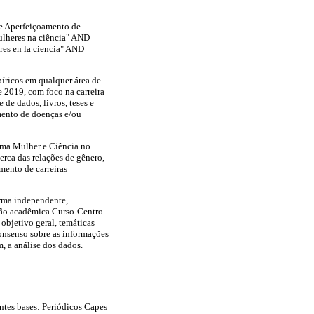
 de Aperfeiçoamento de
Mulheres na ciência" AND
res en la ciencia" AND
píricos em qualquer área de
e 2019, com foco na carreira
 de dados, livros, teses e
amento de doenças e/ou
ama Mulher e Ciência no
erca das relações de gênero,
mento de carreiras
orma independente,
iação acadêmica Curso-Centro
 objetivo geral, temáticas
consenso sobre as informações
m, a análise dos dados.
intes bases: Periódicos Capes