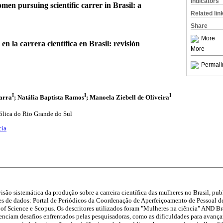
Indicators
en pursuing scientific carrer in Brasil: a
Related lin
Share
More
en la carrera científica en Brasil: revisión
More
Permali
I
I
I
arra
; Natália Baptista Ramos
; Manoela Ziebell de Oliveira
ólica do Rio Grande do Sul
cia
visão sistemática da produção sobre a carreira científica das mulheres no Brasil, pu
es de dados: Portal de Periódicos da Coordenação de Aperfeiçoamento de Pessoal d
of Science e Scopus. Os descritores utilizados foram "Mulheres na ciência" AND Br
enciam desafios enfrentados pelas pesquisadoras, como as dificuldades para avançar n