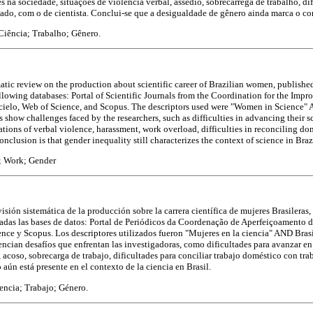
s na sociedade, situações de violência verbal, assédio, sobrecarrega de trabalho, di
ado, com o de cientista. Conclui-se que a desigualdade de gênero ainda marca o con
iência; Trabalho; Gênero.
ematic review on the production about scientific career of Brazilian women, publis
llowing databases: Portal of Scientific Journals from the Coordination for the Imp
cielo, Web of Science, and Scopus. The descriptors used were "Women in Science" 
 show challenges faced by the researchers, such as difficulties in advancing their sc
ations of verbal violence, harassment, work overload, difficulties in reconciling d
conclusion is that gender inequality still characterizes the context of science in Braz
 Work; Gender
visión sistemática de la producción sobre la carrera científica de mujeres Brasileras
das las bases de datos: Portal de Periódicos da Coordenação de Aperfeiçoamento d
nce y Scopus. Los descriptores utilizados fueron "Mujeres en la ciencia" AND Brasi
ncian desafíos que enfrentan las investigadoras, como dificultades para avanzar en l
, acoso, sobrecarga de trabajo, dificultades para conciliar trabajo doméstico con tra
aún está presente en el contexto de la ciencia en Brasil.
encia; Trabajo; Género.