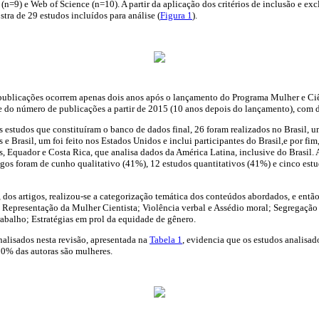
(n=9) e Web of Science (n=10). A partir da aplicação dos critérios de inclusão e ex
tra de 29 estudos incluídos para análise (
Figura 1
).
 publicações ocorrem apenas dois anos após o lançamento do Programa Mulher e Ciê
 do número de publicações a partir de 2015 (10 anos depois do lançamento), com 
 estudos que constituíram o banco de dados final, 26 foram realizados no Brasil, u
 e Brasil, um foi feito nos Estados Unidos e inclui participantes do Brasil,e por fi
s, Equador e Costa Rica, que analisa dados da América Latina, inclusive do Brasil.
tigos foram de cunho qualitativo (41%), 12 estudos quantitativos (41%) e cinco es
ra, dos artigos, realizou-se a categorização temática dos conteúdos abordados, e então
 Representação da Mulher Cientista; Violência verbal e Assédio moral; Segregação
abalho; Estratégias em prol da equidade de gênero.
analisados nesta revisão, apresentada na
Tabela 1
, evidencia que os estudos analisad
80% das autoras são mulheres.