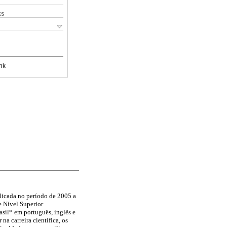
ks
nk
blicada no período de 2005 a
e Nível Superior
asil* em português, inglês e
a carreira científica, os