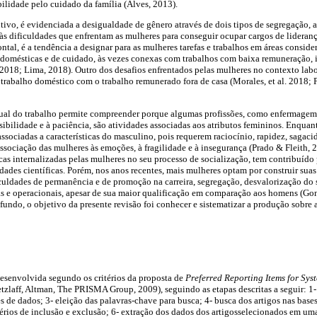
ilidade pelo cuidado da família (Alves, 2013).
vo, é evidenciada a desigualdade de gênero através de dois tipos de segregação, a v
e às dificuldades que enfrentam as mulheres para conseguir ocupar cargos de lideran
ntal, é a tendência a designar para as mulheres tarefas e trabalhos em áreas consid
 domésticas e de cuidado, às vezes conexas com trabalhos com baixa remuneração, 
2018; Lima, 2018). Outro dos desafios enfrentados pelas mulheres no contexto labor
o trabalho doméstico com o trabalho remunerado fora de casa (Morales, et al. 2018;
exual do trabalho permite compreender porque algumas profissões, como enfermagem,
sibilidade e à paciência, são atividades associadas aos atributos femininos. Enquant
associadas a características do masculino, pois requerem raciocínio, rapidez, sagac
associação das mulheres às emoções, à fragilidade e à insegurança (Prado & Fleith, 2
ticas internalizadas pelas mulheres no seu processo de socialização, tem contribuído
dades científicas. Porém, nos anos recentes, mais mulheres optam por construir suas t
uldades de permanência e de promoção na carreira, segregação, desvalorização do s
as e operacionais, apesar de sua maior qualificação em comparação aos homens (Go
undo, o objetivo da presente revisão foi conhecer e sistematizar a produção sobre a 
 desenvolvida segundo os critérios da proposta de
Preferred Reporting Items for Sy
etzlaff, Altman, The PRISMA Group, 2009), seguindo as etapas descritas a seguir: 1
s de dados; 3- eleição das palavras-chave para busca; 4- busca dos artigos nas base
érios de inclusão e exclusão; 6- extração dos dados dos artigosselecionados em uma 