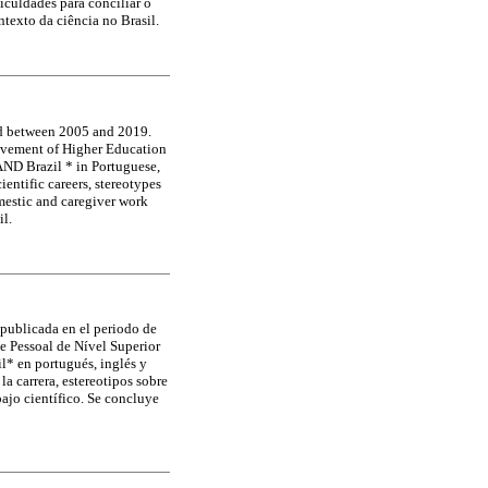
ficuldades para conciliar o
texto da ciência no Brasil.
hed between 2005 and 2019.
rovement of Higher Education
AND Brazil * in Portuguese,
ientific careers, stereotypes
omestic and caregiver work
il.
, publicada en el periodo de
e Pessoal de Nível Superior
l* en portugués, inglés y
a carrera, estereotipos sobre
bajo científico. Se concluye