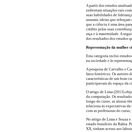
A partir dos estudos analisad
enfrentam situações tais com
suas habilidades de lideranç
assumir, ideias que reforçam 
que a ciência é uma área par
crédito pelas suas contribui
raça e à maternidade. A segui
dos resultados dos estudos q
Representação da mulher ci
Esta categoria inclui estudo
na sociedade e às representa
A pesquisa de Carvalho e Cas
fatos históricos. Os autores 
características de um bom ci
participavam do espaço da ci
O artigo de Lima (2013) objet
da computação. Os resultado
longo do curso; as alunas têm
relaciona às expectativas d
com as professoras do curso, 
No artigo de Lima e Souza e
estado brasileiro da Bahia. P
XX, tinham acesso aos labor