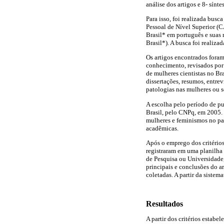
análise dos artigos e 8- sínte
Para isso, foi realizada bus
Pessoal de Nível Superior (C
Brasil* em português e suas 
Brasil*). A busca foi realiz
Os artigos encontrados foram
conhecimento, revisados por 
de mulheres cientistas no Bra
dissertações, resumos, entre
patologias nas mulheres ou s
A escolha pelo período de p
Brasil, pelo CNPq, em 2005. 
mulheres e feminismos no paí
acadêmicas.
Após o emprego dos critérios
registraram em uma planilha 
de Pesquisa ou Universidade,
principais e conclusões do a
coletadas. A partir da sistem
Resultados
A partir dos critérios estabe