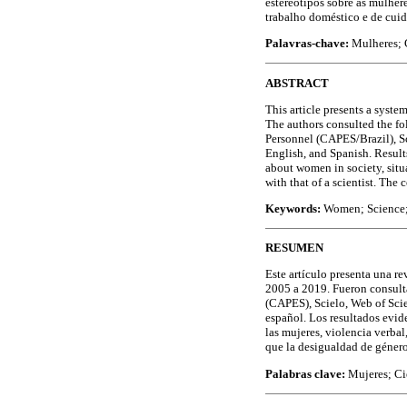
estereótipos sobre as mulhere
trabalho doméstico e de cuid
Palavras-chave:
Mulheres; C
ABSTRACT
This article presents a syst
The authors consulted the fo
Personnel (CAPES/Brazil), S
English, and Spanish. Results
about women in society, situ
with that of a scientist. The 
Keywords:
Women; Science;
RESUMEN
Este artículo presenta una re
2005 a 2019. Fueron consulta
(CAPES), Scielo, Web of Scie
español. Los resultados evide
las mujeres, violencia verbal
que la desigualdad de género 
Palabras clave:
Mujeres; Ci