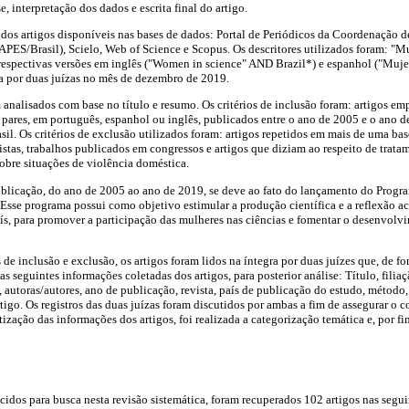
se, interpretação dos dados e escrita final do artigo.
ca dos artigos disponíveis nas bases de dados: Portal de Periódicos da Coordenação
APES/Brasil), Scielo, Web of Science e Scopus. Os descritores utilizados foram: "
respectivas versões em inglês ("Women in science" AND Brazil*) e espanhol ("Muje
ada por duas juízas no mês de dezembro de 2019.
 analisados com base no título e resumo. Os critérios de inclusão foram: artigos em
pares, em português, espanhol ou inglês, publicados entre o ano de 2005 e o ano d
sil. Os critérios de exclusão utilizados foram: artigos repetidos em mais de uma base
vistas, trabalhos publicados em congressos e artigos que diziam ao respeito de trat
obre situações de violência doméstica.
ublicação, do ano de 2005 ao ano de 2019, se deve ao fato do lançamento do Progr
Esse programa possui como objetivo estimular a produção científica e a reflexão ac
s, para promover a participação das mulheres nas ciências e fomentar o desenvolvi
 de inclusão e exclusão, os artigos foram lidos na íntegra por duas juízes que, de f
as seguintes informações coletadas dos artigos, para posterior análise: Título, fil
 autoras/autores, ano de publicação, revista, país de publicação do estudo, método,
rtigo. Os registros das duas juízas foram discutidos por ambas a fim de assegurar o 
atização das informações dos artigos, foi realizada a categorização temática e, por fi
lecidos para busca nesta revisão sistemática, foram recuperados 102 artigos nas segu