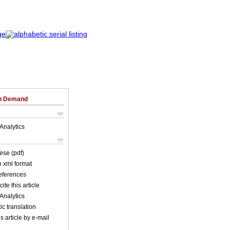
on Demand
Analytics
ese (pdf)
in xml format
references
ite this article
Analytics
c translation
s article by e-mail