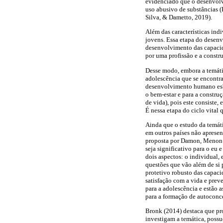
evidenciado que o desenvolv
uso abusivo de substâncias (H
Silva, & Dametto, 2019).
Além das características ind
jovens. Essa etapa do desenv
desenvolvimento das capacida
por uma profissão e a constr
Desse modo, embora a temátic
adolescência que se encontra
desenvolvimento humano esbo
o bem-estar e para a construç
de vida), pois este consiste
É nessa etapa do ciclo vital 
Ainda que o estudo da temátic
em outros países não apresen
proposta por Damon, Menon e
seja significativo para o eu
dois aspectos: o individual, 
questões que vão além de si 
protetivo robusto das capac
satisfação com a vida e pre
para a adolescência e estão 
para a formação de autoconc
Bronk (2014) destaca que pro
investigam a temática, possu