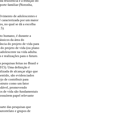
a resiliência e à redução do
uporte familiar (Noronha,
olvimento de adolescentes e
é caracterizada por um maior
s, no qual se dá a escolha
15).
nto humano, é durante a
ássicos da área do
ncia do projeto de vida para
a do projeto de vida (ou plano
 adolescente na vida adulta.
 e realizações para o futuro.
 pesquisas feitas no Brasil e
2015). Uma definição é
lizada de alcançar algo que
sentido, são evidenciados
ejo de contribuir para
nstruto como um fator
audável, promovendo
os de vida são fundamentais
possuírem papel relevante
parte das pesquisas que
autorrelato e grupos de