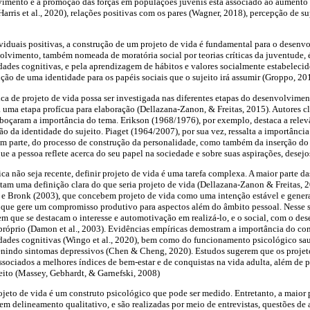
imento e a promoção das forças em populações juvenis está associado ao aumento d
arris et al., 2020), relações positivas com os pares (Wagner, 2018), percepção de s
ividuais positivas, a construção de um projeto de vida é fundamental para o desenv
olvimento, também nomeada de moratória social por teorias críticas da juventude, 
des cognitivas, e pela aprendizagem de hábitos e valores socialmente estabelecido
ução de uma identidade para os papéis sociais que o sujeito irá assumir (Groppo, 20
a de projeto de vida possa ser investigada nas diferentes etapas do desenvolvime
 uma etapa profícua para elaboração (Dellazana-Zanon, & Freitas, 2015). Autores cl
çaram a importância do tema. Erikson (1968/1976), por exemplo, destaca a relevâ
ão da identidade do sujeito. Piaget (1964/2007), por sua vez, ressalta a importânci
, em parte, do processo de construção da personalidade, como também da inserção do
que a pessoa reflete acerca do seu papel na sociedade e sobre suas aspirações, desejos
a não seja recente, definir projeto de vida é uma tarefa complexa. A maior parte das
tam uma definição clara do que seria projeto de vida (Dellazana-Zanon & Freitas, 
 Bronk (2003), que concebem projeto de vida como uma intenção estável e genera
 e que gere um compromisso produtivo para aspectos além do âmbito pessoal. Nesse 
em que se destacam o interesse e automotivação em realizá-lo, e o social, com o des
próprio (Damon et al., 2003). Evidências empíricas demostram a importância do co
idades cognitivas (Wingo et al., 2020), bem como do funcionamento psicológico s
venindo sintomas depressivos (Chen & Cheng, 2020). Estudos sugerem que os projet
associados a melhores índices de bem-estar e de conquistas na vida adulta, além de 
eito (Massey, Gebhardt, & Garnefski, 2008)
jeto de vida é um construto psicológico que pode ser medido. Entretanto, a maior 
em delineamento qualitativo, e são realizadas por meio de entrevistas, questões de 