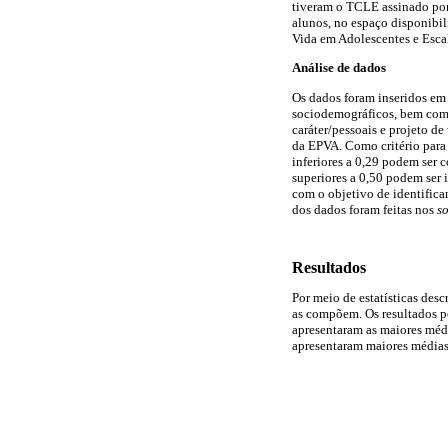
tiveram o TCLE assinado por
alunos, no espaço disponibil
Vida em Adolescentes e Esca
Análise de dados
Os dados foram inseridos em p
sociodemográficos, bem como 
caráter/pessoais e projeto de 
da EPVA. Como critério para 
inferiores a 0,29 podem ser 
superiores a 0,50 podem ser 
com o objetivo de identificar
dos dados foram feitas nos
s
Resultados
Por meio de estatísticas desc
as compõem. Os resultados p
apresentaram as maiores médi
apresentaram maiores médias