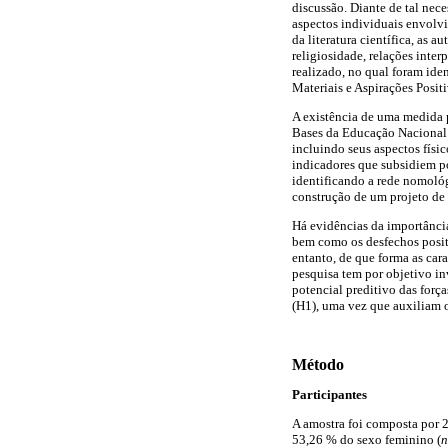
discussão. Diante de tal ne
aspectos individuais envolvi
da literatura científica, as 
religiosidade, relações inte
realizado, no qual foram ide
Materiais e Aspirações Posi
A existência de uma medida p
Bases da Educação Nacional (
incluindo seus aspectos físi
indicadores que subsidiem p
identificando a rede nomológ
construção de um projeto de 
Há evidências da importância
bem como os desfechos positi
entanto, de que forma as car
pesquisa tem por objetivo inv
potencial preditivo das força
(H1), uma vez que auxiliam 
Método
Participantes
A amostra foi composta por 2
53,26 % do sexo feminino (
n