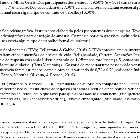
Paulo e Minas Gerais. Dos participantes deste estudo, 39,50% (
n
= 109) cursavam o
n
= 77) o terceiro. Destes estudantes, 27,90% da amostra total relataram exercer alg
nformal (sem algum tipo de contrato de trabalho) 15,00%.
o Sociodemográfico. Instrumento elaborado pelos proponentes desta pesquisa. Teve
ciodemográficas para descrição da amostra. Composto por oito questões, incluindo id
e se exercia algum tipo de trabalho formal ou informal.
ara Adolescentes (EPVA; Dellazzana & Gobbo, 2016). A EPVA consiste em um instrum
aliam cinco dimensões do projeto de vida: Religiosidade, Carreira, Aspirações Posi
e de resposta em escala Likert, variando de 1 (
discordo totalmente
) a 5 (
concordo 
do muito dinheiro" (Bens Materiais) e "Gostaria de me tornar uma pessoa cada vez 
nsistência foram estimados, com valores de
α
variando de 0,72 a 0,78, indicando índ
Zanon, Noronha, Oliveira, & Rosado, 2019).
 (EFC; Noronha & Barbosa, 2016). Instrumento de autorrelato composto por 71 itens
caráter/pessoais. Possui chave de resposta em escala Likert de cinco pontos, variand
 exemplos de itens: "Sei o que fazer para que as pessoas se sintam bem" (inteligênci
iferentes ângulos" (pensamento crítico), "Viver é empolgante" (vitalidade). Os índic
s
α
= 0,94 .
às instituições escolares autorização para realização da coleta de dados. O projeto 
o com CAAE número 61639316.0.0000.5514. Em seguida, foram agendadas com os dir
 as aplicações. Os participantes com idades iguais ou superiores a 18 anos assina
Participantes com idades inferiores a 18 anos assinaram o Termo de Assentimento L