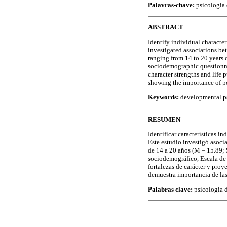
Palavras-chave:
psicologia 
ABSTRACT
Identify individual characteri
investigated associations be
ranging from 14 to 20 years o
sociodemographic questionnai
character strengths and life 
showing the importance of pos
Keywords:
developmental psy
RESUMEN
Identificar características i
Este estudio investigó asocia
de 14 a 20 años (M = 15.89; 
sociodemográfico, Escala de 
fortalezas de carácter y proy
demuestra importancia de las 
Palabras clave:
psicologia d