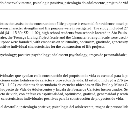
do desenvolvimento, psicologia positiva, psicologia do adolescente, projeto de vida,
stics that assist in the construction of life purpose is essential for evidence-based p
tween character strengths and life purpose were investigated. The study included 2
ld (
M
= 15.89;
SD
= 1.02), high school students from schools located in São Paulo
re, the Teenage Living Project Scale and the Character Strength Scale were used.
purpose were founded, with emphasis on spirituality, optimism, gratitude, generosity 
itive individual characteristics for the construction of life projects.
chology; positive psychology; adolescent psychology; traços de personalidade; pe
ndividuales que ayudan en la construcción del propósito de vida es esencial para la 
ciones entre fortalezas de carácter y proyectos de vida. El estudio incluyó a 276 j
SD = 1.02), estudiantes de secundaria de escuelas ubicadas en São Paulo y Minas Ge
Proyecto de Vida de Adolescentes y Escala de Fuerza de Carácter fueron usados. Se
ecto de vida, con énfasis en espiritualidad, optimismo, gratitud, generosidad y sent
características individuales positivas para la construcción de proyectos de vida.
el desarollo; psicología positiva; psicologia del adolescente; rasgos de personalid