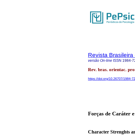
Revista Brasileira
versão On-line
ISSN
1984-7
Rev. bras. orientac. pr
https://doi.org/10.26707/1984-
Forças de Caráter e
Character Strenghts a