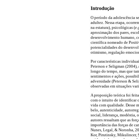
Introdução
O período da adolescência s
adultez. Nessa etapa, ocorre
na estatura), psicológicas (
e.
aproximação dos pares, esco
desenvolvimento humano, com
científica nomeado de Posit
potencialidades do desenvolv
otimismo, regulação emocion
Por características individua
Peterson e Seligman (2004), 
longo do tempo, mas que tam
sentimentos e ações, possibi
adversidade (Peterson & Selig
observadas em situações vari
A proposição teórica foi feita
com o intuito de identificar 
vida com qualidade. Desse mo
belo, autenticidade, autorreg
social, liderança, modéstia, 
autores ressaltam que as forç
importância das forças de ca
Nunes, Legal, & Noronha, 201
Kor, Pirutinsky, Mikulincer,