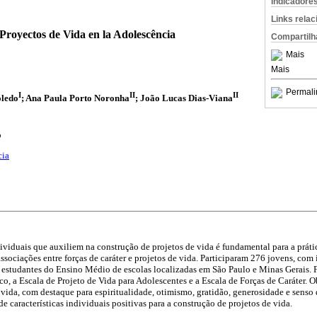
Indicadore
Links rela
Proyectos de Vida en la Adolescência
Compartilh
Mais
Mais
Permali
I
II
II
oledo
; Ana Paula Porto Noronha
; João Lucas Dias-Viana
o
cia
ndividuais que auxiliem na construção de projetos de vida é fundamental para a prát
ssociações entre forças de caráter e projetos de vida. Participaram 276 jovens, com
 estudantes do Ensino Médio de escolas localizadas em São Paulo e Minas Gerais. 
o, a Escala de Projeto de Vida para Adolescentes e a Escala de Forças de Caráter. O
e vida, com destaque para espiritualidade, otimismo, gratidão, generosidade e senso 
 características individuais positivas para a construção de projetos de vida.