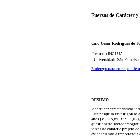
Fuerzas de Carácter y 
Caio Cesar Rodrigues de T
I
Instituto INCLUA
II
Universidade São Francisc
Endereço para correspondên
RESUMO
Identificar características i
Esta pesquisa investigou as a
anos (
M
= 15,89;
DP
= 1,02),
questionário sociodemográfic
forças de caráter e projeto d
evidenciando a importância de