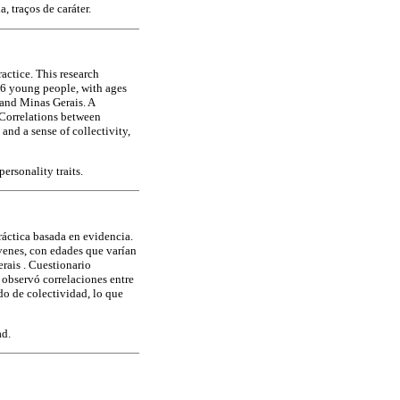
 traços de caráter.
ractice. This research
76 young people, with ages
 and Minas Gerais. A
 Correlations between
and a sense of collectivity,
rsonality traits.
práctica basada en evidencia.
óvenes, con edades que varían
rais . Cuestionario
 observó correlaciones entre
ido de colectividad, lo que
ad.