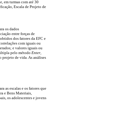
te, em turmas com até 30
ficação, Escala de Projeto de
ara os dados
ciação entre forças de
 obtidos dos fatores da EFC e
correlações com iguais ou
rados; e valores iguais ou
múltipla pelo método
Enter
,
 projeto de vida. As análises
ra as escalas e os fatores que
ra e Bens Materiais,
ais, os adolescentes e jovens