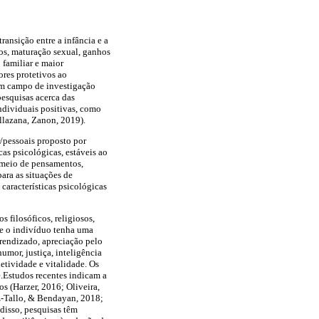
ansição entre a infância e a
os, maturação sexual, ganhos
familiar e maior
res protetivos ao
um campo de investigação
esquisas acerca das
ndividuais positivas, como
llazana, Zanon, 2019).
r/pessoais proposto por
as psicológicas, estáveis ao
 meio de pensamentos,
ara as situações de
 características psicológicas
os filosóficos, religiosos,
que o indivíduo tenha uma
prendizado, apreciação pelo
humor, justiça, inteligência
letividade e vitalidade. Os
de.Estudos recentes indicam a
s (Harzer, 2016; Oliveira,
iz-Tallo, & Bendayan, 2018;
disso, pesquisas têm