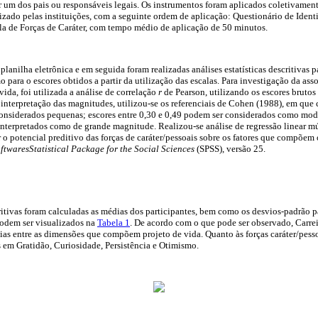
 um dos pais ou responsáveis legais. Os instrumentos foram aplicados coletivamen
izado pelas instituições, com a seguinte ordem de aplicação: Questionário de Identi
la de Forças de Caráter, com tempo médio de aplicação de 50 minutos.
lanilha eletrônica e em seguida foram realizadas análises estatísticas descritivas p
para o escores obtidos a partir da utilização das escalas. Para investigação da asso
vida, foi utilizada a análise de correlação
r
de Pearson, utilizando os escores brutos
interpretação das magnitudes, utilizou-se os referenciais de Cohen (1988), em que 
considerados pequenas; escores entre 0,30 e 0,49 podem ser considerados como mode
interpretados como de grande magnitude. Realizou-se análise de regressão linear 
 o potencial preditivo das forças de caráter/pessoais sobre os fatores que compõem o
oftwaresStatistical Package for the Social Sciences
(SPSS), versão 25.
ritivas foram calculadas as médias dos participantes, bem como os desvios-padrão pa
odem ser visualizados na
Tabela 1
. De acordo com o que pode ser observado, Carrei
as entre as dimensões que compõem projeto de vida. Quanto às forças caráter/pesso
 em Gratidão, Curiosidade, Persistência e Otimismo.