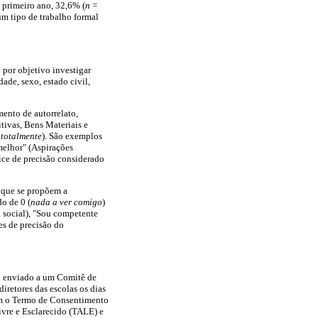
 primeiro ano, 32,6% (
n
=
um tipo de trabalho formal
 por objetivo investigar
ade, sexo, estado civil,
ento de autorrelato,
tivas, Bens Materiais e
totalmente
). São exemplos
melhor" (Aspirações
ice de precisão considerado
 que se propõem a
o de 0 (
nada a ver comigo
)
a social), "Sou competente
es de precisão do
foi enviado a um Comitê de
etores das escolas os dias
ram o Termo de Consentimento
ivre e Esclarecido (TALE) e