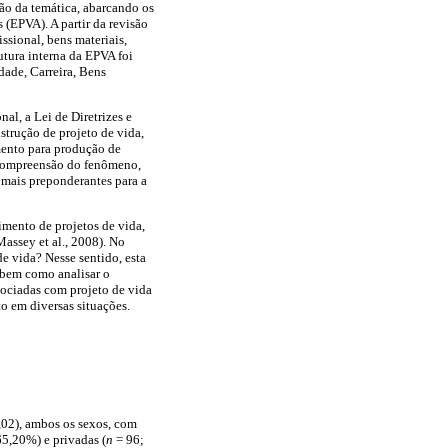
ão da temática, abarcando os
 (EPVA). A partir da revisão
issional, bens materiais,
utura interna da EPVA foi
dade, Carreira, Bens
al, a Lei de Diretrizes e
trução de projeto de vida,
umento para produção de
a compreensão do fenômeno,
 mais preponderantes para a
imento de projetos de vida,
assey et al., 2008). No
de vida? Nesse sentido, esta
, bem como analisar o
ssociadas com projeto de vida
o em diversas situações.
,02), ambos os sexos, com
5,20%) e privadas (
n
= 96;