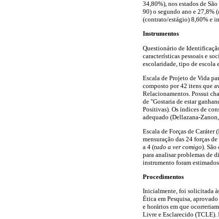
34,80%), nos estados de São 
90) o segundo ano e 27,8% (
(contrato/estágio) 8,60% e i
Instrumentos
Questionário de Identificaçã
características pessoais e so
escolaridade, tipo de escola 
Escala de Projeto de Vida p
composto por 42 itens que av
Relacionamentos. Possui chav
de "Gostaria de estar ganhan
Positivas). Os índices de co
adequado (Dellazana-Zanon, 
Escala de Forças de Caráter
mensuração das 24 forças de 
a 4 (
tudo a ver comigo
). São
para analisar problemas de d
instrumento foram estimado
Procedimentos
Inicialmente, foi solicitada 
Ética em Pesquisa, aprovad
e horários em que ocorreriam
Livre e Esclarecido (TCLE). 