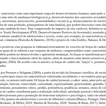
e caracteriza como uma importante etapa do desenvolvimento humano, marcando a tr
m uma série de mudanças biológicas (
e.g.
desenvolvimento dos caracteres secundári
g.
autoestima, autoconceito, personalidade) e sociais (
e.g.
distanciamento do núcleo 
lha de uma profissão, planejamento de uma família), que podem funcionar como fato
o também de risco. Para compreensão do impacto de tais variáveis, delimita-se 
ive Youth Development (PYD; Desenvolvimento Positivo da Juventude), reunindo p
imento saudável de adolescentes e jovens, como, por exemplo, as características i
al, cidadania (Noronha & Dametto, 2019) e projeto de vida (Gobbo, Nakano, & De
is positivas, esta pesquisa se embasará teoricamente no conceito de forças de caráte
as quais de se referem a um conjunto de atributos, compreendidos como característic
bém podem ser desenvolvidas e apresentar mudanças. As forças se manifestam por
litando o funcionamento ideal do sujeito, além de atuarem como fatores protetivos p
man, 2004). De acordo com os autores, as forças de caráter são "traços" e, portanto,
adas.
 por Peterson e Seligman (2004), a partir da revisão da literatura científica, de escrit
os principais traços ou características valorizadas socialmente, e necessários para 
do, os autores indicaram 24 forças de caráter/pessoais, a saber: amor, amor pelo a
ulação, bravura, criatividade, curiosidade, espiritualidade, generosidade, gratidão, 
otimismo, pensamento crítico, perdão, persistência, prudência, sensatez, senso de co
as de caráter contribuem para a realização individual, satisfação pessoal e felicida
ráter/pessoais para a promoção do bem-estar subjetivo e psicológico, tanto em adulto
6), quanto em adolescentes e jovens de diferentes culturas (Blanca, Ferragut, Ort
 Shoshani,, & Miller, 2019; Martins & Noronha, 2020; Yasmin & Khan, 2017). Além 