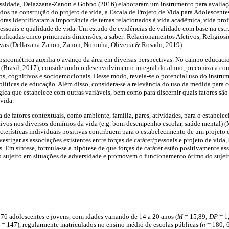
cessidade, Delazzana-Zanon e Gobbo (2016) elaboraram um instrumento para avaliaç
dos na construção do projeto de vida, a Escala de Projeto de Vida para Adolescentes
autoras identificaram a importância de temas relacionados à vida acadêmica, vida prof
rpessoais e qualidade de vida. Um estudo de evidências de validade com base na estr
ntificadas cinco principais dimensões, a saber: Relacionamentos Afetivos, Religiosi
tivas (Dellazana-Zanon, Zanon, Noronha, Oliveira & Rosado, 2019).
sicométrica auxilia o avanço da área em diversas perspectivas. No campo educacion
Brasil, 2017), considerando o desenvolvimento integral do aluno, preconiza a cons
cos, cognitivos e socioemocionais. Desse modo, revela-se o potencial uso do instr
olíticas de educação. Além disso, considera-se a relevância do uso da medida par
ica que estabelece com outras variáveis, bem como para discernir quais fatores são
vida.
 de fatores contextuais, como ambiente, família, pares, atividades, para o estabelec
vos nos diversos domínios da vida (e.g. bom desempenho escolar, saúde mental) (M
acterísticas individuais positivas contribuem para o estabelecimento de um projeto 
estigar as associações existentes entre forças de caráter/pessoais e projeto de vida
s. Em síntese, formula-se a hipótese de que forças de caráter estão positivamente a
o sujeito em situações de adversidade e promovem o funcionamento ótimo do sujeit
76 adolescentes e jovens, com idades variando de 14 a 20 anos (
M
= 15,89;
DP
= 1
= 147), regularmente matriculados no ensino médio de escolas públicas (
n
= 180; 6