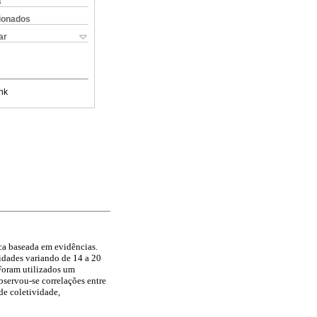
s
cionados
ar
nk
ica baseada em evidências.
 idades variando de 14 a 20
Foram utilizados um
bservou-se correlações entre
de coletividade,