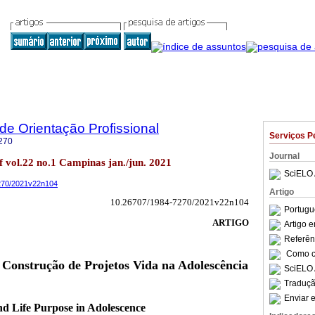
 de Orientação Profissional
Serviços P
270
Journal
of vol.22 no.1 Campinas jan./jun. 2021
SciELO 
7270/2021v22n104
Artigo
10.26707/1984-7270/2021v22n104
Portugu
ARTIGO
Artigo 
Referên
Como ci
 Construção de Projetos Vida na Adolescência
SciELO 
Traduçã
Enviar e
nd Life Purpose in Adolescence