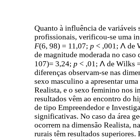
Quanto à influência de variáveis
profissionais, verificou-se uma i
Λ
F
(6, 98) = 11,07;
p
< ,001;
de W
de magnitude moderada no caso da
Λ
107)= 3,24;
p
< ,01;
de Wilks =
diferenças observam-se nas dimens
sexo masculino a apresentar uma 
Realista, e o sexo feminino nos in
resultados vêm ao encontro do hi
de tipo Empreendedor e Investig
significativas. No caso da área ge
ocorrem na dimensão Realista, na
rurais têm resultados superiores. 