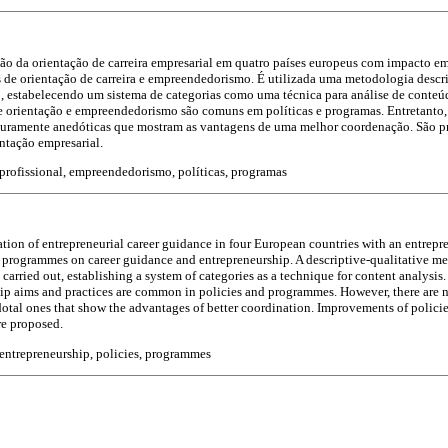
ção da orientação de carreira empresarial em quatro países europeus com impacto emp
s de orientação de carreira e empreendedorismo. É utilizada uma metodologia descrit
 estabelecendo um sistema de categorias como uma técnica para análise de conteú
de orientação e empreendedorismo são comuns em políticas e programas. Entretanto, 
uramente anedóticas que mostram as vantagens de uma melhor coordenação. São pr
entação empresarial.
profissional, empreendedorismo, políticas, programas
ation of entrepreneurial career guidance in four European countries with an entrepr
nd programmes on career guidance and entrepreneurship. A descriptive-qualitative m
arried out, establishing a system of categories as a technique for content analysis.
ip aims and practices are common in policies and programmes. However, there are 
otal ones that show the advantages of better coordination. Improvements of polic
re proposed.
entrepreneurship, policies, programmes