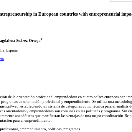
ntrepreneurship in European countries with entrepreneurial impa
I
agdalena Suárez-Ortega
illa, España
cia
uación de la orientación profesional emprendedora en cuatro países europeos con im
s y programas en orientación profesional y emprendimiento. Se utiliza una metodologí
umental/web, estableciendo un sistema de categorías como técnica para el análisis d
icas orientadoras y emprendedoras son comunes en las políticas y programas. Sin em
uramente anecdóticas que manifiestan las ventajas de una mejor coordinación. Se p
entación para el emprendimiento.
profesional, emprendimiento, políticas, programas