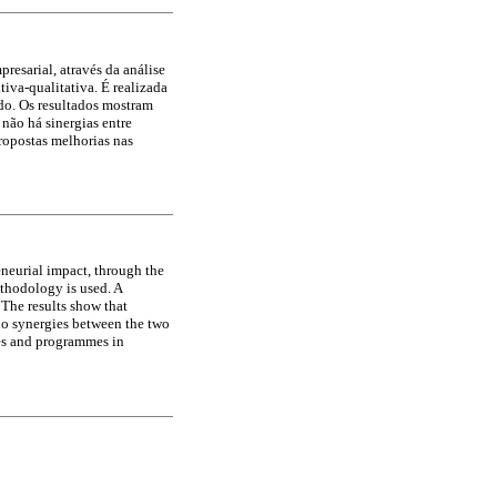
resarial, através da análise
iva-qualitativa. É realizada
do. Os resultados mostram
não há sinergias entre
opostas melhorias nas
eneurial impact, through the
ethodology is used. A
 The results show that
no synergies between the two
ies and programmes in