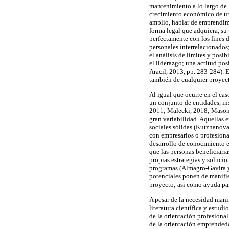
mantenimiento a lo largo de 
crecimiento económico de u
amplio, hablar de emprendimi
forma legal que adquiera, su
perfectamente con los fines 
personales interrelacionados;
el análisis de límites y posi
el liderazgo; una actitud po
Aracil, 2013, pp. 283-284). 
también de cualquier proyect
Al igual que ocurre en el cas
un conjunto de entidades, in
2011; Malecki, 2018; Mason y
gran variabilidad. Aquellas 
sociales sólidas (Kutzhanova
con empresarios o profesional
desarrollo de conocimiento e
que las personas beneficiari
propias estrategias y solucion
programas (Almagro-Gavira y 
potenciales ponen de manifie
proyecto; así como ayuda par
A pesar de la necesidad manif
literatura científica y estud
de la orientación profesiona
de la orientación emprendedo