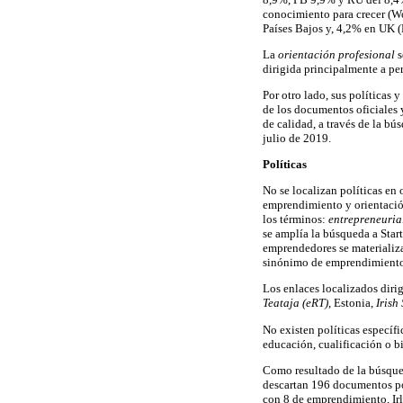
conocimiento para crecer (W
Países Bajos y, 4,2% en UK (
La
orientación profesional
s
dirigida principalmente a p
Por otro lado, sus políticas
de los documentos oficiales y
de calidad, a través de la bú
julio de 2019.
Políticas
No se localizan políticas en 
emprendimiento y orientación
los términos:
entrepreneurial
se amplía la búsqueda a Sta
emprendedores se materializ
sinónimo de emprendimiento
Los enlaces localizados dirig
Teataja (eRT)
, Estonia,
Irish
No existen políticas específic
educación, cualificación o b
Como resultado de la búsqued
descartan 196 documentos por
con 8 de emprendimiento, Irl