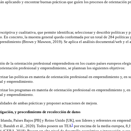
tán aplicando y encontrar buenas prácticas que guíen los procesos de orientación p
criptiva y cualitativa, que permite identificar, seleccionar y describir políticas y
. En concreto, la muestra general queda conformada por un total de 284 políticas
mprendimiento (Brown y Mawson, 2019). Se aplica el análisis documental/web y el a
.
ción de la orientación profesional emprendedora en los cuatro países europeos elegido
 orientación profesional y emprendimiento, se plantean los siguientes objetivos:
terizar las políticas en materia de orientación profesional en emprendimiento y, en s
nal y emprendimiento.
cterizar los programas en materia de orientación profesional en emprendimiento y, en
nal y emprendimiento.
ialidades de ambas prácticas y proponer actuaciones de mejora.
tigación, y procedimiento de recolección de datos
, Irlanda, Países Bajos [PB] y Reino Unido [UK], son líderes y referentes en emprend
3
; Baraldi et ál., 2020). Todos poseen un TEA
por encima de la media europea, 8,1
 (GERA, 2018). Poseen un alto nivel de desarrollo económico e innovación, y sus 