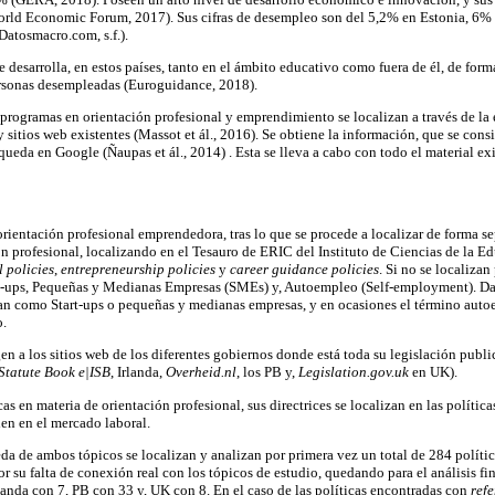
orld Economic Forum, 2017). Sus cifras de desempleo son del 5,2% en Estonia, 6% e
Datosmacro.com, s.f.).
e desarrolla, en estos países, tanto en el ámbito educativo como fuera de él, de form
ersonas desempleadas (Euroguidance, 2018).
 y programas en orientación profesional y emprendimiento se localizan a través de la
 sitios web existentes (Massot et ál., 2016). Se obtiene la información, que se con
squeda en Google (Ñaupas et ál., 2014) . Esta se lleva a cabo con todo el material exi
orientación profesional emprendedora, tras lo que se procede a localizar de forma s
 profesional, localizando en el Tesauro de ERIC del Instituto de Ciencias de la Ed
 policies
,
entrepreneurship policies
y
career guidance policies
. Si no se localiza
rt-ups, Pequeñas y Medianas Empresas (SMEs) y, Autoempleo (Self-employment). Da
an como Start-ups o pequeñas y medianas empresas, y en ocasiones el término aut
.
en a los sitios web de los diferentes gobiernos donde está toda su legislación publi
 Statute Book e|ISB
, Irlanda,
Overheid.nl
, los PB y,
Legislation.gov.uk
en UK).
as en materia de orientación profesional, sus directrices se localizan en las política
ien en el mercado laboral.
a de ambos tópicos se localizan y analizan por primera vez un total de 284 políticas
 su falta de conexión real con los tópicos de estudio, quedando para el análisis f
anda con 7, PB con 33 y, UK con 8. En el caso de las políticas encontradas con
ref