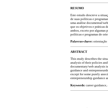
RESUMO
Este estudo descreve a situa
de suas políticas e programa
uma análise documental/web,
que os objetivos e práticas 
ambos, exceto por algumas p
políticas e programas de ori
Palavras-chave:
orientação 
ABSTRACT
This study describes the situ
analysis of their policies a
documentary/web analysis is c
guidance and entrepreneursh
except for some purely anecd
entrepreneurship guidance a
Keywords:
career guidance, 