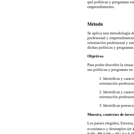
qué políticas y programas es
emprendimiento.
Método
Se aplica una metodología des
profesional y emprendimiento
orientación profesional y e
dichas políticas y programas
Objetivos
Para poder describir la situa
sus políticas y programas en
1. Identificar y carac
orientación profesio
2. Identificar y cara
orientación profesio
3. Identificar potenc
Muestra, contextos de inves
Los países elegidos, Estonia
económico y desempleo (et ál
8,9%, PB 9,9% y RU del 8,4%