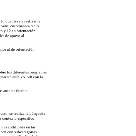
o que lleva a realizar la
grams, entrepreneurship
o y 12 en orientación
ades de apoyo al
ior al de orientación
obre los diferentes programas
ear un archivo .pdf con la
as autoras fueron:
curso, se realiza la búsqueda
a contexto específico.
ón es codificada en las
uecen con subcategorías