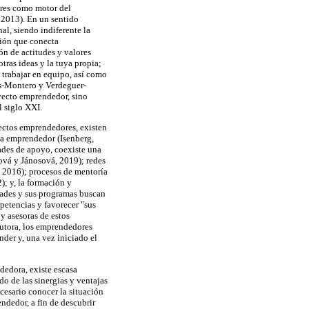
ores como motor del
2013). En un sentido
al, siendo indiferente la
ción que conecta
ón de actitudes y valores
tras ideas y la tuya propia;
 trabajar en equipo, así como
es-Montero y Verdeguer-
oyecto emprendedor, sino
l siglo XXI.
oyectos emprendedores, existen
ma emprendedor (Isenberg,
ades de apoyo, coexiste una
ová y Jánosová, 2019); redes
, 2016); procesos de mentoría
); y, la formación y
idades y sus programas buscan
petencias y favorecer "sus
 y asesoras de estos
autora, los emprendedores
nder y, una vez iniciado el
dedora, existe escasa
do de las sinergias y ventajas
cesario conocer la situación
ndedor, a fin de descubrir