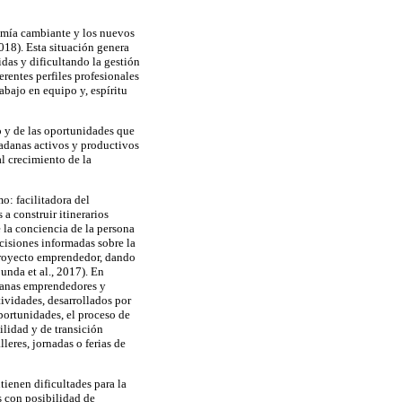
nomía cambiante y los nuevos
18). Esta situación genera
idas y dificultando la gestión
rentes perfiles profesionales
rabajo en equipo y, espíritu
 y de las oportunidades que
adanas activos y productivos
l crecimiento de la
o: facilitadora del
a construir itinerarios
 la conciencia de la persona
ecisiones informadas sobre la
 proyecto emprendedor, dando
unda et al., 2017). En
adanas emprendedores y
ividades, desarrollados por
oportunidades, el proceso de
ilidad y de transición
leres, jornadas o ferias de
ienen dificultades para la
s con posibilidad de