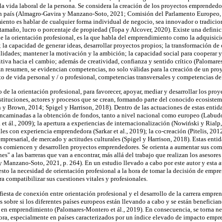
la vida laboral de la persona. Se considera la creación de los proyectos emprended
n país (Almagro-Gavira y Manzano-Soto, 2021; Comisión del Parlamento Europeo, 
ento es hablar de cualquier forma individual de negocio, sea innovador o tradicion
 tamaño, lucro o porcentaje de propiedad (Topa y Alcover, 2020). Existe una defini
de la orientación profesional, es la que habla del emprendimiento como la adquisici
 la capacidad de generar ideas, desarrollar proyectos propios; la transformación de o
bilidades; mantener la motivación y la ambición; la capacidad social para cooperar y
sitiva hacia el cambio; además de creatividad, confianza y sentido crítico (Palomar
En resumen, se evidencian competencias, no solo válidas para la creación de un pr
o de vida personal y / o profesional, competencias transversales y competencias de
o de la orientación profesional, para favorecer, apoyar, mediar y desarrollar los pr
stituciones, actores y procesos que se crean, formando parte del conocido ecosiste
 Brown, 2014; Spigel y Harrison, 2018). Dentro de las actuaciones de estas entid
encaminadas a la obtención de fondos, tanto a nivel nacional como europeo (Labud
 et ál., 2009); la apertura a experiencias de internacionalización (Nowiński y Rialp
es con experiencia emprendedora (Sarkar et al., 2019); la co-creación (Pitelis, 2012
mpresarial, de mercado y actitudes culturales (Spigel y Harrison, 2018). Estas ent
as comiencen y desarrollen proyectos emprendedores. Se orienta a aumentar sus com
es" a las barreras que van a encontrar, más allá del trabajo que realizan los asesores
Manzano-Soto, 2021, p. 264). En un estudio llevado a cabo por este autor y esta 
sto la necesidad de orientación profesional a la hora de tomar la decisión de empre
a compatibilizar sus cuestiones vitales y profesionales.
iesta de conexión entre orientación profesional y el desarrollo de la carrera empren
ios sobre si los diferentes países europeos están llevando a cabo y se están benefician
l en emprendimiento (Palomares-Montero et ál., 2019). En consecuencia, se torna ne
ra, especialmente en países caracterizados por un índice elevado de impacto empre