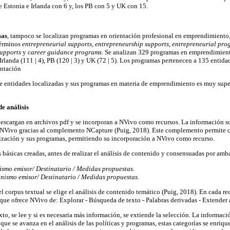
e Estonia e Irlanda con 6 y, los PB con 5 y UK con 15.
as
, tampoco se localizan programas en orientación profesional en emprendimiento, l
términos
entrepreneurial supports
,
entrepreneurship supports
,
entrepreneurial pro
supports
y
career guidance programs
. Se analizan 329 programas en emprendimient
, Irlanda (111 | 4), PB (120 | 3) y UK (72 | 5). Los programas pertenecen a 135 entid
entación
 entidades localizadas y sus programas en materia de emprendimiento es muy super
e análisis
 descargan en archivos pdf y se incorporan a NVivo como recursos. La información s
 NVivo gracias al complemento NCapture (Puig, 2018). Este complemento permite cr
ización y sus programas, permitiendo su incorporación a NVivo como recurso.
 básicas creadas, antes de realizar el análisis de contenido y consensuadas por amb
ismo emisor/ Destinatario / Medidas propuestas.
nismo emisor/ Destinatario / Medidas propuestas.
l corpus textual se elige el análisis de contenido temático (Puig, 2018). En cada re
 que ofrece NVivo de: Explorar - Búsqueda de texto - Palabras derivadas - Extender 
xto, se lee y si es necesaria más información, se extiende la selección. La informaci
que se avanza en el análisis de las políticas y programas, estas categorías se enriq