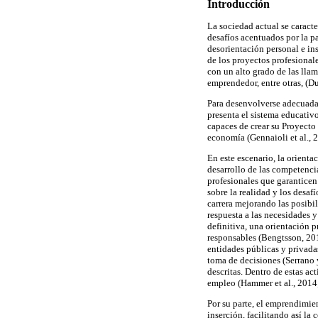
Introducción
La sociedad actual se caract
desafíos acentuados por la 
desorientación personal e ins
de los proyectos profesionale
con un alto grado de las llam
emprendedor, entre otras, (Du
Para desenvolverse adecuada
presenta el sistema educativ
capaces de crear su Proyecto
economía (Gennaioli et al., 
En este escenario, la orienta
desarrollo de las competenci
profesionales que garanticen
sobre la realidad y los desaf
carrera mejorando las posibi
respuesta a las necesidades 
definitiva, una orientación
responsables (Bengtsson, 201
entidades públicas y privadas
toma de decisiones (Serrano 
descritas. Dentro de estas ac
empleo (Hammer et al., 2014
Por su parte, el emprendimie
inserción, facilitando así la