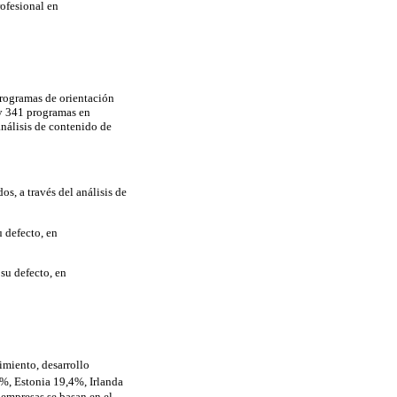
rofesional en
 programas de orientación
 y 341 programas en
nálisis de contenido de
s, a través del análisis de
u defecto, en
 su defecto, en
imiento, desarrollo
%, Estonia 19,4%, Irlanda
empresas se basan en el