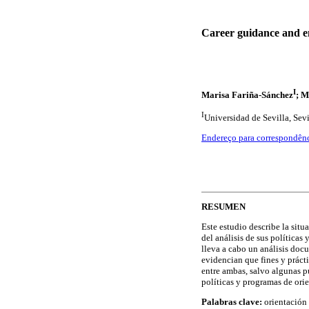
Career guidance and e
I
Marisa Fariña-Sánchez
; M
I
Universidad de Sevilla, Sev
Endereço para correspondên
RESUMEN
Este estudio describe la sit
del análisis de sus política
lleva a cabo un análisis doc
evidencian que fines y práct
entre ambas, salvo algunas p
políticas y programas de ori
Palabras clave:
orientación 