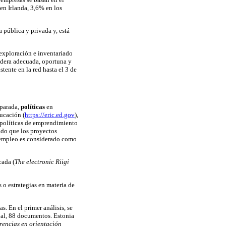
n Irlanda, 3,6% en los
a pública y privada y, está
 exploración e inventariado
sidera adecuada, oportuna y
stente en la red hasta el 3 de
eparada,
políticas
en
ucación (
https://eric.ed.gov
),
n políticas de emprendimiento
do que los proyectos
oempleo es considerado como
cada (
The electronic Riigi
s o estrategias en materia de
. En el primer análisis, se
inal, 88 documentos. Estonia
erencias en orientación