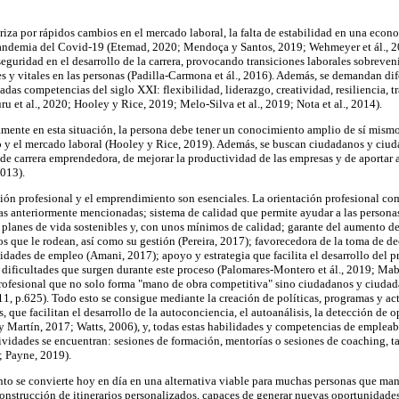
eriza por rápidos cambios en el mercado laboral, la falta de estabilidad en una eco
pandemia del Covid-19 (Etemad, 2020; Mendoça y Santos, 2019; Wehmeyer et ál., 20
eguridad en el desarrollo de la carrera, provocando transiciones laborales sobreven
s y vitales en las personas (Padilla-Carmona et ál., 2016). Además, se demandan dife
adas competencias del siglo XXI: flexibilidad, liderazgo, creatividad, resiliencia, t
ru et al., 2020; Hooley y Rice, 2019; Melo-Silva et al., 2019; Nota et al., 2014).
mente en esta situación, la persona debe tener un conocimiento amplio de sí mismo
o y el mercado laboral (Hooley y Rice, 2019). Además, se buscan ciudadanos y ciud
 de carrera emprendedora, de mejorar la productividad de las empresas y de aportar a
2013).
ción profesional y el emprendimiento son esenciales. La orientación profesional com
as anteriormente mencionadas; sistema de calidad que permite ayudar a las personas 
 planes de vida sostenibles y, con unos mínimos de calidad; garante del aumento de
íos que le rodean, así como su gestión (Pereira, 2017); favorecedora de la toma de d
lidades de empleo (Amani, 2017); apoyo y estrategia que facilita el desarrollo del
y dificultades que surgen durante este proceso (Palomares-Montero et ál., 2019; Mab
 profesional que no solo forma "mano de obra competitiva" sino ciudadanos y ciud
1, p.625). Todo esto se consigue mediante la creación de políticas, programas y act
, que facilitan el desarrollo de la autoconciencia, el autoanálisis, la detección de 
y Martín, 2017; Watts, 2006), y, todas estas habilidades y competencias de empleab
tividades se encuentran: sesiones de formación, mentorías o sesiones de coaching, tal
; Payne, 2019).
nto se convierte hoy en día en una alternativa viable para muchas personas que mant
 construcción de itinerarios personalizados, capaces de generar nuevas oportunidade