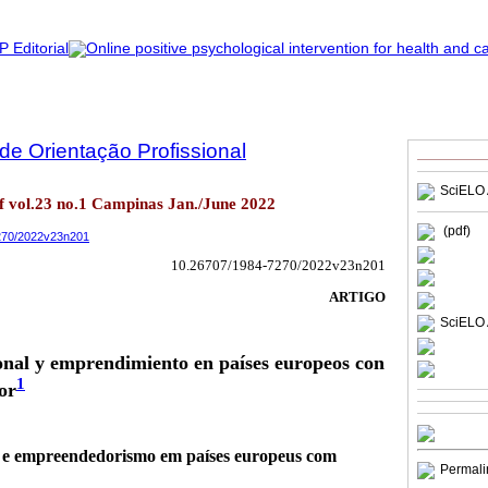
 de Orientação Profissional
SciELO 
of vol.23 no.1 Campinas Jan./June 2022
(pdf)
7270/2022v23n201
10.26707/1984-7270/2022v23n201
ARTIGO
SciELO 
onal y emprendimiento en países europeos con
1
or
a e empreendedorismo em países europeus com
Permali