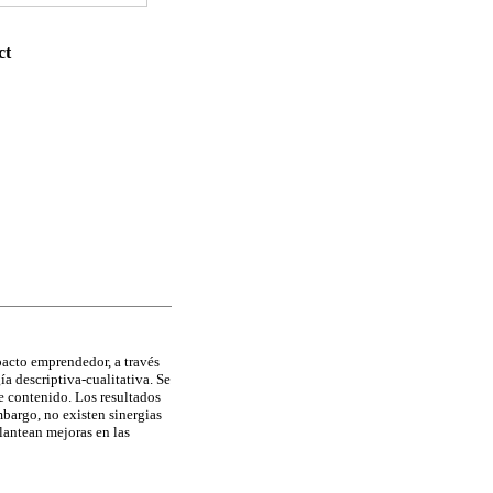
ct
pacto emprendedor, a través
a descriptiva-cualitativa. Se
e contenido. Los resultados
bargo, no existen sinergias
lantean mejoras en las