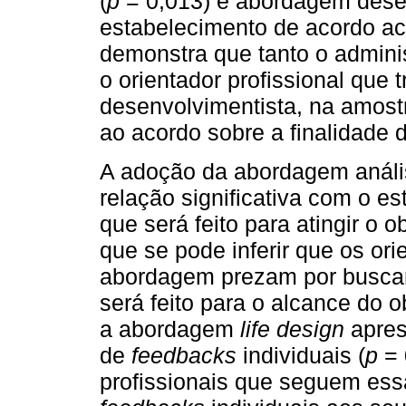
(
p
= 0,013) e abordagem desen
estabelecimento de acordo ac
demonstra que tanto o admini
o orientador profissional que
desenvolvimentista, na amost
ao acordo sobre a finalidade 
A adoção da abordagem análi
relação significativa com o e
que será feito para atingir o ob
que se pode inferir que os or
abordagem prezam por buscar
será feito para o alcance do o
a abordagem
life design
apres
de
feedbacks
individuais (
p
= 
profissionais que seguem ess