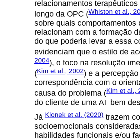
relacionamentos terapêuticos 
Whiston et al., 2
longo da OPC (
sobre quais comportamentos do
relacionam com a formação da
do que poderia levar a essa 
evidenciam que o estilo de ac
2004
), o foco na resolução im
Kim et al., 2002
(
) e a percepção
correspondência com o orienta
Kim et al.,
causa do problema (
do cliente de uma AT bem des
Klonek et al. (2020)
Já
trazem co
socioemocionais considerada
habilidades funcionais e/ou fa