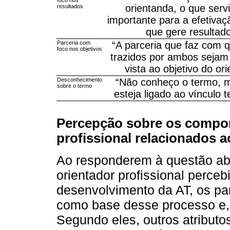
foco nos
orientanda, o que ser
resultados
importante para a efetivaç
que gere resultado
Parceria com
“A parceria que faz com 
foco nos objetivos
trazidos por ambos sejam
vista ao objetivo do or
Desconhecimento
“Não conheço o termo, 
sobre o termo
esteja ligado ao vínculo t
Percepção sobre os compor
profissional relacionados 
Ao responderem à questão ab
orientador profissional perce
desenvolvimento da AT, os pa
como base desse processo e, 
Segundo eles, outros atribut