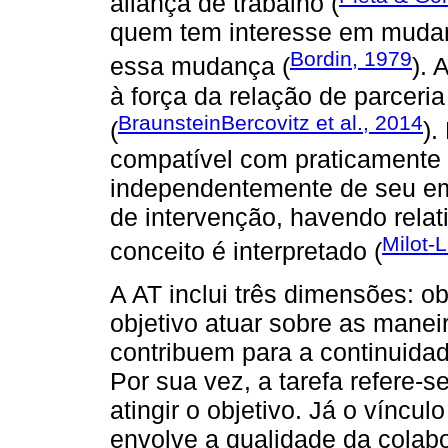
aliança de trabalho (
quem tem interesse em mudar
Bordin, 1979
essa mudança (
). 
à força da relação de parceria
BraunsteinBercovitz et al., 2014
(
).
compatível com praticamente
independentemente de seu e
de intervenção, havendo rela
Milot-L
conceito é interpretado (
A AT inclui três dimensões: ob
objetivo atuar sobre as maneir
contribuem para a continuida
Por sua vez, a tarefa refere-
atingir o objetivo. Já o víncu
envolve a qualidade da colab