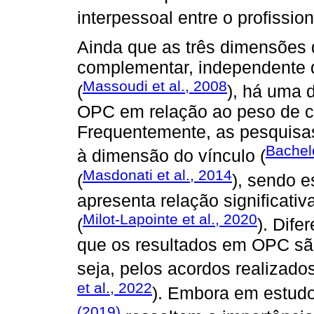
interpessoal entre o profissiona
Ainda que as três dimensões 
complementar, independente d
Massoudi et al., 2008
(
), há uma d
OPC em relação ao peso de 
Frequentemente, as pesquisa
Bachel
à dimensão do vínculo (
Masdonati et al., 2014
(
), sendo 
apresenta relação significati
Milot-Lapointe et al., 2020
(
). Dif
que os resultados em OPC são
seja, pelos acordos realizados
et al., 2022
). Embora em estudo
(2019)