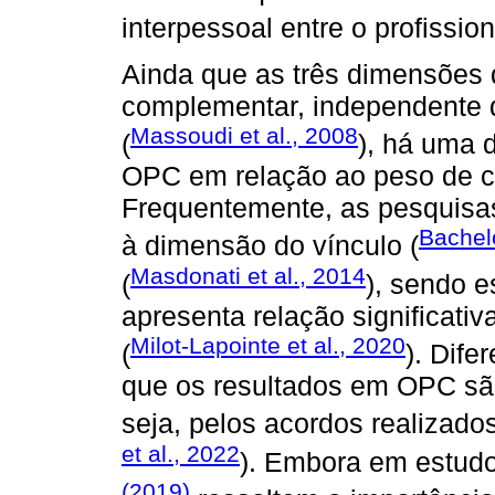
interpessoal entre o profissiona
Ainda que as três dimensões 
complementar, independente d
Massoudi et al., 2008
(
), há uma d
OPC em relação ao peso de 
Frequentemente, as pesquisa
Bachel
à dimensão do vínculo (
Masdonati et al., 2014
(
), sendo 
apresenta relação significati
Milot-Lapointe et al., 2020
(
). Dif
que os resultados em OPC são
seja, pelos acordos realizados
et al., 2022
). Embora em estudo
(2019)