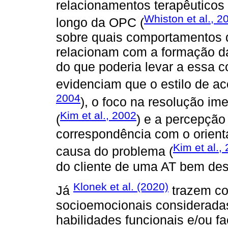
relacionamentos terapêuticos 
Whiston et al., 2
longo da OPC (
sobre quais comportamentos do
relacionam com a formação da
do que poderia levar a essa 
evidenciam que o estilo de ac
2004
), o foco na resolução im
Kim et al., 2002
(
) e a percepção
correspondência com o orienta
Kim et al.,
causa do problema (
do cliente de uma AT bem des
Klonek et al. (2020)
Já
trazem co
socioemocionais considerada
habilidades funcionais e/ou fa