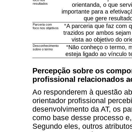
foco nos
orientanda, o que ser
resultados
importante para a efetivaç
que gere resultado
Parceria com
“A parceria que faz com 
foco nos objetivos
trazidos por ambos sejam
vista ao objetivo do or
Desconhecimento
“Não conheço o termo, 
sobre o termo
esteja ligado ao vínculo t
Percepção sobre os compor
profissional relacionados 
Ao responderem à questão ab
orientador profissional perce
desenvolvimento da AT, os pa
como base desse processo e, 
Segundo eles, outros atribut