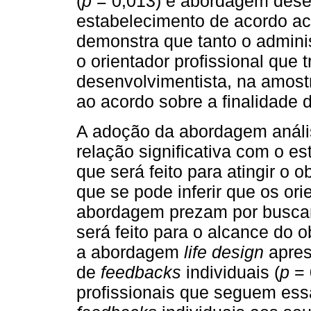
(
p
= 0,013) e abordagem desen
estabelecimento de acordo ac
demonstra que tanto o admini
o orientador profissional que
desenvolvimentista, na amost
ao acordo sobre a finalidade 
A adoção da abordagem análi
relação significativa com o e
que será feito para atingir o ob
que se pode inferir que os or
abordagem prezam por buscar
será feito para o alcance do o
a abordagem
life design
apres
de
feedbacks
individuais (
p
= 
profissionais que seguem ess