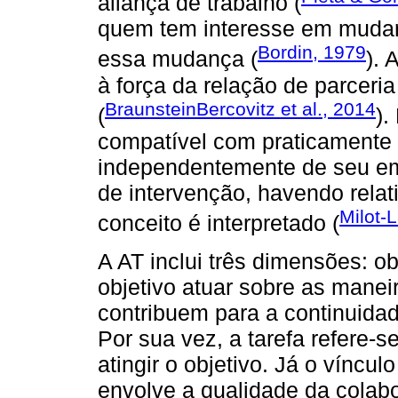
aliança de trabalho (
quem tem interesse em mudar
Bordin, 1979
essa mudança (
). 
à força da relação de parceria
BraunsteinBercovitz et al., 2014
(
).
compatível com praticamente
independentemente de seu e
de intervenção, havendo rela
Milot-L
conceito é interpretado (
A AT inclui três dimensões: ob
objetivo atuar sobre as maneir
contribuem para a continuida
Por sua vez, a tarefa refere-
atingir o objetivo. Já o víncu
envolve a qualidade da colab