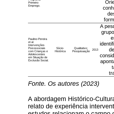
Ori
Primeiro
Emprego.
conh
de
form
A pes
grupo
e
Paulino-Pereira
et al.
identi
Intervenções
Psicossociais
Sócio-
Qualitativo;
de
2013
com Crianças e
Histórica
Pesquisaação
Adolescentes
consid
em Situação de
apont
Exclusão Social.
tr
Fonte. Os autores (2023)
A abordagem Histórico-Cultur
relato de experiência interve
estudos relacionam o campo d