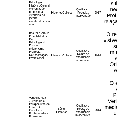
su
Psicologia
HistóricoCultural
ne
e orientação
Qualitativo;
profissional:
HistóricoCultural
Pesquisa
2017
Prof
vivências de
intervenção
jovens
relaç
mobilizadas pela
arte.
Becker & Araújo
O re
Possibilidades
visív
Da
Psicologia No
s
Ensino
Médio: Uma
Qualitativo;
mu
Proposta
Relato de
De Orientação
HistóricoCultural
2016
experiência
Profissional
interventiva
Ori
e
O e
P
Veriguine et al.
Veri
Juventude e
Perspectivas de
Qualitativo;
imedi
Futuro: A
Sócio-
Relato de
Orientação
2014
Histórica
experiência
u
Profissional no
interventiva.
Programa