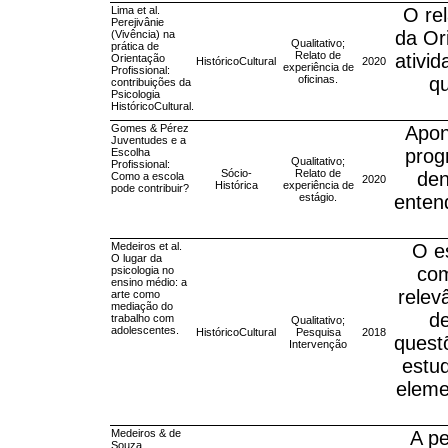
Lima et al.
O re
Perejivânie
da Or
(Vivência) na
Qualitativo;
prática de
Relato de
ativid
Orientação
HistóricoCultural
2020
experiência de
Profissional:
oficinas.
q
contribuições da
Psicologia
HistóricoCultural.
Gomes & Pérez
Apon
Juventudes e a
prog
Escolha
Qualitativo;
Profissional:
Sócio-
Relato de
den
Como a escola
2020
Histórica
experiência de
pode contribuir?
estágio.
enten
Medeiros et al.
O e
O lugar da
com
psicologia no
ensino médio: a
relev
arte como
mediação do
de
trabalho com
Qualitativo;
adolescentes.
HistóricoCultural
Pesquisa
2018
quest
Intervenção
estu
eleme
Medeiros & de
A pe
Souza