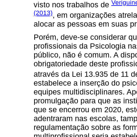
Veriguine
visto nos trabalhos de
(2013)
, em organizações atre
alocar as pessoas em suas pr
Porém, deve-se considerar que
profissionais da Psicologia n
público, não é comum. A disp
obrigatoriedade deste profissi
através da Lei 13.935 de 11 
estabelece a inserção do psic
equipes multidisciplinares. Ap
promulgação para que as inst
que se encerrou em 2020, este
adentraram nas escolas, tam
regulamentação sobre as for
multiprofissional seria estabe