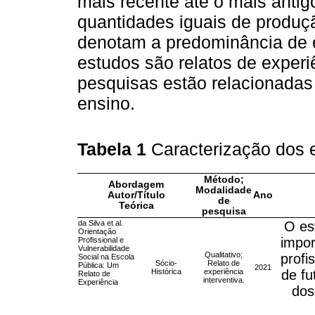
mais recente até o mais anti
quantidades iguais de produçã
denotam a predominância de e
estudos são relatos de experi
pesquisas estão relacionadas
ensino.
Tabela 1
Caracterização dos
Método;
Abordagem
Modalidade
Autor/Título
Ano
de
Teórica
pesquisa
da Silva et al.
O es
Orientação
impor
Profissional e
Vulnerabilidade
Qualitativo;
profi
Social na Escola
Sócio-
Relato de
Pública: Um
2021
Histórica
experiência
de fu
Relato de
interventiva.
Experiência
dos