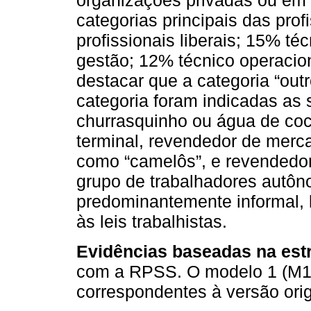
organizações privadas ou em n
categorias principais das pr
profissionais liberais; 15% té
gestão; 12% técnico operacion
destacar que a categoria “out
categoria foram indicadas as 
churrasquinho ou água de co
terminal, revendedor de merc
como “camelôs”, e revendedor
grupo de trabalhadores autôn
predominantemente informal, 
às leis trabalhistas.
Evidências baseadas na estr
com a RPSS. O modelo 1 (M1) 
correspondentes à versão orig