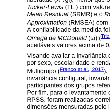
Tucker-Lewis
(TLI) com valore
Mean Residual
(SRMR) e o
R
Approximation
(RMSEA) com va
A confiabilidade da medida foi
Tri
Ômega de MCDonald
(ω) (
aceitáveis valores acima de 0
Visando avaliar a invariância
por sexo, escolaridade e renda,
Franco et al., 2017
Multigrupo (
).
invariância configural, invariâ
participantes dos grupos refe
Por fim, para o levantamento
RPSS, foram realizadas corre
dimensões mensuradas pelo i