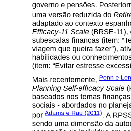
governo e pensões. Posterio
uma versão reduzida do
Retir
adaptado ao contexto espanh
Efficacy-11 Scale
(BRSE-11), q
subescalas finanças (item: “T
viagem que queira fazer”), ativ
habilidades ou conhecimentos
(item: “Evitar estresse excessi
Penn e Len
Mais recentemente,
Planning Self-efficacy Scale
(
baseados nos temas finanças, 
sociais - abordados no plane
Adams e Rau (2011)
por
. A RPSS
sendo uma dimensão da autoef