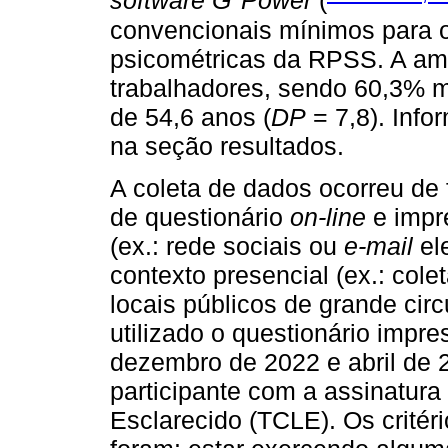
software G*Power
(
convencionais mínimos para 
psicométricas da RPSS. A amo
trabalhadores, sendo 60,3% m
de 54,6 anos (
DP
= 7,8). Info
na seção resultados.
A coleta de dados ocorreu de 
de questionário
on-line
e impre
(ex.: rede sociais ou
e-mail
ele
contexto presencial (ex.: cole
locais públicos de grande cir
utilizado o questionário impre
dezembro de 2022 e abril de 
participante com a assinatur
Esclarecido (TCLE). Os critéri