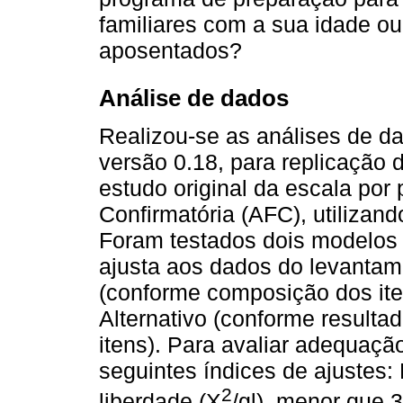
familiares com a sua idade ou
aposentados?
Análise de dados
Realizou-se as análises de 
versão 0.18, para replicação d
estudo original da escala por
Confirmatória (AFC), utilizan
Foram testados dois modelos d
ajusta aos dados do levantame
(conforme composição dos iten
Alternativo (conforme result
itens). Para avaliar adequaçã
seguintes índices de ajustes:
2
liberdade (X
/gl), menor que 