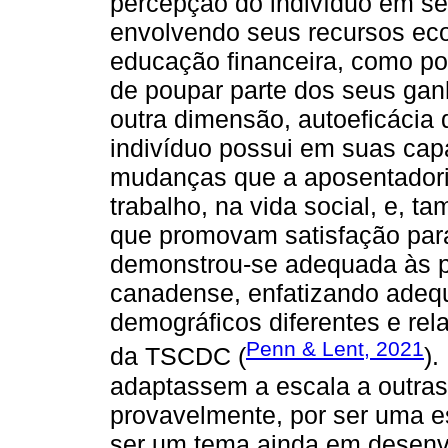
percepção do indivíduo em se
envolvendo seus recursos ec
educação financeira, como por
de poupar parte dos seus gan
outra dimensão, autoeficácia 
indivíduo possui em suas capa
mudanças que a aposentadoria
trabalho, na vida social, e, 
que promovam satisfação par
demonstrou-se adequada às p
canadense, enfatizando adeq
demográficos diferentes e rel
Penn & Lent, 2021
da TSCDC (
).
adaptassem a escala a outras
provavelmente, por ser uma e
ser um tema ainda em desenvo