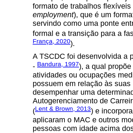
formato de trabalhos flexívei
employment
), que é um forma
servindo como uma ponte entre
formal e a transição para a f
França, 2020
).
A TSCDC foi desenvolvida a pa
Bandura, 1997
-
), a qual propõ
atividades ou ocupações medi
possuem em relação às suas 
desempenhar uma determinada
Autogerenciamento de Carrei
Lent & Brown, 2013
(
) e incorpo
aplicaram o MAC e outros mod
pessoas com idade acima dos