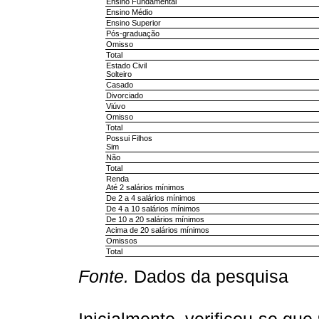
Ensino Fundamental
Ensino Médio
Ensino Superior
Pós-graduação
Omisso
Total
Estado Civil
Solteiro
Casado
Divorciado
Viúvo
Omisso
Total
Possui Filhos
Sim
Não
Total
Renda
Até 2 salários mínimos
De 2 a 4 salários mínimos
De 4 a 10 salários mínimos
De 10 a 20 salários mínimos
Acima de 20 salários mínimos
Omissos
Total
Fonte.
Dados da pesquisa