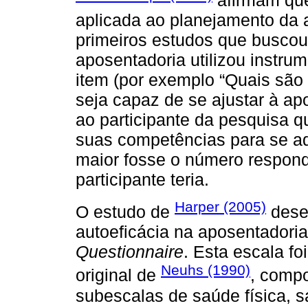
aplicada ao planejamento da 
primeiros estudos que buscou 
aposentadoria utilizou instr
item (por exemplo “Quais são
seja capaz de se ajustar à apo
ao participante da pesquisa q
suas competências para se ad
maior fosse o número respondi
participante teria.
Harper (2005)
O estudo de
dese
autoeficácia na aposentador
Questionnaire
. Esta escala fo
Neuhs (1990)
original de
, compo
subescalas de saúde física, sa