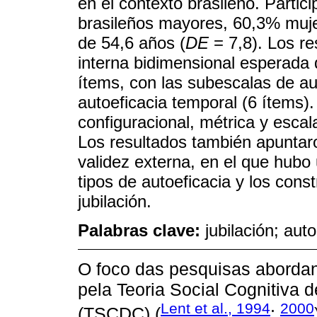
en el contexto brasileño. Partic
brasileños mayores, 60,3% muj
de 54,6 años (
DE
= 7,8). Los re
interna bidimensional esperada 
ítems, con las subescalas de aut
autoeficacia temporal (6 ítems).
configuracional, métrica y esca
Los resultados también apuntar
validez externa, en el que hubo 
tipos de autoeficacia y los con
jubilación.
Palabras clave:
jubilación; aut
O foco das pesquisas abordan
pela Teoria Social Cognitiva 
Lent et al., 1994
2000
(TSCDC) (
;