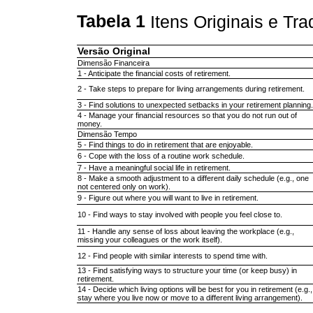
Tabela 1
Itens Originais e Tr
Versão Original
Dimensão Financeira
1 - Anticipate the financial costs of retirement.
2 - Take steps to prepare for living arrangements during retirement.
3 - Find solutions to unexpected setbacks in your retirement planning.
4 - Manage your financial resources so that you do not run out of
money.
Dimensão Tempo
5 - Find things to do in retirement that are enjoyable.
6 - Cope with the loss of a routine work schedule.
7 - Have a meaningful social life in retirement.
8 - Make a smooth adjustment to a different daily schedule (e.g., one
not centered only on work).
9 - Figure out where you will want to live in retirement.
10 - Find ways to stay involved with people you feel close to.
11 - Handle any sense of loss about leaving the workplace (e.g.,
missing your colleagues or the work itself).
12 - Find people with similar interests to spend time with.
13 - Find satisfying ways to structure your time (or keep busy) in
retirement.
14 - Decide which living options will be best for you in retirement (e.g.,
stay where you live now or move to a different living arrangement).