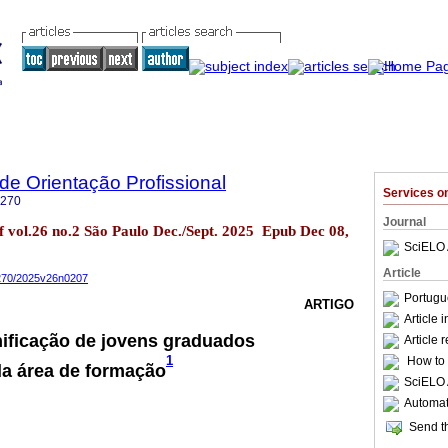
 de Orientação Profissional
Services 
7270
Journal
of vol.26 no.2 São Paulo Dec./Sept. 2025 Epub Dec 08,
SciELO 
Article
7270/2025v26n0207
Portugu
ARTIGO
Article 
ificação de jovens graduados
Article 
1
How to c
da área de formação
SciELO 
Automati
Send th