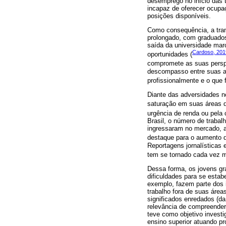
desemprego no início das t
incapaz de oferecer ocupa
posições disponíveis.
Como consequência, a tran
prolongado, com graduados 
saída da universidade mar
Cardoso, 201
oportunidades (
compromete as suas perspe
descompasso entre suas as
profissionalmente e o que
Diante das adversidades no
saturação em suas áreas 
urgência de renda ou pela 
Brasil, o número de traba
ingressaram no mercado, a
destaque para o aumento d
Reportagens jornalísticas 
tem se tornado cada vez 
Dessa forma, os jovens gr
dificuldades para se esta
exemplo, fazem parte dos 
trabalho fora de suas áre
significados enredados (da
relevância de compreender
teve como objetivo investi
ensino superior atuando p