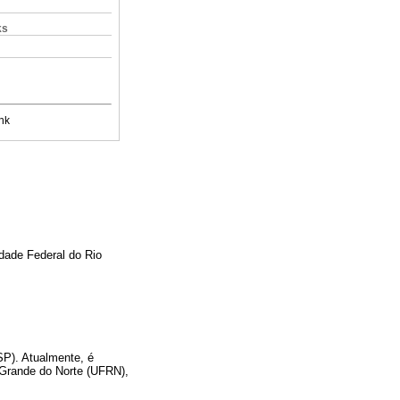
ks
nk
dade Federal do Rio
SP). Atualmente, é
 Grande do Norte (UFRN),