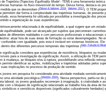
 de Trajetória (
Trajectory Equifinality Model
- TEM) é uma ferramenta teórica
riências humanas no fluxo irreversível do tempo. Dessa forma, destaca os p
Zittoun & Valsiner, 2016
Valsiner, 2017
à medida que se desenrolam (
;
). O TEM propor
ue permitem dar forma à complexidade das trajetórias humanas, do presente 
studo, essa ferramenta foi utilizada por possibilitar a investigação dos proce
 sentido e organização às suas experiências.
 intrinsecamente relacionada à de equifinalidade, a qual sugere que um estad
 de equifinalidade, pode ser alcançado por sujeitos que percorreram caminhos 
ados de diferentes realidades e com percursos profissionais e educacionais 
stino: atuar fora de suas áreas de formação ou estar desempregados. No en
r confundido com igualdade, pois esta é inviável em sistemas históricos. Ele
Sato, Fukuda & Hika
entro dos diferentes percursos temporais das trajetórias (
 significação considera que experiências de resistência, bloqueios ou muda
íveis para a investigação da significação. Assim, a utilização do TEM per
à mudança, ao bloqueio e/ou à ruptura, possibilitando uma reflexão retrospe
 permite identificar as ações, mobilizações e trajetórias adotadas pelos suje
 suas implicações no processo de produção de sentido.
 os jovens em pesquisa foi considerada uma atividade mediada semioticamente
Vigotski, 2024
mo uma atividade psicológica (
). Nessa perspectiva, partiu-se do
ória laboral, os jovens graduados recorreram à imaginação, à criatividade e ao
idar com o bloqueio de significação relacionado ao trabalho fora da área de f
s simbólicos e semióticos disponíveis (significados culturalmente herdados)