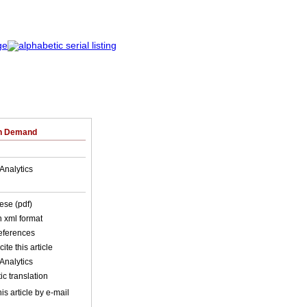
on Demand
Analytics
ese (pdf)
in xml format
references
ite this article
Analytics
c translation
is article by e-mail