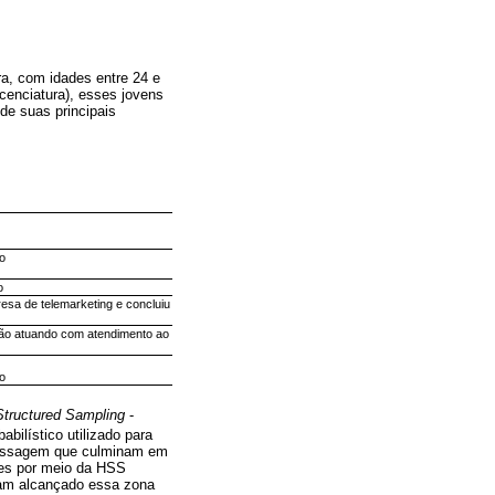
ra, com idades entre 24 e
cenciatura), esses jovens
e suas principais
o
o
sa de telemarketing e concluiu
ção atuando com atendimento ao
o
 Structured Sampling
-
bilístico utilizado para
 passagem que culminam em
tes por meio da HSS
nham alcançado essa zona