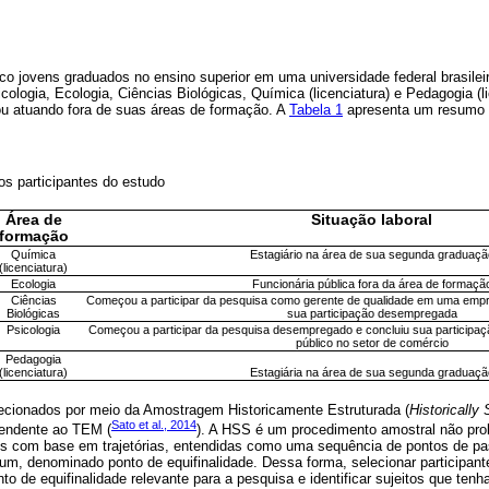
co jovens graduados no ensino superior em uma universidade federal brasilei
logia, Ecologia, Ciências Biológicas, Química (licenciatura) e Pedagogia (li
 atuando fora de suas áreas de formação. A
Tabela 1
apresenta um resumo d
dos participantes do estudo
Área de
Situação laboral
formação
Química
Estagiário na área de sua segunda graduaçã
(licenciatura)
Ecologia
Funcionária pública fora da área de formaçã
Ciências
Começou a participar da pesquisa como gerente de qualidade em uma empre
Biológicas
sua participação desempregada
Psicologia
Começou a participar da pesquisa desempregado e concluiu sua participa
público no setor de comércio
Pedagogia
(licenciatura)
Estagiária na área de sua segunda graduaçã
lecionados por meio da Amostragem Historicamente Estruturada (
Historically
Sato et al., 2014
endente ao TEM (
). A HSS é um procedimento amostral não proba
uais com base em trajetórias, entendidas como uma sequência de pontos de
m, denominado ponto de equifinalidade. Dessa forma, selecionar participan
to de equifinalidade relevante para a pesquisa e identificar sujeitos que te