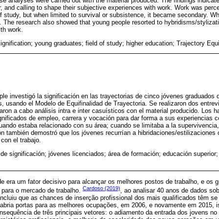
se analyses were carried out with the material produced. The findings indicate
, and calling to shape their subjective experiences with work. Work was perce
 of study, but when limited to survival or subsistence, it became secondary. Whe
 The research also showed that young people resorted to hybridisms/stylizati
ith work.
gnification; young graduates; field of study; higher education; Trajectory Equi
le investigó la significación en las trayectorias de cinco jóvenes graduados 
 usando el Modelo de Equifinalidad de Trayectoria. Se realizaron dos entrev
aron a cabo análisis intra e inter casuísticos con el material producido. Los h
gnificados de empleo, carrera y vocación para dar forma a sus experiencias co
ando estaba relacionado con su área; cuando se limitaba a la supervivencia, 
ón también demostró que los jóvenes recurrían a hibridaciones/estilizaciones
 con el trabajo.
de significación; jóvenes licenciados; área de formación; educación superior;
e era um fator decisivo para alcançar os melhores postos de trabalho, e os 
Cardoso (2019)
e para o mercado de trabalho.
, ao analisar 40 anos de dados sob
oncluiu que as chances de inserção profissional dos mais qualificados têm s
 abria portas para as melhores ocupações, em 2006, e novamente em 2015, iss
nsequência de três principais vetores: o adiamento da entrada dos jovens no