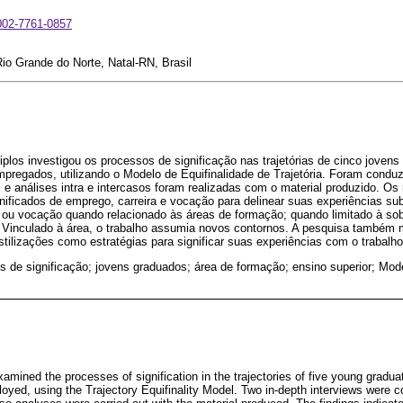
0002-7761-0857
io Grande do Norte, Natal-RN, Brasil
plos investigou os processos de significação nas trajetórias de cinco joven
pregados, utilizando o Modelo de Equifinalidade de Trajetória. Foram condu
 análises intra e intercasos foram realizadas com o material produzido. Os
gnificados de emprego, carreira e vocação para delinear suas experiências sub
a ou vocação quando relacionado às áreas de formação; quando limitado à sob
. Vinculado à área, o trabalho assumia novos contornos. A pesquisa também 
stilizações como estratégias para significar suas experiências com o trabalho
 de significação; jovens graduados; área de formação; ensino superior; Mode
amined the processes of signification in the trajectories of five young gradua
loyed, using the Trajectory Equifinality Model. Two in-depth interviews were 