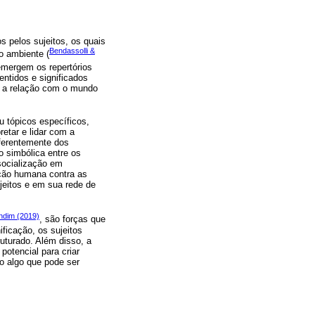
s pelos sujeitos, os quais
Bendassolli &
 ambiente (
 emergem os repertórios
entidos e significados
ue a relação com o mundo
 tópicos específicos,
etar e lidar com a
iferentemente dos
o simbólica entre os
 socialização em
ação humana contra as
jeitos e em sua rede de
ndim (2019)
, são forças que
ficação, os sujeitos
uturado. Além disso, a
otencial para criar
o algo que pode ser