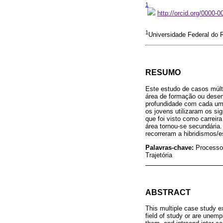
1
http://orcid.org/0000-
1
Universidade Federal do R
RESUMO
Este estudo de casos múlti
área de formação ou desem
profundidade com cada um e
os jovens utilizaram os si
que foi visto como carreir
área tornou-se secundária
recorreram a hibridismos/e
Palavras-chave:
Processos
Trajetória
ABSTRACT
This multiple case study ex
field of study or are unemp