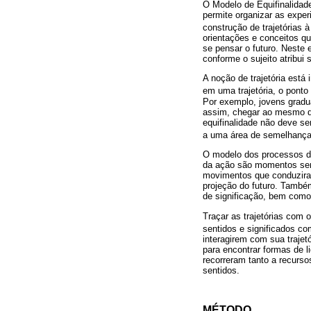
O Modelo de Equifinalidade
permite organizar as expe
construção de trajetórias 
orientações e conceitos q
se pensar o futuro. Neste e
conforme o sujeito atribui
A noção de trajetória está
em uma trajetória, o ponto
Por exemplo, jovens gradu
assim, chegar ao mesmo de
equifinalidade não deve se
a uma área de semelhança d
O modelo dos processos de
da ação são momentos sens
movimentos que conduziram 
projeção do futuro. Também
de significação, bem como
Traçar as trajetórias com
sentidos e significados co
interagirem com sua trajet
para encontrar formas de l
recorreram tanto a recurso
sentidos.
MÉTODO