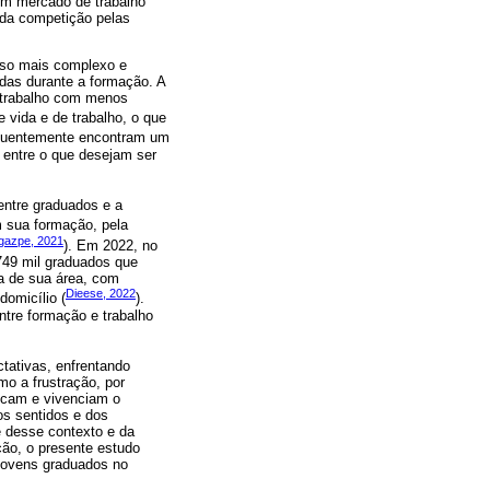
 um mercado de trabalho
 da competição pelas
sso mais complexo e
ídas durante a formação. A
e trabalho com menos
 vida e de trabalho, o que
requentemente encontram um
 entre o que desejam ser
entre graduados e a
m sua formação, pela
egazpe, 2021
). Em 2022, no
749 mil graduados que
a de sua área, com
Dieese, 2022
omicílio (
).
ntre formação e trabalho
tativas, enfrentando
o a frustração, por
icam e vivenciam o
os sentidos e dos
e desse contexto e da
ção, o presente estudo
 jovens graduados no