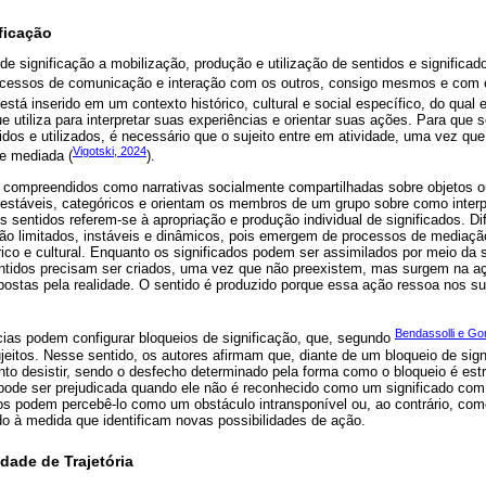
ficação
e significação a mobilização, produção e utilização de sentidos e significado
essos de comunicação e interação com os outros, consigo mesmos e com o
 está inserido em um contexto histórico, cultural e social específico, do qual
ue utiliza para interpretar suas experiências e orientar suas ações. Para que s
dos e utilizados, é necessário que o sujeito entre em atividade, uma vez q
Vigotski, 2024
e mediada (
).
 compreendidos como narrativas socialmente compartilhadas sobre objetos ou
 estáveis, categóricos e orientam os membros de um grupo sobre como interpr
 os sentidos referem-se à apropriação e produção individual de significados. D
são limitados, instáveis e dinâmicos, pois emergem de processos de mediaçã
órico e cultural. Enquanto os significados podem ser assimilados por meio da
entidos precisam ser criados, uma vez que não preexistem, mas surgem na 
mpostas pela realidade. O sentido é produzido porque essa ação ressoa nos su
Bendassolli e Go
cias podem configurar bloqueios de significação, que, segundo
itos. Nesse sentido, os autores afirmam que, diante de um bloqueio de signi
to desistir, sendo o desfecho determinado pela forma como o bloqueio é estr
pode ser prejudicada quando ele não é reconhecido como um significado com p
tos podem percebê-lo como um obstáculo intransponível ou, ao contrário, com
do à medida que identificam novas possibilidades de ação.
dade de Trajetória