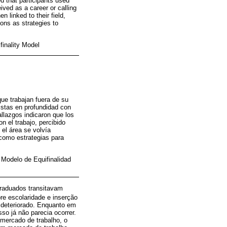
d that participants used
ived as a career or calling
n linked to their field,
ons as strategies to
finality Model
que trabajan fuera de su
istas en profundidad con
allazgos indicaron que los
n el trabajo, percibido
el área se volvía
 como estrategias para
 Modelo de Equifinalidad
graduados transitavam
re escolaridade e inserção
e deteriorado. Enquanto em
o já não parecia ocorrer.
 mercado de trabalho, o