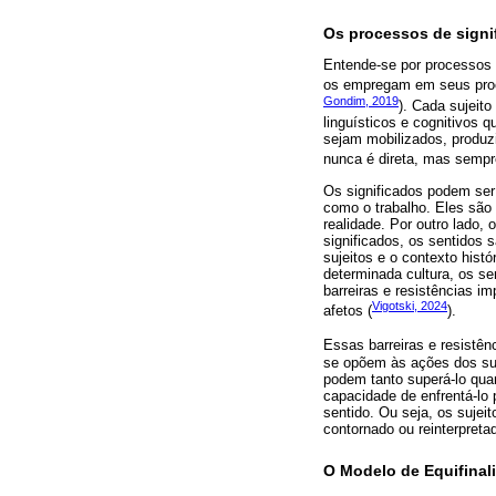
Os processos de signi
Entende-se por processos d
os empregam em seus proc
Gondim, 2019
). Cada sujeito
linguísticos e cognitivos q
sejam mobilizados, produzi
nunca é direta, mas sempr
Os significados podem ser
como o trabalho. Eles são
realidade. Por outro lado,
significados, os sentidos 
sujeitos e o contexto hist
determinada cultura, os s
barreiras e resistências i
Vigotski, 2024
afetos (
).
Essas barreiras e resistên
se opõem às ações dos suje
podem tanto superá-lo quan
capacidade de enfrentá-lo 
sentido. Ou seja, os sujei
contornado ou reinterpreta
O Modelo de Equifinali