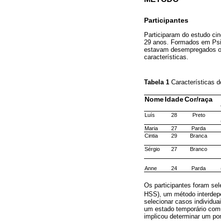
Participantes
Participaram do estudo cin
29 anos. Formados em Psico
estavam desempregados ou
características.
Tabela 1
Características 
Nome
Idade
Cor/raça
Luís
28
Preto
Maria
27
Parda
Cintia
29
Branca
Sérgio
27
Branco
Anne
24
Parda
Os participantes foram se
HSS), um método interdep
selecionar casos individ
um estado temporário comu
implicou determinar um pon