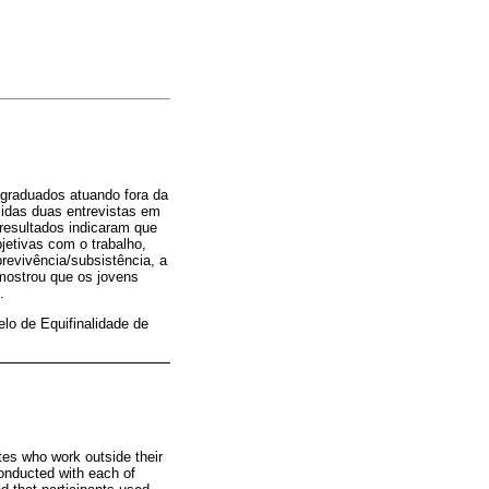
s graduados atuando fora da
zidas duas entrevistas em
 resultados indicaram que
jetivas com o trabalho,
revivência/subsistência, a
mostrou que os jovens
.
lo de Equifinalidade de
tes who work outside their
conducted with each of