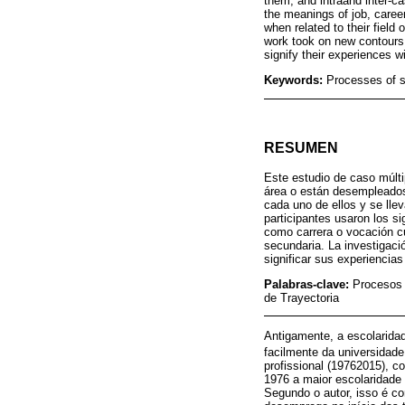
them, and intraand inter-ca
the meanings of job, career
when related to their field
work took on new contours.
signify their experiences w
Keywords:
Processes of si
RESUMEN
Este estudio de caso múltip
área o están desempleados,
cada uno de ellos y se llev
participantes usaron los si
como carrera o vocación cu
secundaria. La investigaci
significar sus experiencias
Palabras-clave:
Procesos 
de Trayectoria
Antigamente, a escolaridad
facilmente da universidad
profissional (19762015), c
1976 a maior escolaridade
Segundo o autor, isso é co