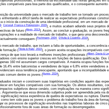
rajetórias profissionais, a melhoria da escolaridade das novas gerações em
ções compatíveis para boa parte dos qualificados, e o consequente aumento
sição da universidade para o mercado de trabalho tem se tornado um proce
enfrentando a difícil tarefa de realizar as expectativas profissionais constru
ca o início da construção de uma identidade profissional, em um mercado d
9
Corseuil, Franca e Poloponsky, 2020
;
), e muitos acabam adiando seus projetos de
Alves, 2013
ctivas de futuro (
). Assim, ao concluir a graduação, os jovens f
pirações e a realidade do mercado de trabalho, o que gera uma desconexão
Pochmann, 2004
D’Avila & Coutinho, 2019
 factualmente conseguem (
;
).
 mercado de trabalho, que incluem a falta de oportunidades, a concorrência 
Tibola & Raitz, 2022
de formação (
), o jovem aceita ocupações incompatíveis co
Albert, Davia & L
crença de que isso levará a melhores inserções profissionais (
lhadores com ensino superior cresceu em funções de baixa qualificação. Dos 
penas 160 mil assumiram cargos compatíveis. A maioria ocupou funções for
e 16,4% entre balconistas e vendedores de lojas e 6,8% entre vendedores a d
evidenciam essa tendência preocupante, apontando que a incompatibilidade e
Nunes, 2024
mais comum dentre os jovens (
).
aduados iniciam e constroem suas trajetórias em condições aquém das expec
belecer em funções compatíveis com sua formação. Os afetos resultantes, com
impactos subjetivos desse cenário, com implicações na maneira como signif
as. Argumenta-se que essa dimensão subjetiva pode ser apreendida pela via d
 significação) nessa experiência de quebra de expectativas ou ruptura. Diant
 como tem sido para os jovens o problema do trabalho fora da área de forma
gar os processos de significação envolvidos nas trajetórias laborais de cinco
rofissionalmente fora de suas áreas de formação ou desempregados.