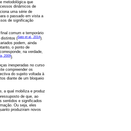
 e metodológica que
rocessos dinâmicos de
ciona uma série de
para o passado em vista a
ssos de significação
o final comum e temporário
Sato et al., 2014
distintos (
).
variados podem, ainda
tanto, o ponto de
 corresponde, na verdade,
da, 2009
).
nças inesperadas no curso
mite compreender os
ctiva do sujeito voltada à
itos diante de um bloqueio
, a qual mobiliza e produz
 pressuposto de que, ao
s sentidos e significados
ormação. Ou seja, eles
 quanto produziram novos