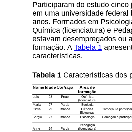
Participaram do estudo cinco
em uma universidade federal b
anos. Formados em Psicologia
Química (licenciatura) e Pedag
estavam desempregados ou at
formação. A
Tabela 1
apresent
características.
Tabela 1
Características dos 
Nome
Idade
Cor/raça
Área de
formação
Luís
28
Preto
Química
(licenciatura)
Maria
27
Parda
Ecologia
Cintia
29
Branca
Ciências
Começou a participa
Biológicas
Sérgio
27
Branco
Psicologia
Começou a participa
Pedagogia
Anne
24
Parda
(licenciatura)