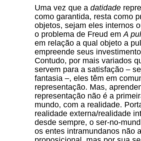
Uma vez que a
datidade
repre
como garantida, resta como p
objetos, sejam eles internos 
o problema de Freud em
A pu
em relação a qual objeto a pul
empreende seus investimentos
Contudo, por mais variados q
servem para a satisfação – s
fantasia –, eles têm em com
representação. Mas, aprende
representação não é a primei
mundo, com a realidade. Porta
realidade externa/realidade i
desde sempre, o ser-no-mundo 
os entes intramundanos não a p
proposicional, mas por sua ser