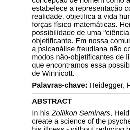
concepção de homem como apa
estabelece a representação 
realidade, objetifica a vida 
forças físico-matemáticas. Hei
possibilidade de uma "ciênc
objetificante. Em nossa comu
a psicanálise freudiana não 
modos não-objetificantes de li
que encontramos essa possibi
de Winnicott.
Palavras-chave:
Heidegger, P
ABSTRACT
In his
Zollikon Seminars
, Hei
create a science of the psych
his illness - without reducing 