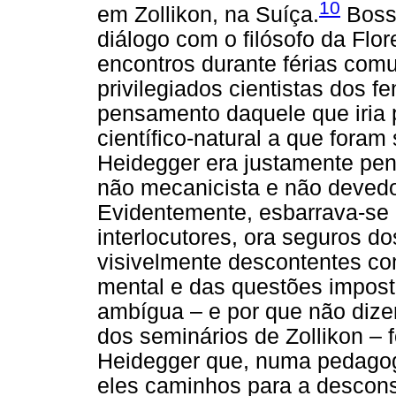
10
em Zollikon, na Suíça.
Boss,
diálogo com o filósofo da Flor
encontros durante férias comu
privilegiados cientistas dos 
pensamento daquele que iria
científico-natural a que fora
Heidegger era justamente pe
não mecanicista e não devedo
Evidentemente, esbarrava-se 
interlocutores, ora seguros d
visivelmente descontentes co
mental e das questões imposta
ambígua – e por que não dizer 
dos seminários de Zollikon – 
Heidegger que, numa pedagog
eles caminhos para a descons