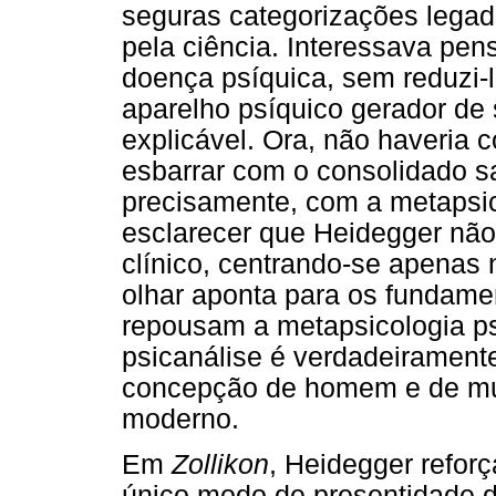
seguras categorizações legad
pela ciência. Interessava pe
doença psíquica, sem reduzi
aparelho psíquico gerador de
explicável. Ora, não haveria
esbarrar com o consolidado sa
precisamente, com a metapsic
esclarecer que Heidegger não
clínico, centrando-se apenas 
olhar aponta para os fundamen
repousam a metapsicologia psic
psicanálise é verdadeiramente
concepção de homem e de mu
moderno.
Em
Zollikon
, Heidegger refo
único modo de presentidade d