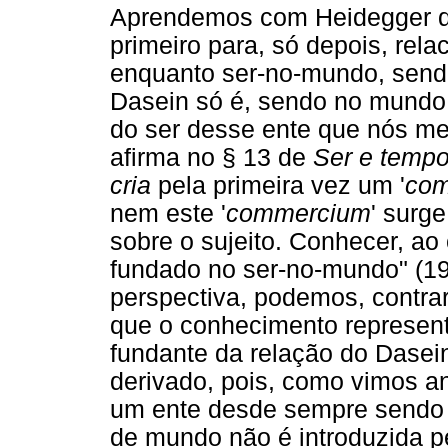
Aprendemos com Heidegger qu
primeiro para, só depois, rel
enquanto ser-no-mundo, send
Dasein só é, sendo no mundo.
do ser desse ente que nós me
afirma no § 13 de
Ser e temp
cria
pela primeira vez um '
co
nem este '
commercium
' surg
sobre o sujeito. Conhecer, ao
fundado no ser-no-mundo" (192
perspectiva, podemos,
contra
que o conhecimento represent
fundante da relação do Dase
derivado, pois, como vimos a
um ente desde sempre sendo 
de mundo não é introduzida pe