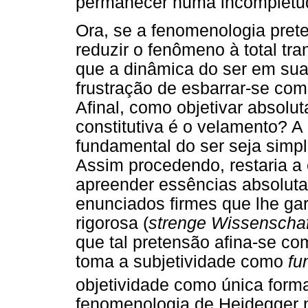
permanecer numa incompletude
Ora, se a fenomenologia pre
reduzir o fenômeno à total tr
que a dinâmica do ser em sua
frustração de esbarrar-se com
Afinal, como objetivar absolut
constitutiva é o velamento? A
fundamental do ser seja simp
Assim procedendo, restaria 
apreender essências absolutas
enunciados firmes que lhe ga
rigorosa (
strenge Wissenschaf
que tal pretensão afina-se co
toma a subjetividade como
fu
objetividade como única form
fenomenologia de Heidegger n