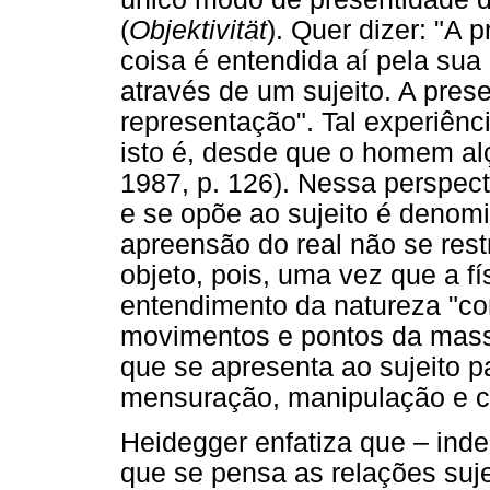
(
Objektivität
). Quer dizer: "A
coisa é entendida aí pela sua
através de um sujeito. A pre
representação". Tal experiência
isto é, desde que o homem al
1987, p. 126). Nessa perspect
e se opõe ao sujeito é denom
apreensão do real não se res
objeto, pois, uma vez que a fís
entendimento da natureza "co
movimentos e pontos da
massa
que se apresenta ao sujeito p
mensuração, manipulação e cá
Heidegger enfatiza que – ind
que se pensa as relações suj