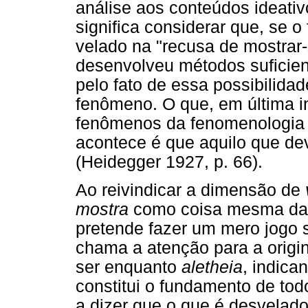
análise aos conteúdos ideativ
significa considerar que, se
velado na "recusa de mostrar
desenvolveu métodos suficien
pelo fato de essa possibilidad
fenômeno. O que, em última ins
fenômenos da fenomenologia 
acontece é que aquilo que de
(Heidegger 1927, p. 66).
Ao reivindicar a dimensão de
mostra
como coisa mesma da 
pretende fazer um mero jogo 
chama a atenção para a origi
ser enquanto
aletheia
, indica
constitui o fundamento de tod
a dizer que o que é desvelado