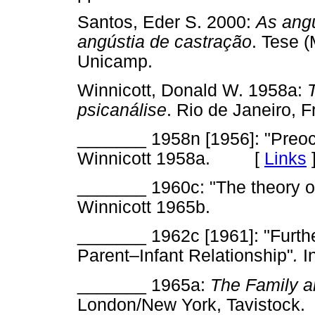
Santos, Eder S. 2000:
As ang
angústia de castração
. Tese 
Unicamp.
Winnicott, Donald W. 1958a:
psicanálise
. Rio de Janeiro
_______ 1958n [1956]: "Preoc
Winnicott 1958a. [
Links
_______ 1960c: "The theory of 
Winnicott 1965b.
_______ 1962c [1961]: "Furth
Parent–Infant Relationship"
.
I
_______ 1965a:
The Family a
London/New York, Tavisto