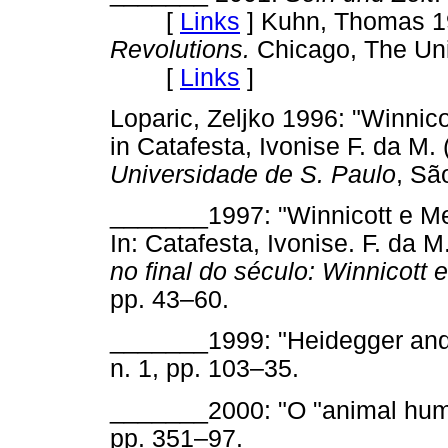
[
Links
]
Kuhn, Thomas 1
Revolutions.
Chicago, The Uni
[
Links
]
Loparic, Zeljko 1996: "Winnic
in Catafesta, Ivonise F. da M.
Universidade de S. Paulo
, Sã
_______1997: "Winnicott e Mel
In: Catafesta, Ivonise. F. da M
no final do século: Winnicott e
pp. 43–60.
_______1999: "Heidegger and
n. 1, pp. 103–35.
_______2000: "O "animal hu
pp. 351–97.