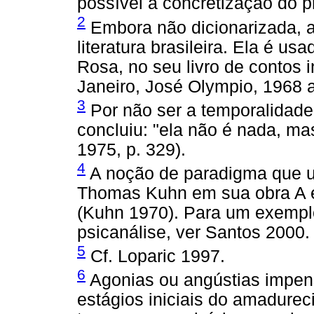
possível a concretização do p
2
Embora não dicionarizada, a
literatura brasileira. Ela é u
Rosa, no seu livro de contos 
Janeiro, José Olympio, 1968 
3
Por não ser a temporalidade
concluiu: "ela não é nada, m
1975, p. 329).
4
A noção de paradigma que u
Thomas Kuhn em sua obra A es
(Kuhn 1970). Para um exemplo
psicanálise, ver Santos 2000.
5
Cf. Loparic 1997.
6
Agonias ou angústias impen
estágios iniciais do amadure