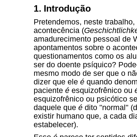
1. Introdução
Pretendemos, neste trabalho, 
acontecência (
Geschichtlichke
amadurecimento pessoal de Wi
apontamentos sobre o acont
questionamentos como os aludi
ser do doente psíquico? Pod
mesmo modo de ser que o n
dizer que ele
é
quando denomi
paciente
é
esquizofrênico ou
esquizofrênico ou psicótico s
daquele que
é
dito "normal" (
existir humano que, a cada dia
estabelecer).