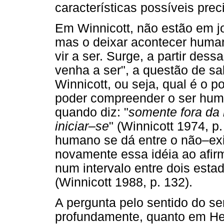
características possíveis prec
Em Winnicott, não estão em jo
mas o deixar acontecer humano
vir a ser. Surge, a partir des
venha a ser", a questão de sa
Winnicott, ou seja, qual é o p
poder compreender o ser huma
quando diz: "
somente fora da
iniciar–se
" (Winnicott 1974, p
humano se dá entre o não–exist
novamente essa idéia ao afir
num intervalo entre dois esta
(Winnicott 1988, p. 132).
A pergunta pelo sentido do ser
profundamente, quanto em Heid