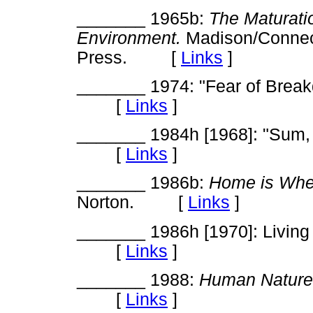
_______ 1965b:
The Maturatio
Environment.
Madison/Connecti
Press. [
Links
]
_______ 1974: "Fear of Break
[
Links
]
_______ 1984h [1968]: "Sum, I
[
Links
]
_______ 1986b:
Home is Whe
Norton. [
Links
]
_______ 1986h [1970]: Living 
[
Links
]
_______ 1988:
Human Nature
[
Links
]