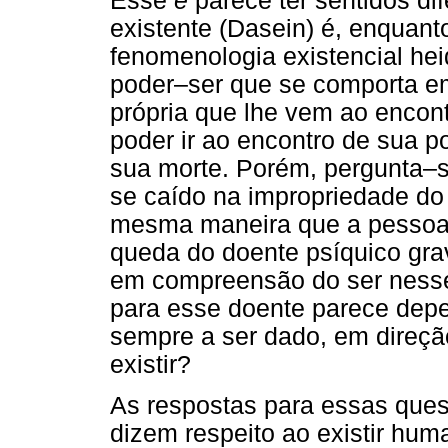
Esse
é
parece ter sentidos di
existente (Dasein) é, enquan
fenomenologia existencial h
poder–ser que se comporta em
própria que lhe vem ao encon
poder ir ao encontro de sua p
sua morte. Porém, pergunta–s
se caído na impropriedade do
mesma maneira que a pessoa 
queda do doente psíquico gr
em compreensão do ser nesses
para esse doente parece dep
sempre a ser dado, em direção
existir?
As respostas para essas quest
dizem respeito ao existir hu