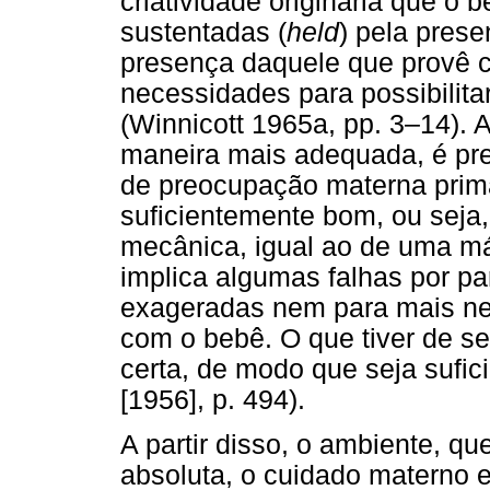
criatividade originária que o 
sustentadas (
held
) pela pres
presença daquele que provê c
necessidades para possibilita
(Winnicott 1965a, pp. 3–14). 
maneira mais adequada, é pr
de preocupação materna primá
suficientemente bom, ou seja,
mecânica, igual ao de uma má
implica algumas falhas por p
exageradas nem para mais ne
com o bebê. O que tiver de se
certa, de modo que seja sufi
[1956], p. 494).
A partir disso, o ambiente, q
absoluta, o cuidado materno 