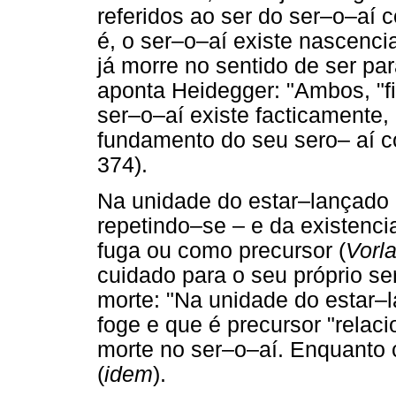
referidos ao ser do ser–o–aí 
é, o ser–o–aí existe nascencia
já morre no sentido de ser pa
aponta Heidegger: "Ambos, "fi
ser–o–aí existe facticamente
fundamento do seu sero– aí c
374).
Na unidade do estar–lançado 
repetindo–se – e da existenci
fuga ou como precursor (
Vorl
cuidado para o seu próprio se
morte: "Na unidade do estar–
foge e que é precursor "relac
morte no ser–o–aí. Enquanto c
(
idem
).