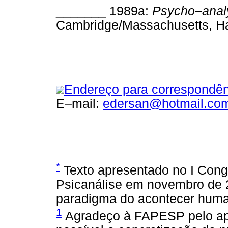
_______ 1989a:
Psycho–analy
Cambridge/Massachusetts, Har
Endereço para correspondên
E–mail:
edersan@hotmail.co
*
Texto apresentado no I Congr
Psicanálise em novembro de 20
paradigma do acontecer huma
1
Agradeço à FAPESP pelo apoi