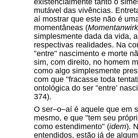
existencialmente tanto o sim
mutável das vivências. Entreta
aí mostrar que este não é um
momentâneas (
Momentanwirkl
simplesmente dada da vida, a
respectivas realidades. Na co
"entre" nascimento e morte n
sim, com direito, no homem 
como algo simplesmente pres
com que "fracasse toda tentat
ontológica do ser "entre’ nas
374).
O ser–o–aí é aquele que em s
mesmo, e que "tem seu próprio
como estendimento" (
idem
). 
entendidos, estão já de algu