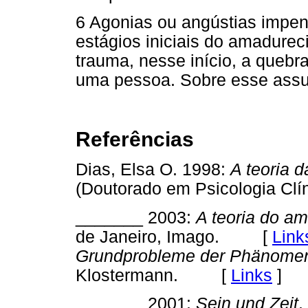
6 Agonias ou angústias impen
estágios iniciais do amadure
trauma, nesse início, a quebr
uma pessoa. Sobre esse assun
Referências
Dias, Elsa O. 1998:
A teoria 
(Doutorado em Psicologia Clí
_______ 2003:
A teoria do a
de Janeiro, Imago. [
Link
Grundprobleme der Phänomen
Klostermann. [
Links
]
_______ 2001:
Sein und Zeit
.