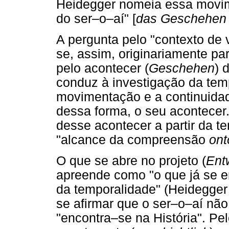
Heidegger nomeia essa movim
do ser–o–aí" [
das Geschehen 
A pergunta pelo "contexto de v
se, assim, originariamente pa
pelo acontecer (
Geschehen
) 
conduz à investigação da temp
movimentação e a continuida
dessa forma, o seu acontecer.
desse acontecer a partir da t
"alcance da compreensão
ont
O que se abre no projeto (
Ent
apreende como "o que já se e
da temporalidade" (Heidegger
se afirmar que o ser–o–aí não 
"encontra–se na História". Pel