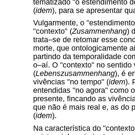
tematizado "o estendimento d
(
idem
), para se apresentar qua
Vulgarmente, o "estendimento
"contexto" (
Zusammenhang
) 
trata–se de retomar esse conc
morte, que ontologicamente a
partindo da temporalidade com
o–aí. O "contexto" no sentido
(
Lebenszusammenhang
), é 
vivências "no tempo" (
idem
).
entendidas "no agora" como o
presente, fincando as vivênc
que não é mais real e, as do 
(
idem
).
Na característica do "contexto