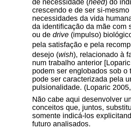
de necessidade (
need
) do in
crescendo e de ser si-mesmo 
necessidades da vida humana 
da identificação da mãe com se
ou de
drive
(impulso) biológi
pela satisfação e pela recom
desejo (
wish
), relacionado à f
num trabalho anterior [Loparic
podem ser englobados sob o t
pode ser caracterizada pela u
pulsionalidade. (Loparic 2005,
Não cabe aqui desenvolver u
conceitos que, juntos, substi
somente indicá-los explicita
futuro analisados.