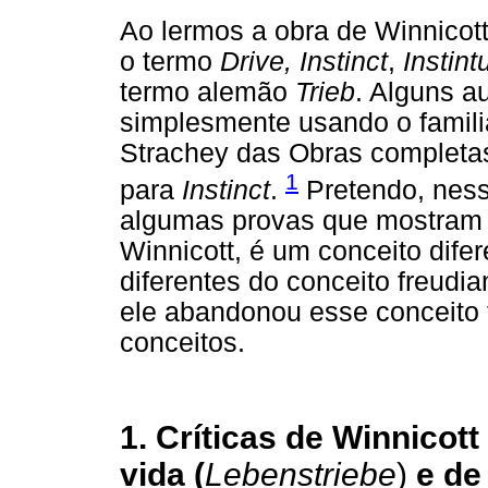
Ao lermos a obra de Winnicott
o termo
Drive, Instinct
,
Instint
termo alemão
Trieb
. Alguns a
simplesmente usando o famili
Strachey das Obras completa
1
para
Instinct
.
Pretendo, ness
algumas provas que mostram q
Winnicott, é um conceito dife
diferentes do conceito freudia
ele abandonou esse conceito f
conceitos.
1. Críticas de Winnicot
vida (
Lebenstriebe
)
e de