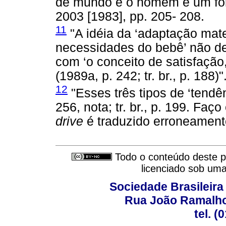
de mundo e o homem é um fo
2003 [1983], pp. 205- 208.
11
"A idéia da ‘adaptação mat
necessidades do bebê’ não dev
com ‘o conceito de satisfação,
(1989a, p. 242; tr. br., p. 188)
12
"Esses três tipos de ‘tend
256, nota; tr. br., p. 199. Faç
drive
é traduzido erroneamente
Todo o conteúdo deste pe
licenciado sob um
Sociedade Brasileira
Rua João Ramalho,
tel. (