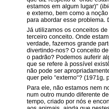
estamos em algum lugar)" (
ib
e externo, bem
como a noção 
para abordar esse problema. D
Já utilizamos os conceitos de
terceiro conceito. Onde esta
verdade, fazemos grande part
divertindo-nos? O conceito d
o padrão? Podemos auferir a
que se refere à possível exist
não pode ser apropriadamente 
quer pelo "externo"? (1971g, pp
Para ele, não estamos nem n
num outro mundo diferente d
tempo, criado por nós e encont
aos animais, ainda que nestes