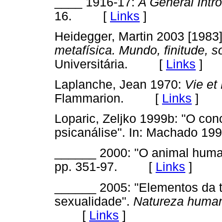
____ 1916-17:
A General Intr
16. [
Links
]
Heidegger, Martin 2003 [1983
metafísica. Mundo,
finitude, s
Universitária. [
Links
]
Laplanche, Jean 1970:
Vie et
Flammarion. [
Links
]
Loparic, Zeljko 1999b: "O con
psicanálise". In: Machado
______ 2000: "O animal hum
pp. 351-97. [
Links
]
______ 2005: "Elementos da te
sexualidade".
Natureza huma
[
Links
]