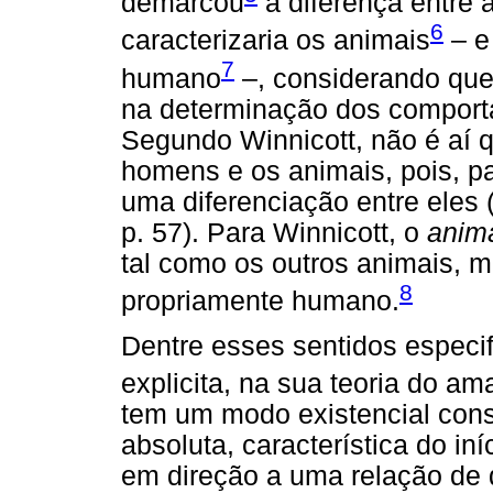
demarcou
a diferença entre
6
caracterizaria os animais
– e
7
humano
–, considerando que
na determinação dos comporta
Segundo Winnicott, não é aí q
homens e os animais, pois,
pa
uma diferenciação entre eles (c
p. 57). Para Winnicott, o
anim
tal como os outros animais, m
8
propriamente humano.
Dentre esses sentidos especi
explicita, na sua teoria do a
tem um modo existencial cons
absoluta, característica do in
em direção a uma relação de d