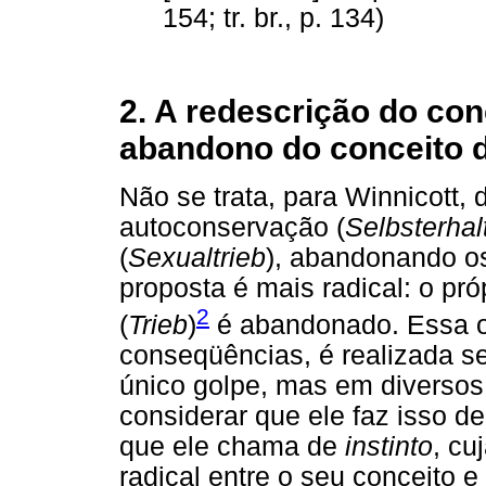
154; tr. br., p. 134)
2. A redescrição do conc
abandono do conceito d
Não se trata, para Winnicott,
autoconservação (
Selbsterhal
(
Sexualtrieb
), abandonando os
proposta é mais radical: o pró
2
(
Trieb
)
é abandonado. Essa o
conseqüências, é realizada s
único golpe, mas em diverso
considerar que ele faz isso de
que ele chama de
instinto
, cu
radical entre o seu conceito