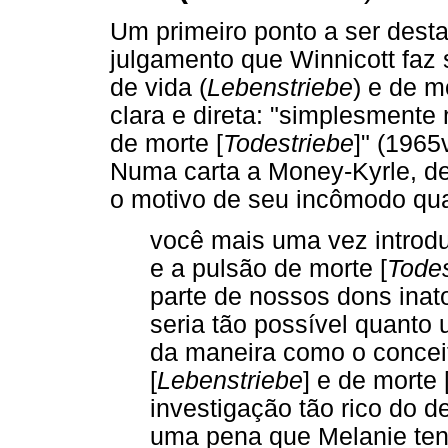
Um primeiro ponto a ser destac
julgamento que Winnicott faz 
de vida (
Lebenstriebe
) e de m
clara e direta: "simplesmente
de morte [
Todestriebe
]" (1965v
Numa carta a Money-Kyrle, de 
o motivo de seu incômodo qua
você mais uma vez introdu
e a pulsão de morte [
Todes
parte de nossos dons ina
seria tão possível quanto
da maneira como o conceit
[
Lebenstriebe
] e de morte 
investigação tão rico do d
uma pena que Melanie tenh