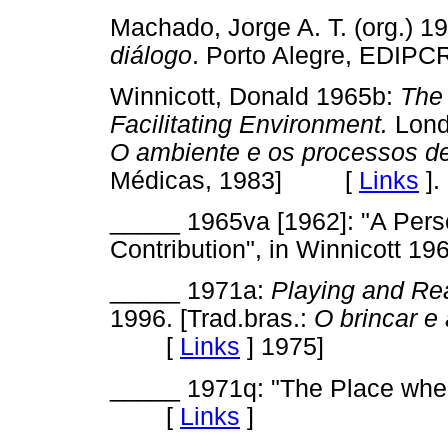
Machado, Jorge A. T. (org.) 1
diálogo
. Porto Alegre, ED
Winnicott, Donald 1965b:
The 
Facilitating
Environment.
Lond
O ambiente e os
processos d
Médicas, 1983] [
Links
]
.
_____ 1965va [1962]: "A Perso
Contribution", in Winnicot
_____ 1971a:
Playing and Rea
1996. [Trad.bras.:
O brincar e 
[
Links
]
1975]
_____ 1971q: "The Place wher
[
Links
]