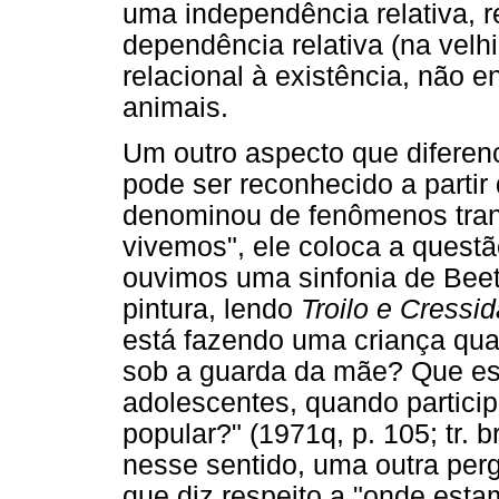
uma independência relativa, 
dependência relativa (na velh
relacional à existência, não 
animais.
Um outro aspecto que diferen
pode ser reconhecido a parti
denominou de fenômenos trans
vivemos", ele coloca a quest
ouvimos uma sinfonia de Beeth
pintura, lendo
Troilo e Cressi
está fazendo uma criança qua
sob a guarda da mãe? Que es
adolescentes, quando partici
popular?" (1971q, p. 105; tr. b
nesse sentido, uma outra perg
que diz respeito a "onde est