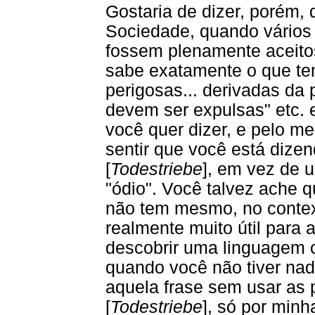
Gostaria de dizer, porém,
Sociedade, quando vários
fossem plenamente aceito
sabe exatamente o que te
perigosas... derivadas da 
devem ser expulsas" etc. 
você quer dizer, e pelo 
sentir que você está dize
[
Todestriebe
], em vez de u
"ódio". Você talvez ache q
não tem mesmo, no contex
realmente muito útil par
descobrir uma linguagem 
quando você não tiver nada
aquela frase sem usar as 
[
Todestriebe
], só por minh