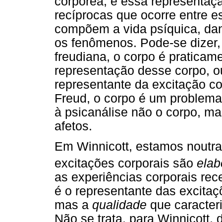
corpórea; é essa representaç
recíprocas que ocorre entre e
compõem a vida psíquica, dan
os fenômenos. Pode-se dizer, 
freudiana, o corpo é praticam
representação desse corpo, o
representante da excitação c
Freud, o corpo é um problema
à psicanálise não o corpo, m
afetos.
Em Winnicott, estamos noutra 
excitações corporais são
elab
as experiências corporais re
é o representante das excita
mas a
qualidade
que caracter
Não se trata, para Winnicott, 