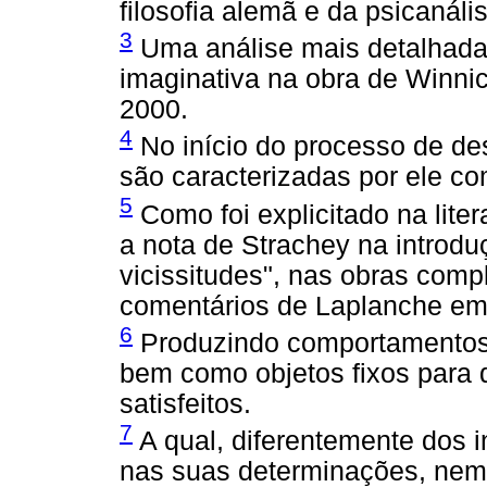
filosofia alemã e da psicanáli
3
Uma análise mais detalhada
imaginativa na obra de Winni
2000.
4
No início do processo de de
são caracterizadas por ele c
5
Como foi explicitado na lite
a nota de Strachey na introd
vicissitudes", nas obras comp
comentários de Laplanche e
6
Produzindo comportamentos 
bem como objetos fixos para 
satisfeitos.
7
A qual, diferentemente dos i
nas suas determinações, nem