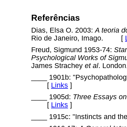
Referências
Dias, Elsa O. 2003:
A teoria 
Rio de Janeiro, Imago. [
Freud, Sigmund 1953-74:
Sta
Psychological Works of
Sigm
James Strachey
et al
. Londo
____ 1901b: "Psychopathology
[
Links
]
____ 1905d:
Three Essays on 
[
Links
]
____ 1915c: "Instincts and t