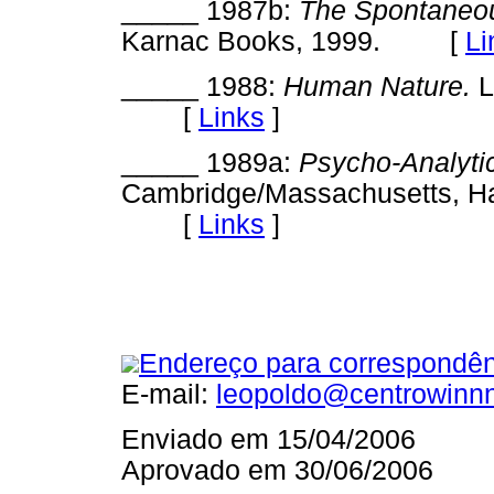
_____ 1987b:
The Spontaneou
Karnac Books, 1999. [
Li
_____ 1988:
Human Nature.
L
[
Links
]
_____ 1989a:
Psycho-Analytic
Cambridge/Massachusetts, Har
[
Links
]
Endereço para correspondên
E-mail:
leopoldo@centrowinnn
Enviado em 15/04/2006
Aprovado em 30/06/2006