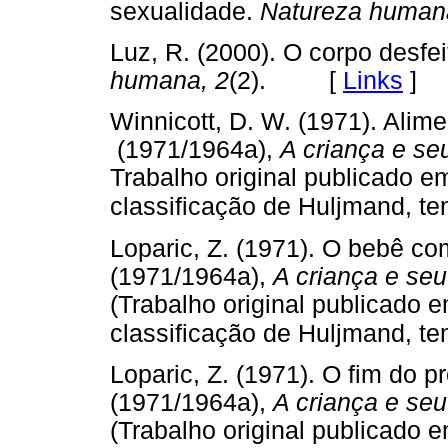
sexualidade.
Natureza human
Luz, R. (2000). O corpo desfe
humana, 2
(2). [
Links
]
Winnicott, D. W. (1971). Alim
(1971/1964a),
A criança e s
Trabalho original publicado e
classificação de Huljmand, t
Loparic, Z. (1971). O bebê co
(1971/1964a),
A criança e se
(Trabalho original publicado 
classificação de Huljmand, t
Loparic, Z. (1971). O fim do p
(1971/1964a),
A criança e se
(Trabalho original publicado 