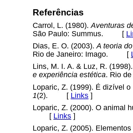
Referências
Carrol, L. (1980).
Aventuras de
São Paulo: Summus. [
L
Dias, E. O. (2003).
A teoria d
Rio de Janeiro: Imago. [
Lins, M. I. A. & Luz, R. (1998)
e
experiência estética
. Rio d
Loparic, Z. (1999). É dizível 
1
(2). [
Links
]
Loparic, Z. (2000). O animal 
[
Links
]
Loparic, Z. (2005). Elementos 