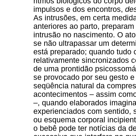
ritmos biológicos do corpo de
impulsos e dos encontros,
de
As intrusões, em certa medid
anteriores ao parto, prepara
intrusão no nascimento. O ato
se não ultrapassar um determi
está preparado; quando tudo 
relativamente sincronizados 
de uma prontidão psicossomát
se provocado por seu gesto e
seqüência natural da compre
acontecimentos – assim como 
–, quando elaborados imagina
experienciados com sentido, 
ou esquema corporal incipient
o bebê pode ter notícias da d