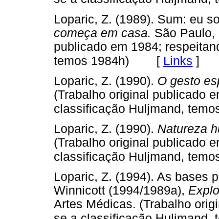
Loparic, Z. (1989). Sum: eu s
começa em casa.
São Paulo, M
publicado em 1984; respeitan
[
Links
]
temos 1984h)
Loparic, Z. (1990).
O gesto e
(Trabalho original publicado 
classificação Huljmand, temo
Loparic, Z. (1990).
Natureza 
(Trabalho original publicado 
classificação Huljmand, temo
Loparic, Z. (1994). As bases 
Winnicott (1994/1989a),
Explo
Artes Médicas. (Trabalho orig
se a classificação Huljmand,