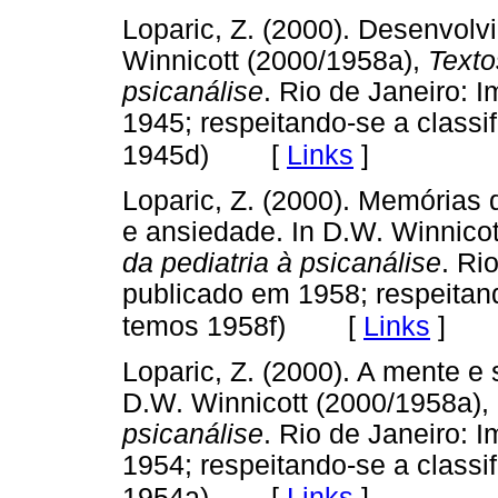
Loparic, Z. (2000). Desenvolv
Winnicott (2000/1958a),
Textos
psicanálise
. Rio de Janeiro: 
1945; respeitando-se a class
[
Links
]
1945d)
Loparic, Z. (2000). Memórias
e ansiedade. In D.W. Winnicot
da pediatria à psicanálise
. Ri
publicado em 1958; respeitan
[
Links
]
temos 1958f)
Loparic, Z. (2000). A mente e
D.W. Winnicott (2000/1958a),
psicanálise
. Rio de Janeiro: 
1954; respeitando-se a class
[
Links
]
1954a)