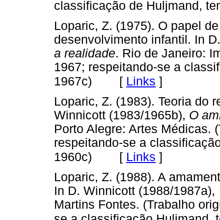
classificação de Huljmand, t
Loparic, Z. (1975). O papel d
desenvolvimento infantil. In 
a realidade
. Rio de Janeiro: 
1967; respeitando-se a class
[
Links
]
1967c)
Loparic, Z. (1983). Teoria do r
Winnicott (1983/1965b),
O amb
Porto Alegre: Artes Médicas. 
respeitando-se a classificaç
[
Links
]
1960c)
Loparic, Z. (1988). A amame
In D. Winnicott (1988/1987a)
Martins Fontes. (Trabalho ori
se a classificação Huljmand,