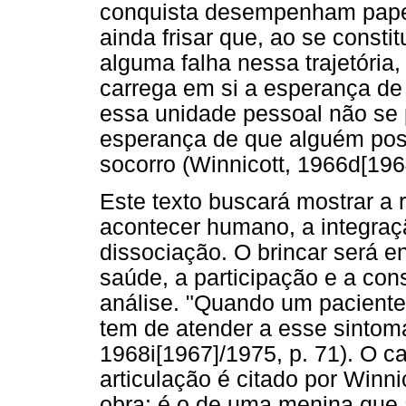
conquista desempenham papel
ainda frisar que, ao se consti
alguma falha nessa trajetória
carrega em si a esperança de 
essa unidade pessoal não se 
esperança de que alguém poss
socorro (Winnicott, 1966d[196
Este texto buscará mostrar a r
acontecer humano, a integraç
dissociação. O brincar será 
saúde, a participação e a con
análise. "Quando um paciente 
tem de atender a esse sintoma 
1968i[1967]/1975, p. 71). O c
articulação é citado por Winn
obra: é o de uma menina que