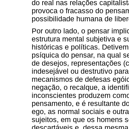
do real nas relações capitali
provoca o fracasso do pensa
possibilidade humana de libe
Por outro lado, o pensar impl
estrutura mental subjetiva e 
históricas e políticas. Detive
psíquica do pensar, na qual s
de desejos, representações (
indesejável ou destrutivo par
mecanismos de defesas egói
negação, o recalque, a ident
inconscientes produzem como e
pensamento, e é resultante do
ego, as normal sociais e outr
sujeitos, em que os homens s
descartáveis e, dessa mesma