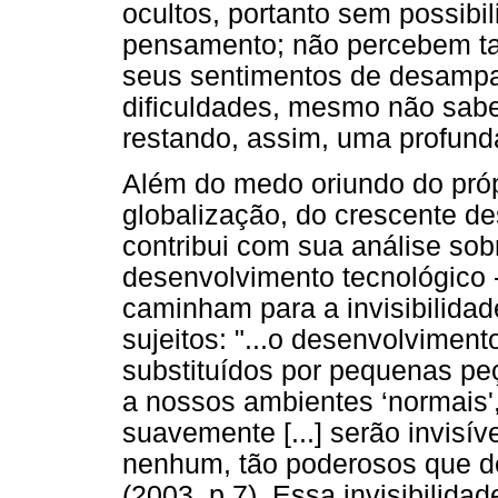
ocultos, portanto sem possibi
pensamento; não percebem t
seus sentimentos de desampa
dificuldades, mesmo não sabe
restando, assim, uma profund
Além do medo oriundo do próp
globalização, do crescente d
contribui com sua análise so
desenvolvimento tecnológico - 
caminham para a invisibilida
sujeitos: "...o desenvolvimento
substituídos por pequenas pe
a nossos ambientes ‘normais'
suavemente [...] serão invisív
nenhum, tão poderosos que d
(2003, p.7). Essa invisibilid