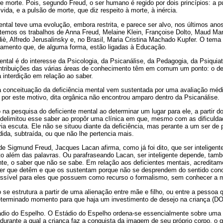
de morte. Pois, segundo Freud, o ser humano é regido por dois princípios: a p
ida, e a pulsão de morte, que diz respeito à morte, à inércia.
ental teve uma evolução, embora restrita, e parece ser alvo, nos últimos an
 temos os trabalhos de Anna Freud, Melaine Klein, Françoise Dolto, Maud M
diè, Alfredo Jerusalinsky e, no Brasil, Maria Cristina Machado Kupfer. O tem
atamento que, de alguma forma, estão ligadas à Educação.
ental é do interesse da Psicologia, da Psicanálise, da Pedagogia, da Psiquiat
ontribuições das várias áreas de conhecimento têm em comum um ponto: o de 
a interdição em relação ao saber.
 conceituação da deficiência mental vem sustentada por uma avaliação médi
por este motivo, dita orgânica não encontrou amparo dentro da Psicanálise.
 na pesquisa do deficiente mental ao determinar um lugar para ele, a partir d
d delimitou esse saber ao propôr uma clínica em que, mesmo com as dificulda
via escuta. Ele não se situou diante da deficiência, mas perante a um ser de
ida, subtraída, ou que não lhe pertencia mais.
de Sigmund Freud, Jacques Lacan afirma, como já foi dito, que ser inteligente
ito além das palavras. Ou parafraseando Lacan, ser inteligente depende, ta
nte, o saber que não se sabe. Em relação aos deficientes mentais, acreditam
ber que detêm e que os sustentam porque não se desprendem do sentido conc
ssível para eles que possuem como recurso o formalismo, sem conhecer a m
se estrutura a partir de uma alienação entre mãe e filho, ou entre a pessoa 
terminado momento para que haja um investimento de desejo na criança (DO
tádio do Espelho. O Estádio do Espelho ordena-se essencialmente sobre uma 
 durante a qual a criança faz a conquista da imagem de seu próprio corpo, o 