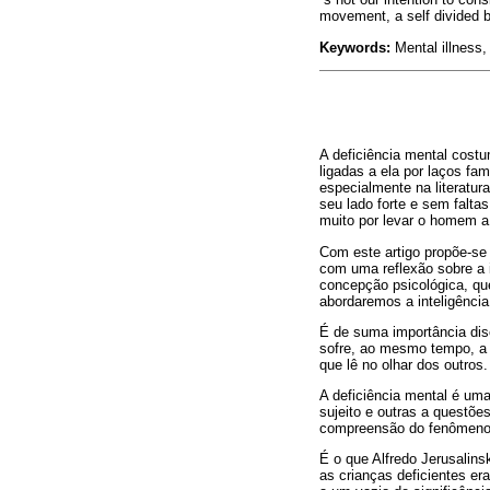
movement, a self divided 
Keywords:
Mental illness
A deficiência mental cost
ligadas a ela por laços fa
especialmente na literatur
seu lado forte e sem falta
muito por levar o homem a
Com este artigo propõe-se 
com uma reflexão sobre a i
concepção psicológica, qu
abordaremos a inteligênci
É de suma importância disc
sofre, ao mesmo tempo, a 
que lê no olhar dos outros.
A deficiência mental é uma
sujeito e outras a questõe
compreensão do fenômeno, 
É o que Alfredo Jerusalins
as crianças deficientes e