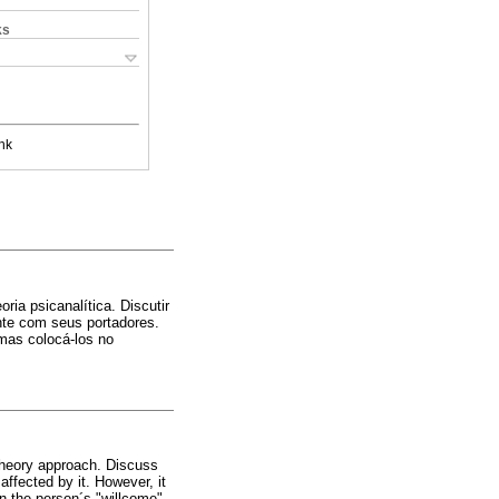
ks
nk
ia psicanalítica. Discutir
nte com seus portadores.
 mas colocá-los no
 theory approach. Discuss
affected by it. However, it
 in the person´s "willcome"