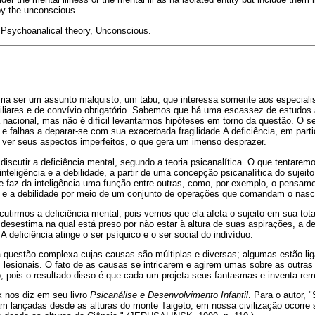
by the unconscious.
, Psychoanalical theory, Unconscious.
uma ser um assunto malquisto, um tabu, que interessa somente aos especial
miliares e de convívio obrigatório. Sabemos que há uma escassez de estudos 
a nacional, mas não é difícil levantarmos hipóteses em torno da questão. O s
s e falhas a deparar-se com sua exacerbada fragilidade.A deficiência, em part
 ver seus aspectos imperfeitos, o que gera um imenso desprazer.
discutir a deficiência mental, segundo a teoria psicanalítica. O que tentarem
nteligência e a debilidade, a partir de uma concepção psicanalítica do sujeit
e faz da inteligência uma função entre outras, como, por exemplo, o pensam
a e a debilidade por meio de um conjunto de operações que comandam o nasci
utirmos a deficiência mental, pois vemos que ela afeta o sujeito em sua tota
desestima na qual está preso por não estar à altura de suas aspirações, a d
 A deficiência atinge o ser psíquico e o ser social do indivíduo.
 questão complexa cujas causas são múltiplas e diversas; algumas estão liga
s lesionais. O fato de as causas se intricarem e agirem umas sobre as outras
pois o resultado disso é que cada um projeta seus fantasmas e inventa rem
k nos diz em seu livro
Psicanálise e Desenvolvimento Infantil
. Para o autor, 
ram lançadas desde as alturas do monte Taigeto, em nossa civilização ocorre