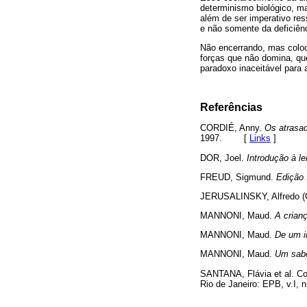
determinismo biológico, m
além de ser imperativo res
e não somente da deficiênci
Não encerrando, mas colo
forças que não domina, qu
paradoxo inaceitável para 
Referências
CORDIÉ, Anny.
Os atrasa
1997.
[
Links
]
DOR, Joel.
Introdução à le
FREUD, Sigmund.
Edição 
JERUSALINSKY, Alfredo (
MANNONI, Maud.
A crian
MANNONI, Maud.
De um i
MANNONI, Maud.
Um sabe
SANTANA, Flávia et al. Co
Rio de Janeiro: EPB, v.I, n