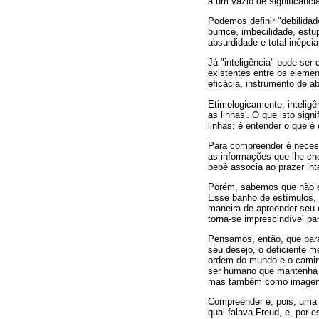
a um vazio de significânc
Podemos definir "debilidad
burrice, imbecilidade, estu
absurdidade e total inépci
Já "inteligência" pode ser
existentes entre os elemen
eficácia, instrumento de 
Etimologicamente, intelig
as linhas'. O que isto sign
linhas; é entender o que é
Para compreender é necessá
as informações que lhe ch
bebê associa ao prazer in
Porém, sabemos que não é 
Esse banho de estímulos, 
maneira de apreender seu c
torna-se imprescindível pa
Pensamos, então, que para 
seu desejo, o deficiente m
ordem do mundo e o caminho
ser humano que mantenha u
mas também como imagens 
Compreender é, pois, uma o
qual falava Freud, e, por e