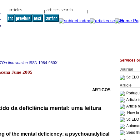
Services 
7
On-line version
ISSN
1984-980X
Journal
acena June 2005
SciELO 
Article
ARTIGOS
Portugu
Article 
Article 
ido da deficiência mental: uma leitura
How to c
SciELO 
Automati
Send thi
ng of the mental deficiency: a psychoanalytical