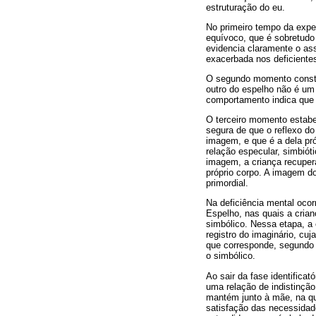
estruturação do eu.
No primeiro tempo da expe
equívoco, que é sobretudo 
evidencia claramente o ass
exacerbada nos deficiente
O segundo momento constitu
outro do espelho não é um
comportamento indica que e
O terceiro momento estabe
segura de que o reflexo d
imagem, e que é a dela pró
relação especular, simbió
imagem, a criança recuper
próprio corpo. A imagem do 
primordial.
Na deficiência mental ocor
Espelho, nas quais a crian
simbólico. Nessa etapa, a 
registro do imaginário, cuj
que corresponde, segundo L
o simbólico.
Ao sair da fase identifica
uma relação de indistinção
mantém junto à mãe, na qua
satisfação das necessidade