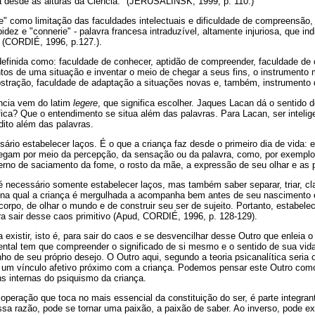
ia desde as alturas da Ciência." (JERUSALINSK, 1999, p. 110.)
e" como limitação das faculdades intelectuais e dificuldade de compreensão,
pidez e "connerie" - palavra francesa intraduzível, altamente injuriosa, que in
a (CORDIÉ, 1996, p.127.).
 definida como: faculdade de conhecer, aptidão de compreender, faculdade d
tos de uma situação e inventar o meio de chegar a seus fins, o instrumento 
abstração, faculdade de adaptação a situações novas e, também, instrumento
ência vem do latim
legere
, que significa escolher. Jaques Lacan dá o sentido 
ifica? Que o entendimento se situa além das palavras. Para Lacan, ser intelige
 dito além das palavras.
rio estabelecer laços. É o que a criança faz desde o primeiro dia de vida: e
egam por meio da percepção, da sensação ou da palavra, como, por exempl
terno de saciamento da fome, o rosto da mãe, a expressão de seu olhar e as 
necessário somente estabelecer laços, mas também saber separar, triar, clas
na qual a criança é mergulhada a acompanha bem antes de seu nascimento e
orpo, de olhar o mundo e de construir seu ser de sujeito. Portanto, estabelec
ra sair desse caos primitivo (Apud, CORDIÉ, 1996, p. 128-129).
existir, isto é, para sair do caos e se desvencilhar desse Outro que enleia o
ental tem que compreender o significado de si mesmo e o sentido de sua vida
 de seu próprio desejo. O Outro aqui, segundo a teoria psicanalítica seria 
m vínculo afetivo próximo com a criança. Podemos pensar este Outro como 
internas do psiquismo da criança.
peração que toca no mais essencial da constituição do ser, é parte integran
ssa razão, pode se tornar uma paixão, a paixão de saber. Ao inverso, pode exi