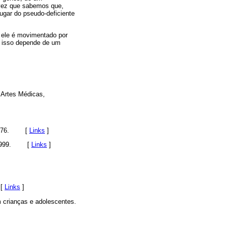
 vez que sabemos que,
lugar do pseudo-deficiente
 ele é movimentado por
o isso depende de um
: Artes Médicas,
976.
[
Links
]
999.
[
Links
]
[
Links
]
m crianças e adolescentes.