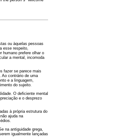
istas ou àquelas pessoas
a esse respeito,
er humano prefere olhar o
icular a mental, incomoda
os fazer se parece mais
o. Ao contrário de uma
ento e a linguagem,
mento do sujeito.
lidade. O deficiente mental
epreciação e o desprezo
das à própria estrutura do
 não ajuda na
édios.
"Se na antiguidade grega,
 serem igualmente lançadas