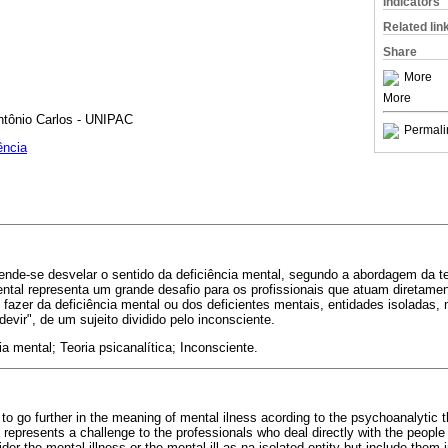
Indicators
Related lin
Share
More
More
ntônio Carlos - UNIPAC
Permali
ência
ende-se desvelar o sentido da deficiência mental, segundo a abordagem da teor
ental representa um grande desafio para os profissionais que atuam diretame
azer da deficiência mental ou dos deficientes mentais, entidades isoladas,
evir", de um sujeito dividido pelo inconsciente.
ia mental; Teoria psicanalítica; Inconsciente.
s to go further in the meaning of mental ilness acording to the psychoanalytic
 represents a challenge to the professionals who deal directly with the people 
ider the mental illness or the mental ill as na isolated entity but include them