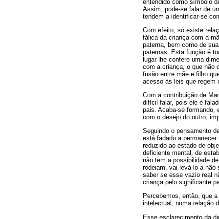
entendido como símbolo de 
Assim, pode-se falar de um
tendem a identificar-se co
Com efeito, só existe rel
fálica da criança com a mã
paterna, bem como de suas 
paternas. Esta função é 
lugar lhe confere uma dim
com a criança, o que não 
fusão entre mãe e filho qu
acesso às leis que regem 
Com a contribuição de Mau
difícil falar, pois ele é f
pais. Acaba-se formando, 
com o desejo do outro, im
Seguindo o pensamento des
está fadado a permanecer 
reduzido ao estado de obje
deficiente mental, de esta
não tem a possibilidade de 
rodeiam, vai levá-lo a não
saber se esse vazio real n
criança pelo significante 
Percebemos, então, que a l
intelectual, numa relação
Esse esclarecimento da di