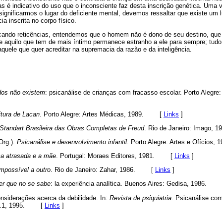
as é indicativo do uso que o inconsciente faz desta inscrição genética. Uma
significarmos o lugar do deficiente mental, devemos ressaltar que existe um 
a inscrita no corpo físico.
cando reticências, entendemos que o homem não é dono de seu destino, que
e aquilo que tem de mais íntimo permanece estranho a ele para sempre; tud
aquele que quer acreditar na supremacia da razão e da inteligência.
dos não existem
: psicanálise de crianças com fracasso escolar. Porto Alegre
itura de Lacan
. Porto Alegre: Artes Médicas, 1989.
[
Links
]
Standart Brasileira das Obras Completas de Freud
. Rio de Janeiro: Imago, 1
Org.).
Psicanálise e desenvolvimento infantil
. Porto Alegre: Artes e Ofícios, 1
ça atrasada e a mãe
. Portugal: Moraes Editores, 1981.
[
Links
]
mpossível a outro
. Rio de Janeiro: Zahar, 1986.
[
Links
]
r que no se sabe
: la experiência analítica. Buenos Aires: Gedisa, 1986.
nsiderações acerca da debilidade. In:
Revista de psiquiatria
. Psicanálise co
.1, 1995.
[
Links
]