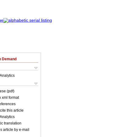
on Demand
Analytics
ese (pdf)
in xml format
references
ite this article
Analytics
c translation
s article by e-mail