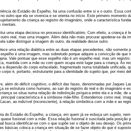
riência do Estádio do Espelho, há uma confusão entre si e o outro. Essa co
no outro que ela se vivencia e se orienta no início. Este primeiro momento d
ujeitamento da criança ao registro do imaginário, onde a característica fund
s mentais.
i uma etapa decisiva no processo identificatório. Com efeito, a criança é l
 outro real, mas uma imagem. Além dela não mais procurar apoderar-se da i
la sabe distinguir a imagem do outro, da realidade desse outro.
lece uma relação dialética entre as duas etapas precedentes, não somente p
o espelho é uma imagem, mas sobretudo porque adquire a convicção de que 
pria. Vale pontuar que esse espelho não é um espelho real, mas um registro 
tica, mantida com a mãe ou com quem ocupa este lugar para a criança. Ao re
a a dispersão do corpo esfacelado, fragmentado numa totalidade unificada, q
corpo é, portanto, estruturante para a identidade do sujeito que, por meio del
re, além do déficit cognitivo, o déficit das fases, denominadas por Jaques 
ça se estrutura como humano, ao sair do registro do real e do imaginário e es
criança se situa numa relação de indistinção psíquica entre ela e a mãe, de
a principal característica é a simbiose mãe-filho. Entendemos como real, imag
acan, ao indizível (inconsciente), à relação simbiótica com a mãe e ao regis
tória do Estádio do Espelho, a criança, em quem já se esboça um sujeito, nem
 quase fusional com a mãe. Essa relação fusional é suscitada pela posição pa
l busca identificar-se com o que supõe ser o objeto de seu desejo. Os prim
s básicas coloca a criança em situação de se fazer objeto do que é suposto f