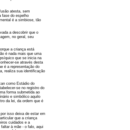
nfusão atesta, sem
a fase do espelho
amental é a simbiose, tão
evada a descobrir que o
magem, no geral, seu
orque a criança está
não é nada mais que uma
psíquico que se inicia na
conhecer-se através desta
ue é a representação do
a, realiza sua identificação
Lacan como Estádio do
tabelecer-se no registro do
 uma forma submetida ao
inário e simbólico aquilo
tro da lei, da ordem que é
 por isso deixa de estar em
rticular que a criança
eiros cuidados e a
altar à mãe - o falo, aqui