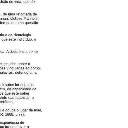
ulsão de vida, que diz
os, de uma retomada de
annoni, Octave Mannoni,
a tornou-se uma questão
ria e da Neurologia.
que este indivíduo, o
ca. A deficiência como
os estudos sobre a
des vinculadas ao corpo,
 palavras, detendo uma
 é saber ler entre as
mbém, da capacidade de
os que este saber
reto das palavras; o
etáfora.
que ocupa o lugar de mãe,
R, 1989, p.77).
experiência de
que irá promover a