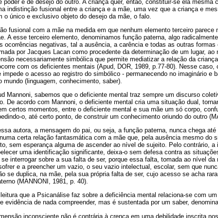
poder e de desejo do outro. A criança quer, então, constituir-se ela mesma 
a indistinção fusional entre a criança e a mãe, uma vez que a criança e mes
m o único e exclusivo objeto do desejo da mãe, o falo.
ação fusional com a mãe na medida em que nenhum elemento terceiro parece me
e. A esse terceiro elemento, denominamos função paterna, algo radicalmente
ocorrências negativas, tal a ausência, a carência e todas as outras formas 
tomada por Jacques Lacan como procedente da determinação de um lugar, a
ensão necessariamente simbólica que permite mediatizar a relação da crian
ocorre com os deficientes mentais (Apud, DOR, 1989, p.77-80). Nesse caso, c
e impede o acesso ao registro do simbólico - permanecendo no imaginário e b
o mundo (linguagem, conhecimento, saber).
d Mannoni, sabemos que o deficiente mental traz sempre um discurso coletiv
alado. De acordo com Mannoni, o deficiente mental cria uma situação dual, tor
em certos momentos, entre o deficiente mental e sua mãe um só corpo, conf
pedindo-o, até certo ponto, de construir um conhecimento oriundo do outro (
sa autora, a mensagem do pai, ou seja, a função paterna, nunca chega até o
numa certa relação fantasmática com a mãe que, pela ausência mesmo do sig
to, sem esperança alguma de ascender ao nível de sujeito. Pelo contrário, a 
belecer uma identificação significante, deixa-o sem defesa contra as situaçõ
se interrogar sobre a sua falta de ser, porque essa falta, tomada ao nível da
 sofrer e a preencher um vazio, o seu vazio intelectual, escolar, sem que nun
ão se duplica, na mãe, pela sua própria falta de ser, cujo acesso se acha rar
paterno (MANNONI, 1981, p. 40).
eitura que a Psicanálise faz sobre a deficiência mental relaciona-se com u
 de evidência de nada compreender, mas é sustentada por um saber, denomina
mensão inconsciente não é contrária à crença em uma debilidade inscrita no