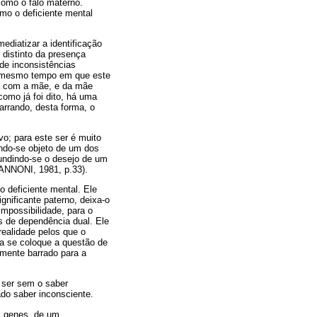
como o falo materno.
mo o deficiente mental
diatizar a identificação
 distinto da presença
de inconsistências
o mesmo tempo em que este
ça com a mãe, e da mãe
omo já foi dito, há uma
arrando, desta forma, o
o; para este ser é muito
nando-se objeto de um dos
undindo-se o desejo de um
MANNONI, 1981, p.33).
 deficiente mental. Ele
nificante paterno, deixa-o
impossibilidade, para o
es de dependência dual. Ele
 realidade pelos que o
ca se coloque a questão de
amente barrado para a
m ser sem o saber
do saber inconsciente.
s genes, de um