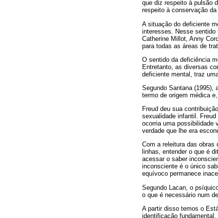
que diz respeito à pulsão 
respeito à conservação da v
A situação do deficiente m
interesses. Nesse sentido
Catherine Millot, Anny Cor
para todas as áreas de tr
O sentido da deficiência m
Entretanto, as diversas c
deficiente mental, traz um
Segundo Santana (1995), a
termo de origem médica e, 
Freud deu sua contribuição
sexualidade infantil. Freu
ocorria uma possibilidade 
verdade que lhe era escond
Com a releitura das obras 
linhas, entender o que é d
acessar o saber inconscie
inconsciente é o único sa
equívoco permanece inace
Segundo Lacan, o psíquico 
o que é necessário num de
A partir disso temos o Es
identificação fundamental,