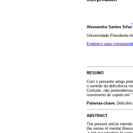
*
Alessandra Santos Silva
Universidade Presidente A
Endereço para correspond
RESUMO
Com o presente artigo pret
o sentido da deficiência m
Contudo, não pretendemos f
movimento do sujeito em "d
Palavras-chave:
Deficiênc
ABSTRACT
The present article intend
the sense of mental illness
´s not our intention to cons