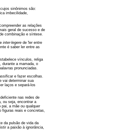
 cujos sinônimos são:
dica imbecilidade,
e compreender as relações
mais geral de sucesso e de
 de combinação e síntese.
de
inter-legere
de 'ler entre
nte é saber ler entre as
stabelece vínculos, religa
o, durante a mamada, o
palavras pronunciadas.
sificar e fazer escolhas.
 vai determinar sua
er laços e separá-los
 deficiente nas redes de
, ou seja, encontrar a
o pai, a mãe ou qualquer
figuras reais e concretas,
te da pulsão de vida da
stir a paixão à ignorância,