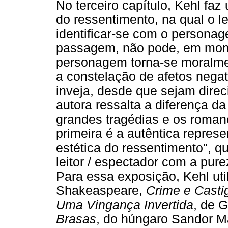
No terceiro capítulo, Kehl faz 
do ressentimento, na qual o le
identificar-se com o personag
passagem, não pode, em mom
personagem torna-se moralmen
a constelação de afetos negat
inveja, desde que sejam direc
autora ressalta a diferença d
grandes tragédias e os roman
primeira é a autêntica repres
estética do ressentimento", q
leitor / espectador com a pu
Para essa exposição, Kehl uti
Shakeaspeare,
Crime e Casti
Uma Vingança Invertida
, de 
Brasas
, do húngaro Sandor Má