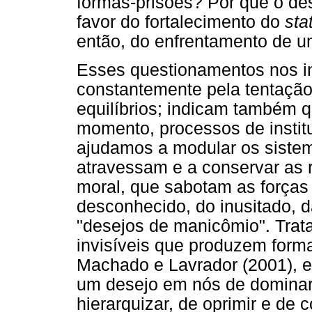
fôrmas-prisões? Por que o de
favor do fortalecimento do
sta
então, do enfrentamento de u
Esses questionamentos nos i
constantemente pela tentação
equilíbrios; indicam também
momento, processos de instit
ajudamos a modular os siste
atravessam e a conservar as r
moral, que sabotam as forças 
desconhecido, do inusitado, 
"desejos de manicômio". Trat
invisíveis que produzem form
Machado e Lavrador (2001), e
um desejo em nós de dominar, 
hierarquizar, de oprimir e de