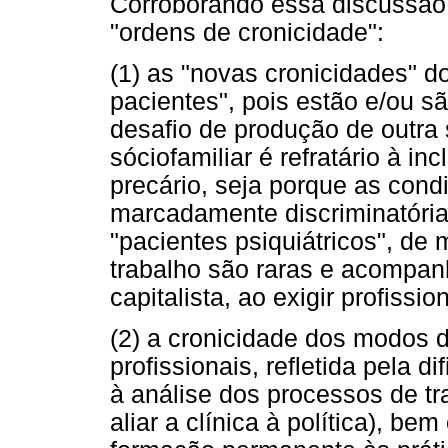
Corroborando essa discussão,
"ordens de cronicidade":
(1) as "novas cronicidades" d
pacientes", pois estão e/ou s
desafio de produção de outra 
sóciofamiliar é refratário à in
precário, seja porque as cond
marcadamente discriminatóri
"pacientes psiquiátricos", de
trabalho são raras e acompa
capitalista, ao exigir profissi
(2) a cronicidade dos modos d
profissionais, refletida pela d
à análise dos processos de tra
aliar a clínica à política), be