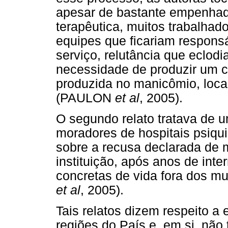
apesar de bastante empenhad
terapêutica, muitos trabalhad
equipes que ficariam respons
serviço, relutância que eclo
necessidade de produzir um cu
produzida no manicômio, loc
(PAULON
et al
, 2005).
O segundo relato tratava de 
moradores de hospitais psiqui
sobre a recusa declarada de 
instituição, após anos de int
concretas de vida fora dos 
et al
, 2005).
Tais relatos dizem respeito a 
regiões do País e, em si, nã