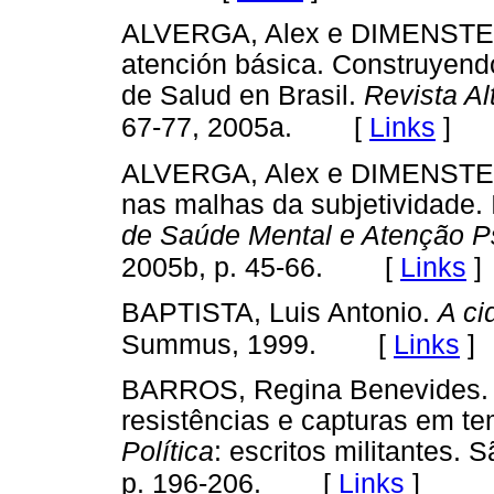
ALVERGA, Alex e DIMENSTEIN
atención básica. Construyendo
de Salud en Brasil.
Revista Al
[
Links
]
67-77, 2005a.
ALVERGA, Alex e DIMENSTEIN
nas malhas da subjetividade.
de Saúde Mental e Atenção Ps
[
Links
]
2005b, p. 45-66.
BAPTISTA, Luis Antonio.
A ci
[
Links
]
Summus, 1999.
BARROS, Regina Benevides. Re
resistências e capturas em te
Política
: escritos militantes.
[
Links
]
p. 196-206.