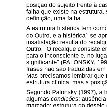
posição do sujeito frente à c
falha que existe na estrutura,
definição, uma falha.
A estrutura histérica tem co
1
do Outro, e a histérica
se apr
insatisfação resulta do recal
Outro. "O recalque consiste e
para o inconsciente e, no lugar
significante" (PALONSKY, 199
frases não são traduzidas em
Mas precisamos lembrar que 
estrutura clínica, mas a posiç
Segundo Palonsky (1997), a hi
algumas
condições
: ausência
marcado; estrutura do desejo