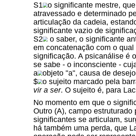
S1
o significante mestre, qu
atravessado e determinado pel
articulação da cadeia, estand
significante vazio de significa
S2
o saber, o significante an
em concatenação com o qual s
significação. A psicanálise é
se sabe - o inconsciente - cuj
a
objeto "a", causa de desej
$
o sujeito marcado pela barr
vir a ser
. O sujeito é, para La
No momento em que o signifi
Outro (A), campo estruturado
significantes se articulam, sur
há também uma perda, que La