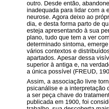
outro. Desde então, abandonei
inadequada para lidar com a 
neurose. Agora deixo ao própr
dia, e desta forma parto de q
esteja apresentando à sua p
plano, tudo que tem a ver co
determinado sintoma, emerge
vários contextos e distribuíd
apartados. Apesar dessa visí
superior à antiga e, na verda
a única possível (FREUD, 1905
Assim, a associação livre tor
psicanálise e a interpretação
a ser peça chave do tratamen
publicada em 1900, foi consi
trabalho, sua descoberta mais