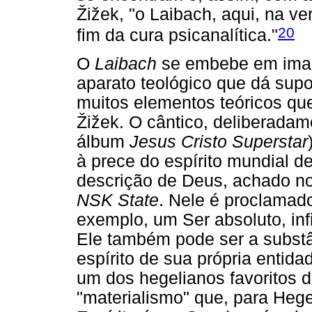
Žižek, "o Laibach, aqui, na ve
20
fim da cura psicanalítica."
O
Laibach
se embebe em image
aparato teológico que dá supo
muitos elementos teóricos que
Žižek. O cântico, deliberadam
álbum
Jesus Cristo Superstar
à prece do espírito mundial de
descrição de Deus, achado n
NSK State
. Nele é proclamad
exemplo, um Ser absoluto, infi
Ele também pode ser a substâ
espírito de sua própria entid
um dos hegelianos favoritos d
"materialismo" que, para Heg