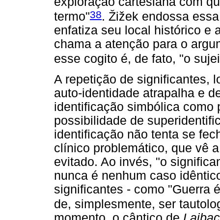
exploração cartesiana com qu
38
termo"
. Žižek endossa essa 
enfatiza seu local histórico e
chama a atenção para o argu
esse cogito é, de fato, "o suje
A repetição de significantes,
auto-identidade atrapalha e de
identificação simbólica como 
possibilidade de superidentif
identificação não tenta se fe
clínico problemático, que vê 
evitado. Ao invés, "o signifi
nunca é nenhum caso idêntico
significantes - como "Guerra 
de, simplesmente, ser tautolo
momento, o cântico de
Laiba