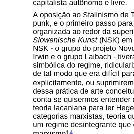
capitalista autônomo e livre.
A oposição ao Stalinismo de 
punk, e o primeiro passo para
organizada ao redor da superi
Slowenische Kunst
(NSK) em 
NSK - o grupo do projeto Novo
Irwin e o grupo Laibach - tive
simbólica do regime, ridicula
de tal modo que era difícil p
explicitamente, ou suprimire
dessa prática de arte conceitua
conta se quisermos entender 
teoria lacaniana para ler He
categorias marxistas, teoria q
um regime desintegrante que e
14
marxismo
.