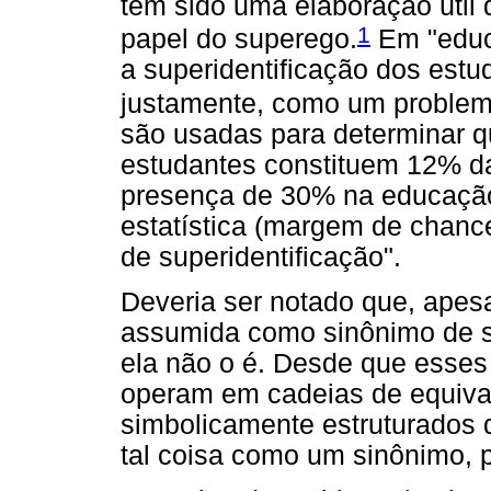
tem sido uma elaboração útil
1
papel do superego.
Em "educ
a superidentificação dos estu
justamente, como um proble
são usadas para determinar q
estudantes constituem 12% d
presença de 30% na educação
estatística (margem de chanc
de superidentificação".
Deveria ser notado que, apesa
assumida como sinônimo de s
ela não o é. Desde que esses 
operam em cadeias de equival
simbolicamente estruturados 
tal coisa como um sinônimo, 