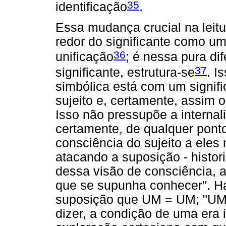
35
identificação
.
Essa mudança crucial na leitu
redor do significante como um
36
unificação
; é nessa pura di
37
significante, estrutura-se
. I
simbólica está com um signifi
sujeito e, certamente, assim o
Isso não pressupõe a interna
certamente, de qualquer ponto
consciência do sujeito a ele
atacando a suposição - histor
dessa visão de consciência, 
que se supunha conhecer". Há
suposição que UM = UM; "UM 
dizer, a condição de uma era 