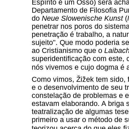
Espírito é um Osso) será ac
Departamento de Filosofia Pu
do
Neue Slowenische Kunst
(
penetrar nos poros do sistem
penetração é trabalho, a natu
sujeito". Que modo poderia se
ao Cristianismo que o
Laibach
superidentificação com este,
nós vivemos e cujo dogma é a
Como vimos, Žižek tem sido, 
e o desenvolvimento de seu t
constelação de problemas e es
estavam elaborando. A briga 
teatralização de algumas tese
primeiro a usar o método de s
teorizou acerca do que eles f