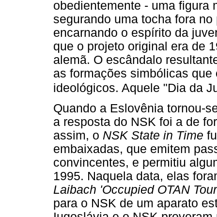
obedientemente - uma figura m
segurando uma tocha fora no 
encarnando o espírito da juve
que o projeto original era de 
alemã. O escândalo resultante
as formações simbólicas que 
ideológicos. Aquele "Dia da 
Quando a Eslovênia tornou-s
a resposta do NSK foi a de for
assim, o
NSK State in Time
fu
embaixadas, que emitem pas
convincentes, e permitiu alg
1995. Naquela data, elas fora
Laibach 'Occupied OTAN Tour
para o NSK de um aparato est
Iugoslávia e o NSK proveram