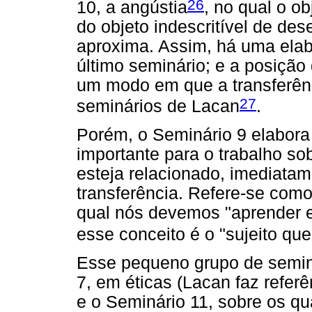
26
10, a angústia
, no qual o o
do objeto indescritível de de
aproxima. Assim, há uma ela
último seminário; e a posição 
um modo em que a transferên
27
seminários de Lacan
.
Porém, o Seminário 9 elabora
importante para o trabalho so
esteja relacionado, imediata
transferência. Refere-se como
qual nós devemos "aprender e
esse conceito é o "sujeito q
Esse pequeno grupo de seminá
7, em éticas (Lacan faz refer
e o Seminário 11, sobre os qu