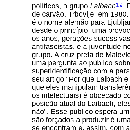
19
políticos, o grupo
Laibach
. 
de carvão, Trbovlje, em 1980,
é o nome alemão para Ljublja
desde o princípio, uma provo
os anos, gerações sucessivas
antifascistas, e a juventude n
grupo. A cruz preta de Malevi
uma pergunta ao público sobr
superidentificação com a para
seu artigo "Por que Laibach 
que eles manipulam transferên
os intelectuais) é obcecado co
posição atual do Laibach, eles
não". Esse público espera um
são forçados a produzir é um
se encontram e, assim, com a 