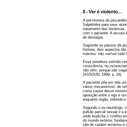
II - Ver é violento...
A pré-história da psicanál
Salpètriêre para seus alun
tratamento das histéricas,
com o paciente. A escuta é
de destaque.
Seguindo os passos da psic
histeria, dois aspectos tã
máximo: não ver/ver tudo?
Esse paradoxo ver/não ver,
consciência; no inconscien
não vêm, porque são cegas
(ASSOUN, 1999, p. 24).
A paciente põe em tela um
vários mecanismos: de uma
como causa desse sintoma 
oposição entre o ego e um
enquanto órgão, inibindo-o.
Segundo o ex-neurólogo, o 
pulsão parcial sexual e a 
onde explicita o conflito
do mundo exterior, fundame
são de caráter amoroso e 