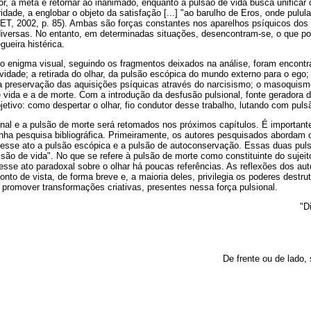
r, a meta é retornar ao inanimado, enquanto a pulsão de vida busca unificar o 
ade, a englobar o objeto da satisfação [...] "ao barulho de Eros, onde pulula
ET, 2002, p. 85). Ambas são forças constantes nos aparelhos psíquicos dos 
 diversas. No entanto, em determinadas situações, desencontram-se, o que p
gueira histérica.
o enigma visual, seguindo os fragmentos deixados na análise, foram encontra
sividade; a retirada do olhar, da pulsão escópica do mundo externo para o ego
a preservação das aquisições psíquicas através do narcisismo; o masoquismo
e vida e a de morte. Com a introdução da desfusão pulsional, fonte geradora
etivo: como despertar o olhar, fio condutor desse trabalho, lutando com puls
al e a pulsão de morte será retomados nos próximos capítulos. É importante 
nha pesquisa bibliográfica. Primeiramente, os autores pesquisados abordam o
desse ato a pulsão escópica e a pulsão de autoconservação. Essas duas pu
são de vida". No que se refere à pulsão de morte como constituinte do sujeito
sse ato paradoxal sobre o olhar há poucas referências. As reflexões dos au
nto de vista, de forma breve e, a maioria deles, privilegia os poderes destr
promover transformações criativas, presentes nessa força pulsional.
"D
De frente ou de lado,