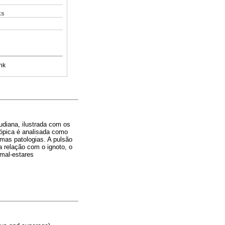
ks
nk
eudiana, ilustrada com os
cópica é analisada como
umas patologias. A pulsão
a relação com o ignoto, o
mal-estares