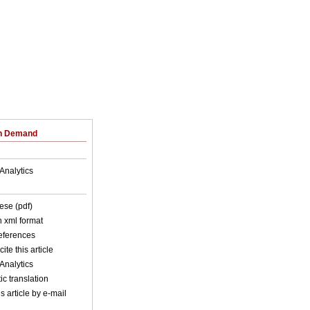
on Demand
Analytics
ese (pdf)
in xml format
references
ite this article
Analytics
c translation
s article by e-mail