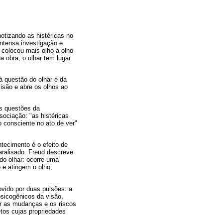
notizando as histéricas no
intensa investigação e
e colocou mais olho a olho
 obra, o olhar tem lugar
à questão do olhar e da
visão e abre os olhos ao
as questões da
sociação: "as histéricas
 consciente no ato de ver"
tecimento é o efeito de
aralisado. Freud descreve
o olhar: ocorre uma
 e atingem o olho,
ovido por duas pulsões: a
psicogênicos da visão,
er as mudanças e os riscos
etos cujas propriedades