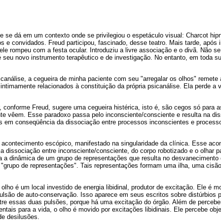
ise se dá em um contexto onde se privilegiou o espetáculo visual: Charcot hip
os e convidados. Freud participou, fascinado, desse teatro. Mais tarde, após 
 ele rompeu com a festa ocular. Introduziu a livre associação e o divã. Não s
 seu novo instrumento terapêutico e de investigação. No entanto, em toda sua
análise, a cegueira de minha paciente com seu "arregalar os olhos" remete 
o intimamente relacionados à constituição da própria psicanálise. Ela perde a 
 conforme Freud, sugere uma cegueira histérica, isto é, são cegos só para 
te vêem. Esse paradoxo passa pelo inconsciente/consciente e resulta na dis
 em conseqüência da dissociação entre processos inconscientes e processo
 acontecimento escópico, manifestado na singularidade da clínica. Esse acon
 dissociação entre inconsciente/consciente, do corpo robotizado e o olhar p
a dinâmica de um grupo de representações que resulta no desvanecimento d
 "grupo de representações". Tais representações formam uma ilha, uma cisão
olho é um local investido de energia libidinal, produtor de excitação. Ele é m
pulsão de auto-conservação. Isso aparece em seus escritos sobre distúrbios 
 entre essas duas pulsões, porque há uma excitação do órgão. Além de perceb
ntais para a vida, o olho é movido por excitações libidinais. Ele percebe obj
de desilusões.