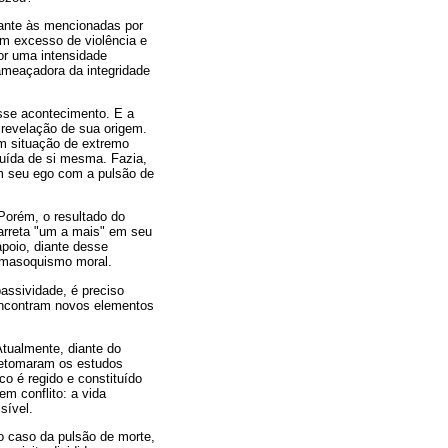
hante às mencionadas por
 um excesso de violência e
or uma intensidade
 ameaçadora da integridade
esse acontecimento. E a
 revelação de sua origem.
em situação de extremo
uída de si mesma. Fazia,
em seu ego com a pulsão de
Porém, o resultado do
carreta "um a mais" em seu
apoio, diante desse
e masoquismo moral.
ssividade, é preciso
encontram novos elementos
tualmente, diante do
 retomaram os estudos
co é regido e constituído
em conflito: a vida
sível.
o caso da pulsão de morte,