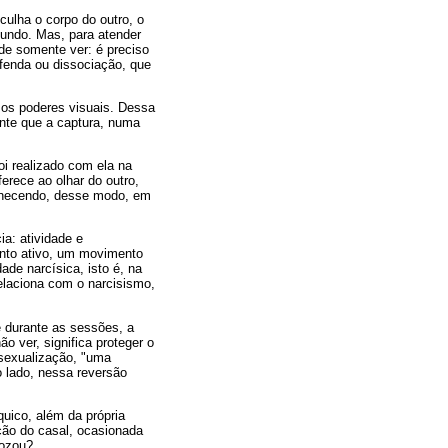
culha o corpo do outro, o
mundo. Mas, para atender
ode somente ver: é preciso
 fenda ou dissociação, que
m os poderes visuais. Dessa
cante que a captura, numa
oi realizado com ela na
ferece ao olhar do outro,
rmanecendo, desse modo, em
ia: atividade e
ento ativo, um movimento
de narcísica, isto é, na
relaciona com o narcisismo,
 durante as sessões, a
o ver, significa proteger o
ssexualização, "uma
o lado, nessa reversão
quico, além da própria
ão do casal, ocasionada
gozou?