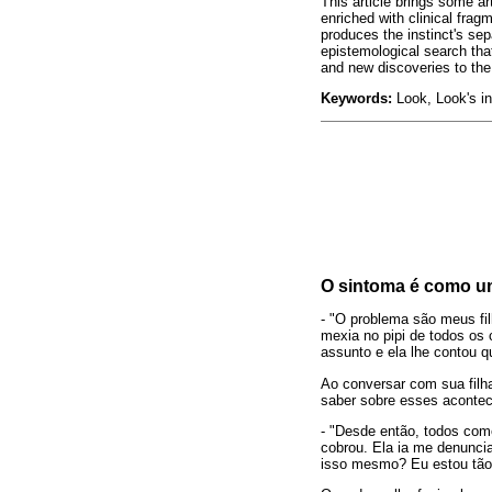
This article brings some ar
enriched with clinical frag
produces the instinct's sepa
epistemological search that
and new discoveries to the
Keywords:
Look, Look's ins
O sintoma é como um 
- "O problema são meus fi
mexia no pipi de todos os
assunto e ela lhe contou q
Ao conversar com sua filha
saber sobre esses aconte
- "Desde então, todos com
cobrou. Ela ia me denunci
isso mesmo? Eu estou tão 