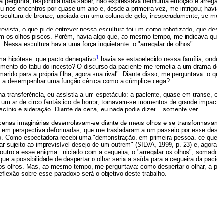
a pergunta, respondia nada saber, não expressava nenhuma emoção e arrega
u nos encontros por quase um ano e, desde a primeira vez, me intrigou; havi
scultura de bronze, apoiada em uma coluna de gelo, inesperadamente, se m
ntrevista, o que pude entrever nessa escultura foi um corpo robotizado, qu
m os olhos piscos. Porém, havia algo que, ao mesmo tempo, me indicava que
 Nessa escultura havia uma força inquietante: o "arregalar de olhos".
1
ma hipótese: que pacto denegativo
havia se estabelecido nessa família, on
mento do tabu do incesto? O discurso da paciente me remetia a um drama de
marido para a própria filha, agora sua rival". Diante disso, me perguntava: o 
a a desempenhar uma função cênica como a cúmplice cega?
a transferência, eu assistia a um espetáculo: a paciente, quase em transe, 
 um ar de circo fantástico de horror, tornavam-se momentos de grande impa
scínio e sideração. Diante da cena, eu nada podia dizer... somente ver.
 cenas imaginárias desenrolavam-se diante de meus olhos e se transformav
s em perspectiva deformadas, que me trasladaram a um passeio por esse de
o. Como espectadora recebi uma "demonstração, em primeira pessoa, de que o 
ar sujeito ao imprevisível desejo de um outrem" (SILVA, 1999, p. 23) e, agor
 outro a esse enigma. Iniciado com a cegueira, o "arregalar os olhos", soma
ue a possibilidade de despertar o olhar seria a saída para a cegueira da paci
dos olhos. Mas, ao mesmo tempo, me perguntava: como despertar o olhar, a p
flexão sobre esse paradoxo será o objetivo deste trabalho.