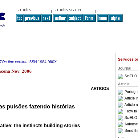
Services 
7
On-line version
ISSN
1984-980X
Journal
acena Nov. 2006
SciELO 
Article
ARTIGOS
Portugu
Article 
Article 
 as pulsões fazendo histórias
How to c
SciELO 
Automati
tive: the instincts building stories
Send thi