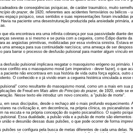
cadeadora de conseqüências psíquicas, de caráter traumático, muito semel
ncípio do prazer
, de 1920, referentes aos acidentes ferroviários ou bélicos -
 Seu espaço psíquico, seus sentidos e suas representações foram invadidas p
. Havia na paciente uma desestruturação produzida pela ansiedade primária,
cas.
o que ela encontrava era uma infinita cobrança por sua passividade diante d
branças severas a si mesmo e se punia com a cegueira, como Édipo diante da
ra as angústias primitivas, mobilizadas por essa vivência sinistra. Estava 
va uma ameaça para sua continuidade narcísica; uma ameaça de ser desposs
vo para barrar o processo de desfusão pulsional para manter algum vínculo 
a desfusão pulsional implicava resgatar o masoquismo erógeno ou primário. 
sse conflito era o masoquismo moral (um imperativo - dever fazer), o que a
, a paciente não encontrava em sua história de vida outra força egóica, outro 
iolento. O conhecido e o já vivido eram a cegueira histérica vinculada a ess
pulsional" como resultante do masoquismo moral, como um a mais em sua pa
xplicações de Freud em
Mais além do Princípio do prazer
, de 1920, onde se 
eração. Nesse texto ele introduz um novo conceito, a "pulsão de morte".
u, em seus discípulos, desde o rechaço até o mais profundo esquecimento. A
tares na civilização e, em decorrência, na própria clínica, os psicanalistas
am na escuta e na própria concepção do sujeito psicanalítico. O sujeito psíqui
e pulsional. Essa dualidade, a pulsão vida e a pulsão de morte são elementos 
e união e desunião dessas duas pulsões, o que pode ocorrer de forma imprevi
as pulsões se configura pela busca de metas diferentes de cada uma delas. N