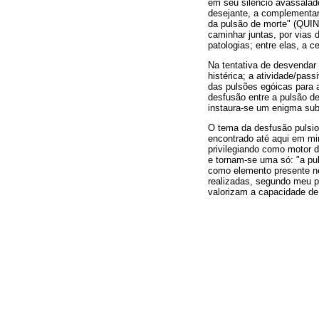
em seu silêncio avassalado
desejante, a complementarid
da pulsão de morte" (QUIN
caminhar juntas, por vias
patologias; entre elas, a ce
Na tentativa de desvendar 
histérica; a atividade/pas
das pulsões egóicas para 
desfusão entre a pulsão d
instaura-se um enigma subj
O tema da desfusão pulsion
encontrado até aqui em mi
privilegiando como motor 
e tornam-se uma só: "a pul
como elemento presente ne
realizadas, segundo meu po
valorizam a capacidade de 