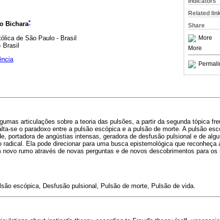
Indicators
Related lin
*
o Bichara
Share
ólica de São Paulo - Brasil
More
 Brasil
More
ência
Permali
lgumas articulações sobre a teoria das pulsões, a partir da segunda tópica fr
alta-se o paradoxo entre a pulsão escópica e a pulsão de morte. A pulsão es
ade, portadora de angústias intensas, geradora de desfusão pulsional e de alg
 radical. Ela pode direcionar para uma busca epistemológica que reconheça 
m novo rumo através de novas perguntas e de novos descobrimentos para os 
lsão escópica, Desfusão pulsional, Pulsão de morte, Pulsão de vida.