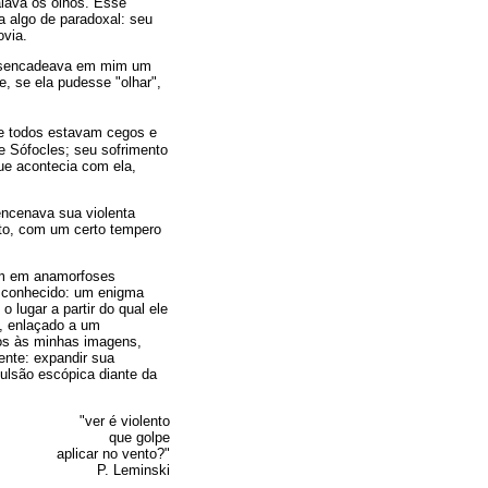
lava os olhos. Esse
a algo de paradoxal: seu
ovia.
e desencadeava em mim um
, se ela pudesse "olhar",
de todos estavam cegos e
 Sófocles; seu sofrimento
que acontecia com ela,
encenava sua violenta
cto, com um certo tempero
am em anamorfoses
sconhecido: um enigma
lugar a partir do qual ele
a, enlaçado a um
dos às minhas imagens,
ente: expandir sua
ulsão escópica diante da
"ver é violento
que golpe
aplicar no vento?"
P. Leminski