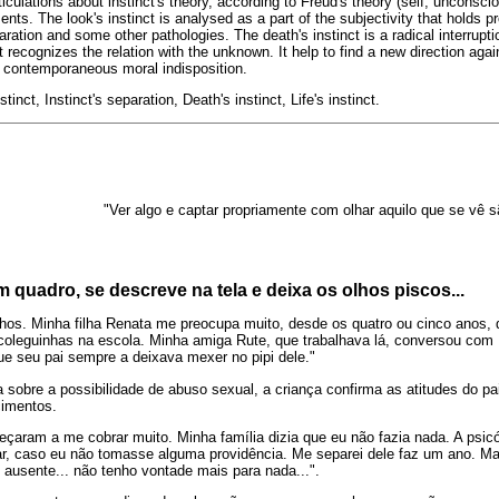
ticulations about instinct's theory, according to Freud's theory (self, unconsc
ments. The look's instinct is analysed as a part of the subjectivity that holds
ration and some other pathologies. The death's instinct is a radical interruptio
 recognizes the relation with the unknown. It help to find a new direction aga
 contemporaneous moral indisposition.
tinct, Instinct's separation, Death's instinct, Life's instinct.
"Ver algo e captar propriamente com olhar aquilo que se vê s
quadro, se descreve na tela e deixa os olhos piscos...
lhos. Minha filha Renata me preocupa muito, desde os quatro ou cinco anos,
 coleguinhas na escola. Minha amiga Rute, que trabalhava lá, conversou com
ue seu pai sempre a deixava mexer no pipi dele."
 sobre a possibilidade de abuso sexual, a criança confirma as atitudes do pai
cimentos.
eçaram a me cobrar muito. Minha família dizia que eu não fazia nada. A psic
ar, caso eu não tomasse alguma providência. Me separei dele faz um ano. Ma
ausente... não tenho vontade mais para nada...".