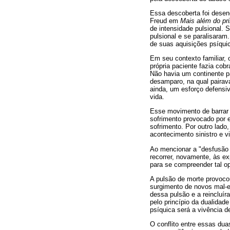
Essa descoberta foi desen
Freud em
Mais além do pri
de intensidade pulsional.
pulsional e se paralisaram
de suas aquisições psíqui
Em seu contexto familiar, 
própria paciente fazia co
Não havia um continente pa
desamparo, na qual paira
ainda, um esforço defensi
vida.
Esse movimento de barrar 
sofrimento provocado por e
sofrimento. Por outro lado
acontecimento sinistro e v
Ao mencionar a "desfusão 
recorrer, novamente, às e
para se compreender tal op
A pulsão de morte provoco
surgimento de novos mal-es
dessa pulsão e a reincluír
pelo princípio da dualidad
psíquica será a vivência d
O conflito entre essas du