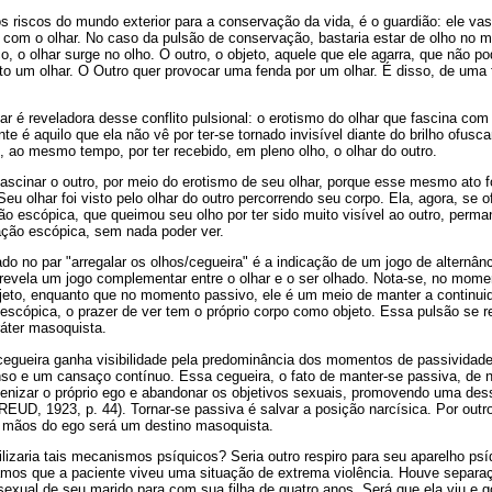
os riscos do mundo exterior para a conservação da vida, é o guardião: ele vas
e com o olhar. No caso da pulsão de conservação, bastaria estar de olho no 
co, o olhar surge no olho. O outro, o objeto, aquele que ele agarra, que não p
ito um olhar. O Outro quer provocar uma fenda por um olhar. É disso, de uma
lhar é reveladora desse conflito pulsional: o erotismo do olhar que fascina co
te é aquilo que ela não vê por ter-se tornado invisível diante do brilho ofus
e, ao mesmo tempo, por ter recebido, em pleno olho, o olhar do outro.
fascinar o outro, por meio do erotismo de seu olhar, porque esse mesmo ato f
u olhar foi visto pelo olhar do outro percorrendo seu corpo. Ela, agora, se o
ção escópica, que queimou seu olho por ter sido muito visível ao outro, pe
ação escópica, sem nada poder ver.
do no par "arregalar os olhos/cegueira" é a indicação de um jogo de alternânc
a revela um jogo complementar entre o olhar e o ser olhado. Nota-se, no mom
jeto, enquanto que no momento passivo, ele é um meio de manter a continuida
 escópica, o prazer de ver tem o próprio corpo como objeto. Essa pulsão se 
ráter masoquista.
cegueira ganha visibilidade pela predominância dos momentos de passividade
so e um cansaço contínuo. Essa cegueira, o fato de manter-se passiva, de nã
rogenizar o próprio ego e abandonar os objetivos sexuais, promovendo uma de
EUD, 1923, p. 44). Tornar-se passiva é salvar a posição narcísica. Por outr
 mãos do ego será um destino masoquista.
ilizaria tais mecanismos psíquicos? Seria outro respiro para seu aparelho psí
os que a paciente viveu uma situação de extrema violência. Houve separaç
sexual de seu marido para com sua filha de quatro anos. Será que ela viu e 