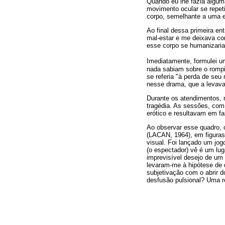
Quando eu lhe fazia algum
movimento ocular se repeti
corpo, semelhante a uma e
Ao final dessa primeira e
mal-estar e me deixava co
esse corpo se humanizaria.
Imediatamente, formulei u
nada sabiam sobre o rompi
se referia "à perda de seu 
nesse drama, que a levav
Durante os atendimentos, n
tragédia. As sessões, com
erótico e resultavam em fa
Ao observar esse quadro,
(LACAN, 1964), em figura
visual. Foi lançado um jog
(o espectador) vê é um lug
imprevisível desejo de um
levaram-me à hipótese de q
subjetivação com o abrir 
desfusão pulsional? Uma re