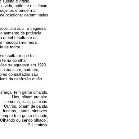
sujeito dividido,
 a vida, opõe-se o silêncio
sujeitos e tendem a
ode ocasionar determinadas
dos, até aqui, a cegueira
; o aumento de potência
 moral resultante da
 do masoquismo moral,
ão de morte.
ressaltar o que foi
 tema do olhar,
lsões se agregam em 1920
 psíquico e, portanto,
tores consultados são
utivos da desfusão e não
isfarça, tem gente olhando,
Uns, olham pro alto,
cometas, luas, galáxias.
Outros, olham de banda,
lunetas, luares, sintaxes.
 sempre tem gente olhando,
Olhando ou sendo olhado".
P. Leminski