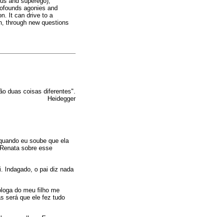
ious and superego),
 profounds agonies and
n. It can drive to a
in, through new questions
ão duas coisas diferentes".
Heidegger
 quando eu soube que ela
 Renata sobre esse
. Indagado, o pai diz nada
óloga do meu filho me
s será que ele fez tudo