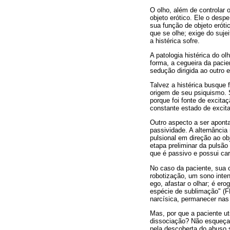
O olho, além de controlar 
objeto erótico. Ele o desp
sua função de objeto eróti
que se olhe; exige do suje
a histérica sofre.
A patologia histérica do o
forma, a cegueira da pacien
sedução dirigida ao outro 
Talvez a histérica busque 
origem de seu psiquismo. Se
porque foi fonte de excita
constante estado de excit
Outro aspecto a ser aponta
passividade. A alternânci
pulsional em direção ao ob
etapa preliminar da pulsão
que é passivo e possui ca
No caso da paciente, sua 
robotização, um sono inten
ego, afastar o olhar; é e
espécie de sublimação" (FR
narcísica, permanecer nas
Mas, por que a paciente ut
dissociação? Não esqueçam
pela descoberta do abuso 