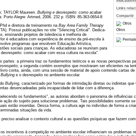
Indicadore
Links rela
ie; TAYLOR Maureen.
Bullying e desrespeito: como acabar
Compartir
a.
Porto Alegre: Artmed, 2006. 232 p. ISBN: 85-363-0654-8
Otros
 Phd e diretora de treinamento na
Bay Area Family Therapy
A). Possui publicações no site "Silencing Critical". Dedica-
Otros
s, ensinando projetos de tolerância e melhoria de
lor é educadora com experiência de ensino da pré-escola à
Permali
envolve programas que envolvem Educação Artística,
tões sociais para crianças. As educadoras se reuniram para
 desrespeito: como acabar com essa cultura na escola".
 partes: a primeira traz os fundamentos teóricos e as novas perspectivas pa
esrespeito; a segunda contém exemplos que mostraram ser eficientes na tent
 livro conta, ainda, com uma sessão de material de apoio contendo cartas de 
o
Bullying
e o desrespeito no ambiente escolar.
 do
Bullying
, caracterizado por formas de intimidação diretas ou indiretas qu
entas desencadeadas pela incapacidade de lidar com a diferença.
tabelecendo os fundamentos", as autoras abordam o panorama de influências c
e ação do sujeito para solucionar problemas. Tais possibilidades somente se
uais estão inseridas. Dessa forma, a cultura age no indivíduo de forma a cria
terminadas situações da vida.
é preciso analisar o contexto cultural e as questões psíquicas que fazem com
s incentivos à competição no ambiente escolar influenciam os problemas re