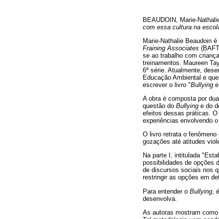
BEAUDOIN, Marie-Nathal
com essa cultura na escol
Marie-Nathalie Beaudoin é
Fraining Associates
(BAFTT
se ao trabalho com criança
treinamentos. Maureen Tay
6ª série. Atualmente, des
Educação Ambiental e ques
escrever o livro "
Bullying
e
A obra é composta por duas
questão do
Bullying
e do d
efeitos dessas práticas. O
experiências envolvendo 
O livro retrata o fenômeno
gozações até atitudes viol
Na parte I, intitulada "Es
possibilidades de opções d
de discursos sociais nos q
restringir as opções em de
Para entender o
Bullying
, 
desenvolva.
As autoras mostram como o