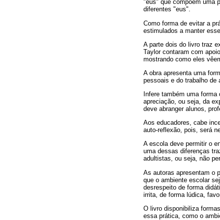
"eus" que compõem uma pes
diferentes "eus".
Como forma de evitar a pr
estimulados a manter esse
A parte dois do livro tra
Taylor contaram com apoio
mostrando como eles vêem
A obra apresenta uma forma
pessoais e do trabalho de 
Infere também uma forma d
apreciação, ou seja, da e
deve abranger alunos, prof
Aos educadores, cabe incen
auto-reflexão, pois, será 
A escola deve permitir o 
uma dessas diferenças traz
adultistas, ou seja, não p
As autoras apresentam o pr
que o ambiente escolar sej
desrespeito de forma didát
irrita, de forma lúdica, f
O livro disponibiliza form
essa prática, como o ambie