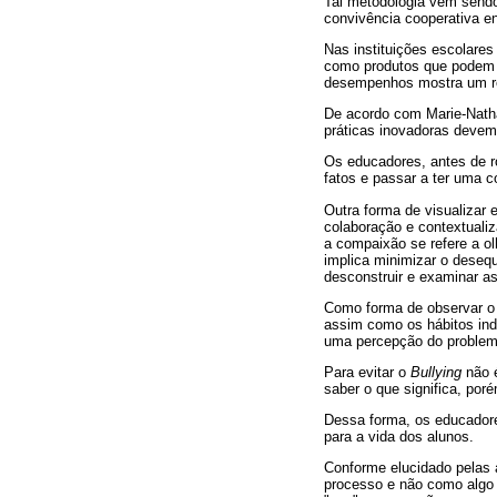
Tal metodologia vem sendo
convivência cooperativa en
Nas instituições escolares
como produtos que podem s
desempenhos mostra um re
De acordo com Marie-Natha
práticas inovadoras devem 
Os educadores, antes de r
fatos e passar a ter uma 
Outra forma de visualizar 
colaboração e contextualiz
a compaixão se refere a ol
implica minimizar o desequ
desconstruir e examinar as
Como forma de observar o 
assim como os hábitos ind
uma percepção do problema
Para evitar o
Bullying
não é
saber o que significa, poré
Dessa forma, os educadore
para a vida dos alunos.
Conforme elucidado pelas
processo e não como algo