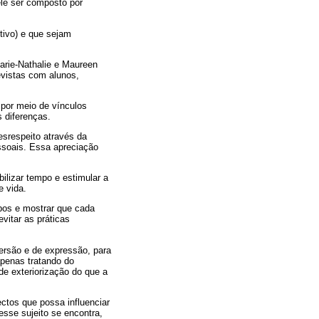
ele ser composto por
tivo) e que sejam
arie-Nathalie e Maureen
evistas com alunos,
 por meio de vínculos
 diferenças.
srespeito através da
ssoais. Essa apreciação
ilizar tempo e estimular a
e vida.
pos e mostrar que cada
vitar as práticas
versão e de expressão, para
apenas tratando do
de exteriorização do que a
ctos que possa influenciar
esse sujeito se encontra,