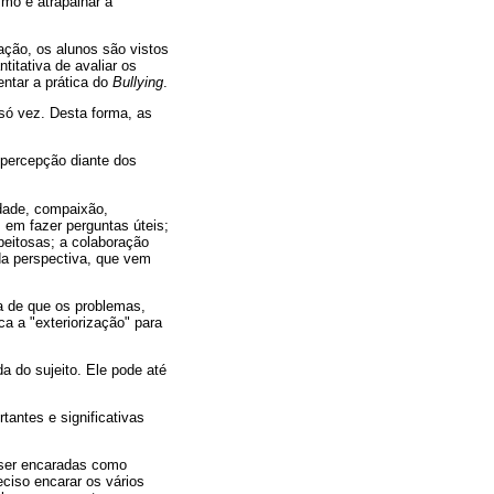
mo e atrapalhar a
ação, os alunos são vistos
itativa de avaliar os
ntar a prática do
Bullying
.
só vez. Desta forma, as
 percepção diante dos
.
idade, compaixão,
 em fazer perguntas úteis;
peitosas; a colaboração
 da perspectiva, que vem
a de que os problemas,
a a "exteriorização" para
a do sujeito. Ele pode até
antes e significativas
 ser encaradas como
iso encarar os vários