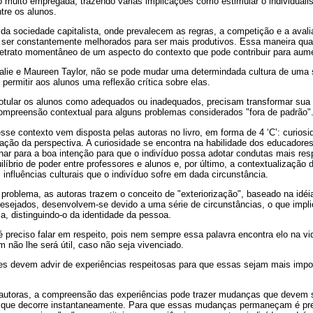
 muito empregada, trazendo várias implicações como estimular o individualis
tre os alunos.
 da sociedade capitalista, onde prevalecem as regras, a competição e a avali
er constantemente melhorados para ser mais produtivos. Essa maneira quant
trato momentâneo de um aspecto do contexto que pode contribuir para aume
lie e Maureen Taylor, não se pode mudar uma determindada cultura de uma 
permitir aos alunos uma reflexão crítica sobre elas.
otular os alunos como adequados ou inadequados, precisam transformar sua
compreensão contextual para alguns problemas considerados "fora de padrão"
esse contexto vem disposta pelas autoras no livro, em forma de 4 ‘C’: curios
ação da perspectiva. A curiosidade se encontra na habilidade dos educadores
har para a boa intenção para que o indivíduo possa adotar condutas mais res
ilíbrio de poder entre professores e alunos e, por último, a contextualização
 influências culturais que o indivíduo sofre em dada circunstância.
problema, as autoras trazem o conceito de "exteriorização", baseado na idéi
esejados, desenvolvem-se devido a uma série de circunstâncias, o que implic
, distinguindo-o da identidade da pessoa.
 preciso falar em respeito, pois nem sempre essa palavra encontra elo na vid
m não lhe será útil, caso não seja vivenciado.
s devem advir de experiências respeitosas para que essas sejam mais import
 autoras, a compreensão das experiências pode trazer mudanças que devem
 que decorre instantaneamente. Para que essas mudanças permaneçam é prec