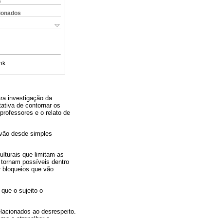
s
cionados
nk
ra investigação da
ativa de contornar os
professores e o relato de
e vão desde simples
ulturais que limitam as
 tornam possíveis dentro
r bloqueios que vão
 que o sujeito o
lacionados ao desrespeito.