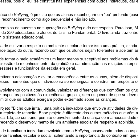
soa, pois o "eu" se constitui nas experiências com outros indivíduos, daí 
ática do
Bullying
, é preciso que os alunos reconheçam um "eu" preferido (posi
 reconhecimento como algo seqüencial e não isolado.
z exemplos de sucesso na superação do
Bullying
e do desrespeito. Para isso, M
 de 230 educadores e alunos do Ensino Fundamental. O livro ainda traz entr
 o sistema educacional.
 de cultivar o respeito no ambiente escolar e tornar isso uma prática, criada
aceitação do outro, fazendo com que os alunos sejam tolerantes e aceitem as
e tornar o meio acadêmico um lugar menos susceptível aos problemas do de
xpressão do reconhecimento, da gratidão e da admiração nas relações interpe
essores e funcionários da escola em geral.
tivar a colaboração e evitar a concorrência entre os alunos, além de disponib
nesses momentos que o indivíduo irá se reenergizar e construir um propósito d
envolvimento com a comunidade, valorizar as diferenças que compõem os gru
 aspectos positivos às experiências grupais, sem esquecer de que se deve e
ermitir que os adultos exerçam poder extremado sobre as crianças.
ojeto "Bicho que irrita", uma prática inovadora que envolve atividades de di
a repleto de respeito. Esse projeto é diferente dos outros métodos que vêm 
ica. Ele, ao contrário, permite o envolvimento da criança com a necessidade 
avorecendo o desenvolvimento de um ambiente escolar de respeito e acolhida.
as de trabalhar o indivíduo envolvido com o
Bullying
, observando todos os aspe
nte familiar, escolar e social, salientando a importância do contexto em que 