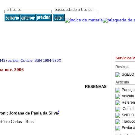
Servicios 
4427
versión On-line
ISSN
1984-980X
Revista
na nov. 2006
SciELO 
Articulo
RESENHAS
Portugu
Articul
Referenc
Como ci
*
oni; Jordana de Paula da Silva
SciELO 
tônio Carlos - Brasil
Traducc
Enviar a