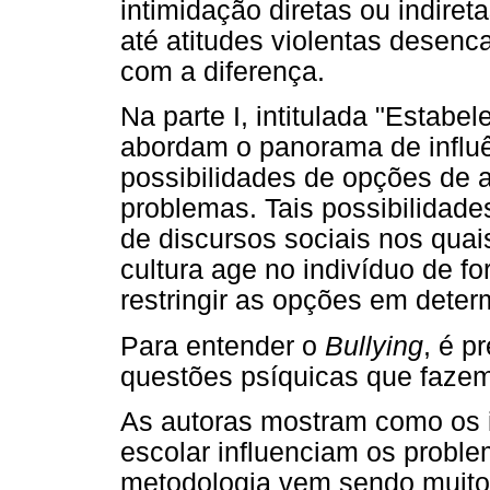
intimidação diretas ou indire
até atitudes violentas desenc
com a diferença.
Na parte I, intitulada "Estab
abordam o panorama de influên
possibilidades de opções de a
problemas. Tais possibilidad
de discursos sociais nos quai
cultura age no indivíduo de f
restringir as opções em deter
Para entender o
Bullying
, é p
questões psíquicas que fazem
As autoras mostram como os 
escolar influenciam os proble
metodologia vem sendo muito