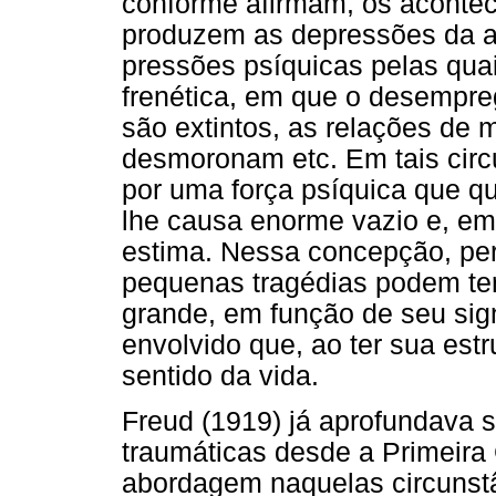
conforme afirmam, os acontec
produzem as depressões da a
pressões psíquicas pelas qua
frenética, em que o desempreg
são extintos, as relações de m
desmoronam etc. Em tais circu
por uma força psíquica que q
lhe causa enorme vazio e, em
estima. Nessa concepção, p
pequenas tragédias podem ter
grande, em função de seu sign
envolvido que, ao ter sua estr
sentido da vida.
Freud (1919) já aprofundava 
traumáticas desde a Primeira
abordagem naquelas circunstâ