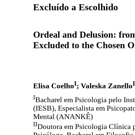
Excluído a Escolhido
Ordeal and Delusion: fro
Excluded to the Chosen O
I
I
Elisa Coelho
; Valeska Zanello
I
Bacharel em Psicologia pelo Inst
(IESB), Especialista em Psicopat
Mental (ANANKÊ)
II
Doutora em Psicologia Clínica p
Psicóloga, Bacharel em Filosofia