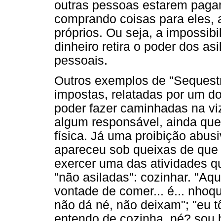
outras pessoas estarem pag
comprando coisas para eles, a
próprios. Ou seja, a impossibi
dinheiro retira o poder dos a
pessoais.
Outros exemplos de "Sequestr
impostas, relatadas por um d
poder fazer caminhadas na 
algum responsável, ainda que
física. Já uma proibição abus
apareceu sob queixas de que n
exercer uma das atividades 
"não asiladas": cozinhar. "Aq
vontade de comer... é... nho
não dá né, não deixam"; "eu 
entendo de cozinha, né? sou 