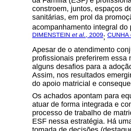
da Família (ESF) e profission
constroem, juntos, espaços de
sanitárias, em prol da promo
acompanhamento integral do p
DIMENSTEIN
et al
., 2009
CUNHA 
;
Apesar de o atendimento conj
profissionais preferirem ess
alguns desafios para a adoçã
Assim, nos resultados emergi
do apoio matricial e conseque
Os achados apontam para equ
atuar de forma integrada e 
processo de trabalho de matri
ESF nessa estratégia. Há uma
tomada de decisões (destaqu