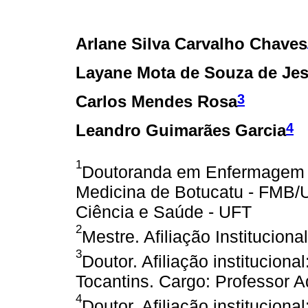
Arlane Silva Carvalho Chaves
Layane Mota de Souza de Je
3
Carlos Mendes Rosa
4
Leandro Guimarães Garcia
1
Doutoranda em Enfermagem P
Medicina de Botucatu - FMB
Ciência e Saúde - UFT
2
Mestre. Afiliação Institucion
3
Doutor. Afiliação institucion
Tocantins. Cargo: Professor A
4
Doutor. Afiliação institucion