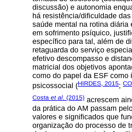
discussão) e autonomia enqua
há resistência/dificuldade da
saúde mental na rotina diária
em sofrimento psíquico, justi
específico para tal, além de d
retaguarda do serviço especi
efetivo descompasso e distan
matricial dos objetivos aponta
como do papel da ESF como i
HIRDES, 2015
CO
psicossocial (
;
Costa
et al
. (2015)
acrescem aind
da prática do AM passam pel
valores e significados que f
organização do processo de t