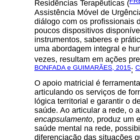
FR
Residências Terapêuticas (
Assistência Móvel de Urgênc
diálogo com os profissionais 
poucos dispositivos disponív
instrumentos, saberes e práti
uma abordagem integral e hu
vezes, resultam em ações prec
BONFADA e GUIMARÃES, 2015
C
;
O apoio matricial é ferrament
articulando os serviços de fo
lógica territorial e garantir 
saúde. Ao articular a rede, o a
encapsulamento
, produz um 
saúde mental na rede, possib
diferenciação das situações