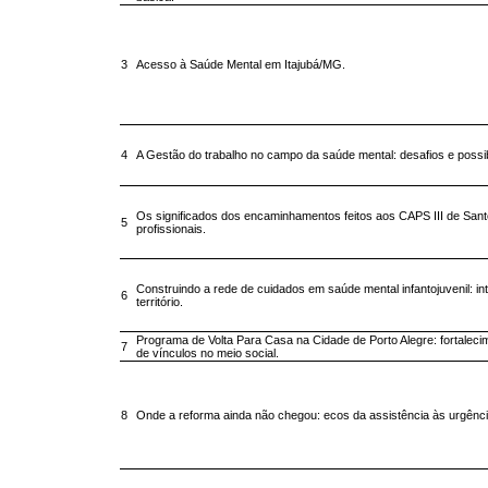
3
Acesso à Saúde Mental em Itajubá/MG.
4
A Gestão do trabalho no campo da saúde mental: desafios e possib
Os significados dos encaminhamentos feitos aos CAPS III de Sant
5
profissionais.
Construindo a rede de cuidados em saúde mental infantojuvenil: i
6
território.
Programa de Volta Para Casa na Cidade de Porto Alegre: fortalecim
7
de vínculos no meio social.
8
Onde a reforma ainda não chegou: ecos da assistência às urgência