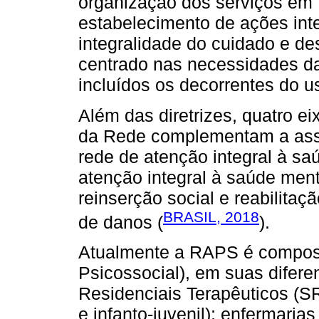
organização dos serviços em
estabelecimento de ações inter
integralidade do cuidado e d
centrado nas necessidades d
incluídos os decorrentes do u
Além das diretrizes, quatro e
da Rede complementam a assi
rede de atenção integral à sa
atenção integral à saúde menta
reinserção social e reabilita
BRASIL, 2018
de danos (
).
Atualmente a RAPS é compost
Psicossocial), em suas difere
Residenciais Terapêuticos (S
e infanto-juvenil); enfermaria