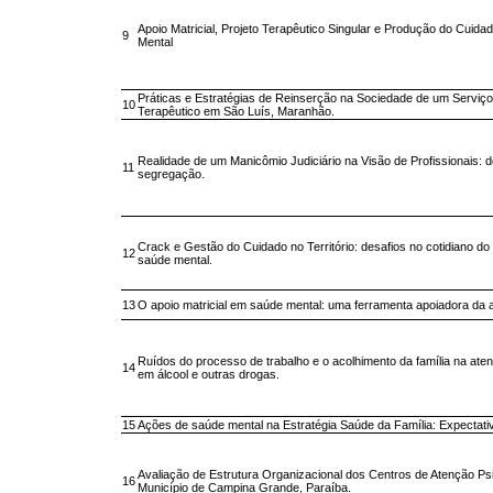
Apoio Matricial, Projeto Terapêutico Singular e Produção do Cuid
9
Mental
Práticas e Estratégias de Reinserção na Sociedade de um Serviço
10
Terapêutico em São Luís, Maranhão.
Realidade de um Manicômio Judiciário na Visão de Profissionais: d
11
segregação.
Crack e Gestão do Cuidado no Território: desafios no cotidiano do
12
saúde mental.
13
O apoio matricial em saúde mental: uma ferramenta apoiadora da a
Ruídos do processo de trabalho e o acolhimento da família na ate
14
em álcool e outras drogas.
15
Ações de saúde mental na Estratégia Saúde da Família: Expectativ
Avaliação de Estrutura Organizacional dos Centros de Atenção Ps
16
Município de Campina Grande, Paraíba.