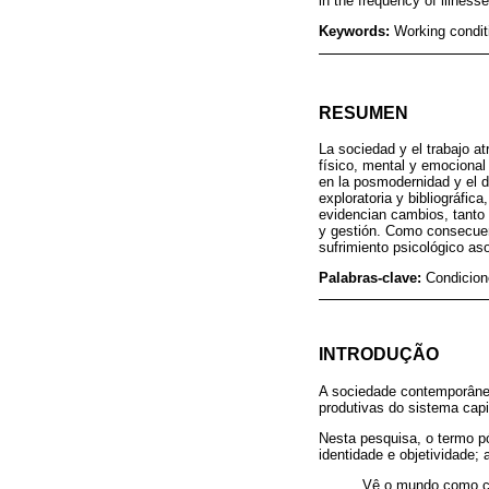
in the frequency of illness
Keywords:
Working condit
RESUMEN
La sociedad y el trabajo at
físico, mental y emocional 
en la posmodernidad y el 
exploratoria y bibliográfica
evidencian cambios, tanto
y gestión. Como consecuenc
sufrimiento psicológico a
Palabras-clave:
Condicion
INTRODUÇÃO
A sociedade contemporânea 
produtivas do sistema capi
Nesta pesquisa, o termo p
identidade e objetividade; 
Vê o mundo como con