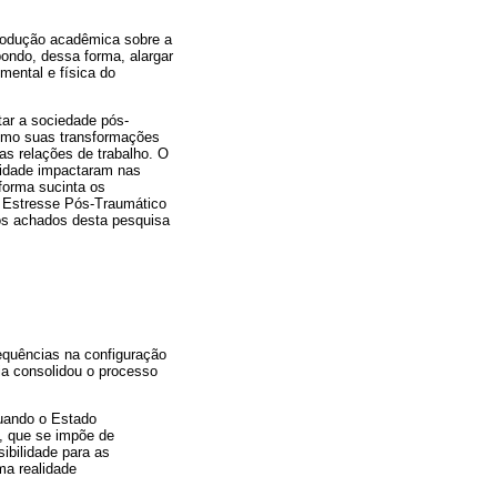
produção acadêmica sobre a
ondo, dessa forma, alargar
mental e física do
tar a sociedade pós-
como suas transformações
s relações de trabalho. O
nidade impactaram nas
forma sucinta os
e Estresse Pós-Traumático
os achados desta pesquisa
equências na configuração
ia consolidou o processo
quando o Estado
l, que se impõe de
ibilidade para as
ma realidade