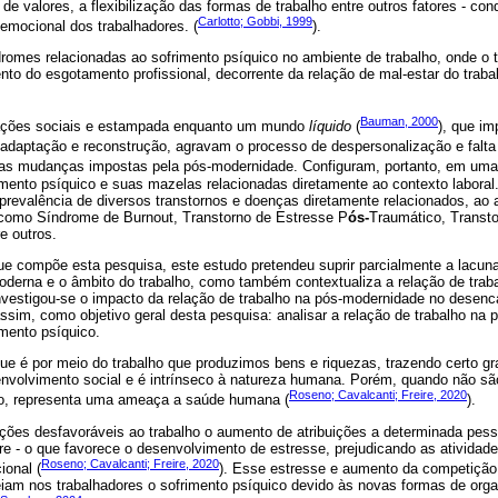
o de valores, a flexibilização das formas de trabalho entre outros fatores - c
Carlotto; Gobbi, 1999
 emocional dos trabalhadores. (
).
romes relacionadas ao sofrimento psíquico no ambiente de trabalho, onde o 
nto do esgotamento profissional, decorrente da relação de mal-estar do traba
Bauman, 2000
mações sociais e estampada enquanto um mundo
líquido
(
), que im
adaptação e reconstrução, agravam o processo de despersonalização e falta 
rias mudanças impostas pela pós-modernidade. Configuram, portanto, em uma 
ento psíquico e suas mazelas relacionadas diretamente ao contexto laboral.
revalência de diversos transtornos e doenças diretamente relacionados, ao
is como Síndrome de Burnout, Transtorno de Estresse P
ós-
Traumático, Transt
e outros.
 que compõe esta pesquisa, este estudo pretendeu suprir parcialmente a lacun
derna e o âmbito do trabalho, como também contextualiza a relação de trabal
investigou-se o impacto da relação de trabalho na pós-modernidade no desen
ssim, como objetivo geral desta pesquisa: analisar a relação de trabalho na
mento psíquico.
ue é por meio do trabalho que produzimos bens e riquezas, trazendo certo gr
envolvimento social e é intrínseco à natureza humana. Porém, quando não sã
Roseno; Cavalcanti; Freire, 2020
jo, representa uma ameaça a saúde humana (
).
ões desfavoráveis ao trabalho o aumento de atribuições a determinada pesso
bre - o que favorece o desenvolvimento de estresse, prejudicando as atividad
Roseno; Cavalcanti; Freire, 2020
ional (
). Esse estresse e aumento da competição
iam nos trabalhadores o sofrimento psíquico devido às novas formas de orga