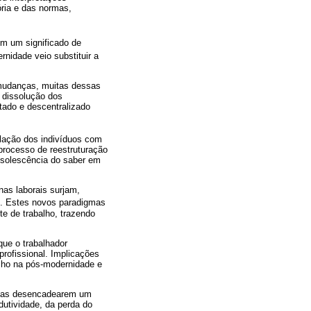
ória e das normas,
om um significado de
rnidade veio substituir a
 mudanças, muitas dessas
 dissolução dos
ntado e descentralizado
lação dos indivíduos com
processo de reestruturação
obsolescência do saber em
nas laborais surjam,
). Estes novos paradigmas
e de trabalho, trazendo
ue o trabalhador
rofissional. Implicações
alho na pós-modernidade e
stas desencadearem um
dutividade, da perda do