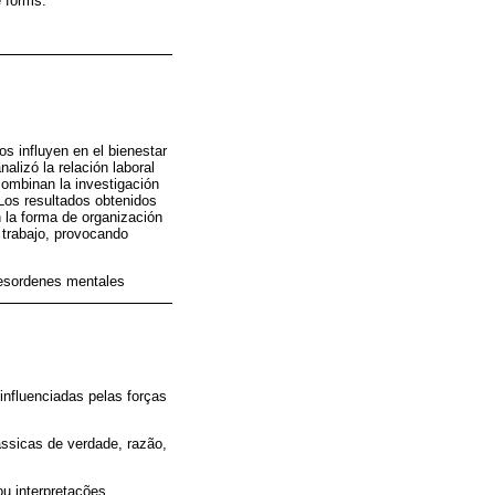
e forms.
os influyen en el bienestar
alizó la relación laboral
ombinan la investigación
. Los resultados obtenidos
 la forma de organización
 trabajo, provocando
Desordenes mentales
influenciadas pelas forças
ssicas de verdade, razão,
ou interpretações