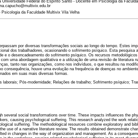
 Universidade Federal do Espírito Santo - Docente em Psicologia da Faculdad
ana.capucho@multivix.edu.br
Psicologia da Faculdade Multivix Vila Velha
perpassam por diversas transformações sociais ao longo do tempo. Estes imp
cional dos trabalhadores, ocasionando o sofrimento psíquico. Esta pesquisa a
ade e o desencadeamento do sofrimento psíquico. Os recursos metodológico
a, com uma abordagem qualitativa e a utilização de uma revisão de literatura n
as, tanto nas organizações, como nos indivíduos, o que resultou na modif
o consequência, houve uma evolução na frequência de doenças no ambiente
ionados em suas mais diversas formas.
 laborais; Pós-modernidade; Relações de trabalho; Sofrimento psíquico; Tr
h several social transformations over time. These impacts influences the phy
rkers, causing psychological suffering. This research analyzed the work relati
ological suffering. The methodological resources combine exploratory and bibl
the use of a narrative literature review. The results obtained demonstrate cha
ulted in changes in the way of organization and management. As a consequenc