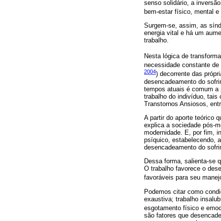
senso solidário, a inversã
bem-estar físico, mental e
Surgem-se, assim, as sínd
energia vital e há um aume
trabalho.
Nesta lógica de transfor
necessidade constante de 
2004
) decorrente das próp
desencadeamento do sofrim
tempos atuais é comum a p
trabalho do indivíduo, ta
Transtornos Ansiosos, entr
A partir do aporte teórico
explica a sociedade pós-mo
modernidade. E, por fim, 
psíquico, estabelecendo, a
desencadeamento do sofri
Dessa forma, salienta-se q
O trabalho favorece o des
favoráveis para seu mane
Podemos citar como condiç
exaustiva; trabalho insalu
esgotamento físico e emoc
são fatores que desencade