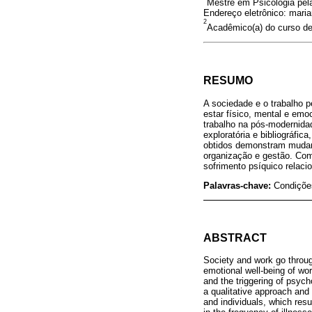
Mestre em Psicologia pela
Endereço eletrônico: mari
2
Acadêmico(a) do curso de 
RESUMO
A sociedade e o trabalho 
estar físico, mental e emo
trabalho na pós-modernid
exploratória e bibliográfic
obtidos demonstram mudanç
organização e gestão. Com
sofrimento psíquico relac
Palavras-chave:
Condições
ABSTRACT
Society and work go throug
emotional well-being of wo
and the triggering of psych
a qualitative approach and 
and individuals, which res