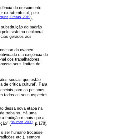
endência do crescimento
extraterritorial, pelo
ques; Freitas, 2019
).
 substituição do padrão
 pelo sistema neoliberal.
ícios gerados aos
processo do avanço
itividade e a exigência de
nal dos trabalhadores.
apasse seus limites de
ções sociais que estão
de crítica cultural”. Para
renciais para as pessoas,
 em todos os seus aspectos
ão dessa nova etapa na
de trabalho. Há uma
e a tradição é mais que a
Bauman, 2000
ção” (
, p.178).
e o ser humano trocasse
tradições etc.), sempre