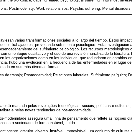
es in the workplace, causing related psychological suffering in its most divers
ions; Postmodernity; Work relationships; Psychic suffering; Mental disorders
raviesan varias transformaciones sociales a lo largo del tiempo. Estos impact
de los trabajadores, provocando sufrimiento psicológico. Esta investigación an
desencadenamiento del sufrimiento psicológico. Los recursos metodológicos c
, con un enfoque cualitativo y el uso de una revisión narrativa de la literatura
 en las organizaciones como en los individuos, que redundaron en cambios en
ia, hubo una evolución en la frecuencia de las enfermedades en el lugar de
sociado en sus más diversas formas.
es de trabajo; Posmodernidad; Relaciones laborales; Sufrimiento psíquico; 
está marcada pelas revoluções tecnológicas, sociais, políticas e culturais, 
talista e pelas novas tendências da pós-modernidade.
ós-modernidade assegura uma linha de pensamento que reflete as noções clá
analisa a sociedade de forma instável, fluída:
tingente, gratuito, diverso, instável, imprevisível, um conjunto de culturas 