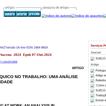
Serviços P
-4427
versão On-line
ISSN
1984-980X
Journal
arbacena 2024 Epub 07-Out-2024
SciELO 
427.v16n29.0008
Artigo
ARTIGO
Portugu
Artigo 
QUICO NO TRABALHO: UMA ANÁLISE
Referên
IDADE
Como ci
SciELO 
Traduçã
Enviar e
G AT WORK: AN ANALYSIS IN