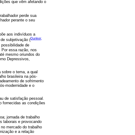
ondições que vêm afetando o
trabalhador perde sua
lhador perante o seu
põe aos indivíduos a
Dunker,
de subjetivação (
possibilidade de
 Por essa razão, nos
 até mesmo oriundos do
orno Depressivos,
a sobre o tema, a qual
ho brasileira na pós-
cadeamento de sofrimento
 pós-modernidade e o
au de satisfação pessoal.
o fornecidas as condições
a; jornada de trabalho
es laborais e provocando
 no mercado do trabalho
nização e a relação