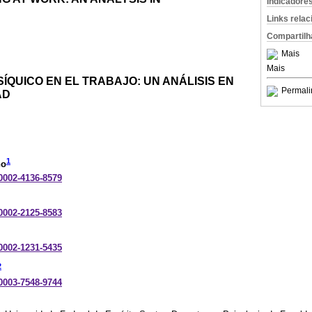
Indicadore
Links rela
Compartilh
Mais
Mais
SÍQUICO EN EL TRABAJO: UN ANÁLISIS EN
Permali
AD
1
ho
-0002-4136-8579
-0002-2125-8583
-0002-1231-5435
2
-0003-7548-9744