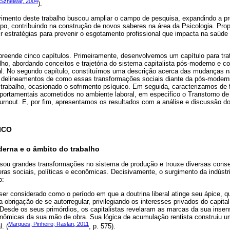
Sznelwar, 2004
).
vimento deste trabalho buscou ampliar o campo de pesquisa, expandindo a 
o, contribuindo na construção de novos saberes na área da Psicologia. Prop
r estratégias para prevenir o esgotamento profissional que impacta na saúde 
preende cinco capítulos. Primeiramente, desenvolvemos um capítulo para tra
lho, abordando conceitos e trajetória do sistema capitalista pós-moderno e 
al. No segundo capítulo, constituímos uma descrição acerca das mudanças na
ta delineamentos de como essas transformações sociais diante da pós-moder
 trabalho, ocasionado o sofrimento psíquico. Em seguida, caracterizamos de 
portamentais acometidos no ambiente laboral, em especifico o Transtorno d
rnout. E, por fim, apresentamos os resultados com a análise e discussão d
ICO
erna e o âmbito do trabalho
usou grandes transformações no sistema de produção e trouxe diversas cons
eras sociais, políticas e econômicas. Decisivamente, o surgimento da indústr
o:
er considerado como o período em que a doutrina liberal atinge seu ápice, 
 obrigação de se autorregular, privilegiando os interesses privados do capita
esde os seus primórdios, os capitalistas revelaram as marcas da sua insens
nômicas da sua mão de obra. Sua lógica de acumulação rentista construiu u
Marques; Pinheiro; Raslan, 2011
. (
, p. 575).