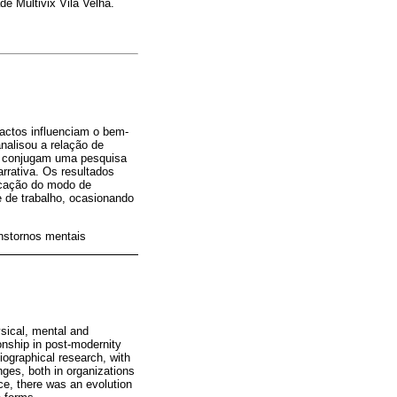
e Multivix Vila Velha.
actos influenciam o bem-
nalisou a relação de
s conjugam uma pesquisa
arrativa. Os resultados
icação do modo de
 de trabalho, ocasionando
anstornos mentais
sical, mental and
onship in post-modernity
iographical research, with
nges, both in organizations
e, there was an evolution