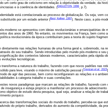
do um certo grau de ceticismo em relação à objetividade da verdade, da hist
EAGLETON, 1996
sincrasias e à coerência de identidades. (
, p.7).
odernidade está correlacionada ao processo de globalização. Ou seja, vem c
Best; Kellner, 1997
substituído por um estado anterior (
). Neste caso, a pós-mode
 pós-moderno se apresentou com ideias revolucionárias e emancipatórias de
mentos dos anos de 1960. No entanto, os movimentos na França, bem como a
política revolucionária da época contribuíram para a teoria do sujeito fragme
 diretamente nas relações humanas de uma forma geral e, sobremodo, na re
através do seu trabalho. Sendo introduzidas pelo mundo pós-moderno e seu 
ssignificação dos contextos laborais modernos, caracterizados pela rápida 
s evoluções tecnológicas.
 transforma a natureza do trabalho, fazendo com que novos padrões nas roti
Trevizan
et al.
, 2023
sólido para leve, visando o máximo de satisfação pessoal (
modo de agir das pessoas, bem como reconfiguraram as relações e o ambient
tabilidades à categoria trabalho e suas correlações.
estes novos paradigmas que marcam as relações de trabalho, fazendo com q
de insegurança e esteja propício a manifestar um processo de adoecimento p
mo objetivo de estudo desta pesquisa, qual seja, analisar a relação de trab
rimento psíquico.
cerca das transformações sociais do mundo do trabalho, percebe-se que e
vindo do próprio trabalho, derivados do aumento da competitividade, da pro