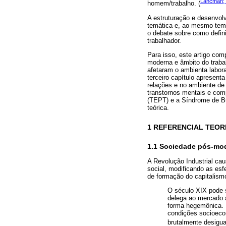
Lancman; 
homem/trabalho. (
A estruturação e desenvol
temática e, ao mesmo temp
o debate sobre como defini
trabalhador.
Para isso, este artigo com
moderna e âmbito do traba
afetaram o ambienta labor
terceiro capítulo apresen
relações e no ambiente de
transtornos mentais e com
(TEPT) e a Síndrome de Bu
teórica.
1 REFERENCIAL TEOR
1.1 Sociedade pós-mod
A Revolução Industrial ca
social, modificando as esf
de formação do capitalism
O século XIX pode s
delega ao mercado a
forma hegemônica. D
condições socioeco
brutalmente desigual