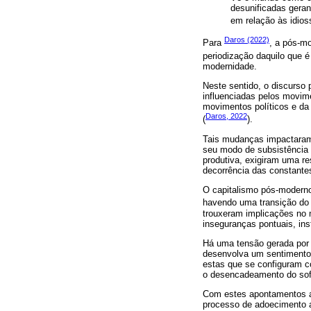
desunificadas geran
em relação às idios
Daros (2022)
Para
, a pós-m
periodização daquilo que é 
modernidade.
Neste sentido, o discurso
influenciadas pelos movi
movimentos políticos e da 
Daros, 2022
(
).
Tais mudanças impactaram
seu modo de subsistência 
produtiva, exigiram uma re
decorrência das constante
O capitalismo pós-moderno
havendo uma transição do 
trouxeram implicações no 
inseguranças pontuais, ins
Há uma tensão gerada por 
desenvolva um sentimento 
estas que se configuram co
o desencadeamento do sof
Com estes apontamentos a
processo de adoecimento ad