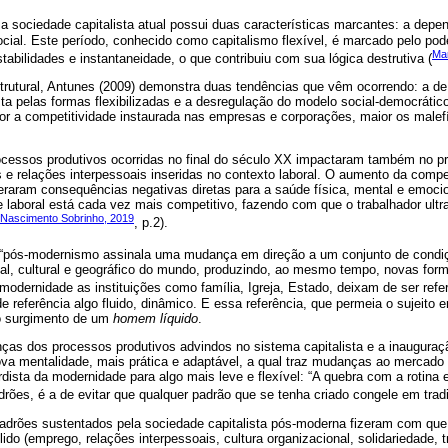
 a sociedade capitalista atual possui duas características marcantes: a dep
ial. Este período, conhecido como capitalismo flexível, é marcado pelo poder 
Mar
tabilidades e instantaneidade, o que contribuiu com sua lógica destrutiva (
trutural, Antunes (2009) demonstra duas tendências que vêm ocorrendo: a de
ista pelas formas flexibilizadas e a desregulação do modelo social-democrático
or a competitividade instaurada nas empresas e corporações, maior os malef
cessos produtivos ocorridas no final do século XX impactaram também no 
 e relações interpessoais inseridas no contexto laboral. O aumento da compet
eraram consequências negativas diretas para a saúde física, mental e emocio
 laboral está cada vez mais competitivo, fazendo com que o trabalhador ultr
 Nascimento Sobrinho, 2019
, p.2).
 o “pós-modernismo assinala uma mudança em direção a um conjunto de condi
al, cultural e geográfico do mundo, produzindo, ao mesmo tempo, novas forma 
-modernidade as instituições como família, Igreja, Estado, deixam de ser refe
e referência algo fluido, dinâmico. E essa referência, que permeia o sujeito
 o surgimento de um
homem líquido
.
s dos processos produtivos advindos no sistema capitalista e a inauguraç
a mentalidade, mais prática e adaptável, a qual traz mudanças ao mercado 
rdista da modernidade para algo mais leve e flexível: “A quebra com a rotina 
adrões, é a de evitar que qualquer padrão que se tenha criado congele em tradi
adrões sustentados pela sociedade capitalista pós-moderna fizeram com qu
lido (emprego, relações interpessoais, cultura organizacional, solidariedade, 