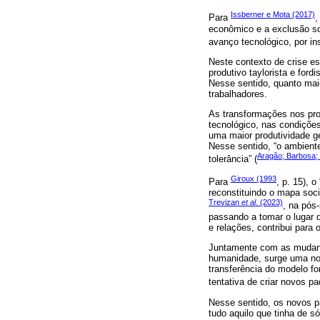
Issberner e Mota (2017)
Para
,
econômico e a exclusão soc
avanço tecnológico, por ins
Neste contexto de crise es
produtivo taylorista e ford
Nesse sentido, quanto mai
trabalhadores.
As transformações nos pro
tecnológico, nas condições
uma maior produtividade g
Nesse sentido, “o ambiente
Aragão; Barbosa;
tolerância” (
Giroux (1993
Para
, p. 15),
reconstituindo o mapa soci
Trevizan
et al.
(2023)
, na pós
passando a tomar o lugar d
e relações, contribui para
Juntamente com as mudança
humanidade, surge uma nov
transferência do modelo fo
tentativa de criar novos p
Nesse sentido, os novos p
tudo aquilo que tinha de só