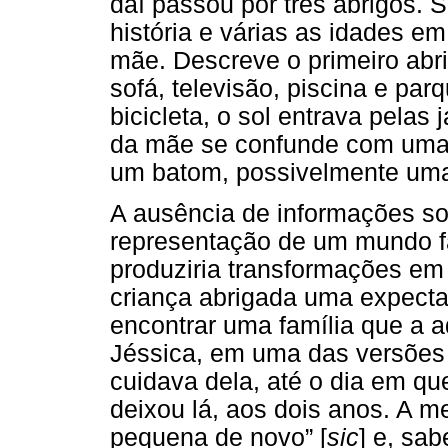
daí passou por três abrigos. 
história e várias as idades e
mãe. Descreve o primeiro abr
sofá, televisão, piscina e pa
bicicleta, o sol entrava pelas 
da mãe se confunde com uma “
um batom, possivelmente uma 
A ausência de informações sob
representação de um mundo f
produziria transformações em
criança abrigada uma expectat
encontrar uma família que a a
Jéssica, em uma das versões 
cuidava dela, até o dia em que
deixou lá, aos dois anos. A m
pequena de novo” [
sic
] e, sa