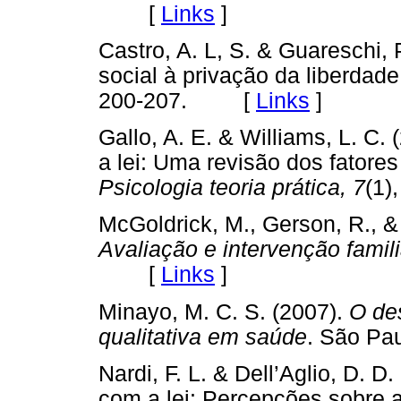
[
Links
]
Castro, A. L, S. & Guareschi,
social à privação da liberdade
200-207. [
Links
]
Gallo, A. E. & Williams, L. C
a lei: Uma revisão dos fatores
Psicologia teoria prática, 7
(1
McGoldrick, M., Gerson, R., &
Avaliação e intervenção famili
[
Links
]
Minayo, M. C. S. (2007).
O de
qualitativa em saúde
. São P
Nardi, F. L. & Dell’Aglio, D. D
com a lei: Percepções sobre a