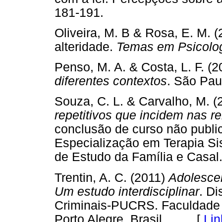
181-191.
Oliveira, M. B & Rosa, E. M. (
alteridade.
Temas em Psicolog
Penso, M. A. & Costa, L. F. (
diferentes contextos
. São P
Souza, C. L. & Carvalho, M. 
repetitivos que incidem nas re
conclusão de curso não publi
Especialização em Terapia Si
de Estudo da Família e Cas
Trentin, A. C. (2011)
Adolescen
Um estudo interdisciplinar
. D
Criminais-PUCRS. Faculdade d
Porto Alegre, Brasil. [
Lin