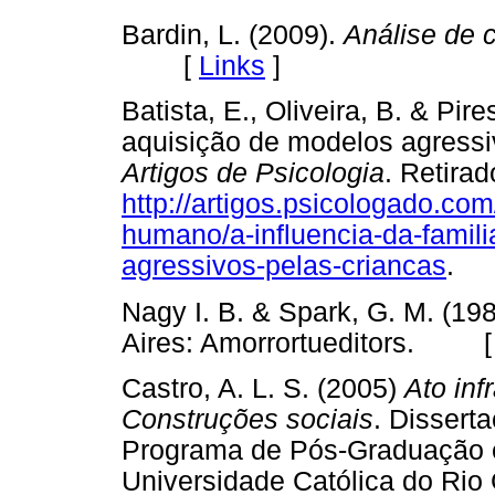
Bardin, L. (2009).
Análise de 
[
Links
]
Batista, E., Oliveira, B. & Pire
aquisição de modelos agressi
Artigos de Psicologia
. Retira
http://artigos.psicologado.co
humano/a-influencia-da-famil
agressivos-pelas-criancas
.
Nagy I. B. & Spark, G. M. (19
Aires: Amorrortueditors. 
Castro, A. L. S. (2005)
Ato inf
Construções sociais
. Dissert
Programa de Pós-Graduação em
Universidade Católica do Rio 