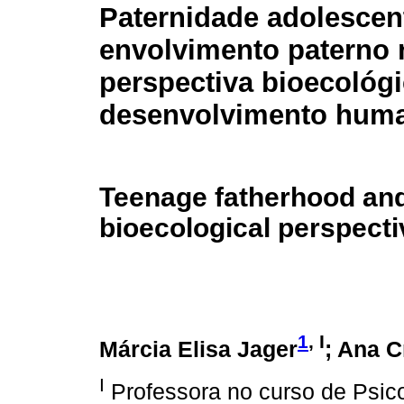
Paternidade adolescen
envolvimento paterno 
perspectiva bioecológ
desenvolvimento hum
Teenage fatherhood and
bioecological perspect
1
, I
Márcia Elisa Jager
; Ana C
I
Professora no curso de Psico