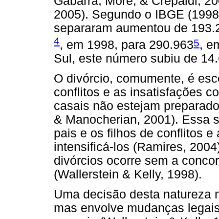
Gabarra, More, & Crepaldi, 20
2005). Segundo o IBGE (1998;
separaram aumentou de 193.
4
5
, em 1998, para 290.963
, e
Sul, este número subiu de 14
O divórcio, comumente, é esco
conflitos e as insatisfações 
casais não estejam preparado
& Manocherian, 2001). Essa 
pais e os filhos de conflitos 
intensificá-los (Ramires, 2004
divórcios ocorre sem a conco
(Wallerstein & Kelly, 1998).
Uma decisão desta natureza 
mas envolve mudanças legais,