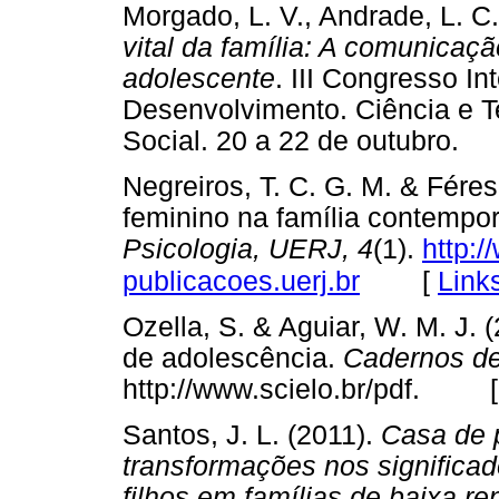
Morgado, L. V., Andrade, L. C.
vital da família: A comunicaçã
adolescente
. III Congresso In
Desenvolvimento. Ciência e T
Social. 20 a 22 de outubr
Negreiros, T. C. G. M. & Féres
feminino na família contempo
Psicologia, UERJ, 4
(1).
http:/
[
Link
publicacoes.uerj.br
Ozella, S. & Aguiar, W. M. J.
de adolescência.
Cadernos de
http://www.scielo.br/pdf. 
Santos, J. L. (2011).
Casa de p
transformações nos significad
filhos em famílias de baixa re