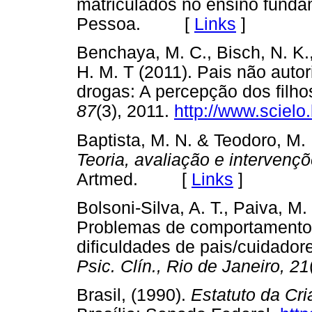
matriculados no ensino fund
Pessoa. [
Links
]
Benchaya, M. C., Bisch, N. K.,
H. M. T (2011). Pais não autor
drogas: A percepção dos filh
87
(3), 2011.
http://www.scielo.
Baptista, M. N. & Teodoro, M.
Teoria, avaliação e intervenç
Artmed. [
Links
]
Bolsoni-Silva, A. T., Paiva, M.
Problemas de comportamento 
dificuldades de pais/cuidador
Psic. Clín., Rio de Janeiro, 21
Brasil, (1990).
Estatuto da Cr