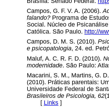
Brasília: Senado Federal.
htt
Campos, G. F. V. A. (2006).
Ad
falando?
Programa de Estudo
Social. Núcleo de Psicanálise
Católica. São Paulo.
http://w
Campos, D. M. S. (2010).
Psi
e psicopatologia
, 24. ed. Pe
Maluf, A. C. R. F. D. (2010).
No
modernidade
. São Paulo: A
Macarini, S. M., Martins, G. D.,
(2010). Práticas parentais: Uma
Universidade Federal de Santa
Brasileiros de Psicologia, 62
(
[
Links
]