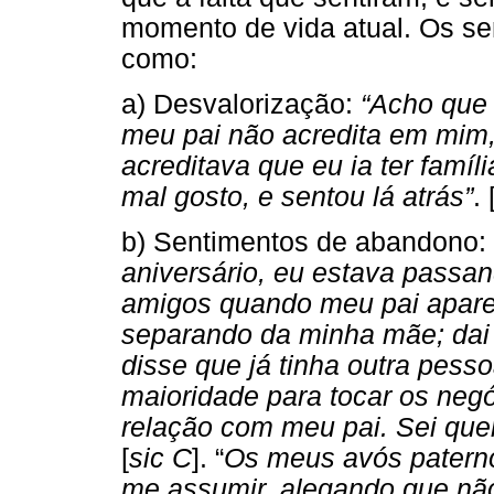
momento de vida atual. Os se
como:
a) Desvalorização:
“Acho que 
meu pai não acredita em mim,
acreditava que eu ia ter famíli
mal gosto, e sentou lá atrás”
. 
b) Sentimentos de abandono: 
aniversário, eu estava passa
amigos quando meu pai apare
separando da minha mãe; dai e
disse que já tinha outra pess
maioridade para tocar os neg
relação com meu pai. Sei qu
[
sic C
]. “
Os meus avós paterno
me assumir, alegando que não