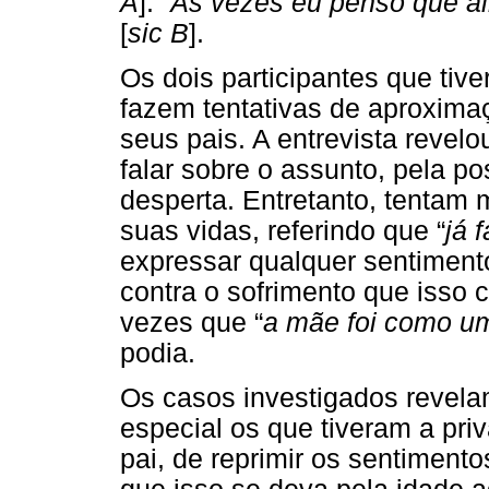
A
]. “
Às vezes eu penso que ai
[
sic B
].
Os dois participantes que tive
fazem tentativas de aproxima
seus pais. A entrevista revel
falar sobre o assunto, pela p
desperta. Entretanto, tentam 
suas vidas, referindo que “
já 
expressar qualquer sentimen
contra o sofrimento que isso 
vezes que “
a mãe foi como u
podia.
Os casos investigados revela
especial os que tiveram a priv
pai, de reprimir os sentimento