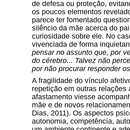
de defesa ou proteção, evitand
os poucos elementos revelado
parece ter fomentado questio
silêncio da mãe acerca do pai
curiosidade sobre ele. No ca
vivenciada de forma inquietan
pensar no assunto que, por v
do cérebro... Talvez não perc
por não procurar responder o
A fragilidade do vínculo afet
repetição em outras relações 
afastamento viesse acompan
mãe e de novos relacionament
Dias, 2011). Os aspectos psic
autonomia, competência, auto
um ambiente continente e ade