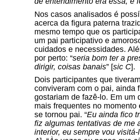
de entendimento era essa, e f
Nos casos analisados é possí
acerca da figura paterna trazi
mesmo tempo que os participa
um pai participativo e amoro
cuidados e necessidades. Além
por perto: “
seria bom ter a pr
dirigir, coisas banais
” [
sic C
].
Dois participantes que tivera
conviveram com o pai, ainda 
gostariam de fazê-lo. Em um d
mais frequentes no momento e
se tornou pai. “
Eu ainda fico t
fiz algumas tentativas de me
interior, eu sempre vou visitá-