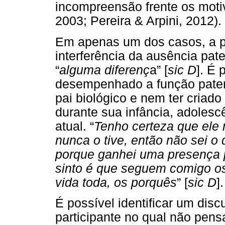
incompreensão frente os moti
2003; Pereira & Arpini, 2012).
Em apenas um dos casos, a pa
interferência da ausência pat
“
alguma diferenç
a” [
sic D
]. É 
desempenhado a função paterna
pai biológico e nem ter criado
durante sua infância, adoles
atual. “
Tenho certeza que ele 
nunca o tive, então não sei o q
porque ganhei uma presença 
sinto é que seguem comigo 
vida toda, os porquês
” [
sic D
].
É possível identificar um disc
participante no qual não pen