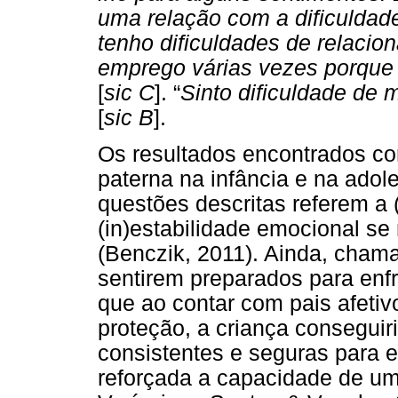
uma relação com a dificuldad
tenho dificuldades de relaci
emprego várias vezes porque 
[
sic C
]. “
Sinto dificuldade de
[
sic B
].
Os resultados encontrados cor
paterna na infância e na ado
questões descritas referem a 
(in)estabilidade emocional se
(Benczik, 2011). Ainda, chama
sentirem preparados para enfr
que ao contar com pais afeti
proteção, a criança conseguir
consistentes e seguras para e
reforçada a capacidade de um