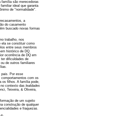
a família são merecedoras
amiliar ideal que garanta
nônimo de "normalidade".
 recasamentos, a
ação do casamento
 têm buscado novas formas
no trabalho, nos
 ela se constituir como
delos entre seus membros
sem histórico de DQ.
aior ocorrência de DQ em
ter dificuldades de
ou de outros familiares
lias.
 pais. Por esse
ros comportamentos com os
os filhos. A família pode,
a no contexto das
lealdades
i, Teixeira, & Oliveira,
 formação de um sujeito
 na construção de qualquer
encialidades e fraquezas.
4).