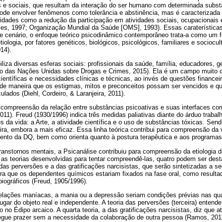
os e sociais, que resultam da interação do ser humano com determinada subst
a pode envolver fenômenos como tolerância e abstinência, mas é caracterizad
vidades como a redução da participação em atividades sociais, ocupacionais 
mes, 1997; Organização Mundial da Saúde [OMS], 1993). Essas caraterístic
cenário, o enfoque teórico psicodinâmico contemporâneo trata-a como um fe
ologia, por fatores genéticos, biológicos, psicológicos, familiares e sociocul
14).
za diversas esferas sociais: profissionais da saúde, família, educadores, ge
ório das Nações Unidas sobre Drogas e Crimes, 2015). Ela é um campo muito
ientíficas e necessidades clínicas e técnicas, ao invés de questões financeir
 de maneira que os estigmas, mitos e preconceitos possam ser vencidos e qu
lados (Diehl, Cordeiro, & Laranjeira, 2011).
 compreensão da relação entre substâncias psicoativas e suas interfaces c
1). Freud (1930/1996) indica três medidas paliativas diante do árduo trabal
 da vida: a Arte, a atividade científica e o uso de substâncias tóxicas. Sen
ra, embora a mais eficaz. Essa linha teórica contribui para compreensão da v
imento da DQ, bem como orienta quanto à postura terapêutica e aos programa
anstornos mentais, a Psicanálise contribuiu para compreensão da etiologia d
e as teorias desenvolvidas para tentar compreendê-las, quatro podem ser dest
as perversões e a das gratificações narcisistas, que serão sintetizadas a seg
dera que os dependentes químicos estariam fixados na fase oral, como resulta
biográficos (Freud, 1905/1996).
relações maníacas, a mania ou a depressão seriam condições prévias nas qu
lugar do objeto real e independente. A teoria das perversões (terceira) ente
o no Édipo arcaico. A quarta teoria, a das gratificações narcisistas, diz que 
segue prazer sem a necessidade da colaboração de outra pessoa (Ramos, 201