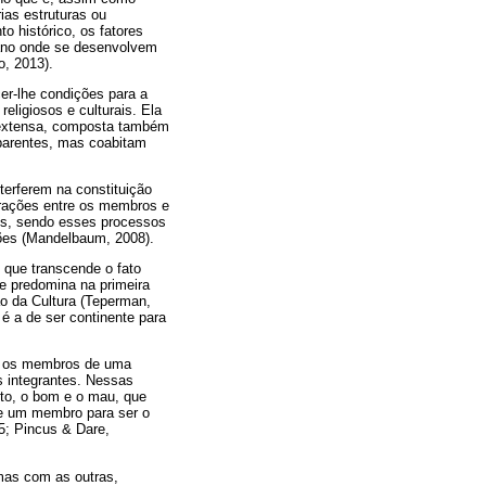
ias estruturas ou
 histórico, os fatores
mano onde se desenvolvem
o, 2013).
cer-lhe condições para a
eligiosos e culturais. Ela
o; extensa, composta também
parentes, mas coabitam
terferem na constituição
terações entre os membros e
tos, sendo esses processos
ções (Mandelbaum, 2008).
o que transcende o fato
ue predomina na primeira
ão da Cultura (Teperman,
é a de ser continente para
ra os membros de uma
s integrantes. Nessas
ito, o bom e o mau, que
se um membro para ser o
05; Pincus & Dare,
mas com as outras,