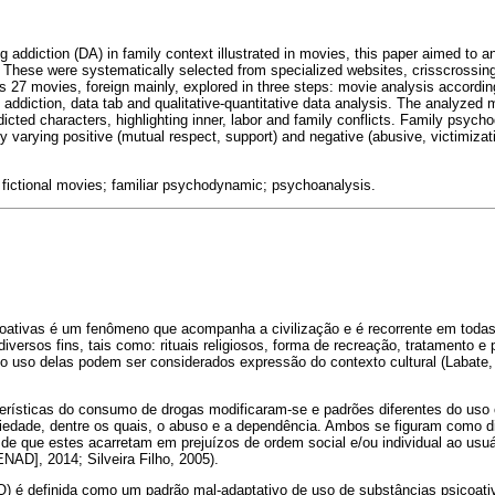
ug addiction (DA) in family context illustrated in movies, this paper aimed to a
These were systematically selected from specialized websites, crisscrossin
 27 movies, foreign mainly, explored in three steps: movie analysis according 
 addiction, data tab and qualitative-quantitative data analysis. The analyzed 
dicted characters, highlighting inner, labor and family conflicts. Family psy
ly varying positive (mutual respect, support) and negative (abusive, victimizati
 fictional movies; familiar psychodynamic; psychoanalysis.
oativas é um fenômeno que acompanha a civilização e é recorrente em todas
versos fins, tais como: rituais religiosos, forma de recreação, tratamento 
o uso delas podem ser considerados expressão do contexto cultural (Labate, 
erísticas do consumo de drogas modificaram-se e padrões diferentes do uso 
edade, dentre os quais, o abuso e a dependência. Ambos se figuram como di
e que estes acarretam em prejuízos de ordem social e/ou individual ao usuár
NAD], 2014; Silveira Filho, 2005).
) é definida como um padrão mal-adaptativo de uso de substâncias psicoat