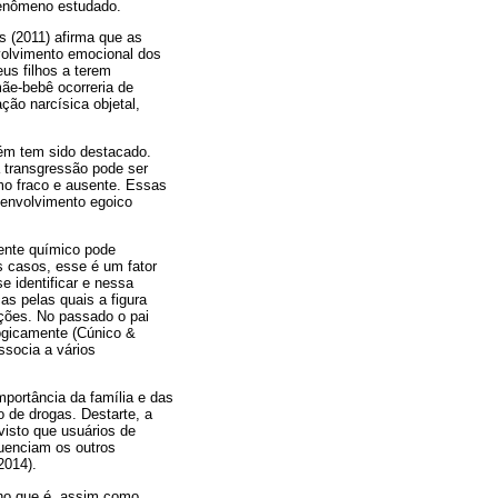
fenômeno estudado.
 (2011) afirma que as
volvimento emocional dos
us filhos a terem
ãe-bebê ocorreria de
ção narcísica objetal,
bém tem sido destacado.
a transgressão pode ser
mo fraco e ausente. Essas
senvolvimento egoico
ente químico pode
s casos, esse é um fator
e identificar e nessa
s pelas quais a figura
ções. No passado o pai
logicamente (Cúnico &
ssocia a vários
mportância da família e das
 de drogas. Destarte, a
visto que usuários de
uenciam os outros
2014).
no que é, assim como