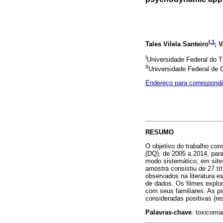
I,
1
Tales Vilela Santeiro
; 
I
Universidade Federal do T
II
Universidade Federal de G
Endereço para correspond
RESUMO
O objetivo do trabalho con
(DQ), de 2005 a 2014, par
modo sistemático, em site
amostra consistiu de 27 tí
observados na literatura e
de dados. Os filmes explor
com seus familiares. As p
consideradas positivas (re
Palavras-chave
: toxicoman