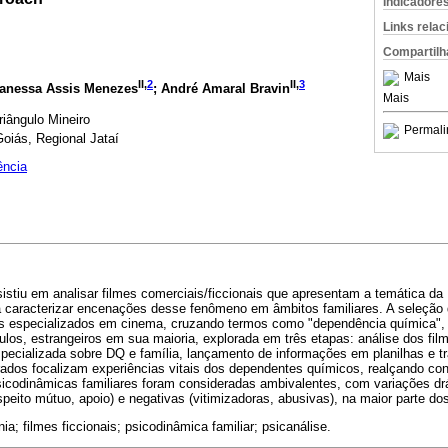
Indicadore
Links rela
Compartilh
Mais
II,
2
II,
3
Vanessa Assis Menezes
; André Amaral Bravin
Mais
riângulo Mineiro
Permali
oiás, Regional Jataí
ência
sistiu em analisar filmes comerciais/ficcionais que apresentam a temática 
a caracterizar encenações desse fenômeno em âmbitos familiares. A seleção d
s especializados em cinema, cruzando termos como "dependência química", "
tulos, estrangeiros em sua maioria, explorada em três etapas: análise dos fi
specializada sobre DQ e família, lançamento de informações em planilhas e tr
ados focalizam experiências vitais dos dependentes químicos, realçando confl
sicodinâmicas familiares foram consideradas ambivalentes, com variações drá
speito mútuo, apoio) e negativas (vitimizadoras, abusivas), na maior parte dos
ia; filmes ficcionais; psicodinâmica familiar; psicanálise.