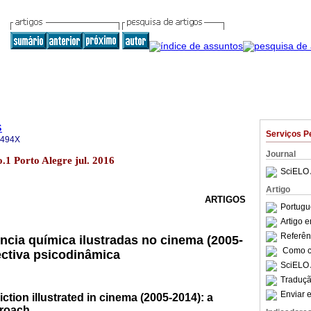
s
Serviços P
-494X
Journal
.1 Porto Alegre jul. 2016
SciELO 
Artigo
ARTIGOS
Portugu
Artigo 
Referên
ncia química ilustradas no cinema (2005-
Como ci
ctiva psicodinâmica
SciELO 
Traduçã
Enviar e
ction illustrated in cinema (2005-2014): a
roach