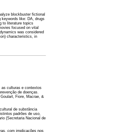
nalyze blockbuster fictional
g keywords like: DA, drugs
to literature topics
movies focused on vital
chodynamics was considered
on) characteristics, in
 as culturas e contextos
e prevenção de doenças.
Goulart, Fiore, Macrae, &
cultural de substância
stintos padrões de uso,
io (Secretaria Nacional de
ivas, com implicações nos