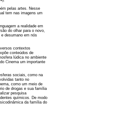
bém pelas artes. Nesse
tual tem nas imagens um
inguagem a realidade em
são do olhar para o novo,
no e desumano em nós
iversos contextos
 expõe conteúdos de
tmosfera lúdica no ambiente
m do Cinema um importante
esferas sociais, como na
volvidas tanto no
Cinema, como um meio de
io de drogas e sua família
alizar pesquisa
endentes químicos. De modo
psicodinâmica da família do