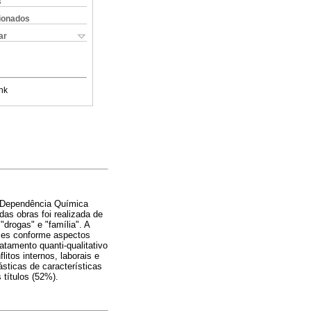
s
cionados
ar
nk
da Dependência Química
as obras foi realizada de
drogas" e "família". A
lmes conforme aspectos
atamento quanti-qualitativo
itos internos, laborais e
sticas de características
 títulos (52%).