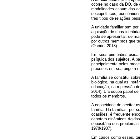
ocorre no caso da DQ, de 
modalidades assumidas ao 
sociopolíticos, econômico
três tipos de relações pess
A unidade familiar tem por
aquisição de suas identida
pode se apresentar, de man
por outros membros que te
(Osório, 2013).
Em seus primórdios psicana
psíquica dos sujeitos. A p
principalmente pelos proc
precoces em sua origem e 
A família se constitui sob
biológico, na qual as inst
educação, na repressão dos
2014). Ela ocupa papel ce
todos os membros.
A capacidade de aceitar o
família. Há famílias, por 
ocasiões, é frequente enco
denotam dinâmicas rígidas
depositário dos problemas 
1978/1987).
Em casos como esses, tant