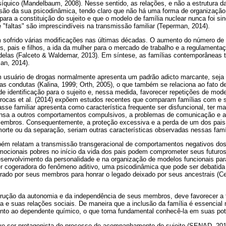
síquico (Mandelbaum, 2008). Nesse sentido, as relações, e não a estrutura d
ão da sua psicodinâmica, tendo claro que não há uma forma de organização f
ara a constituição do sujeito e que o modelo de família nuclear nunca foi si
 "faltas" são imprescindíveis na transmissão familiar (Teperman, 2014).
em sofrido várias modificações nas últimas décadas. O aumento do número de
s, pais e filhos, a ida da mulher para o mercado de trabalho e a regulament
delas (Falceto & Waldemar, 2013). Em síntese, as famílias contemporâneas
an, 2014).
 usuário de drogas normalmente apresenta um padrão adicto marcante, seja 
 condutas (Kalina, 1999; Orth, 2005), o que também se relaciona ao fato de
de identificação para o sujeito e, nessa medida, favorecer repetições de mo
rrocas et al. (2014) expõem estudos recentes que comparam famílias com e 
sse familiar apresenta como característica frequente ser disfuncional, ter m
ensa a outros comportamentos compulsivos, a problemas de comunicação e a 
membros. Consequentemente, a proteção excessiva e a perda de um dos pais 
 morte ou da separação, seriam outras características observadas nessas famí
mbém relatam a transmissão transgeracional de comportamentos negativos dos
emocionais pobres no início da vida dos pais podem comprometer seus futu
esenvolvimento da personalidade e na organização de modelos funcionais para 
r cogeradora do fenômeno aditivo, uma psicodinâmica que pode ser debatid
rado por seus membros para honrar o legado deixado por seus ancestrais (Cenc
strução da autonomia e da independência de seus membros, deve favorecer a
a e suas relações sociais. De maneira que a inclusão da família é essencial
unto ao dependente químico, o que torna fundamental conhecê-la em suas pot
ve ser protagonista do processo de acompanhamento do sujeito (SENAD, 201