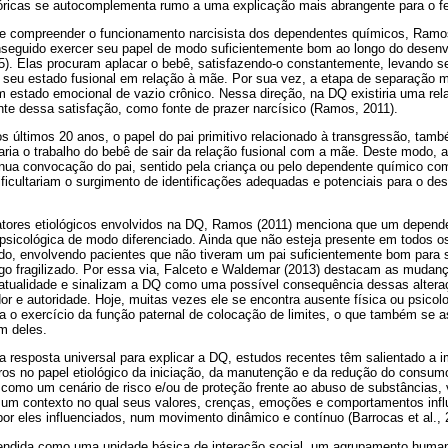
eóricas se autocomplementa rumo a uma explicação mais abrangente para o 
e compreender o funcionamento narcisista dos dependentes químicos, Ramos
nseguido exercer seu papel de modo suficientemente bom ao longo do desen
95). Elas procuram aplacar o bebê, satisfazendo-o constantemente, levando se
m seu estado fusional em relação à mãe. Por sua vez, a etapa de separação m
 estado emocional de vazio crônico. Nessa direção, na DQ existiria uma rela
nte dessa satisfação, como fonte de prazer narcísico (Ramos, 2011).
s últimos 20 anos, o papel do pai primitivo relacionado à transgressão, tam
itaria o trabalho do bebê de sair da relação fusional com a mãe. Deste modo, 
ua convocação do pai, sentido pela criança ou pelo dependente químico co
ficultariam o surgimento de identificações adequadas e potenciais para o de
fatores etiológicos envolvidos na DQ, Ramos (2011) menciona que um depend
 psicológica de modo diferenciado. Ainda que não esteja presente em todos o
do, envolvendo pacientes que não tiveram um pai suficientemente bom para s
 fragilizado. Por essa via, Falceto e Waldemar (2013) destacam as mudança
atualidade e sinalizam a DQ como uma possível consequência dessas altera
or e autoridade. Hoje, muitas vezes ele se encontra ausente física ou psico
ulta o exercício da função paternal de colocação de limites, o que também se a
m deles.
resposta universal para explicar a DQ, estudos recentes têm salientado a i
os no papel etiológico da iniciação, da manutenção e da redução do consumo
 como um cenário de risco e/ou de proteção frente ao abuso de substâncias, 
 um contexto no qual seus valores, crenças, emoções e comportamentos infl
 eles influenciados, num movimento dinâmico e contínuo (Barrocas et al., 
eendida como uma unidade básica de interação social, um agrupamento huma