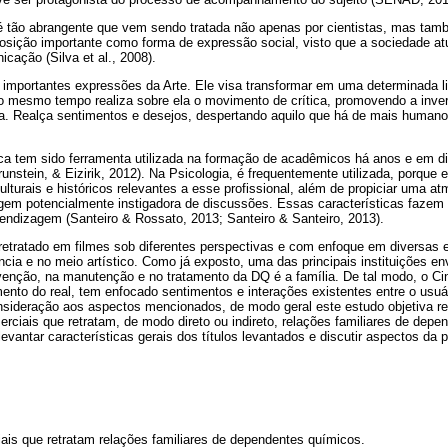
 tão abrangente que vem sendo tratada não apenas por cientistas, mas tam
osição importante como forma de expressão social, visto que a sociedade a
cação (Silva et al., 2008).
mportantes expressões da Arte. Ele visa transformar em uma determinada l
o mesmo tempo realiza sobre ela o movimento de crítica, promovendo a inver
asia. Realça sentimentos e desejos, despertando aquilo que há de mais huma
ca tem sido ferramenta utilizada na formação de acadêmicos há anos e em d
nstein, & Eizirik, 2012). Na Psicologia, é frequentemente utilizada, porque
lturais e históricos relevantes a esse profissional, além de propiciar uma a
agem potencialmente instigadora de discussões. Essas características faze
rendizagem (Santeiro & Rossato, 2013; Santeiro & Santeiro, 2013).
retratado em filmes sob diferentes perspectivas e com enfoque em diversas 
ência e no meio artístico. Como já exposto, uma das principais instituições en
venção, na manutenção e no tratamento da DQ é a família. De tal modo, o 
nto do real, tem enfocado sentimentos e interações existentes entre o usuár
onsideração aos aspectos mencionados, de modo geral este estudo objetiva re
rciais que retratam, de modo direto ou indireto, relações familiares de dep
levantar características gerais dos títulos levantados e discutir aspectos da 
iais que retratam relações familiares de dependentes químicos.