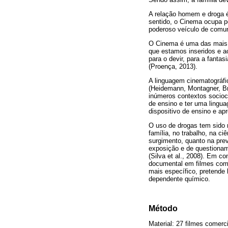
A relação homem e droga é
sentido, o Cinema ocupa p
poderoso veículo de comuni
O Cinema é uma das mais i
que estamos inseridos e a
para o devir, para a fant
(Proença, 2013).
A linguagem cinematográfi
(Heidemann, Montagner, Bru
inúmeros contextos sociocu
de ensino e ter uma lingu
dispositivo de ensino e ap
O uso de drogas tem sido 
família, no trabalho, na ci
surgimento, quanto na pre
exposição e de questioname
(Silva et al., 2008). Em c
documental em filmes come
mais específico, pretende 
dependente químico.
Método
Material: 27 filmes comerc