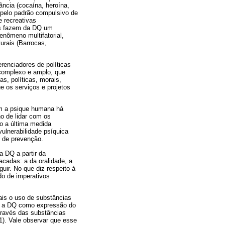
ância (cocaína, heroína,
a pelo padrão compulsivo de
e recreativas
as fazem da DQ um
nômeno multifatorial,
turais (Barrocas,
renciadores de políticas
 complexo e amplo, que
as, políticas, morais,
e os serviços e projetos
om a psique humana há
ho de lidar com os
do a última medida
ulnerabilidade psíquica
s de prevenção.
a DQ a partir da
acadas: a da oralidade, a
uir. No que diz respeito à
do de imperativos
ais o uso de substâncias
nde a DQ como expressão do
através das substâncias
1). Vale observar que esse