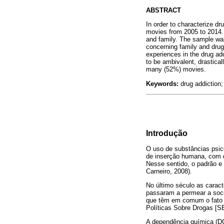
ABSTRACT
In order to characterize dr
movies from 2005 to 2014. 
and family. The sample was
concerning family and drug
experiences in the drug ad
to be ambivalent, drastical
many (52%) movies.
Keywords:
drug addiction;
Introdução
O uso de substâncias psic
de inserção humana, com di
Nesse sentido, o padrão e 
Carneiro, 2008).
No último século as caract
passaram a permear a soci
que têm em comum o fato d
Políticas Sobre Drogas [SE
A dependência química (DQ