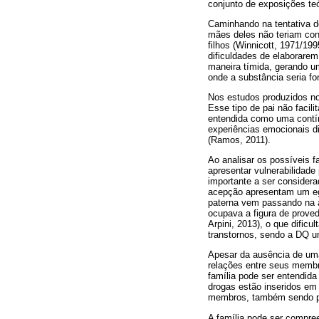
conjunto de exposições t
Caminhando na tentativa d
mães deles não teriam co
filhos (Winnicott, 1971/19
dificuldades de elaborare
maneira tímida, gerando um
onde a substância seria fo
Nos estudos produzidos no
Esse tipo de pai não facil
entendida como uma contín
experiências emocionais di
(Ramos, 2011).
Ao analisar os possíveis 
apresentar vulnerabilidade
importante a ser considera
acepção apresentam um ego
paterna vem passando na 
ocupava a figura de proved
Arpini, 2013), o que dific
transtornos, sendo a DQ u
Apesar da ausência de uma 
relações entre seus membr
família pode ser entendida
drogas estão inseridos em
membros, também sendo por
A família pode ser compr