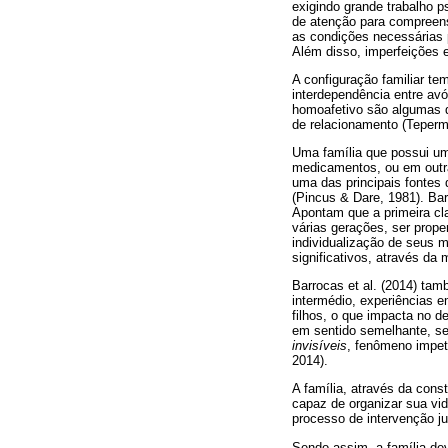
exigindo grande trabalho p
de atenção para compreens
as condições necessárias p
Além disso, imperfeições e
A configuração familiar t
interdependência entre avó
homoafetivo são algumas 
de relacionamento (Teperm
Uma família que possui um
medicamentos, ou em outras
uma das principais fontes 
(Pincus & Dare, 1981). Ba
Apontam que a primeira cla
várias gerações, ser prop
individualização de seus 
significativos, através da
Barrocas et al. (2014) ta
intermédio, experiências 
filhos, o que impacta no d
em sentido semelhante, se
invisíveis
, fenômeno impet
2014).
A família, através da con
capaz de organizar sua vid
processo de intervenção j
Sendo assim, a família de