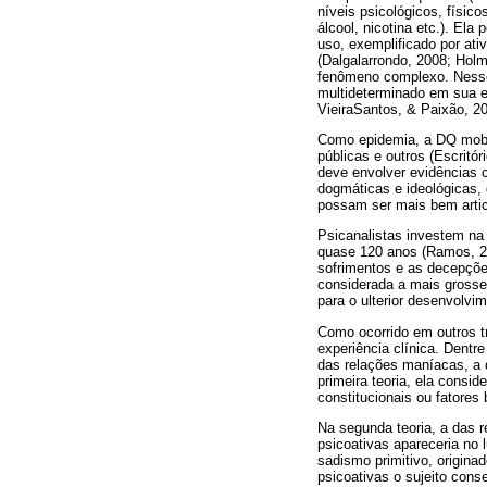
níveis psicológicos, físic
álcool, nicotina etc.). El
uso, exemplificado por ati
(Dalgalarrondo, 2008; Hol
fenômeno complexo. Nesse 
multideterminado em sua eti
VieiraSantos, & Paixão, 20
Como epidemia, a DQ mobili
públicas e outros (Escrit
deve envolver evidências c
dogmáticas e ideológicas,
possam ser mais bem articu
Psicanalistas investem na
quase 120 anos (Ramos, 201
sofrimentos e as decepções
considerada a mais grossei
para o ulterior desenvolv
Como ocorrido em outros tr
experiência clínica. Dentr
das relações maníacas, a d
primeira teoria, ela consi
constitucionais ou fatores 
Na segunda teoria, a das 
psicoativas apareceria no 
sadismo primitivo, originad
psicoativas o sujeito con