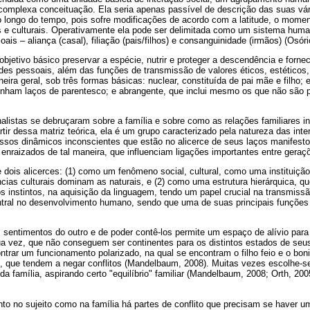
complexa conceituação. Ela seria apenas passível de descrição das suas vár
longo do tempo, pois sofre modificações de acordo com a latitude, o momento
s e culturais. Operativamente ela pode ser delimitada como um sistema hu
oais – aliança (casal), filiação (pais/filhos) e consanguinidade (irmãos) (Osóri
 objetivo básico preservar a espécie, nutrir e proteger a descendência e forne
des pessoais, além das funções de transmissão de valores éticos, estéticos, r
eira geral, sob três formas básicas: nuclear, constituída de pai mãe e filh
nham laços de parentesco; e abrangente, que inclui mesmo os que não são 
listas se debruçaram sobre a família e sobre como as relações familiares in
artir dessa matriz teórica, ela é um grupo caracterizado pela natureza das in
essos dinâmicos inconscientes que estão no alicerce de seus laços manifes
enraizados de tal maneira, que influenciam ligações importantes entre gera
re dois alicerces: (1) como um fenômeno social, cultural, como uma instituiçã
âncias culturais dominam as naturais, e (2) como uma estrutura hierárquica, q
 instintos, na aquisição da linguagem, tendo um papel crucial na transmiss
ntral no desenvolvimento humano, sendo que uma de suas principais funções 
s sentimentos do outro e de poder contê-los permite um espaço de alívio pa
sua vez, que não conseguem ser continentes para os distintos estados de seu
ntrar um funcionamento polarizado, na qual se encontram o filho feio e o bon
, que tendem a negar conflitos (Mandelbaum, 2008). Muitas vezes escolhe-
da família, aspirando certo "equilíbrio" familiar (Mandelbaum, 2008; Orth, 20
o no sujeito como na família há partes de conflito que precisam se haver u