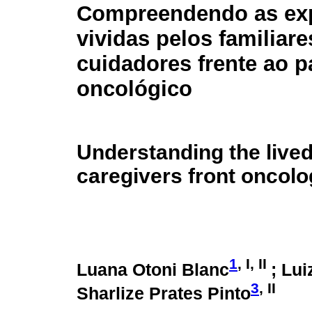
Compreendendo as exp
vividas pelos familiare
cuidadores frente ao p
oncológico
Understanding the lived
caregivers front oncolo
1
, I, II
Luana Otoni Blanc
; Lui
3
, II
Sharlize Prates Pinto