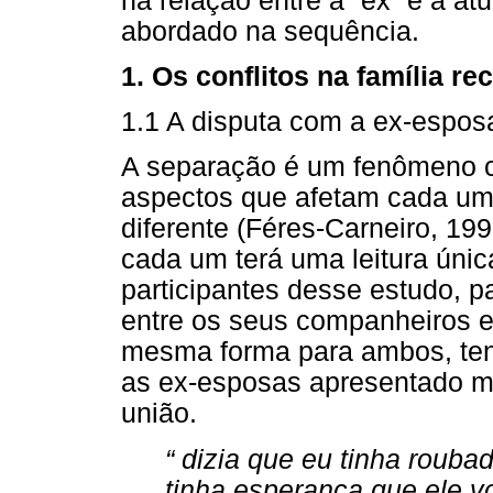
na relação entre a “ex” e a a
abordado na sequência.
1. Os conflitos na família r
1.1 A disputa com a ex-espo
A separação é um fenômeno c
aspectos que afetam cada um
diferente (Féres-Carneiro, 19
cada um terá uma leitura únic
participantes desse estudo, p
entre os seus companheiros e
mesma forma para ambos, ten
as ex-esposas apresentado mai
união.
“ dizia que eu tinha roubado
tinha esperança que ele vo