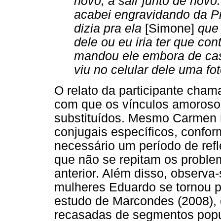
novo, a sair junto de novo.
acabei engravidando da Pri
dizia pra ela
[Simone]
que
dele ou eu iria ter que cont
mandou ele embora de casa
viu no celular dele uma fot
O relato da participante cha
com que os vínculos amoroso
substituídos. Mesmo Carmen 
conjugais específicos, confo
necessário um período de ref
que não se repitam os probl
anterior. Além disso, observ
mulheres Eduardo se tornou p
estudo de Marcondes (2008), q
recasadas de segmentos popul