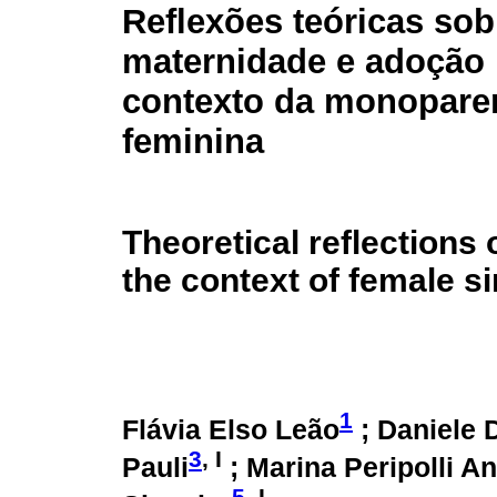
Reflexões teóricas sob
maternidade e adoção
contexto da monopare
feminina
Theoretical reflections
the context of female s
1
Flávia Elso Leão
; Daniele 
3
, I
Pauli
; Marina Peripolli An
5
, I