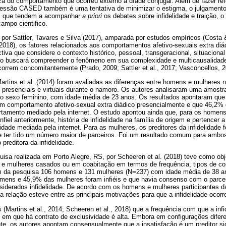
eza do comportamento que ocorreu externo à díade conjugal. Além de fazer re
ressão CASED também é uma tentativa de minimizar o estigma, o julgamento 
es que tendem a acompanhar
a priori
os debates sobre infidelidade e traição, o
campo cientifico.
por Sattler, Tavares e Silva (2017), amparada por estudos empíricos (Costa 
, 2018), os fatores relacionados aos comportamentos afetivo-sexuais extra di
iva que considere o contexto histórico, pessoal, transgeracional, situaciona
co buscará compreender o fenômeno em sua complexidade e multicausalidad
orrem concomitantemente (Prado, 2009; Sattler et al., 2017; Vasconcellos, 2
rtins et al. (2014) foram avaliadas as diferenças entre homens e mulheres n
presenciais e virtuais durante o namoro. Os autores analisaram uma amostra
do sexo feminino, com idade média de 23 anos. Os resultados apontaram qu
am comportamento afetivo-sexual extra diádico presencialmente e que 46,2
tamento mediado pela internet. O estudo apontou ainda que, para os homens,
infiel anteriormente, história de infidelidade na família de origem e pertencer a 
lidade mediada pela internet. Para as mulheres, os preditores da infidelidade 
e e ter tido um número maior de parceiros. Foi um resultado comum para amb
preditora da infidelidade.
isa realizada em Porto Alegre, RS, por Scheeren et al. (2018) teve como obj
 e mulheres casados ou em coabitação em termos de frequência, tipos de c
aram da pesquisa 106 homens e 131 mulheres (N=237) com idade média de 38 a
ens e 45,9% das mulheres foram infiéis e que havia consenso com o parcei
derados infidelidade. De acordo com os homens e mulheres participantes da
a relação esteve entre as principais motivações para que a infidelidade ocorr
(Martins et al., 2014; Scheeren et al., 2018) que a frequência com que a infi
em que há contrato de exclusividade é alta. Embora em configurações difer
, os autores apontam consensualmente que a insatisfação é um preditor signi