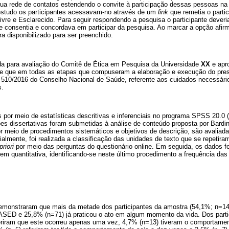
sua rede de contatos estendendo o convite à participação dessas pessoas na
o estudo os participantes acessavam-no através de um
link
que remetia o partic
re e Esclarecido. Para seguir respondendo a pesquisa o participante deveria 
consentia e concordava em participar da pesquisa. Ao marcar a opção afirma
ra disponibilizado para ser preenchido.
da para avaliação do Comitê de Ética em Pesquisa da Universidade
XX
e apr
se que em todas as etapas que compuseram a elaboração e execução do pres
 510/2016 do Conselho Nacional de Saúde, referente aos cuidados necessário
s.
por meio de estatísticas descritivas e inferenciais no programa SPSS 20.0 (
ões dissertativas foram submetidas à análise de conteúdo proposta por Bardi
r meio de procedimentos sistemáticos e objetivos de descrição, são avaliad
almente, foi realizada a classificação das unidades de texto que se repetira
priori
por meio das perguntas do questionário online. Em seguida, os dados f
m quantitativa, identificando-se neste último procedimento a frequência das
demonstraram que mais da metade dos participantes da amostra (54,1%; n=1
ASED e 25,8% (n=71) já praticou o ato em algum momento da vida. Dos parti
riram que este ocorreu apenas uma vez, 4,7% (n=13) tiveram o comportame