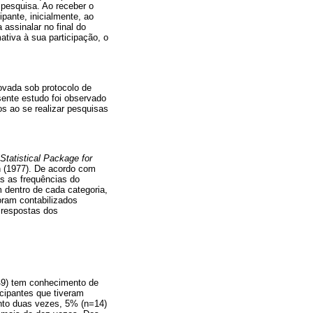
 pesquisa. Ao receber o
ipante, inicialmente, ao
assinalar no final do
tiva à sua participação, o
ovada sob protocolo de
ente estudo foi observado
s ao se realizar pesquisas
Statistical Package for
n (1977). De acordo com
as as frequências do
m dentro de cada categoria,
oram contabilizados
 respostas dos
49) tem conhecimento de
cipantes que tiveram
nto duas vezes, 5% (n=14)