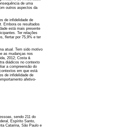
consequência de uma
com outros aspectos da
s de infidelidade de
t. Embora os resultados
idade está mais presente
icipantes. Ter relações
, flertar por 75,9% e ter
a atual. Tem sido motivo
que as mudanças nos
ida, 2012; Costa &
ra diádicos no contexto
pliar a compreensão do
 contextos em que está
es de infidelidade de
mportamento afetivo-
 pessoas, sendo 211 do
deral, Espírito Santo,
nta Catarina, São Paulo e