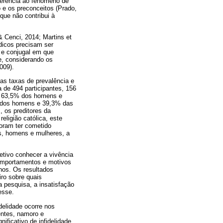
ferência ao fenômeno de
e os preconceitos (Prado,
 que não contribui à
& Cenci, 2014; Martins et
ádicos precisam ser
l e conjugal em que
e, considerando os
009).
as taxas de prevalência e
 de 494 participantes, 156
e 63,5% dos homens e
% dos homens e 39,3% das
 os preditores da
religião católica, este
foram ter cometido
os, homens e mulheres, a
etivo conhecer a vivência
omportamentos e motivos
nos. Os resultados
ro sobre quais
 pesquisa, a insatisfação
esse.
delidade ocorre nos
entes, namoro e
ficativo de infidelidade