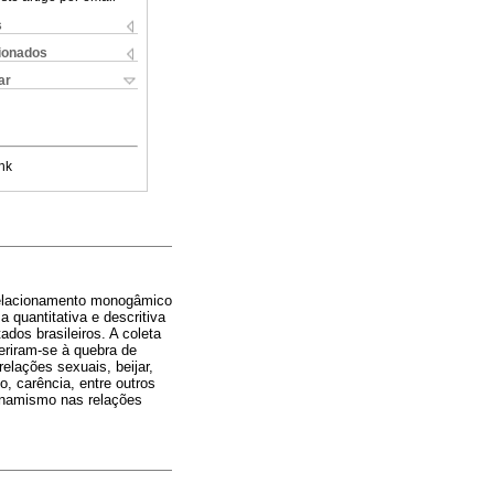
s
cionados
ar
nk
relacionamento monogâmico
 quantitativa e descritiva
dos brasileiros. A coleta
feriram-se à quebra de
elações sexuais, beijar,
o, carência, entre outros
dinamismo nas relações