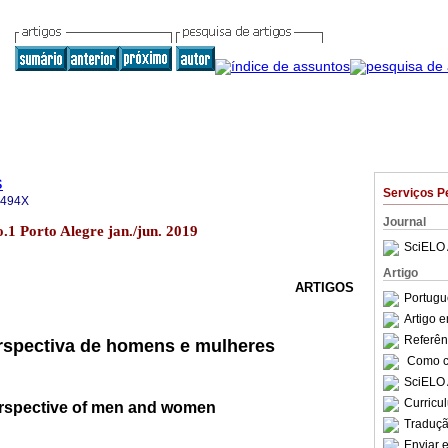
s
Serviços P
-494X
Journal
.1 Porto Alegre jan./jun. 2019
SciELO 
Artigo
ARTIGOS
Portugu
Artigo 
Referên
erspectiva de homens e mulheres
Como ci
SciELO 
Curricu
perspective of men and women
Traduçã
Enviar e