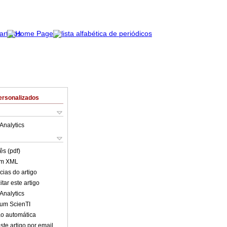
ersonalizados
Analytics
ês (pdf)
em XML
cias do artigo
tar este artigo
Analytics
lum ScienTI
o automática
ste artigo por email