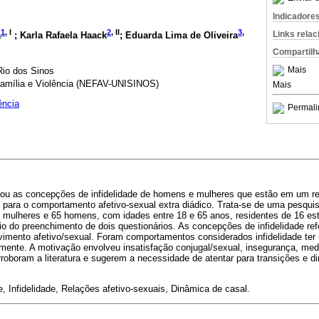
Indicadore
1
, I
2
, II
3
,
Links rela
a
; Karla Rafaela Haack
; Eduarda Lima de Oliveira
Compartilh
Mais
Rio dos Sinos
amília e Violência (NEFAV-UNISINOS)
Mais
ência
Permali
igou as concepções de infidelidade de homens e mulheres que estão em um 
para o comportamento afetivo-sexual extra diádico. Trata-se de uma pesquisa
 mulheres e 65 homens, com idades entre 18 e 65 anos, residentes de 16 esta
eio do preenchimento de dois questionários. As concepções de infidelidade re
vimento afetivo/sexual. Foram comportamentos considerados infidelidade ter r
ualmente. A motivação envolveu insatisfação conjugal/sexual, insegurança, med
rroboram a literatura e sugerem a necessidade de atentar para transições e 
, Infidelidade, Relações afetivo-sexuais, Dinâmica de casal.