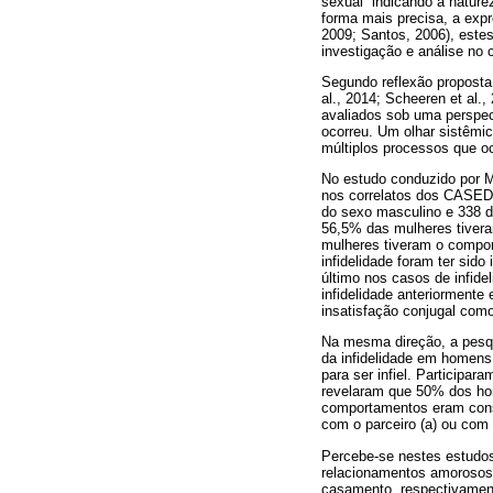
sexual” indicando a natur
forma mais precisa, a exp
2009; Santos, 2006), est
investigação e análise no 
Segundo reflexão proposta 
al., 2014; Scheeren et al.
avaliados sob uma perspect
ocorreu. Um olhar sistêmi
múltiplos processos que oc
No estudo conduzido por Ma
nos correlatos dos CASED 
do sexo masculino e 338 
56,5% das mulheres tiver
mulheres tiveram o compor
infidelidade foram ter sido 
último nos casos de infide
infidelidade anteriorment
insatisfação conjugal como 
Na mesma direção, a pesqu
da infidelidade em homens
para ser infiel. Particip
revelaram que 50% dos hom
comportamentos eram consi
com o parceiro (a) ou com 
Percebe-se nestes estudos 
relacionamentos amorosos 
casamento, respectivamente