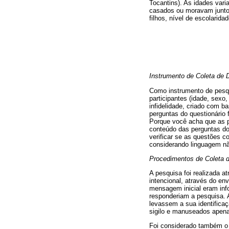
Tocantins). As idades vari
casados ou moravam juntos
filhos, nível de escolarid
Instrumento de Coleta de 
Como
instrumento de pesq
participantes (idade, sexo
infidelidade, criado com b
perguntas do questionário f
Porque você acha que as pe
conteúdo das perguntas do
verificar se as questões 
considerando linguagem nã
Procedimentos de Coleta 
A pesquisa foi realizada a
intencional, através do en
mensagem inicial eram inf
responderiam a pesquisa. 
levassem a sua identifica
sigilo e manuseados apena
Foi considerado também o 