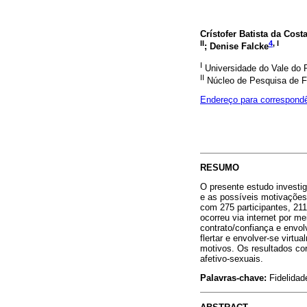
Crístofer Batista da Cost
II
4
, I
; Denise Falcke
I
Universidade do Vale do 
II
Núcleo de Pesquisa de F
Endereço para correspond
RESUMO
O presente estudo invest
e as possíveis motivações 
com 275 participantes, 211
ocorreu via internet por m
contrato/confiança e envol
flertar e envolver-se virt
motivos. Os resultados co
afetivo-sexuais.
Palavras-chave:
Fidelidade