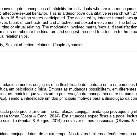
o investigate conceptions of infidelity for individuals who are in a monogamou
c affective-sexual behavior. This is a descriptive quantitative research with
from 16 Brazilian states participated. The collected by internet through two q
volves break of contract/trust and affective and sexual involvement. The behavi
irting or virtual relating. The motivation involved marital/sexual dissatisfaction,
sults corroborate the literature and suggest the need to attention to the proc
al relationships.
lity, Sexual affective relations, Couple dynamics.
 relacionamentos conjugais e na flexibilidade do contrato entre os parceiros
tica em psicologia clínica. Embora as mudanças possibilitem, em diferentes 
cido, os modelos que valorizam a preservação da monogamia entre os pares
15), sendo a infidelidade um dos principais motivos para a dissolução da co
idade pode precipitar o término da relação conjugal, ainda que provoque signi
essa forma (Costa & Cenci, 2014). Em situações específicas ela pode, inclus
 suicídio (Freitas & Borges, 2014) e envolver crimes passionais (Oliveira &
elidade conjugal datam de muito tempo. Nos textos bíblicos o fenômeno era n