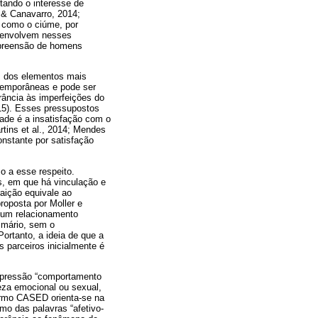
tando o interesse de
, & Canavarro, 2014;
, como o ciúme, por
e envolvem nesses
mpreensão de homens
um dos elementos mais
ntemporâneas e pode ser
rância às imperfeições do
015). Esses pressupostos
dade é a insatisfação com o
tins et al., 2014; Mendes
onstante por satisfação
o a esse respeito.
s, em que há vinculação e
raição equivale ao
roposta por Moller e
m um relacionamento
imário, sem o
ortanto, a ideia de que a
s parceiros inicialmente é
expressão “comportamento
reza emocional ou sexual,
termo CASED orienta-se na
mo das palavras “afetivo-