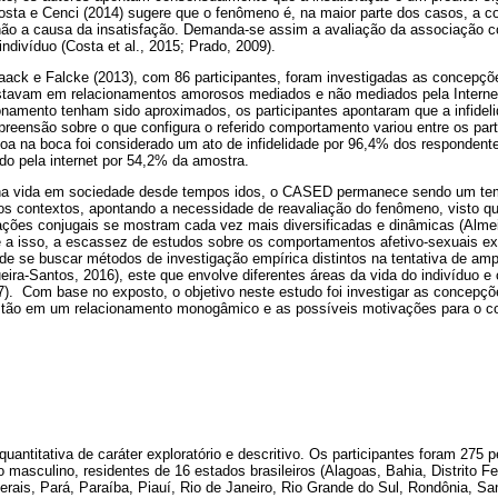
osta e Cenci (2014) sugere que o fenômeno é, na maior parte dos casos, a 
não a causa da insatisfação. Demanda-se assim a avaliação da associação 
indivíduo (Costa et al., 2015; Prado, 2009).
ack e Falcke (2013), com 86 participantes, foram investigadas as concepçõe
estavam em relacionamentos amorosos mediados e não mediados pela Interne
onamento tenham sido aproximados, os participantes apontaram que a infidel
preensão sobre o que configura o referido comportamento variou entre os part
soa na boca foi considerado um ato de infidelidade por 96,4% dos respondentes
o pela internet por 54,2% da amostra.
 na vida em sociedade desde tempos idos, o CASED permanece sendo um tem
os contextos, apontando a necessidade de reavaliação do fenômeno, visto 
ções conjugais se mostram cada vez mais diversificadas e dinâmicas (Alme
 isso, a escassez de estudos sobre os comportamentos afetivo-sexuais ext
 de se buscar métodos de investigação empírica distintos na tentativa de am
ira-Santos, 2016), este que envolve diferentes áreas da vida do indivíduo e
017). Com base no exposto, o objetivo neste estudo foi investigar as concepçõ
tão em um relacionamento monogâmico e as possíveis motivações para o co
uantitativa de caráter exploratório e descritivo. Os participantes foram 275
 masculino, residentes de 16 estados brasileiros (Alagoas, Bahia, Distrito Fe
ais, Pará, Paraíba, Piauí, Rio de Janeiro, Rio Grande do Sul, Rondônia, Sa