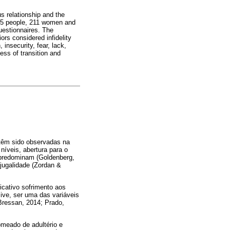
s relationship and the
 275 people, 211 women and
uestionnaires. The
ors considered infidelity
 insecurity, fear, lack,
ess of transition and
 têm sido observadas na
níveis, abertura para o
 predominam (Goldenberg,
njugalidade (Zordan &
ficativo sofrimento aos
ive, ser uma das variáveis
 Bressan, 2014; Prado,
omeado de adultério e