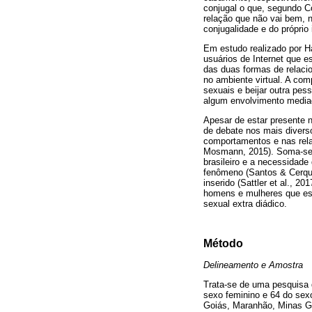
conjugal o que, segundo C
relação que não vai bem, 
conjugalidade e do próprio 
Em estudo realizado por Ha
usuários de Internet que 
das duas formas de relaci
no ambiente virtual. A com
sexuais e beijar outra pes
algum envolvimento mediad
Apesar de estar presente
de debate nos mais divers
comportamentos e nas rela
Mosmann, 2015). Soma-se a
brasileiro e a necessidade
fenômeno (Santos & Cerque
inserido (Sattler et al., 2
homens e mulheres que es
sexual extra diádico.
Método
Delineamento e Amostra
Trata-se de uma pesquisa q
sexo feminino e 64 do sexo
Goiás, Maranhão, Minas Ger