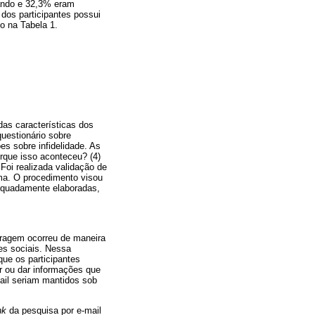
ando e 32,3% eram
 dos participantes possui
o na Tabela 1.
das características dos
questionário sobre
es sobre infidelidade. As
porque isso aconteceu? (4)
 Foi realizada validação de
ema. O procedimento visou
equadamente elaboradas,
stragem ocorreu de maneira
des sociais. Nessa
ue os participantes
r ou dar informações que
il seriam mantidos sob
nk
da pesquisa por e-mail