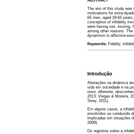
ABSTRACT
The aim of this study was t
motivations for extra-dyadi
65 men, aged 18-65 years, 
conception of infidelity in
were having sex, kissing, fl
among other reasons. The re
dynamism in affective-sexu
Keywords:
Fidelity, Infide
Introdução
Alterações na dinâmica dos
vida em sociedade e na prá
novo, diferente, desconhe
2013; Viegas & Moreira, 20
Strey, 2011).
Em alguns casos, a infidel
envolvidos se conduzido d
implicadas em situações de
2009).
Os registros sobre a infid