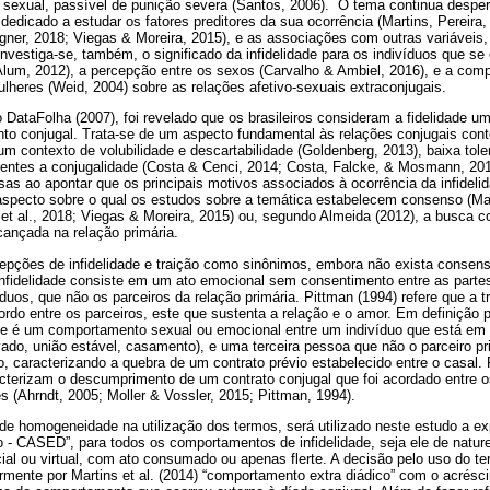
sexual, passível de punição severa (Santos, 2006). O tema continua desper
edicado a estudar os fatores preditores da sua ocorrência (Martins, Pereira
gner, 2018; Viegas & Moreira, 2015), e as associações com outras variáveis
nvestiga-se, também, o significado da infidelidade para os indivíduos que s
lum, 2012), a percepção entre os sexos (Carvalho & Ambiel, 2016), e a co
lheres (Weid, 2004) sobre as relações afetivo-sexuais extraconjugais.
DataFolha (2007), foi revelado que os brasileiros consideram a fidelidade 
nto conjugal. Trata-se de um aspecto fundamental às relações conjugais co
m contexto de volubilidade e descartabilidade (Goldenberg, 2013), baixa tole
nerentes a conjugalidade (Costa & Cenci, 2014; Costa, Falcke, & Mosmann, 2
s ao apontar que os principais motivos associados à ocorrência da infideli
 aspecto sobre o qual os estudos sobre a temática estabelecem consenso (Mar
et al., 2018; Viegas & Moreira, 2015) ou, segundo Almeida (2012), a busca c
cançada na relação primária.
cepções de infidelidade e traição como sinônimos, embora não exista consens
infidelidade consiste em um ato emocional sem consentimento entre as parte
íduos, que não os parceiros da relação primária. Pittman (1994) refere que a t
o entre os parceiros, este que sustenta a relação e o amor. Em definição p
dade é um comportamento sexual ou emocional entre um indivíduo que está e
do, união estável, casamento), e uma terceira pessoa que não o parceiro pr
, caracterizando a quebra de um contrato prévio estabelecido entre o casal. P
racterizam o descumprimento de um contrato conjugal que foi acordado entre o
s (Ahrndt, 2005; Moller & Vossler, 2015; Pittman, 1994).
a de homogeneidade na utilização dos termos, será utilizado neste estudo a 
co - CASED”, para todos os comportamentos de infidelidade, seja ele de natu
cial ou virtual, com ato consumado ou apenas flerte. A decisão pelo uso do 
ormente por Martins et al. (2014) “comportamento extra diádico” com o acrésci