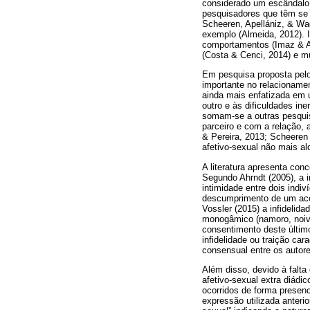
considerado um escândalo 
pesquisadores que têm se d
Scheeren, Apellániz, & Wa
exemplo (Almeida, 2012). I
comportamentos (Imaz & A
(Costa & Cenci, 2014) e mu
Em pesquisa proposta pelo 
importante no relacioname
ainda mais enfatizada em u
outro e às dificuldades i
somam-se a outras pesquisa
parceiro e com a relação,
& Pereira, 2013; Scheeren 
afetivo-sexual não mais al
A literatura apresenta con
Segundo Ahrndt (2005), a 
intimidade entre dois indiv
descumprimento de um acord
Vossler (2015) a infideli
monogâmico (namoro, noiva
consentimento deste último
infidelidade ou traição ca
consensual entre os autore
Além disso, devido à falt
afetivo-sexual extra diádi
ocorridos de forma presen
expressão utilizada anteri