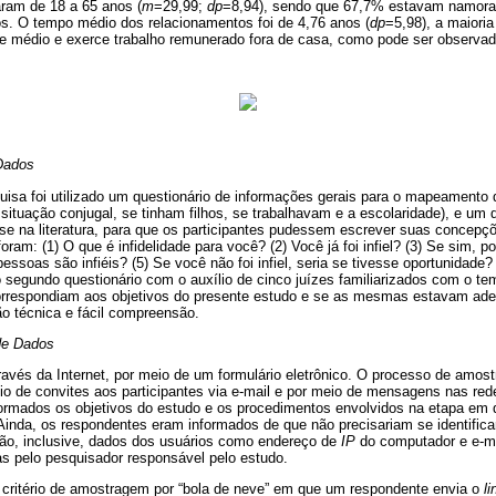
aram de 18 a 65 anos (
m
=29,99;
dp
=8,94), sendo que 67,7% estavam namor
. O tempo médio dos relacionamentos foi de 4,76 anos (
dp
=5,98), a maioria
ade médio e exerce trabalho remunerado fora de casa, como pode ser observad
Dados
uisa foi utilizado um questionário de informações gerais para o mapeamento 
, situação conjugal, se tinham filhos, se trabalhavam e a escolaridade), e um 
ase na literatura, para que os participantes pudessem escrever suas concepçõ
oram: (1) O que é infidelidade para você? (2) Você já foi infiel? (3) Se sim, 
ssoas são infiéis? (5) Se você não foi infiel, seria se tivesse oportunidade?
 segundo questionário com o auxílio de cinco juízes familiarizados com o t
correspondiam aos objetivos do presente estudo e se as mesmas estavam ad
o técnica e fácil compreensão.
de Dados
través da Internet, por meio de um formulário eletrônico. O processo de amo
vio de convites aos participantes via e-mail e por meio de mensagens nas re
ormados os objetivos do estudo e os procedimentos envolvidos na etapa em q
Ainda, os respondentes eram informados de que não precisariam se identifica
ção, inclusive, dados dos usuários como endereço de
IP
do computador e e-ma
s pelo pesquisador responsável pelo estudo.
critério de amostragem por “bola de neve” em que um respondente envia o
li