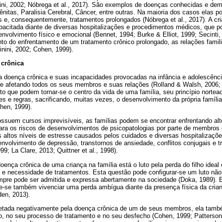
inini, 2002; Nóbrega et al., 2017). São exemplos de doenças conhecidas e de
ênitas, Paralisia Cerebral, Câncer, entre outras. Na maioria dos casos ela
 e, consequentemente, tratamentos prolongados (Nóbrega et al., 2017). A c
pacitada diante de diversas hospitalizações e procedimentos médicos, que 
nvolvimento físico e emocional (Bennet, 1994; Burke & Elliot, 1999; Secint
o do enfrentamento de um tratamento crônico prolongado, as relações famil
inini, 2002; Cohen, 1999).
 crônica
a doença crônica e suas incapacidades provocadas na infância e adolescênc
do e afetando todos os seus membros e suas relações (Rolland & Walsh, 2006;
 que podem tornar-se o centro da vida de uma família, seu princípio nortead
s e regras, sacrificando, muitas vezes, o desenvolvimento da própria família
ohen, 1999).
uem cursos imprevisíveis, as famílias podem se encontrar enfrentando alt
ra os riscos de desenvolvimentos de psicopatologias por parte de membros 
s altos níveis de estresse causados pelos cuidados e diversas hospitalizaçõ
nvolvimento de depressão, transtornos de ansiedade, conflitos conjugais e t
; La Clare, 2013; Quittner et al., 1998).
oença crônica de uma criança na família está o luto pela perda do filho ideal 
s e necessidade de tratamentos. Esta questão pode configurar-se um luto não
mpre pode ser admitida e expressa abertamente na sociedade (Doka, 1989). 
de-se também vivenciar uma perda ambígua diante da presença física da cr
den, 2013).
etada negativamente pela doença crônica de um de seus membros, ela també
o, no seu processo de tratamento e no seu desfecho (Cohen, 1999; Patterson