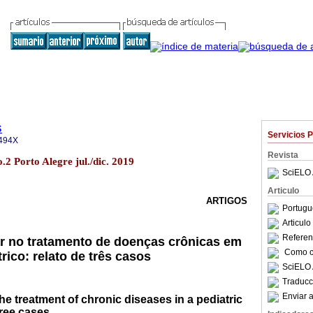
s
Servicios 
494X
Revista
.2 Porto Alegre jul./dic. 2019
SciELO 
Articulo
ARTIGOS
Portugu
Articul
Referenc
iar no tratamento de doenças crônicas em
Como ci
rico: relato de três casos
SciELO 
Traducc
Enviar a
the treatment of chronic diseases in a pediatric
hree cases