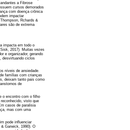
mandantes a Fibrose
s possuem cursos demorados
riança com doença crônica
podem impactar
i, Thompson, Rchards &
iares são de extrema
ia impacta em todo o
 Sisk, 2017). Muitas vezes
or e organizador, gerando
, desvirtuando ciclos
os níveis de ansiedade.
de famílias com crianças
es, deixam tanto pais como
ranstornos de
e o encontro com o filho
 reconhecido, visto que
Em casos de paralisia
iança, mas com uma
m pode influenciar
 & Garwick, 1990). O