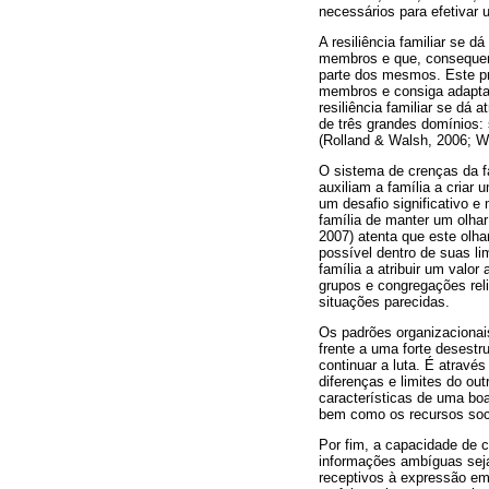
necessários para efetiva
A resiliência familiar se 
membros e que, consequent
parte dos mesmos. Este pro
membros e consiga adapta
resiliência familiar se d
de três grandes domínios:
(Rolland & Walsh, 2006; W
O sistema de crenças da fa
auxiliam a família a criar
um desafio significativo e
família de manter um olhar
2007) atenta que este olha
possível dentro de suas li
família a atribuir um valo
grupos e congregações rel
situações parecidas.
Os padrões organizacionais
frente a uma forte desest
continuar a luta. É atravé
diferenças e limites do ou
características de uma bo
bem como os recursos soci
Por fim, a capacidade de 
informações ambíguas seja
receptivos à expressão em