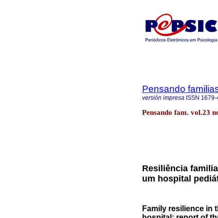
Pensando familia
versión impresa
ISSN
1679-
Pensando fam. vol.23 no
Resiliência famil
um hospital pediát
Family resilience in 
hospital: report of t