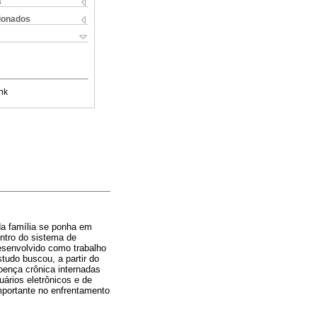
s
cionados
nk
da família se ponha em
entro do sistema de
desenvolvido como trabalho
studo buscou, a partir do
doença crônica internadas
ários eletrônicos e de
importante no enfrentamento