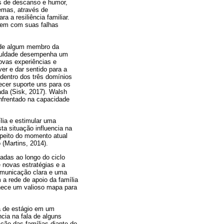
os de descanso e humor,
emas, através de
 a resiliência familiar.
cem com suas falhas
 de algum membro da
iculdade desempenha um
ovas experiências e
er e dar sentido para a
dentro dos três domínios
ecer suporte uns para os
ada (Sisk, 2017). Walsh
enfrentado na capacidade
ília e estimular uma
sta situação influencia na
speito do momento atual
(Martins, 2014).
adas ao longo do ciclo
 novas estratégias e a
comunicação clara e uma
a rede de apoio da família
rnece um valioso mapa para
ia de estágio em um
ncia na fala de alguns
ação das famílias diante do