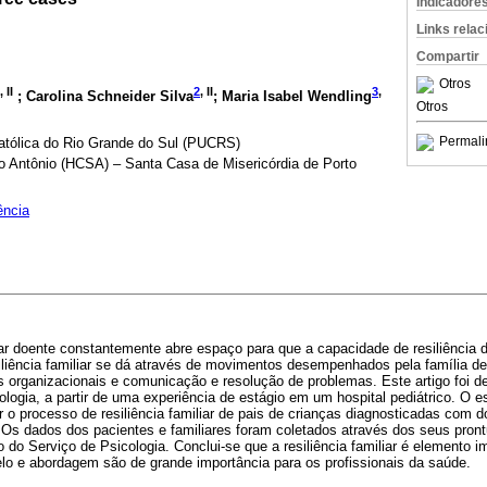
Indicadore
Links rela
Compartir
Otros
, II
2
, II
3
,
; Carolina Schneider Silva
; Maria Isabel Wendling
Otros
Permali
Católica do Rio Grande do Sul (PUCRS)
o Antônio (HCSA) – Santa Casa de Misericórdia de Porto
ência
iar doente constantemente abre espaço para que a capacidade de resiliência 
iliência familiar se dá através de movimentos desempenhados pela família d
s organizacionais e comunicação e resolução de problemas. Este artigo foi 
ologia, a partir de uma experiência de estágio em um hospital pediátrico. O e
tar o processo de resiliência familiar de pais de crianças diagnosticadas com 
 Os dados dos pacientes e familiares foram coletados através dos seus prontu
 do Serviço de Psicologia. Conclui-se que a resiliência familiar é elemento 
lo e abordagem são de grande importância para os profissionais da saúde.