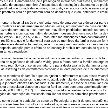
ons e ruins. Caracteriza-se pela presença de interações prazerosas, moment
lização de qualquer membro. A capacidade de resolução colaborativa de probl
artilhado de tomada de decisões, com justiça e reciprocidade, é essencial para
proativos para se prepararem para os desafios que virão, aprendem e cres
ente, a hospitalização e o enfrentamento de uma doença crônica por parte
s mudanças no sistema familiar. Muitas vezes, um momento de crise ou dif
a, fazendo com que os seus membros reavaliem prioridades, abrindo-se para n
is fortes e significativas, além de poderem desenvolver uma nova forma de v
06; Walsh, 2003, 2005, 2007). Estas intensas mudanças estão contempladas 
resiliência, que é fundamental para que os membros da família possam forn
stratégias de enfrentamento e, assim, conseguirem enfrentar a crise vivenci
special atenção para o efeito de se conseguir atribuir um sentido ao que é 
em à nova realidade.
a familiar deve-se trabalhar reduzindo as exigências entre os membros da fam
erca do significado da situação vivida, pois a forma como a família enxerga e
nto (ou não) da crise vivenciada. É a partir desta avaliação da família a re
suas estratégias de enfrentamento/
coping
e mudará padrões de funcionamento 
om os membros da família o que os ajudou a enfrentarem outras crises vivenci
acham que pode ajuda-los no momento atual, estimulando o desenvolvimento de
 que já foram eficazes no passado. Conjuntamente, é essencial estimular a 
tiva e respeitosa dentro do sistema familiar, bem com uma aproximação com 
lsh, 2003, 2005, 2007). Em síntese, o modelo de resiliência familiar nos fo
enções de promoção de resiliência familiar por diversos caminhos promissores.
do como trabalho curricular do curso de Psicologia, a partir de uma experiênc
te os atendimentos psicológicos realizados, observou-se a presença de resiliê
ônicos, bem como o impacto positivo da resiliência no enfrentamento e adapt