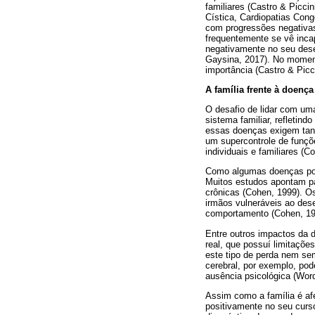
familiares (Castro & Picc
Cística, Cardiopatias Cong
com progressões negativas
frequentemente se vê inca
negativamente no seu dese
Gaysina, 2017). No moment
importância (Castro & Picc
A família frente à doença
O desafio de lidar com um
sistema familiar, refletin
essas doenças exigem tanto
um supercontrole de funçõe
individuais e familiares (C
Como algumas doenças poss
Muitos estudos apontam pa
crônicas (Cohen, 1999). O
irmãos vulneráveis ao dese
comportamento (Cohen, 1999
Entre outros impactos da d
real, que possuí limitaçõe
este tipo de perda nem se
cerebral, por exemplo, po
ausência psicológica (Wor
Assim como a família é af
positivamente no seu curs