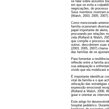
se falar sobre assuntos b
em que se evita a culpabi
negociações, do processo p
Seus membros mostram-se 
(Walsh, 2003, 2005, 2007).
Como mencionado anteriorm
família ocasionam diversa
papel importante de alert
procurando por relações ma
vida (Rolland & Walsh, 20
que compõe o processo de 
outros, descobrirem suas e
(2003, 2005, 2007) chama e
das famílias de se ajustar
Para fomentar a resiliênci
reflexão entre a família ac
sua adequação e enfrentame
vivido que ela mobilizará 
É importante identificar c
vital da família e o que 
utilização das estratégias
expressão emocional recep
(Rolland & Walsh, 2006; Wa
guiar e orientar as interv
Este artigo foi desenvolvi
hospital pediátrico. Duran
familiares de pacientes cr