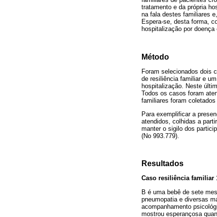
tratamento e da própria ho
na fala destes familiares 
Espera-se, desta forma, co
hospitalização por doença 
Método
Foram selecionados dois c
de resiliência familiar e 
hospitalização. Neste últim
Todos os casos foram aten
familiares foram coletados
Para exemplificar a presenç
atendidos, colhidas a parti
manter o sigilo dos partic
(No 993.779).
Resultados
Caso resiliência familiar 
B é uma bebê de sete mese
pneumopatia e diversas má
acompanhamento psicológic
mostrou esperançosa quant