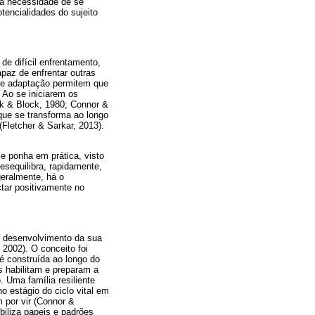
 a necessidade de se
tencialidades do sujeito
de difícil enfrentamento,
paz de enfrentar outras
o e adaptação permitem que
 Ao se iniciarem os
ck & Block, 1980; Connor &
que se transforma ao longo
Fletcher & Sarkar, 2013).
e ponha em prática, visto
esequilibra, rapidamente,
geralmente, há o
tar positivamente no
de desenvolvimento da sua
 2002). O conceito foi
é construída ao longo do
s habilitam e preparam a
 Uma família resiliente
o estágio do ciclo vital em
m por vir (Connor &
ibiliza papeis e padrões