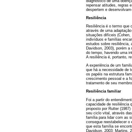
diagnóstico de uma doença
repensar atitudes, regras 
despertem e desenvolvam-
Resiliência
Resiliência é o termo que 
através de uma adaptação p
situações difíceis (Cohen
indivíduos e famílias enca
estudos sobre resiliência
Davidson, 2003), porém a 
do tempo, havendo uma int
A resiliência é, portanto, 
A experiência de um famili
que há a necessidade de t
os papéis na estrutura fa
crescimento pessoal e a f
tratamento de seu membro
Resiliência familiar
Foi a partir do entendimen
capacidade de resiliência q
proposto por Rutter (1987)
seu ciclo vital, através d
família para lidar com as
consegue reestabelecer o e
que esta família se encont
Davidson, 2003; Martins, 20