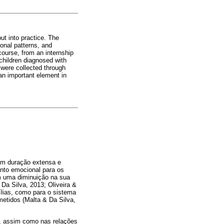
ut into practice. The
onal patterns, and
ourse, from an internship
 children diagnosed with
a were collected through
 an important element in
om duração extensa e
ento emocional para os
m uma diminuição na sua
Da Silva, 2013; Oliveira &
lias, como para o sistema
metidos (Malta & Da Silva,
s, assim como nas relações