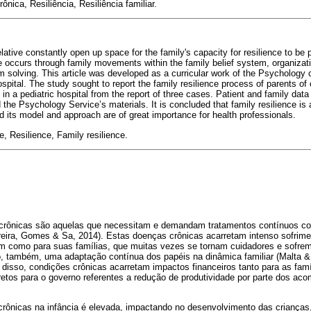
nica, Resiliência, Resiliência familiar.
lative constantly open up space for the family's capacity for resilience to be p
ce occurs through family movements within the family belief system, organizati
solving. This article was developed as a curricular work of the Psychology c
ospital. The study sought to report the family resilience process of parents of
d in a pediatric hospital from the report of three cases. Patient and family dat
d the Psychology Service’s materials. It is concluded that family resilience is
d its model and approach are of great importance for health professionals.
, Resilience, Family resilience.
crônicas são aquelas que necessitam e demandam tratamentos contínuos c
oreira, Gomes & Sa, 2014). Estas doenças crônicas acarretam intenso sofrim
m como para suas famílias, que muitas vezes se tornam cuidadores e sofre
o, também, uma adaptação contínua dos papéis na dinâmica familiar (Malta & 
sso, condições crônicas acarretam impactos financeiros tanto para as famí
etos para o governo referentes a redução de produtividade por parte dos aco
crônicas na infância é elevada, impactando no desenvolvimento das criança