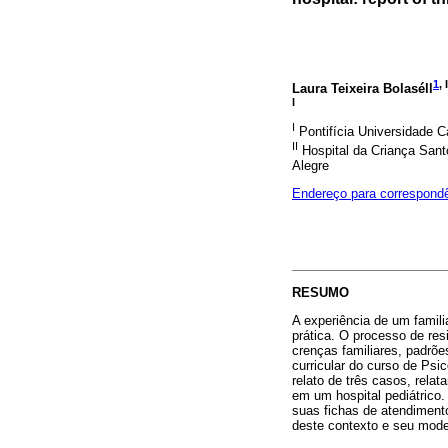
1
, I
Laura Teixeira Bolaséll
I
I
Pontifícia Universidade 
II
Hospital da Criança Sant
Alegre
Endereço para correspond
RESUMO
A experiência de um famil
prática. O processo de res
crenças familiares, padrõe
curricular do curso de Psic
relato de três casos, rela
em um hospital pediátrico.
suas fichas de atendimento
deste contexto e seu mode