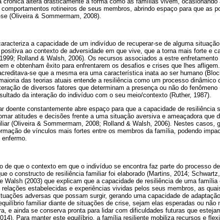
 crônica altera drasticamente a forma como as famílias vivem, ocasionando
e comportamentos rotineiros de seus membros, abrindo espaço para que as po
se (Oliveira & Sommermam, 2008).
caracteriza a capacidade de um indivíduo de recuperar-se de alguma situação 
ositiva ao contexto de adversidade em que vive, que a torna mais forte e ca
, 1999; Rolland & Walsh, 2006). Os recursos associados a estre enfretament
rem e obtenham êxito para enfrentarem os desafios e crises que lhes afligem.
, acreditava-se que a mesma era uma característica inata ao ser humano (Blo
maioria das teorias atuais entende a resiliência como um processo dinâmico 
eração de diversos fatores que determinam a presença ou não do fenômeno (
resultado da interação do indivíduo com o seu meio/contexto (Ruther, 1987).
ar doente constantemente abre espaço para que a capacidade de resiliência s
omar atitudes e decisões frente a uma situação aversiva e ameaçadora que d
miliar (Oliveira & Sommermam, 2008; Rolland & Walsh, 2006). Nestes casos, 
ormação de vínculos mais fortes entre os membros da família, podendo impac
 enfermo.
to de que o contexto em que o indivíduo se encontra faz parte do processo 
ue o constructo de resiliência familiar foi elaborado (Martins, 2014; Schwartz,
 e Walsh (2003) que explicam que a capacidade de resiliência de uma família 
as relações estabelecidas e experiências vividas pelos seus membros, as quai
 situações adversas que possam surgir, gerando uma capacidade de adaptação.
quilíbrio familiar diante de situações de crise, sejam elas esperadas ou não n
ra, e ainda se conserva pronta para lidar com dificuldades futuras que esteja
14). Para manter este equilíbrio, a família resiliente mobiliza recursos e flex