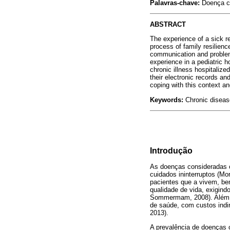
Palavras-chave:
Doença crô
ABSTRACT
The experience of a sick re
process of family resilien
communication and problem 
experience in a pediatric h
chronic illness hospitalize
their electronic records an
coping with this context an
Keywords:
Chronic disease
Introdução
As doenças consideradas 
cuidados ininterruptos (M
pacientes que a vivem, be
qualidade de vida, exigind
Sommermam, 2008). Além di
de saúde, com custos indir
2013).
A prevalência de doenças 