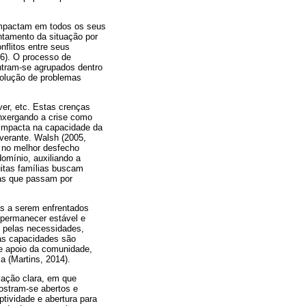
a impactam em todos os seus
ntamento da situação por
nflitos entre seus
6). O processo de
ntram-se agrupados dentro
solução de problemas
ver, etc. Estas crenças
enxergando a crise como
, impacta na capacidade da
everante. Walsh (2005,
r no melhor desfecho
omínio, auxiliando a
uitas famílias buscam
ias que passam por
as a serem enfrentados
 permanecer estável e
o pelas necessidades,
stas capacidades são
de apoio da comunidade,
 (Martins, 2014).
ação clara, em que
ostram-se abertos e
tividade e abertura para