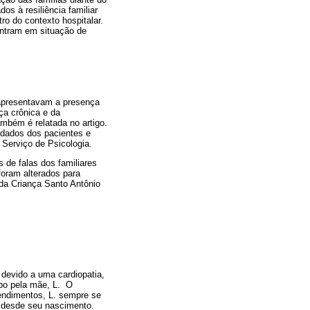
os à resiliência familiar
ro do contexto hospitalar.
ontram em situação de
 apresentavam a presença
ça crônica e da
ambém é relatada no artigo.
 dados dos pacientes e
 Serviço de Psicologia.
s de falas dos familiares
 foram alterados para
 da Criança Santo Antônio
devido a uma cardiopatia,
mpo pela mãe, L. O
endimentos, L. sempre se
, desde seu nascimento.