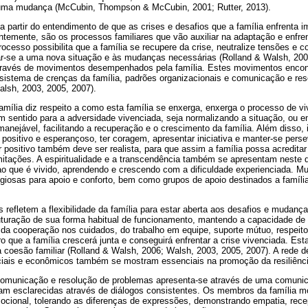
r uma mudança (McCubin, Thompson & McCubin, 2001; Rutter, 2013).
dá a partir do entendimento de que as crises e desafios que a família enfrent
emente, são os processos familiares que vão auxiliar na adaptação e enfre
cesso possibilita que a família se recupere da crise, neutralize tensões e co
r-se a uma nova situação e às mudanças necessárias (Rolland & Walsh, 200
á através de movimentos desempenhados pela família. Estes movimentos enco
 sistema de crenças da família, padrões organizacionais e comunicação e re
alsh, 2003, 2005, 2007).
mília diz respeito a como esta família se enxerga, enxerga o processo de vi
 um sentido para a adversidade vivenciada, seja normalizando a situação, ou 
 manejável, facilitando a recuperação e o crescimento da família. Além disso
 positivo e esperançoso, ter coragem, apresentar iniciativa e manter-se pers
r positivo também deve ser realista, para que assim a família possa acredita
mitações. A espiritualidade e a transcendência também se apresentam neste d
r ao que é vivido, aprendendo e crescendo com a dificuldade experienciada. M
igiosas para apoio e conforto, bem como grupos de apoio destinados a famíl
 refletem a flexibilidade da família para estar aberta aos desafios e mudanç
ruturação de sua forma habitual de funcionamento, mantendo a capacidade de
s da cooperação nos cuidados, do trabalho em equipe, suporte mútuo, respeit
tro que a família crescerá junta e conseguirá enfrentar a crise vivenciada. E
a coesão familiar (Rolland & Walsh, 2006; Walsh, 2003, 2005, 2007). A rede 
ais e econômicos também se mostram essenciais na promoção da resiliência
comunicação e resolução de problemas apresenta-se através de uma comunic
m esclarecidas através de diálogos consistentes. Os membros da família m
ocional, tolerando as diferenças de expressões, demonstrando empatia, recep