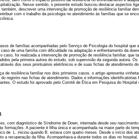
spitalização. Nesse sentido, o presente estudo buscou destacar aspectos ligad
e, também, descrever uma intervenção de promoção de resiliência familiar dent
ntribuir com o trabalho da psicologia no atendimento às famílias que se enc
crônica.
asos de famílias acompanhadas pelo Serviço de Psicologia do hospital que
um caso de uma família com dificuldade na adaptação e enfrentamento da doen
o caso, foi realizada a intervenção de promoção de resiliência familiar, que t
didos pela primeira autora do estudo, sob supervisão da segunda autora. Os
 através dos seus prontuários eletrônicos e de suas fichas de atendimento do
a de resiliência familiar nos dois primeiros casos, o artigo apresenta vinheta
r do registro nas fichas de atendimento. Dados e informações identificatórias
ipantes. O estudo foi aprovado pelo Comitê de Ética em Pesquisa do Hospital
1
s, com diagnóstico de Síndrome de Down, internada desde seu nascimento 
s formações. A paciente é filha única e acompanhada na maior parte do te
o de L. iniciou quando B. estava com quatro meses. Desde o início dos at
o a recuperação da filha. Acompanhava-a durante todos os dias no hospital