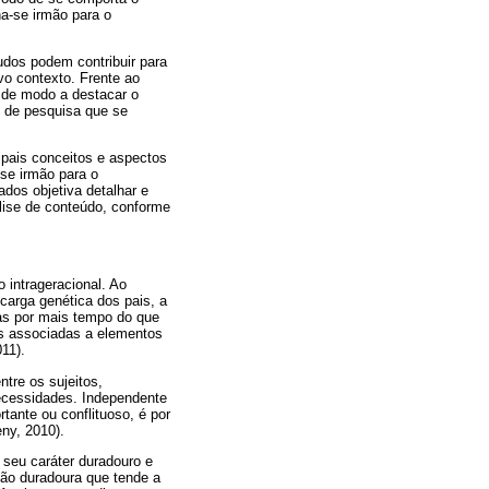
a-se irmão para o
udos podem contribuir para
vo contexto. Frente ao
, de modo a destacar o
l de pesquisa que se
cipais conceitos e aspectos
-se irmão para o
dos objetiva detalhar e
álise de conteúdo, conforme
o intrageracional. Ao
 carga genética dos pais, a
das por mais tempo do que
es associadas a elementos
011).
tre os sujeitos,
necessidades. Independente
rtante ou conflituoso, é por
ny, 2010).
 seu caráter duradouro e
ção duradoura que tende a