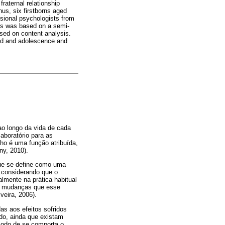
fraternal relationship
hus, six firstborns aged
sional psychologists from
nts was based on a semi-
ased on content analysis.
ood and adolescence and
 ao longo da vida de cada
aboratório para as
ho é uma função atribuída,
ny, 2010).
que se define como uma
, considerando que o
almente na prática habitual
s mudanças que esse
eira, 2006).
as aos efeitos sofridos
do, ainda que existam
modo de se comporta o