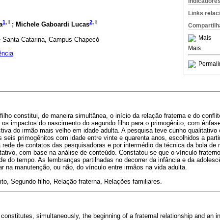
Indicadore
Links rela
1
, I
2
, I
a
; Michele Gaboardi Lucas
Compartilh
Mais
e Santa Catarina, Campus Chapecó
Mais
ência
Permali
ho constitui, de maneira simultânea, o início da relação fraterna e do conflit
u os impactos do nascimento do segundo filho para o primogênito, com ênfa
ctiva do irmão mais velho em idade adulta. A pesquisa teve cunho qualitativo 
 seis primogênitos com idade entre vinte e quarenta anos, escolhidos a part
a rede de contatos das pesquisadoras e por intermédio da técnica da bola de 
itativo, com base na análise de conteúdo. Constatou-se que o vínculo fratern
ade do tempo. As lembranças partilhadas no decorrer da infância e da adoles
liar na manutenção, ou não, do vínculo entre irmãos na vida adulta.
o, Segundo filho, Relação fraterna, Relações familiares.
constitutes, simultaneously, the beginning of a fraternal relationship and an in