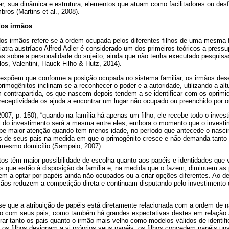
r, sua dinâmica e estrutura, elementos que atuam como facilitadores ou des
os (Martins et al., 2008).
dos irmãos
os irmãos refere-se à ordem ocupada pelos diferentes filhos de uma mesma 
atra austríaco Alfred Adler é considerado um dos primeiros teóricos a press
ias sobre a personalidade do sujeito, ainda que não tenha executado pesquisa
los, Valentini, Hauck Filho & Hutz, 2014).
 expõem que conforme a posição ocupada no sistema familiar, os irmãos des
rimogênitos inclinam-se a reconhecer o poder e a autoridade, utilizando a altu
 contrapartida, os que nascem depois tendem a se identificar com os oprimi
receptividade os ajuda a encontrar um lugar não ocupado ou preenchido por o
07, p. 150), “quando na família há apenas um filho, ele recebe todo o inves
al do investimento será a mesma entre eles, embora o momento que o investi
cebe maior atenção quando tem menos idade, no período que antecede o nasc
 de seus pais na medida em que o primogênito cresce e não demanda tanto 
 mesmo domicílio (Sampaio, 2007).
tos têm maior possibilidade de escolha quanto aos papéis e identidades que 
is que estão à disposição da família e, na medida que o fazem, diminuem as 
m a optar por papéis ainda não ocupados ou a criar opções diferentes. Ao d
rmãos reduzem a competição direta e continuam disputando pelo investimento
e que a atribuição de papéis está diretamente relacionada com a ordem de
ito com seus pais, como também há grandes expectativas destes em relação a
ar tanto os pais quanto o irmão mais velho como modelos válidos de identif
; os filhos designam a si próprios seus papéis; os filhos concedem papéis un