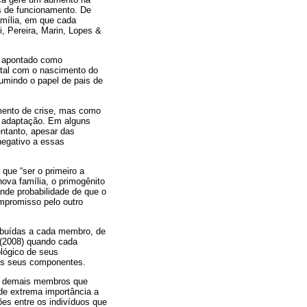
s de funcionamento. De
amília, em que cada
, Pereira, Marin, Lopes &
 é apontado como
ntal com o nascimento do
sumindo o papel de pais de
mento de crise, mas como
e adaptação. Em alguns
entanto, apesar das
negativo a essas
que “ser o primeiro a
ova família, o primogênito
nde probabilidade de que o
ompromisso pelo outro
ribuídas a cada membro, de
 (2008) quando cada
ológico de seus
 os seus componentes.
os demais membros que
de extrema importância a
ões entre os indivíduos que