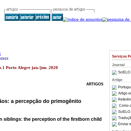
s
Serviços P
-494X
Journal
.1 Porto Alegre jan./jun. 2020
SciELO 
Artigo
ARTIGOS
Portugu
Artigo 
Referên
ãos: a percepção do primogênito
Como ci
SciELO 
Traduçã
siblings: the perception of the firstborn child
Enviar e