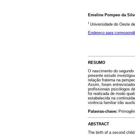
Emeline Pompeo da Silv
I
Universidade do Oeste d
Endereço para correspond
RESUMO
O nascimento do segundo fil
presente estudo investigo
relação fraterna na perspe
Assim, foram entrevistados
profissionais psicólogos d
foi realizada de modo qual
estabelecida na continuid
vivência familiar irão auxi
Palavras-chave:
Primogênit
ABSTRACT
The birth of a second child 