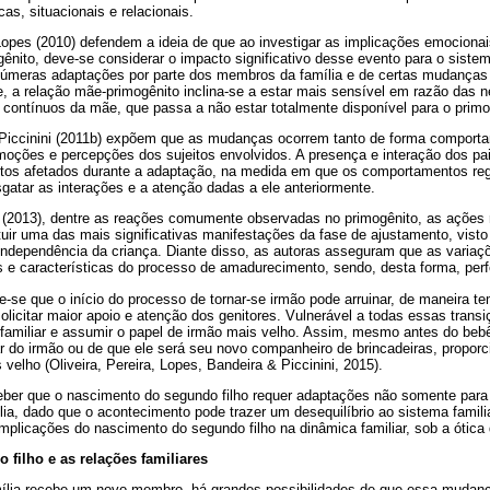
as, situacionais e relacionais.
 Lopes (2010) defendem a ideia de que ao investigar as implicações emocion
gênito, deve-se considerar o impacto significativo desse evento para o sistem
meras adaptações por parte dos membros da família e de certas mudanças n
e, a relação mãe-primogênito inclina-se a estar mais sensível em razão das
 contínuos da mãe, que passa a não estar totalmente disponível para o primo
e Piccinini (2011b) expõem que as mudanças ocorrem tanto de forma comport
moções e percepções dos sujeitos envolvidos. A presença e interação dos pai
ctos afetados durante a adaptação, na medida em que os comportamentos reg
sgatar as interações e a atenção dadas a ele anteriormente.
 (2013), dentre as reações comumente observadas no primogênito, as ações 
uir uma das mais significativas manifestações da fase de ajustamento, vis
independência da criança. Diante disso, as autoras asseguram que as variaç
s e características do processo de amadurecimento, sendo, desta forma, per
-se que o início do processo de tornar-se irmão pode arruinar, de maneira te
olicitar maior apoio e atenção dos genitores. Vulnerável a todas essas transi
 familiar e assumir o papel de irmão mais velho. Assim, mesmo antes do beb
ar do irmão ou de que ele será seu novo companheiro de brincadeiras, propor
velho (Oliveira, Pereira, Lopes, Bandeira & Piccinini, 2015).
eber que o nascimento do segundo filho requer adaptações não somente para
ia, dado que o acontecimento pode trazer um desequilíbrio ao sistema famili
mplicações do nascimento do segundo filho na dinâmica familiar, sob a ótica 
filho e as relações familiares
lia recebe um novo membro, há grandes possibilidades de que essa mudan