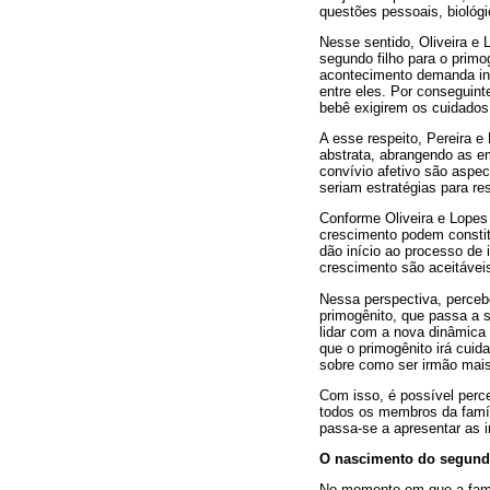
questões pessoais, biológic
Nesse sentido, Oliveira e
segundo filho para o primo
acontecimento demanda inú
entre eles. Por conseguint
bebê exigirem os cuidados
A esse respeito, Pereira 
abstrata, abrangendo as e
convívio afetivo são aspe
seriam estratégias para re
Conforme Oliveira e Lopes
crescimento podem constit
dão início ao processo de 
crescimento são aceitávei
Nessa perspectiva, percebe
primogênito, que passa a s
lidar com a nova dinâmica
que o primogênito irá cuid
sobre como ser irmão mais 
Com isso, é possível perc
todos os membros da famíl
passa-se a apresentar as i
O nascimento do segundo 
No momento em que a famí