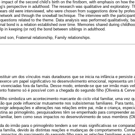
 impact of the second child’s birth on the firstborn, with emphasis on how the 
ng’s perspective in adulthood. The research was qualitative and exploratory. T
years old were interviewed, who were chosen from suggestions done by profes
network and through the snowball technique. The interview with the participa
 questions related to the theme. Data analysis was performed qualitatively, b
rnal bond is a relation established over time. Memories shared during childh
elp in keeping (or not) the bond between siblings in adulthood.
ond son, Fraternal relationship, Family relationships.
nstituir um dos vínculos mais duradouros que se inicia na infância e persiste
 exerce um papel significativo no desenvolvimento emocional, representa um l
 vivenciadas fora da família. Desse modo, entende-se que ser irmão mais vel
to fraterno só é possível com a chegada do segundo filho (Oliveira & Cerve
ilho simboliza um acontecimento marcante do ciclo vital familiar, uma vez 
ção que pode influenciar mutuamente nos subsistemas familiares. Para tanto
exigir adequações e alterações nas relações entre pai, mãe e criança, especi
stina ao primogênito, pesquisadores têm se empenhado para compreender a
familiar, bem como seus impactos no desenvolvimento de seus membros (Oliv
a do irmão para o primogênito tendem a ser mais significativas se comparad
da família, devido às distintas reações e mudanças de comportamento. Contu
 impactos do nascimento do segundo filho para as relações familiares e no 