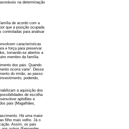
favoráveis na determinação
família de acordo com a
upor que a posição ocupada
s controladas para analisar
envolvem características
ra e força para preservar
dos, tornando-se abertos a
utro membro da família.
timento dos pais. Quando
mento ocorra varie”. Desse
imento do irmão; ao passo
investimento, podendo,
viabilizam a aquisição dos
possibilidades de escolha
esenvolver aptidões e
 dos pais (Magalhães,
 nascimento. Há uma maior
o filho mais velho. Já o
icação. Assim, os pais
s aos outros (Fernandes,