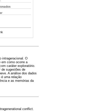
s
cionados
ar
nk
o intrageracional. O
se em como ocorre a
com caráter exploratório.
ir de sugestões de
neve. A análise dos dados
o é uma relação
cência e as memórias da
tragenerational conflict.