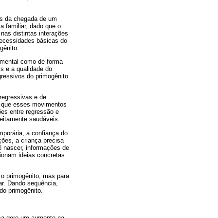
ais da chegada de um
a familiar, dado que o
as distintas interações
 necessidades básicas do
gênito.
amental como de forma
s e a qualidade do
ressivos do primogênito
regressivas e de
to que esses movimentos
ões entre regressão e
feitamente saudáveis.
mporária, a confiança do
ções, a criança precisa
ê nascer, informações de
cionam ideias concretas
 o primogênito, mas para
ar. Dando sequência,
do primogênito.
ça gere um aumento na