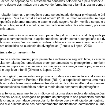
ações de separação ou afastamento causadas pelo tempo e pela distância.
om o desejo dos irmãos em conviver de forma íntima e familiar, assim como 
elação fraterna, o primogênito sente-se deslocado do lugar privilegiado e ú
us pais. Para Goldsmid e Féres-Carneiro (2011), o irmão representa um pape
mpetição pelo amor materno e paterno pode sugerir. Assim, verifica-se que o
e: o outro possibilita a definição das particularidades de cada irmão, por in
existentes.
entre irmãos é considerada como parte integral do mundo social de grande pa
s para o companheirismo, o apoio emocional, assim como a competição e a ri
e de suas resoluções, os irmãos podem colaborar com o crescimento uns dos 
am adquiridas na ausência de divergências (Pereira & Lopes, 2013).
ência de tornar-se irmão
 do sistema familiar, principalmente a inclusão do segundo filho, é caract
ultar em alterações emocionais e comportamentais no primogênito e, também
nsição implica em consequências imediatas na interação entre pai, mãe e cr
e cognitivo infantil (Oliveira & Lopes, 2010).
o primogênito, representa uma profunda mudança no ambiente social e na dinâ
estável. Conforme Pereira e Piccinini (2011a), a experiência retrata uma real
da uma das fases mais estressantes do início da infância. Além disso, ente
 consequências dramáticas sobre o modo de se comportar do primogênito.
o anterior ao nascimento do irmão constitui uma etapa repleta de adequaçõe
 Piccinini (2011a) alterações na postura do primogênito são percebidas durant
e crianças com idade pré-escolar. Entende-se que a vivência do primogênito
sendo que a intensidade dos comportamentos manifestados corresponde a uma 