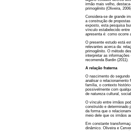
irmão mais velho, destaca
primogênito (Oliveira, 2006
Considera-se de grande imp
a construção de propostas 
exposto, esta pesquisa bus
vínculo estabelecido entre
apresenta é: como ocorre a
O presente estudo está est
relevantes acerca da: rela
primogênito. O método desc
interpretar as informações
recomenda Bardin (2011).
A relação fraterna
O nascimento do segundo fil
analisar o relacionamento 
família, o contexto histór
possivelmente com qualque
de natureza cultural, socia
O vínculo entre irmãos po
construído e determinado 
da forma que o relacionamen
meio dele que os irmãos a
Em constante transformação
dinâmico. Oliveira e Cerve