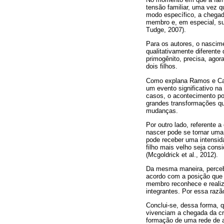
tensão familiar, uma vez 
modo específico, a chegad
membro e, em especial, sua
Tudge, 2007).
Para os autores, o nascim
qualitativamente diferente
primogênito, precisa, agor
dois filhos.
Como explana Ramos e Can
um evento significativo n
casos, o acontecimento pod
grandes transformações qu
mudanças.
Por outro lado, referente 
nascer pode se tornar uma 
pode receber uma intensid
filho mais velho seja cons
(Mcgoldrick et al., 2012).
Da mesma maneira, percebe
acordo com a posição que 
membro reconhece e realiza
integrantes. Por essa razã
Conclui-se, dessa forma, 
vivenciam a chegada da cr
formação de uma rede de ap