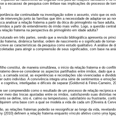
-se a escassez de pesquisa com ênfase nas implicações do processo de torn
).
ortância dar continuidade na investigação sobre o assunto, visto que os est
de intervenção junto às famílias que têm a necessidade de adaptar-se ao no
ca analisar a relação fraterna a partir da ótica do primogênito na fase adulta
 irmãos a partir do entendimento do irmão mais velho. Logo, a questão centra
 relação fraterna na perspectiva do primogênito em idade adulta?
ruturado em três partes, sendo que a revisão bibliográfica apresenta os prin
ção fraterna, dinâmica familiar, ordem de nascimento e o significado de tornar
reve as características da pesquisa como estudo qualitativo. A análise de da
 coletadas para atingir a compreensão de seus significados, com base na an
ho constitui, de maneira simultânea, o início da relação fraterna e do conflit
fraterno deve-se considerar os aspectos partilhados entre irmãos, dado que a
ico, a camada social, as experiências e recordações são vivenciadas e dividi
r outro indivíduo. A convivência integra uma série de sentimentos e emoçõ
l e cognitiva, interligadas e difíceis de separar (Goldsmid & Féres-Carneiro, 2
de ser compreendido como o resultado de um processo de relação recíproca en
por meio das trocas ajustadas entre os irmãos, satisfazendo suas distintas 
to se define, isto é, calmo ou tempestuoso, satisfatório ou frustrante, confo
dquirem uma base com a qual se modela a vida de cada um (Oliveira & Cerve
, as relações fraternas poderão se ressignificar ao longo da vida, revelando
ny (2010) definem a relação fraterna enquanto vínculo afetivo como uma liga