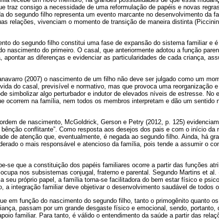
que traz consigo a necessidade de uma reformulação de papéis e novas regra
a do segundo filho representa um evento marcante no desenvolvimento da f
s relações, vivenciam o momento de transição de maneira distinta (Piccinini
ento do segundo filho constitui uma fase de expansão do sistema familiar e
 do nascimento do primeiro. O casal, que anteriormente adotou a função pare
a, apontar as diferenças e evidenciar as particularidades de cada criança, as
avarro (2007) o nascimento de um filho não deve ser julgado como um mo
a vida do casal, previsível e normativo, mas que provoca uma reorganização 
e simbolizar algo perturbador e indutor de elevados níveis de estresse. No 
e ocorrem na família, nem todos os membros interpretam e dão um sentido 
a ordem de nascimento, McGoldrick, Gerson e Petry (2012, p. 125) evidenciam 
bênção conflitante”. Como resposta aos desejos dos pais e com o início da n
ade de atenção que, eventualmente, é negada ao segundo filho. Ainda, há gra
iderado o mais responsável e atencioso da família, pois tende a assumir o c
-se que a constituição dos papéis familiares ocorre a partir das funções at
ocupa nos subsistemas conjugal, fraterno e parental. Segundo Martins et al.
 seu próprio papel, a família torna-se facilitadora do bem estar físico e psic
o, a integração familiar deve objetivar o desenvolvimento saudável de todos
que em função do nascimento do segundo filho, tanto o primogênito quanto 
iança, passam por um grande desgaste físico e emocional, sendo, portanto, 
oio familiar. Para tanto, é válido o entendimento da saúde a partir das relaç