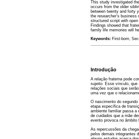
This study investigated the
occurs from the older sibli
between twenty and forty 
the researcher’s business 
structured script with open
Findings showed that frate
family life memories will h
Keywords:
First-born, Sec
Introdução
A relação fraterna pode co
sujeito. Esse vínculo, que
relações sociais que serão
uma vez que o relacionamen
O nascimento do segundo f
etapa específica de transi
ambiente familiar passa a 
de cuidados que a mãe de
evento provoca no âmbito 
As repercussões da chegad
pelos demais integrantes 
alguns estudos acerca dos