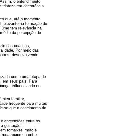
 Assim, o entendimento
a tristeza em decorrência
nico que, até o momento,
l relevante na formação do
 ciúme tem relevância na
termédio da percepção de
rte das crianças,
validade. Por meio das
outros, desenvolvendo
erizada como uma etapa de
, em seus pais. Para
iança, influenciando no
mica familiar,
idade frequente para muitas
nde-se que o nascimento do
s e apreensões entre os
e a gestação,
 em tornar-se irmão é
troca reciproca entre