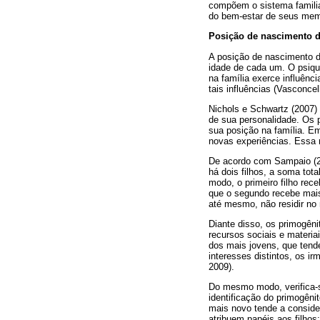
compõem o sistema familia
do bem-estar de seus membr
Posição de nascimento 
A posição de nascimento d
idade de cada um. O psiqui
na família exerce influênc
tais influências (Vasconcel
Nichols e Schwartz (2007)
de sua personalidade. Os p
sua posição na família. Em
novas experiências. Essa 
De acordo com Sampaio (20
há dois filhos, a soma tot
modo, o primeiro filho re
que o segundo recebe mais
até mesmo, não residir no
Diante disso, os primogêni
recursos sociais e materia
dos mais jovens, que tende
interesses distintos, os i
2009).
Do mesmo modo, verifica-s
identificação do primogên
mais novo tende a consider
atribuem papéis aos filhos