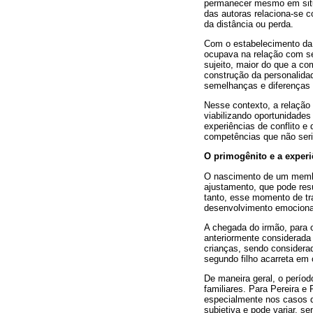
permanecer mesmo em situ
das autoras relaciona-se c
da distância ou perda.
Com o estabelecimento da r
ocupava na relação com se
sujeito, maior do que a co
construção da personalidad
semelhanças e diferenças 
Nesse contexto, a relação 
viabilizando oportunidade
experiências de conflito 
competências que não seri
O primogênito e a experi
O nascimento de um membro
ajustamento, que pode res
tanto, esse momento de tra
desenvolvimento emocional 
A chegada do irmão, para 
anteriormente considerada 
crianças, sendo considera
segundo filho acarreta em
De maneira geral, o períod
familiares. Para Pereira e
especialmente nos casos d
subjetiva e pode variar, 