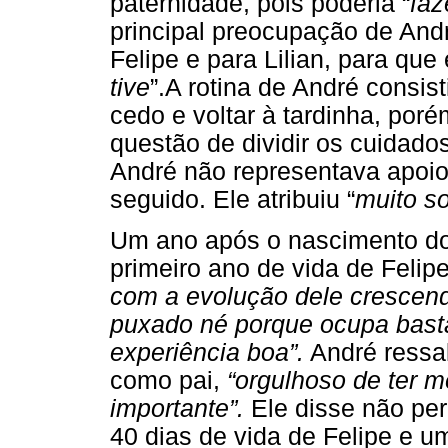
paternidade, pois poderia “
faz
principal preocupação de André
Felipe e para Lilian, para que 
tive
”.A rotina de André consis
cedo e voltar à tardinha, po
questão de dividir os cuidados
André não representava apoio
seguido. Ele atribuiu “
muito s
Um ano após o nascimento do
primeiro ano de vida de Felip
com a evolução dele crescendo
puxado né porque ocupa bast
experiência boa”.
André ressa
como pai,
“orgulhoso de ter m
importante”.
Ele disse não pe
40 dias de vida de Felipe e 