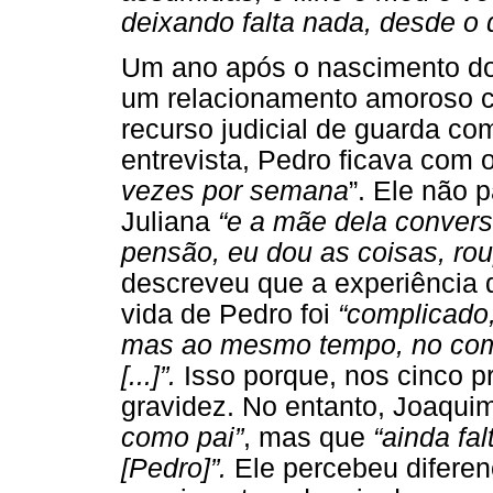
deixando falta nada, desde o 
Um ano após o nascimento do
um relacionamento amoroso c
recurso judicial de guarda c
entrevista, Pedro ficava com o
vezes por semana
”. Ele não 
Juliana
“e a mãe dela convers
pensão, eu dou as coisas, roupa
descreveu que a experiência d
vida de Pedro foi
“complicado,
mas ao mesmo tempo, no começ
[...]”.
Isso porque, nos cinco 
gravidez. No entanto, Joaqui
como pai”
, mas que
“ainda fa
[Pedro]”.
Ele percebeu diferen