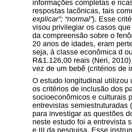
informações completas e rica
respostas lacônicas, tais com
explicar”; “normal”
). Esse crit
visou privilegiar os casos q
da compreensão sobre o fenôm
20 anos de idades, eram perte
seja, à classe econômica d ou
R&1.126,00 reais (Neri, 2010)
vez de um bebê (critérios de 
O estudo longitudinal utilizou 
os critérios de inclusão dos p
socioeconômicos e culturais p
entrevistas semiestruturadas 
para investigar as questões d
neste estudo foi a entrevista 
e III da pesquisa. Esse instru