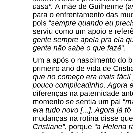
casa”.
A mãe de Guilherme (avó
para o enfrentamento das mud
pois “
sempre quando eu precis
serviu como um apoio e referê
gente sempre apela pra ela qu
gente não sabe o que fazê
”.
Um a após o nascimento do b
primeiro ano de vida de Crist
que no começo era mais fácil [
pouco complicadinho. Agora el
diferenças na paternidade ant
momento se sentia um pai “
ma
era tudo novo [...]. Agora já t
mudanças na rotina disse qu
Cristiane”
, porque
“a Helena t