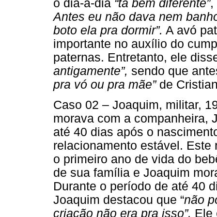
o dia-a-dia
“tá bem diferente”
,
Antes eu não dava nem banho,
boto ela pra dormir”.
A avó pat
importante no auxílio do cum
paternas. Entretanto, ele diss
antigamente”,
sendo que ante
pra vó ou pra mãe”
de Cristia
Caso 02 – Joaquim, militar, 1
morava com a companheira, Ju
até 40 dias após o nasciment
relacionamento estável. Este
o primeiro ano de vida do be
de sua família e Joaquim mor
Durante o período de até 40 
Joaquim destacou que “
não p
criação não era pra isso”.
Ele