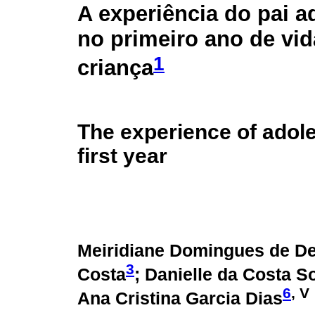
A experiência do pai a
no primeiro ano de vid
1
criança
The experience of adoles
first year
Meiridiane Domingues de D
3
Costa
; Danielle da Costa S
6
, V
Ana Cristina Garcia Dias