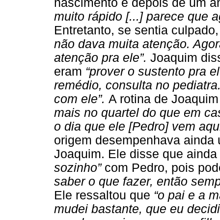
nascimento e depois de um a
muito rápido [...] parece que 
Entretanto, se sentia culpado,
não dava muita atenção. Agor
atenção pra ele”.
Joaquim dis
eram
“prover o sustento pra e
remédio, consulta no pediatra
com ele”.
A rotina de Joaqui
mais no quartel do que em casa
o dia que ele [Pedro] vem aqu
origem desempenhava ainda u
Joaquim. Ele disse que ainda
sozinho”
com Pedro, pois po
saber o que fazer, então semp
Ele ressaltou que
“o pai e a 
mudei bastante, que eu decidi