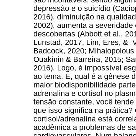
depressão e o suicídio (Caciop
2016), diminuição na qualidad
2002), aumenta a severidade 
descobertas (Abbott et al., 2
Lunstad, 2017, Lim, Eres, & V
Badcock, 2020; Mihalopolous e
Ouakinin & Barreira, 2015; Santi
2016). Logo, é impossível es
ao tema. E, qual é a gênese
maior biodisponibilidade part
adrenalina e cortisol no pla
tensão constante, você tende 
que isso significa na prática
cortisol/adrenalina está corre
acadêmica a problemas de s
cardiovasculares. Num balanç