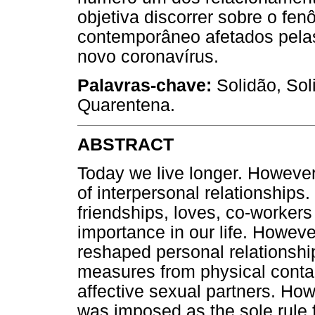
objetiva discorrer sobre o f
contemporâneo afetados pel
novo coronavírus.
Palavras-chave:
Solidão, Sol
Quarentena.
ABSTRACT
Today we live longer. However
of interpersonal relationships.
friendships, loves, co-worker
importance in our life. Howe
reshaped personal relationsh
measures from physical contac
affective sexual partners. How
was imposed as the sole rule f