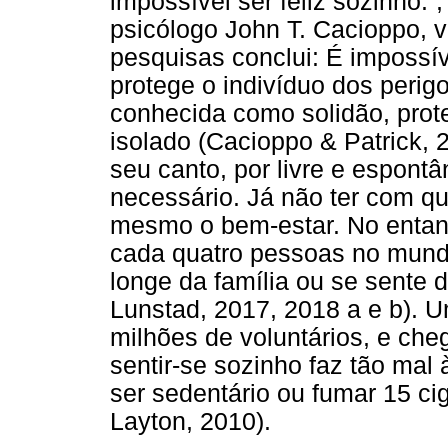
impossível ser feliz sozinho.
psicólogo John T. Cacioppo, v
pesquisas conclui: É impossíve
protege o indivíduo dos perigo
conhecida como solidão, prot
isolado (Cacioppo & Patrick, 
seu canto, por livre e espont
necessário. Já não ter com q
mesmo o bem-estar. No entan
cada quatro pessoas no mundo
longe da família ou se sente 
Lunstad, 2017, 2018 a e b). U
milhões de voluntários, e ch
sentir-se sozinho faz tão mal
ser sedentário ou fumar 15 cig
Layton, 2010).