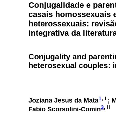
Conjugalidade e paren
casais homossexuais 
heterossexuais: revisã
integrativa da literatur
Conjugality and parent
heterosexual couples: in
1
, I
Joziana Jesus da Mata
; 
3
, II
Fabio Scorsolini-Comin