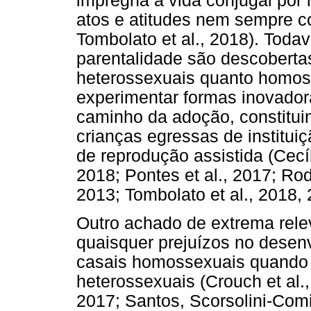
impregna a vida conjugal por 
atos e atitudes nem sempre con
Tombolato et al., 2018). Todav
parentalidade são descobertas
heterossexuais quanto homos
experimentar formas inovador
caminho da adoção, constitui
crianças egressas de institui
de reprodução assistida (Cecíli
2018; Pontes et al., 2017; Rod
2013; Tombolato et al., 2018, 
Outro achado de extrema rele
quaisquer prejuízos no desenv
casais homossexuais quando 
heterossexuais (Crouch et al., 
2017; Santos, Scorsolini-Com