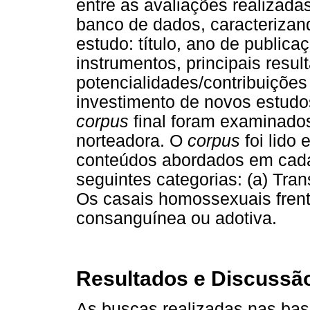
entre as avaliações realizada
banco de dados, caracterizan
estudo: título, ano de publicaç
instrumentos, principais resul
potencialidades/contribuiçõe
investimento de novos estud
corpus
final foram examinados
norteadora. O
corpus
foi lido 
conteúdos abordados em cada
seguintes categorias: (a) Tran
Os casais homossexuais frente
consanguínea ou adotiva.
Resultados e Discussã
As buscas realizadas nas ba