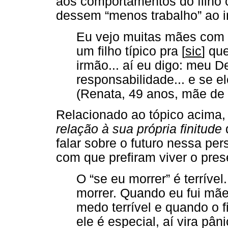
aos comportamentos do filho
dessem “menos trabalho” ao 
Eu vejo muitas mães com 
um filho típico pra [
sic
] qu
irmão... aí eu digo: meu 
responsabilidade... e se e
(Renata, 49 anos, mãe de d
Relacionado ao tópico acima,
relação à sua própria finitude
falar sobre o futuro nessa per
com que prefiram viver o pres
O “se eu morrer” é terríve
morrer. Quando eu fui mãe
medo terrível e quando o 
ele é especial, aí vira pân