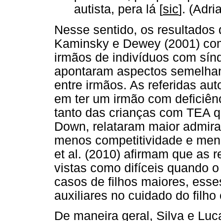
autista, pera lá [
sic
]. (Adr
Nesse sentido, os resultados 
Kaminsky e Dewey (2001) com
irmãos de indivíduos com sí
apontaram aspectos semelhan
entre irmãos. As referidas aut
em ter um irmão com deficiên
tanto das crianças com TEA 
Down, relataram maior admir
menos competitividade e men
et al. (2010) afirmam que as 
vistas como difíceis quando o
casos de filhos maiores, ess
auxiliares no cuidado do filh
De maneira geral, Silva e Luc