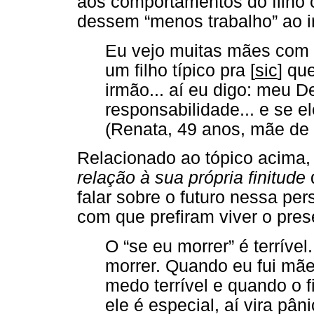
aos comportamentos do filho
dessem “menos trabalho” ao 
Eu vejo muitas mães com 
um filho típico pra [
sic
] qu
irmão... aí eu digo: meu 
responsabilidade... e se e
(Renata, 49 anos, mãe de d
Relacionado ao tópico acima,
relação à sua própria finitude
falar sobre o futuro nessa per
com que prefiram viver o pres
O “se eu morrer” é terríve
morrer. Quando eu fui mãe
medo terrível e quando o 
ele é especial, aí vira pân