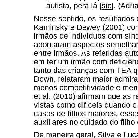
autista, pera lá [
sic
]. (Adr
Nesse sentido, os resultados 
Kaminsky e Dewey (2001) com
irmãos de indivíduos com sí
apontaram aspectos semelhan
entre irmãos. As referidas aut
em ter um irmão com deficiên
tanto das crianças com TEA 
Down, relataram maior admir
menos competitividade e men
et al. (2010) afirmam que as 
vistas como difíceis quando o
casos de filhos maiores, ess
auxiliares no cuidado do filh
De maneira geral, Silva e Luc