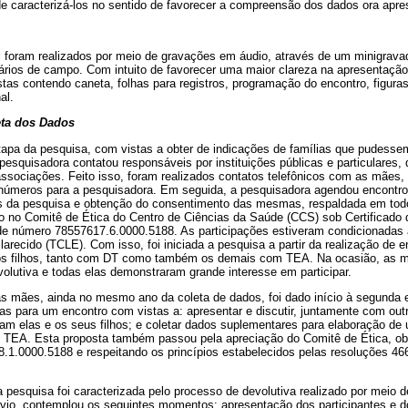
de caracterizá-los no sentido de favorecer a compreensão dos dados ora apre
al foram realizados por meio de gravações em áudio, através de um minigra
iários de campo. Com intuito de favorecer uma maior clareza na apresentação
as contendo caneta, folhas para registros, programação do encontro, figuras
al.
eta dos Dados
etapa da pesquisa, com vistas a obter de indicações de famílias que pudesse
pesquisadora contatou responsáveis por instituições públicas e particulares, 
associações. Feito isso, foram realizados contatos telefônicos com as mães,
 números para a pesquisadora. Em seguida, a pesquisadora agendou encontro
s da pesquisa e obtenção do consentimento das mesmas, respaldada em tod
o no Comitê de Ética do Centro de Ciências da Saúde (CCS) sob Certificado
e número 78557617.6.0000.5188. As participações estiveram condicionadas 
arecido (TCLE). Com isso, foi iniciada a pesquisa a partir da realização de e
os filhos, tanto com DT como também os demais com TEA. Na ocasião, as 
olutiva e todas elas demonstraram grande interesse em participar.
s mães, ainda no mesmo ano da coleta de dados, foi dado início à segunda e
s para um encontro com vistas a: apresentar e discutir, juntamente com out
ram elas e os seus filhos; e coletar dados suplementares para elaboração de 
m TEA. Esta proposta também passou pela apreciação do Comitê de Ética, o
.0000.5188 e respeitando os princípios estabelecidos pelas resoluções 46
pesquisa foi caracterizada pelo processo de devolutiva realizado por meio d
vio, contemplou os seguintes momentos: apresentação dos participantes e do