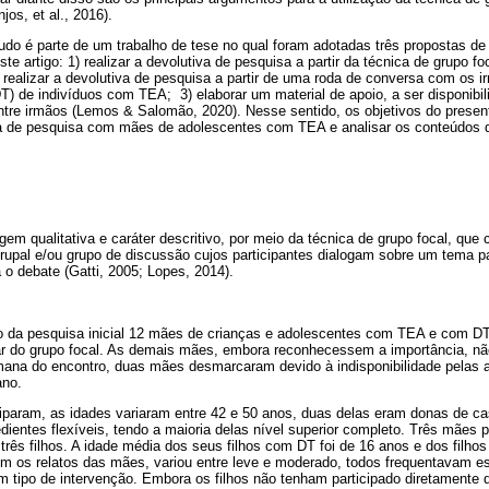
os, et al., 2016).
udo é parte de um trabalho de tese no qual foram adotadas três propostas de
ste artigo: 1) realizar a devolutiva de pesquisa a partir da técnica de grupo 
realizar a devolutiva de pesquisa a partir de uma roda de conversa com os 
) de indivíduos com TEA; 3) elaborar um material de apoio, a ser disponibili
ntre irmãos (Lemos & Salomão, 2020). Nesse sentido, os objetivos do present
va de pesquisa com mães de adolescentes com TEA e analisar os conteúdos
em qualitativa e caráter descritivo, por meio da técnica de grupo focal, qu
rupal e/ou grupo de discussão cujos participantes dialogam sobre um tema pa
 o debate (Gatti, 2005; Lopes, 2014).
 da pesquisa inicial 12 mães de crianças e adolescentes com TEA e com DT
par do grupo focal. As demais mães, embora reconhecessem a importância, não
mana do encontro, duas mães desmarcaram devido à indisponibilidade pelas at
ano.
iparam, as idades variaram entre 42 e 50 anos, duas delas eram donas de c
entes flexíveis, tendo a maioria delas nível superior completo. Três mães p
três filhos. A idade média dos seus filhos com DT foi de 16 anos e dos filh
m os relatos das mães, variou entre leve e moderado, todos frequentavam es
 tipo de intervenção. Embora os filhos não tenham participado diretamente 