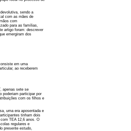
 devolutiva, sendo a
focal com as mães de
irmãos com
zado para as famílias,
e artigo foram: descrever
 que emergiram dos
e consiste em uma
rticular, ao receberem
, apenas sete se
 poderiam participar por
ribuições com os filhos e
asa, uma era aposentada e
articipantes tinham dois
os com TEA 12,6 anos. O
colas regulares e
do presente estudo,