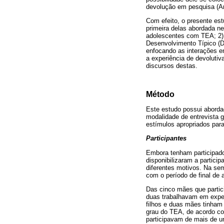
devolução em pesquisa (Anj
Com efeito, o presente est
primeira delas abordada ne
adolescentes com TEA; 2) 
Desenvolvimento Típico (DT
enfocando as interações e
a experiência de devoluti
discursos destas.
Método
Este estudo possui abordag
modalidade de entrevista g
estímulos apropriados para
Participantes
Embora tenham participado
disponibilizaram a partici
diferentes motivos. Na se
com o período de final de 
Das cinco mães que partic
duas trabalhavam em expedi
filhos e duas mães tinham 
grau do TEA, de acordo co
participavam de mais de um