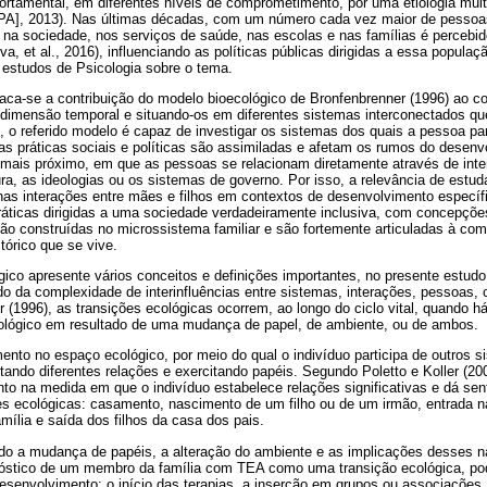
rtamental, em diferentes níveis de comprometimento, por uma etiologia multi
APA], 2013). Nas últimas décadas, com um número cada vez maior de pesso
 na sociedade, nos serviços de saúde, nas escolas e nas famílias é percebido
a, et al., 2016), influenciando as políticas públicas dirigidas a essa populaç
 estudos de Psicologia sobre o tema.
taca-se a contribuição do modelo bioecológico de Bronfenbrenner (1996) ao
dimensão temporal e situando-os em diferentes sistemas interconectados que
 o referido modelo é capaz de investigar os sistemas dos quais a pessoa par
s práticas sociais e políticas são assimiladas e afetam os rumos do desen
mais próximo, em que as pessoas se relacionam diretamente através de inter
a, as ideologias ou os sistemas de governo. Por isso, a relevância de estudar
 nas interações entre mães e filhos em contextos de desenvolvimento especí
ráticas dirigidas a uma sociedade verdadeiramente inclusiva, com concepçõe
ão construídas no microssistema familiar e são fortemente articuladas à co
tórico que se vive.
ico apresente vários conceitos e definições importantes, no presente estudo
ndo da complexidade de interinfluências entre sistemas, interações, pessoas,
(1996), as transições ecológicas ocorrem, ao longo do ciclo vital, quando h
ológico em resultado de uma mudança de papel, de ambiente, ou de ambos.
ento no espaço ecológico, por meio do qual o indivíduo participa de outros 
ando diferentes relações e exercitando papéis. Segundo Poletto e Koller (2
o na medida em que o indivíduo estabelece relações significativas e dá sen
s ecológicas: casamento, nascimento de um filho ou de um irmão, entrada na
ília e saída dos filhos da casa dos pais.
do a mudança de papéis, a alteração do ambiente e as implicações desses n
óstico de um membro da família com TEA como uma transição ecológica, pod
desenvolvimento: o início das terapias, a inserção em grupos ou associaçõ