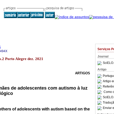
s
Serviços P
-494X
Journal
o.2 Porto Alegre dez. 2021
SciELO 
Artigo
ARTIGOS
Portugu
Artigo 
Referên
mães de adolescentes com autismo à luz
Como ci
lógico
SciELO 
Traduçã
Enviar e
thers of adolescents with autism based on the