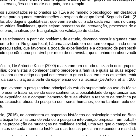
 intervenções ou a morte dos pais, por exemplo.
s supracitados relacionados ao TEA e ao modelo bioecológico, em destaque
te-se para algumas considerações a respeito do grupo focal. Segundo Gatti (2
das abordagens qualitativas, que vem sendo utilizada cada vez mais no camp
 várias finalidades, quais sejam: processos de intervenção, processos de a
teriores, análises por triangulação ou validação de dados.
r selecionados a partir do problema de estudo, devendo possuir algumas ca
 com o tema. No grupo focal, há uma atividade em comum compartilhada entr
pesquisador, que favorece a troca de experiências e a obtenção de perspect
 que não seria possível por meio de entrevista, questionário ou observaç
ógico, De Antoni e Koller (2000) realizaram um estudo utilizando dois grupos
iliar, com vistas a conhecer como percebem a família e quais as suas expect
publicam outro artigo no qual descrevem o grupo focal em seus aspectos teór
a sua utilização a partir da experiência com a técnica (De Antoni et al., 200
 que levaram a pesquisadora principal do estudo supracitado ao uso da téc
presente trabalho, sendo essencialmente, a possibilidade de oportunizar aos
e experiências e compartilhamento de suas visões a respeito da temática p
pelos aspectos éticos da pesquisa com seres humanos, como também pelo co
a.
a, (2016), ao abordarem os aspectos históricos da psicologia social no Bras
articipante, a história de vida ou a pesquisa intervenção propiciam um trabalh
e na proposição de mudanças na realidade social, uma vez que o campo cient
icas de cada momento histórico e as teorias precisam responder à realidade 