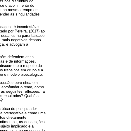
s nos distúrbios do
ece o acolhimento do
itos ao mesmo tempo em
ender as singularidades
rdagens é incontestável.
ado por Pereira, (2017) ao
desafios na parentalidade
s mais negativos dessas
nça, e advogam a
ambém defendem essa
cias e de informações,
discorre-se a respeito do
s trabalhos em grupo e a
õe o modelo bioecológico.
cussão sobre ética em
ra aprofundar o tema, como
as seguintes reflexões: a
s resultados? Qual é a
o?
a ética do pesquisador
ma prerrogativa e como uma
tos diretamente
sentimentos, as concepções
ujeito implicado e a
 grupo focal no processo de