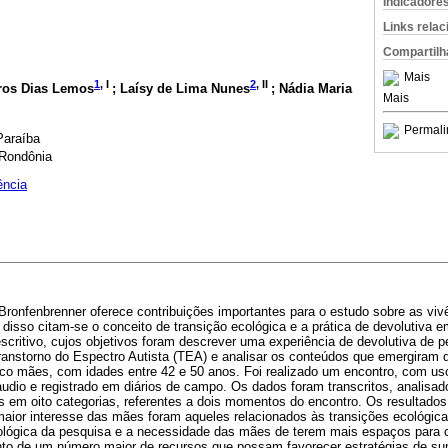
Indicadore
Links rela
Compartilh
Mais
1
, I
2
, II
ros Dias Lemos
; Laísy de Lima Nunes
; Nádia Maria
Mais
Permali
Paraíba
 Rondônia
ência
ronfenbrenner oferece contribuições importantes para o estudo sobre as vivê
o disso citam-se o conceito de transição ecológica e a prática de devolutiva 
scritivo, cujos objetivos foram descrever uma experiência de devolutiva de
ranstorno do Espectro Autista (TEA) e analisar os conteúdos que emergiram 
nco mães, com idades entre 42 e 50 anos. Foi realizado um encontro, com us
áudio e registrado em diários de campo. Os dados foram transcritos, analisa
os em oito categorias, referentes a dois momentos do encontro. Os resultado
aior interesse das mães foram aqueles relacionados às transições ecológi
ológica da pesquisa e a necessidade das mães de terem mais espaços para 
to de um número maior de recursos que possam favorecer estratégias de sup