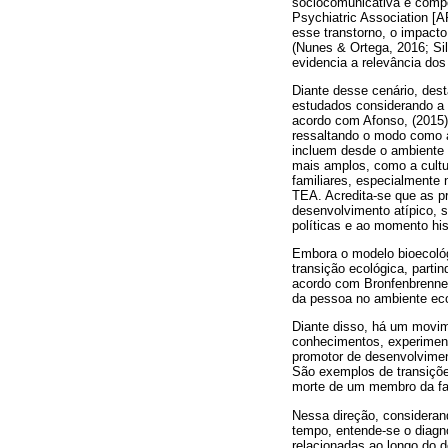
sociocomunicativa e compo
Psychiatric Association [
esse transtorno, o impacto
(Nunes & Ortega, 2016; Silv
evidencia a relevância dos
Diante desse cenário, des
estudados considerando a 
acordo com Afonso, (2015),
ressaltando o modo como a
incluem desde o ambiente 
mais amplos, como a cultur
familiares, especialmente
TEA. Acredita-se que as p
desenvolvimento atípico, s
políticas e ao momento his
Embora o modelo bioecológ
transição ecológica, parti
acordo com Bronfenbrenner 
da pessoa no ambiente ec
Diante disso, há um movim
conhecimentos, experiment
promotor de desenvolviment
São exemplos de transiçõe
morte de um membro da fam
Nessa direção, consideran
tempo, entende-se o diagn
relacionadas ao longo do 