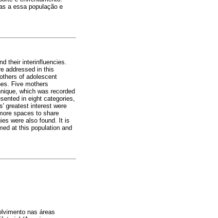
idas a essa população e
d their interinfluencies.
re addressed in this
mothers of adolescent
hes. Five mothers
chnique, which was recorded
esented in eight categories,
' greatest interest were
r more spaces to share
es were also found. It is
imed at this population and
olvimento nas áreas