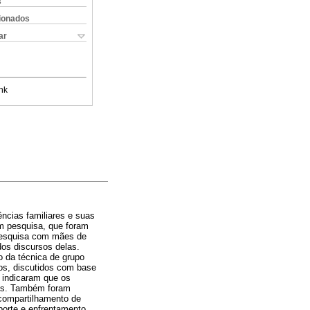
s
cionados
ar
nk
ncias familiares e suas
em pesquisa, que foram
 pesquisa com mães de
dos discursos delas.
o da técnica de grupo
dos, discutidos com base
s indicaram que os
cas. Também foram
compartilhamento de
orte e enfrentamento.