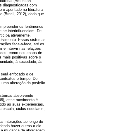
fatorial (American
as diagnosticadas com
 e apontado na literatura
ão (Brasil, 2012), dado que
 compreender os fenômenos
 se interinfluenciam. De
ticipa ativamente,
volvimento. Esses sistemas
ações face-a-face, até os
 e intervir nas relações
ficos, como nos casos de
s mais positivas sobre o
munidade, à sociedade, às
 será enfocado o de
 contextos e tempo. De
á uma alteração da posição
sistemas absorvendo
008), esse movimento é
tido às suas experiências.
 escola, ciclos escolares,
as interações ao longo do
endo haver outras a ela
es, a mudança de abordagem