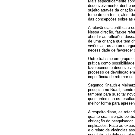
Mais especificamente sobr
desenvolvimento, dentre o
sujeito através da criaçã
torno de um tema, além de
das concepções sobre as d
A relevância científica e 
Nessa direção, faz-se refe
abordar as reflexões dess
de uma criança que tem di
vivências, os autores arg
necessidade de favorecer 
Outro trabalho em grupo c
prática como possibilidade
favorecendo o desenvolvime
processo de devolução em 
importância de retornar o
Segundo Knauth e Meinerz 
pesquisa no Brasil, sendo 
também para suscitar novo
quem interessa os resulta
melhor forma para apresen
A respeito disso, as refer
quanto sua inserção polít
obrigação do pesquisador,
implicados. Face ao expos
e o relato de vivências as
possibilidade dele se colo