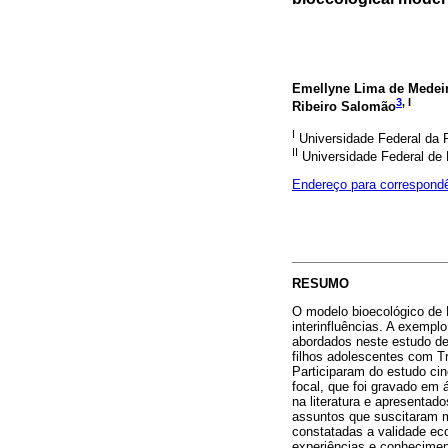
Emellyne Lima de Medei
3
, I
Ribeiro Salomão
I
Universidade Federal da 
II
Universidade Federal de
Endereço para correspond
RESUMO
O modelo bioecológico de B
interinfluências. A exempl
abordados neste estudo de
filhos adolescentes com T
Participaram do estudo ci
focal, que foi gravado em 
na literatura e apresentad
assuntos que suscitaram m
constatadas a validade ec
experiências e conhecimen