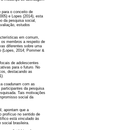
 para o conceito de
005) e Lopes (2014), esta
o da pesquisa social,
valiação, estudos
racterísticas em comum,
e os membros a respeito de
ivas diferentes sobre uma
ão (Lopes, 2014; Pommer &
 focais de adolescentes
ativas para o futuro. No
icos, destacando as
1).
nica coadunam com as
 participantes da pesquisa
esquisada. Tais motivações
mpromisso social da
il, apontam que a
o profícuo no sentido de
ífico está vinculado às
social brasileira.