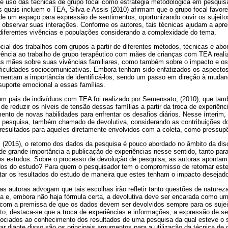
e uso das técnicas de grupo focal como estratégia metodológica em pesquisa
s quais incluem o TEA, Silva e Assis (2010) afirmam que o grupo focal favor
o de um espaço para expressão de sentimentos, oportunizando ouvir os suje
 observar suas interações. Conforme os autores, tais técnicas ajudam a apre
iferentes vivências e populações considerando a complexidade do tema.
social dos trabalhos com grupos a partir de diferentes métodos, técnicas e abo
rência ao trabalho de grupo terapêutico com mães de crianças com TEA realiz
as mães sobre suas vivências familiares, como também sobre o impacto e os 
ficuldades sociocomunicativas. Embora tenham sido enfatizados os aspecto
umentam a importância de identificá-los, sendo um passo em direção à muda
suporte emocional a essas famílias.
om pais de indivíduos com TEA foi realizado por Semensato, (2010), que t
 de reduzir os níveis de tensão dessas famílias a partir da troca de experiên
nto de novas habilidades para enfrentar os desafios diários. Nesse ínterim, 
pesquisa, também chamado de devolutiva, considerando as contribuições do
s resultados para aqueles diretamente envolvidos com a coleta, como pressup
(2015), o retorno dos dados da pesquisa é pouco abordado no âmbito da dis
de grande importância a publicação de experiências nesse sentido, tanto pa
s estudos. Sobre o processo de devolução de pesquisa, as autoras apontam 
dos do estudo? Para quem o pesquisador tem o compromisso de retornar este
tar os resultados do estudo de maneira que estes tenham o impacto desejad
idas autoras advogam que tais escolhas irão refletir tanto questões de naturez
ica e, embora não haja fórmula certa, a devolutiva deve ser encarada como u
 com a premissa de que os dados devem ser devolvidos sempre para os sujei
to, destaca-se que a troca de experiências e informações, a expressão de 
sociados ao conhecimento dos resultados de uma pesquisa da qual esteve o s
car diante disso são os principais argumentos para a utilização da técnica de