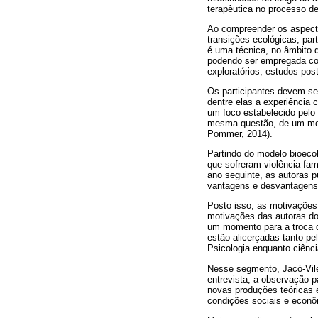
terapêutica no processo de
Ao compreender os aspecto
transições ecológicas, par
é uma técnica, no âmbito 
podendo ser empregada com
exploratórios, estudos pos
Os participantes devem se
dentre elas a experiência
um foco estabelecido pelo 
mesma questão, de um modo
Pommer, 2014).
Partindo do modelo bioecol
que sofreram violência fam
ano seguinte, as autoras 
vantagens e desvantagens d
Posto isso, as motivações
motivações das autoras do 
um momento para a troca d
estão alicerçadas tanto 
Psicologia enquanto ciênci
Nesse segmento, Jacó-Vilel
entrevista, a observação p
novas produções teóricas 
condições sociais e econôm