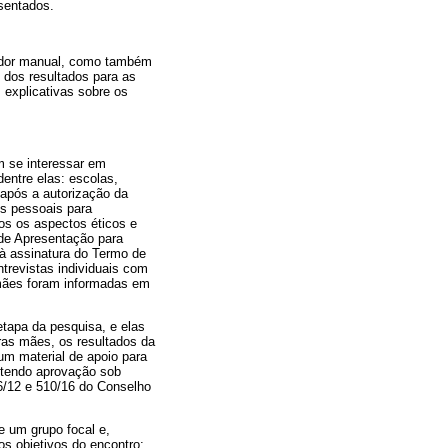
sentados.
vador manual, como também
 dos resultados para as
 explicativas sobre os
m se interessar em
dentre elas: escolas,
 após a autorização da
s pessoais para
os os aspectos éticos e
 de Apresentação para
à assinatura do Termo de
ntrevistas individuais com
mães foram informadas em
tapa da pesquisa, e elas
ras mães, os resultados da
um material de apoio para
btendo aprovação sob
6/12 e 510/16 do Conselho
e um grupo focal e,
s objetivos do encontro;