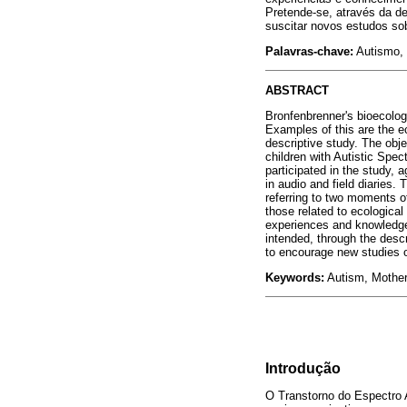
Pretende-se, através da de
suscitar novos estudos so
Palavras-chave:
Autismo, 
ABSTRACT
Bronfenbrenner's bioecologi
Examples of this are the ec
descriptive study. The obj
children with Autistic Spe
participated in the study,
in audio and field diaries.
referring to two moments of
those related to ecological
experiences and knowledge 
intended, through the descr
to encourage new studies 
Keywords:
Autism, Mother
Introdução
O Transtorno do Espectro 