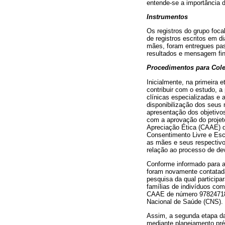
entende-se a importância 
Instrumentos
Os registros do grupo foc
de registros escritos em d
mães, foram entregues past
resultados e mensagem fin
Procedimentos para Col
Inicialmente, na primeira 
contribuir com o estudo, a 
clínicas especializadas e 
disponibilização dos seus
apresentação dos objetivo
com a aprovação do projet
Apreciação Ética (CAAE) d
Consentimento Livre e Escl
as mães e seus respectiv
relação ao processo de dev
Conforme informado para a
foram novamente contatada
pesquisa da qual participa
famílias de indivíduos co
CAAE de número 97824718.1
Nacional de Saúde (CNS).
Assim, a segunda etapa da 
mediante planejamento pré