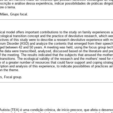
scrição e análise dessa experiência, indicar possibilidades de práticas dirig
bre o tema.
Mães, Grupo focal.
cal model offers important contributions to the study on family experiences an
ological transition concept and the practice of devolutive research, which we
ectives of this study were to describe a research devolutive experience with 
ctrum Disorder (ASD) and analyze the contents that emerged from their speec
 aged between 42 and 50 years. A meeting was held, using the focus group te
 The data were transcribed, analyzed, discussed based on the literature and pr
 the meeting. The results indicated that the subjects that aroused the mothers
 transitions. The ecological validity of the research and the mothers' need fo
of a greater number of resources that could favor support and coping strategi
iption and analysis of this experience, to indicate possibilities of practices a
on the theme.
s, Focal group.
Autista (TEA) é uma condição crônica, de início precoce, que afeta o desenv