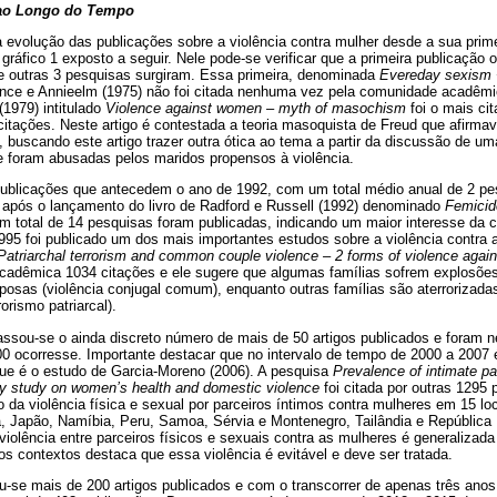
 ao Longo do Tempo
a evolução das publicações sobre a violência contra mulher desde a sua prim
ráfico 1 exposto a seguir. Nele pode-se verificar que a primeira publicação 
 outras 3 pesquisas surgiram. Essa primeira, denominada
Evereday sexism 
nce e Annieelm (1975) não foi citada nenhuma vez pela comunidade acadêmic
1979) intitulado
Violence against women – myth of masochism
foi o mais ci
citações. Neste artigo é contestada a teoria masoquista de Freud que afirma
, buscando este artigo trazer outra ótica ao tema a partir da discussão de 
 foram abusadas pelos maridos propensos à violência.
ublicações que antecedem o ano de 1992, com um total médio anual de 2 pe
 após o lançamento do livro de Radford e Russell (1992) denominado
Femicid
um total de 14 pesquisas foram publicadas, indicando um maior interesse d
95 foi publicado um dos mais importantes estudos sobre a violência contra a
Patriarchal terrorism and common couple violence – 2 forms of violence aga
adêmica 1034 citações e ele sugere que algumas famílias sofrem explosões 
posas (violência conjugal comum), enquanto outras famílias são aterrorizadas
orismo patriarcal).
passou-se o ainda discreto número de mais de 50 artigos publicados e foram n
0 ocorresse. Importante destacar que no intervalo de tempo de 2000 a 2007 é
que é o estudo de Garcia-Moreno (2006). A pesquisa
Prevalence of intimate pa
y study on women’s health and domestic violence
foi citada por outras 1295
o da violência física e sexual por parceiros íntimos contra mulheres em 15 l
ia, Japão, Namíbia, Peru, Samoa, Sérvia e Montenegro, Tailândia e República
iolência entre parceiros físicos e sexuais contra as mulheres é generalizada
 os contextos destaca que essa violência é evitável e deve ser tratada.
u-se mais de 200 artigos publicados e com o transcorrer de apenas três ano