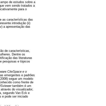
 campo de estudos sobre a
 que vem sendo tratados a
ficativamente para o
 as características das
resente introdução (ii)
iv) a apresentação das
ão de características,
ulheres. Dentre os
tificação das literaturas
e pesquisas e tópicos
ftware
CiteSpace e o
cias emergentes e padrões
2008) segue um modelo
conhecido como frente de
Sviewer
também é um
através do visualizador,
a, segundo Van Eck e
 e pode ser iniciado