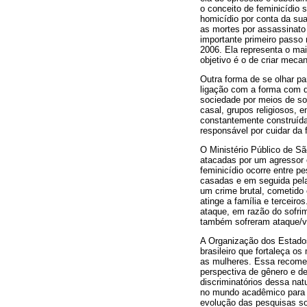
o conceito de feminicídio
homicídio por conta da sua
as mortes por assassinato
importante primeiro passo 
2006. Ela representa o mai
objetivo é o de criar mecan
Outra forma de se olhar pa
ligação com a forma com q
sociedade por meios de so
casal, grupos religiosos, 
constantemente construída 
responsável por cuidar da 
O Ministério Público de Sã
atacadas por um agressor c
feminicídio ocorre entre 
casadas e em seguida pela
um crime brutal, cometido 
atinge a família e terceir
ataque, em razão do sofrim
também sofreram ataque/vi
A Organização dos Estado
brasileiro que fortaleça o
as mulheres. Essa recome
perspectiva de gênero e de
discriminatórios dessa nat
no mundo acadêmico para p
evolução das pesquisas sob