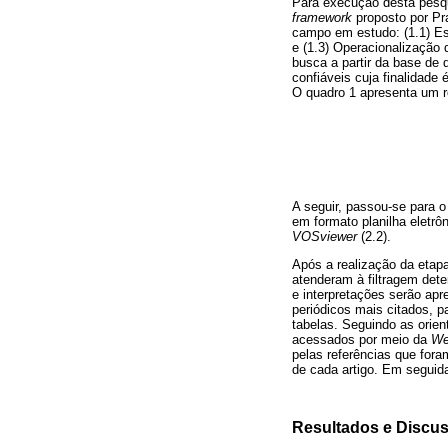
Para execução desta pesqui
framework
proposto por Pra
campo em estudo: (1.1) Esc
e (1.3) Operacionalização 
busca a partir da base de
confiáveis cuja finalidade
O quadro 1 apresenta um 
A seguir, passou-se para o
em formato planilha eletrôn
VOSviewer
(2.2).
Após a realização da etapa
atenderam à filtragem dete
e interpretações serão apr
periódicos mais citados, p
tabelas. Seguindo as orie
acessados por meio da
We
pelas referências que for
de cada artigo. Em seguid
Resultados e Discu