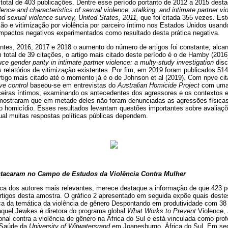
 total de 403 publicações. Dentre esse período portanto de 2012 a 2015 dest
ence and characteristics of sexual violence, stalking, and intimate partner vi
and sexual violence survey, United States, 2011,
que foi citada 355 vezes
.
Est
ção e vitimização por violência por parceiro íntimo nos Estados Unidos usan
mpactos negativos experimentados como resultado desta prática negativa.
ntes, 2016, 2017 e 2018 o aumento do número de artigos foi constante, alcan
total de 39 citações, o artigo mais citado deste período é o de Hamby (20
e gender parity in intimate partner violence: a multy-study investigation
disc
 relatórios de vitimização existentes. Por fim, em 2019 foram publicados 514
artigo mais citado até o momento já é o de Johnson et al (2019). Com npve c
ve control
baseou-se em entrevistas do
Australian Homicide Project
com uma
eiras íntimos, examinando os antecedentes dos agressores e os contextos 
mostraram que em metade deles não foram denunciadas as agressões físicas
ao homicídio. Esses resultados levantam questões importantes sobre avaliaçõe
ual muitas respostas políticas públicas dependem.
tacaram no Campo de Estudos da Violência Contra Mulher
rca dos autores mais relevantes, merece destaque a informação de que 423 
rtigos desta amostra. O gráfico 2 apresentado em seguida expõe quais dest
ca da temática da violência de gênero Despontando em produtividade com 38
aquel Jewkes é diretora do programa global
What Works to Prevent
Violence,
al contra a violência de gênero na África do Sul e está vinculada como prof
 Saúde da
University of Witwatersrand
em Joanesburgo, África do Sul. Em se