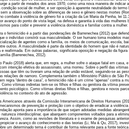
 surge a partir de meados dos anos 1970, como uma nova maneira de indicar 
 condição social de mulher, e ser oposição à aparente neutralidade do termo
 sem a observação sobre as diferenças de sexo e gênero nestas mortes (Rom
no combate à violência de gênero foi a criação da Lei Maria da Penha, lei 11
or avanço do ponto de vista legal, na defesa e garantia à vida das mulheres br
ismos para coibir e prevenir a violência doméstica e familiar contra a mulher.
ra o feminicídio é a partir das ponderações de Barrenechea (2012) que defen
ue o indivíduo constrói sua masculinidade. O ser humano toma modelos mas
cialização de agentes como a família, os meios de comunicação, escola, bair
entre outros. A masculinidade é parte da identidade do homem que não é natur
e reafirmada. Em outras palavras, significaria oposição e negação da figura 
família (Barrenechea, 2012).
o Paulo (2018) alerta que, em regra, a mulher sofre o ataque fatal em casa, 
om intenção efetiva do assassinato, uma morreu. Sobre o perfil das vítimas 
pessoas que têm ou tiveram uma relação de união estável, seguindo-se as pe
s relações de namoro. Complementa também o Ministério Público de São Pa
em regra “dentro de casa”, o feminicídio não é um crime “apenas” contra a m
os. Como vítimas indiretas tem-se os filhos e filhas ou genitora da vítima pre
ento psicológico. Como vítimas diretas filhos e filhas, genitora e novos parc
olência no contexto do ato de agressão.
s Americanos através da Comissão Interamericana de Direitos Humanos (20
s mecanismos de prevenção e proteção com o objetivo de erradicar a violência
ndação aponta para a importância de que sejam adotadas medidas abrangen
 natureza interdisciplinar, que abarquem componentes voltados para a elimin
ureza. Assim, como as revisões de literatura e o exame de pesquisas anterio
ropiciar o avanço do conhecimento e das teorias (Li, Ma & Qu, 2017), inve
re um determinado tema é contribuir de forma relevante para a fonte teórica