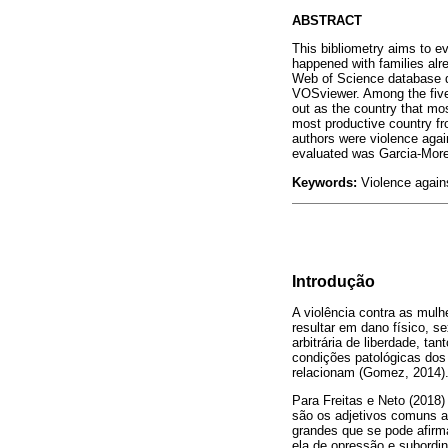
ABSTRACT
This bibliometry aims to e
happened with families alre
Web of Science database du
VOSviewer. Among the five
out as the country that mos
most productive country fr
authors were violence agai
evaluated was Garcia-More
Keywords:
Violence again
Introdução
A violência contra as mulh
resultar em dano físico, s
arbitrária de liberdade, t
condições patológicas dos
relacionam (Gomez, 2014)
Para Freitas e Neto (2018
são os adjetivos comuns a
grandes que se pode afirm
ela de opressão e subordin