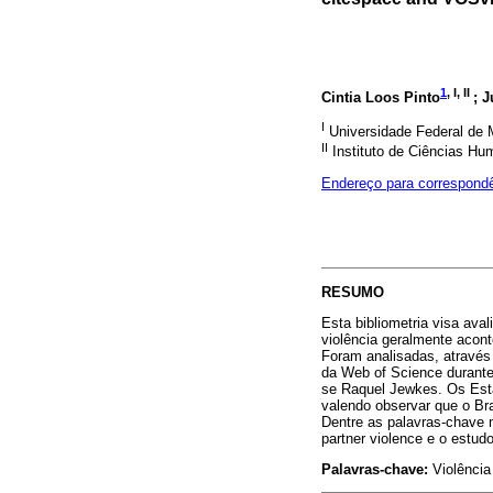
1
, I, II
Cintia Loos Pinto
; 
I
Universidade Federal de
II
Instituto de Ciências H
Endereço para correspond
RESUMO
Esta bibliometria visa ava
violência geralmente acon
Foram analisadas, através
da Web of Science durante
se Raquel Jewkes. Os Est
valendo observar que o Bra
Dentre as palavras-chave m
partner violence e o estud
Palavras-chave:
Violência 