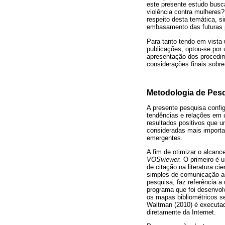
este presente estudo busc
violência contra mulheres
respeito desta temática, s
embasamento das futuras 
Para tanto tendo em vista
publicações, optou-se por u
apresentação dos procedime
considerações finais sobre
Metodologia de Pes
A presente pesquisa config
tendências e relações em 
resultados positivos que um
consideradas mais import
emergentes.
A fim de otimizar o alcance
VOSviewer.
O primeiro é u
de citação na literatura c
simples de comunicação ac
pesquisa, faz referência a
programa que foi desenvolv
os mapas bibliométricos 
Waltman (2010) é executad
diretamente da Internet.