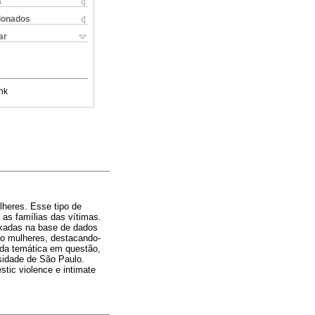
s
cionados
ar
nk
lheres. Esse tipo de
as famílias das vítimas.
exadas na base de dados
ão mulheres, destacando-
da temática em questão,
rsidade de São Paulo.
tic violence e intimate