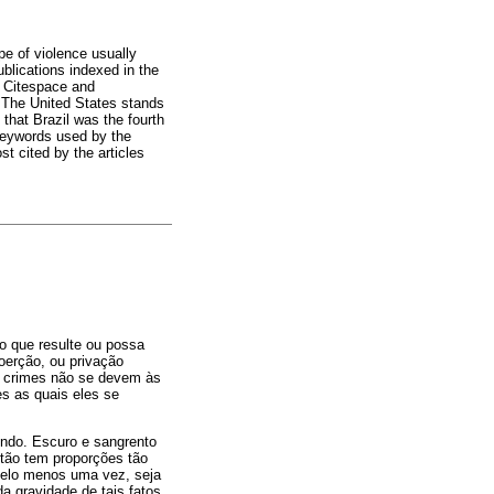
e of violence usually
ublications indexed in the
e Citespace and
 The United States stands
 that Brazil was the fourth
keywords used by the
t cited by the articles
o que resulte ou possa
oerção, ou privação
es crimes não se devem às
s as quais eles se
undo. Escuro e sangrento
tão tem proporções tão
 pelo menos uma vez, seja
a gravidade de tais fatos,