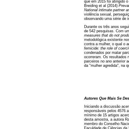
que em 2015 foi atingido o
Breiding et al (2014)
Preval
National intimate partner 
violência sexual, persegui
observando uma série de i
Durante os três anos segui
de 542 pesquisas. Com um 
measures that do not produc
metodológica existente nos
contra a mulher, o qual o 
femicide: the role of coerci
condenados por matar parc
ocorreram. Os resultados 
parceiros no ano anterior 
da "mulher agredida", na q
Autores Que Mais Se Des
Iniciando a discussão ace
responsáveis pelos 4576 a
mínimo de 15 artigos acer
desta amostra, a autora R
membro do Conselho Nacion
Faculdade de Ciências da