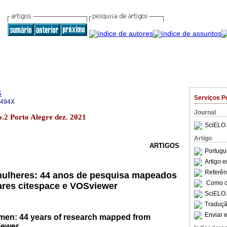
s
Serviços P
-494X
Journal
o.2 Porto Alegre dez. 2021
SciELO 
Artigo
ARTIGOS
Portugu
Artigo 
Referên
 mulheres: 44 anos de pesquisa mapeados
Como ci
wares citespace e VOSviewer
SciELO 
Traduçã
Enviar e
men: 44 years of research mapped from
iewer