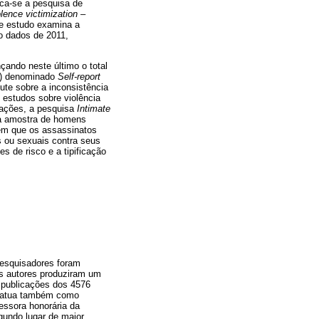
aca-se a pesquisa de
olence victimization –
e estudo examina a
do dados de 2011,
çando neste último o total
16) denominado
Self-report
ute sobre a inconsistência
 estudos sobre violência
itações, a pesquisa
Intimate
 amostra de homens
em que os assassinatos
 ou sexuais contra seus
s de risco e a tipificação
pesquisadores foram
es autores produziram um
 publicações dos 4576
 atua também como
essora honorária da
gundo lugar de maior