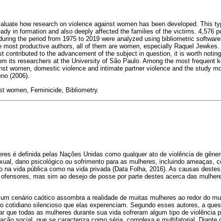
valuate how research on violence against women has been developed. This typ
ady in formation and also deeply affected the families of the victims. 4,576 p
ring the period from 1975 to 2019 were analyzed using bibliometric softwar
 most productive authors, all of them are women, especially Raquel Jewkes.
t contributed to the advancement of the subject in question, it is worth noting
om its researchers at the University of São Paulo. Among the most frequent 
nst women, domestic violence and intimate partner violence and the study mos
no (2006).
st women, Feminicide, Bibliometry.
eres é definida pelas Nações Unidas como qualquer ato de violência de gêner
exual, dano psicológico ou sofrimento para as mulheres, incluindo ameaças, c
anto na vida pública como na vida privada (Data Folha, 2016). As causas dest
 ofensores, mas sim ao desejo de posse por parte destes acerca das mulhere
.
) um cenário caótico assombra a realidade de muitas mulheres ao redor do m
o cotidiano silencioso que elas experenciam. Segundo esses autores, a ques
ar que todas as mulheres durante sua vida sofreram algum tipo de violência
ação social, que se caracteriza como séria, complexa e multifatorial. Diante d