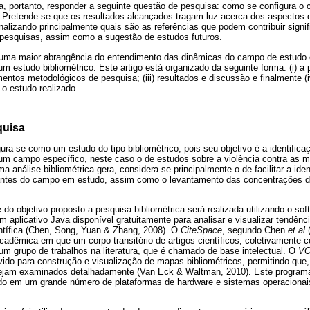
a, portanto, responder a seguinte questão de pesquisa: como se configura o
? Pretende-se que os resultados alcançados tragam luz acerca dos aspectos
inalizando principalmente quais são as referências que podem contribuir signi
pesquisas, assim como a sugestão de estudos futuros.
 uma maior abrangência do entendimento das dinâmicas do campo de estudo e
m estudo bibliométrico. Este artigo está organizado da seguinte forma: (i) a p
ntos metodológicos de pesquisa; (iii) resultados e discussão e finalmente (
 o estudo realizado.
quisa
ura-se como um estudo do tipo bibliométrico, pois seu objetivo é a identificaç
um campo específico, neste caso o de estudos sobre a violência contra as m
a análise bibliométrica gera, considera-se principalmente o de facilitar a iden
antes do campo em estudo, assim como o levantamento das concentrações d
 do objetivo proposto a pesquisa bibliométrica será realizada utilizando o so
m aplicativo Java disponível gratuitamente para analisar e visualizar tendên
ientífica (Chen, Song, Yuan & Zhang, 2008). O
CiteSpace
, segundo Chen
et al
(
adêmica em que um corpo transitório de artigos científicos, coletivamente 
 um grupo de trabalhos na literatura, que é chamado de base intelectual. O
VO
ido para construção e visualização de mapas bibliométricos, permitindo que, 
sejam examinados detalhadamente (Van Eck & Waltman, 2010). Este program
o em um grande número de plataformas de hardware e sistemas operacionais