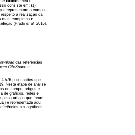
se bibliométrica o
sso consiste em: (1)
s que representam o campo
 respeito à realização da
s mais completas e
 seleção (Prado
et al,
2016).
download
das referências
ware CiteSpace
e
 4.576 publicações que
19. Nesta etapa de análise
vos do campo, artigos e
a de gráficos, redes e
 pelos artigos que foram
ual) é representada aqui
referências bibliográficas