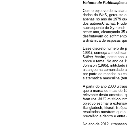
Volume de Publicações
Com o objetivo de avaliar 
dados da WoS, gerou-se o g
apenas no ano de 1979 que
dos autoresCrachat, Prude
subsequente de Symonds (
neste ano, alcançando 35 
desfrutavam do sofrimento
a dinâmica de esposas que
Esse discreto número de p
1991), começa a modificar
Killing
. Assim, neste ano 
sobre o tema. No ano de 19
Johnson (1995), intitulado
alcançou na comunidade ac
por parte de maridos ou es
sistemática masculina (terr
A partir do ano 2000 ultra
que a marca de mais de 10
relevante desta amostra, 
from the WHO multi-countr
objetivo estimar a extensã
Bangladesh, Brasil, Etióp
resultados mostram que a v
prevalência dentro e entre
No ano de 2012 ultrapasso