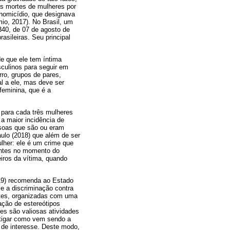
as mortes de mulheres por
 homicídio, que designava
io, 2017). No Brasil, um
.340, de 07 de agosto de
asileiras. Seu principal
de que ele tem íntima
culinos para seguir em
ro, grupos de pares,
al a ele, mas deve ser
feminina, que é a
e para cada três mulheres
a maior incidência de
ssoas que são ou eram
ulo (2018) que além de ser
ulher: ele é um crime que
sentes no momento do
eiros da vítima, quando
19) recomenda ao Estado
 e a discriminação contra
tes, organizadas com uma
ação de estereótipos
res são valiosas atividades
stigar como vem sendo a
 de interesse. Deste modo,