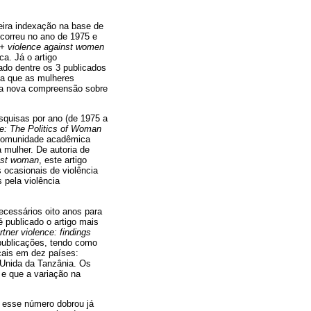
eira indexação na base de
ocorreu no ano de 1975 e
+ violence against women
a. Já o artigo
tado dentre os 3 publicados
va que as mulheres
uma nova compreensão sobre
squisas por ano (de 1975 a
e: The Politics of Woman
a comunidade acadêmica
 mulher. De autoria de
inst woman
, este artigo
ocasionais de violência
 pela violência
ecessários oito anos para
 publicado o artigo mais
rtner violence: findings
 publicações, tendo como
ocais em dez países:
 Unida da Tanzânia. Os
 e que a variação na
s esse número dobrou já