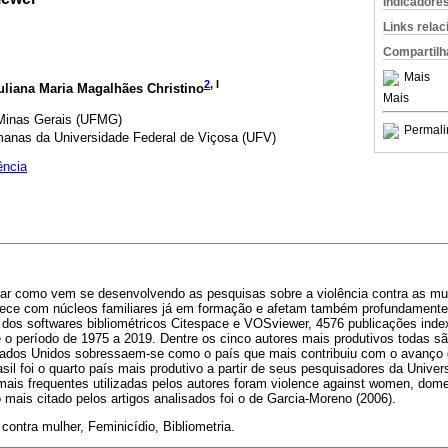
Indicadore
Links rela
Compartilh
Mais
2
, I
Juliana Maria Magalhães Christino
Mais
 Minas Gerais (UFMG)
Permali
umanas da Universidade Federal de Viçosa (UFV)
ência
liar como vem se desenvolvendo as pesquisas sobre a violência contra as mu
tece com núcleos familiares já em formação e afetam também profundamente 
 dos softwares bibliométricos Citespace e VOSviewer, 4576 publicações ind
 o período de 1975 a 2019. Dentre os cinco autores mais produtivos todas s
ados Unidos sobressaem-se como o país que mais contribuiu com o avanço 
sil foi o quarto país mais produtivo a partir de seus pesquisadores da Unive
ais frequentes utilizadas pelos autores foram violence against women, domes
o mais citado pelos artigos analisados foi o de Garcia-Moreno (2006).
contra mulher, Feminicídio, Bibliometria.