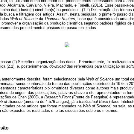
sa, foi utilizado como norteador dos procedimentos necessários para a análi
do, Alcântara, Carvalho, Vieira, Machado, e Tonelli, (2016). Esse passo-a-pa
olha da(s) base(s) científica(s) ou periódicos; (1.2) Delimitação dos termo
da busca e filtragem dos artigos. Assim, nesta pesquisa, o primeiro passo diz
 dados
Web of Science
da
Thomson Reuters,
base que é considerada uma da
 é promover a organização da produção científica segundo padrões rígidos de
resumo dos procedimentos básicos de busca realizados.
 passo (2) Seleção e organização dos dados. Primeiramente, foi realizado o
ica (2.1), e, posteriormente,
download
das referências para utilização no
soft
 anteriormente descrita, foram selecionados pela
Web of Science
um total de
rminada, sendo o intervalo de tempo das publicações o período de 1975 a 20
esentadas características bibliométricas diversas como autores mais produti
aíses de origem das publicações, palavras-chave e etc, apresentados na form
ntações de Chen (2006), a
Research Front
(Frente de Pesquisa) é representada
b of Science
(amostra de 4.576 artigos), já a
Intellectual Base
(Base Intelect
am citadas pelos artigos que foram mapeados na
Web of Science,
ou seja, as 
a são expostos os resultados e feitas discussões sobre os mesmos.
ssão