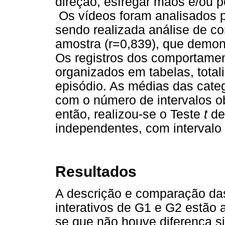
direção, esfregar mãos e/ou p
Os vídeos foram analisados p
sendo realizada análise de co
amostra (r=0,839), que demon
Os registros dos comportamen
organizados em tabelas, total
episódio. As médias das cate
com o número de intervalos o
então, realizou-se o Teste
t
de
independentes, com intervalo
Resultados
A descrição e comparação d
interativos de G1 e G2 estão
se que não houve diferença si