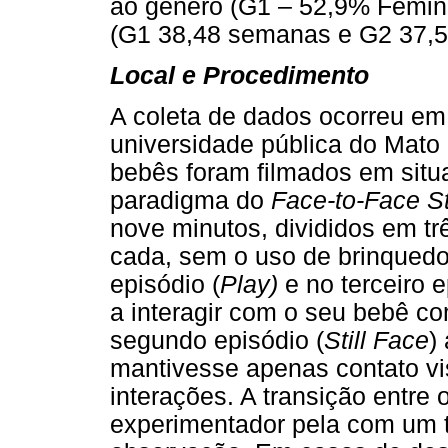
ao gênero (G1 – 52,9% Femini
(G1 38,48 semanas e G2 37,5
Local e Procedimento
A coleta de dados ocorreu em
universidade pública do Mato
bebês foram filmados em situ
paradigma do
Face-to-Face St
nove minutos, divididos em tr
cada, sem o uso de brinquedos
episódio (
Play)
e no terceiro e
a interagir com o seu bebê co
segundo episódio (
Still Face
)
mantivesse apenas contato vi
interações. A transição entre 
experimentador pela com um t