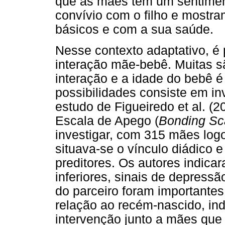
que as mães têm um sentiment
convívio com o filho e most
básicos e com a sua saúde.
Nesse contexto adaptativo, é 
interação mãe-bebê. Muitas s
interação e a idade do bebê 
possibilidades consiste em in
estudo de Figueiredo et al. (2
Escala de Apego (
Bonding Sc
investigar, com 315 mães log
situava-se o vínculo diádico 
preditores. Os autores indica
inferiores, sinais de depress
do parceiro foram importante
relação ao recém-nascido, ind
intervenção junto a mães qu